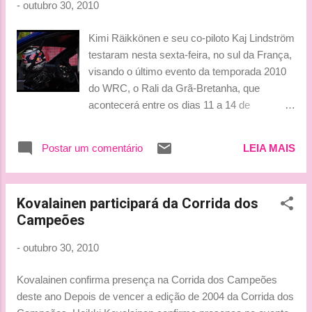
-
outubro 30, 2010
for over 10 years and he isn't even planning
to move anywhere from there. He pops a few
Kimi Räikkönen e seu co-piloto Kaj Lindström
times in a year in Finland to say hi to his pals
testaram nesta sexta-feira, no sul da França,
and family. - It's great to visit Finland but
visando o último evento da temporada 2010
there isn't enough activities there so I could
do WRC, o Rali da Grã-Bretanha, que
stay there, the speed devil stated. - We
acontecerá entre os dias 11 a 14 de
looked around for about five years for a
novembro. Dica das fotos: Imola Beijinhos,
property where we could start building our
Ice-Ludy
own house. Then we found Villa Butterfly,
Postar um comentário
LEIA MAIS
which was ready to mov...
Kovalainen participará da Corrida dos
Campeões
-
outubro 30, 2010
Kovalainen confirma presença na Corrida dos Campeões
deste ano Depois de vencer a edição de 2004 da Corrida dos