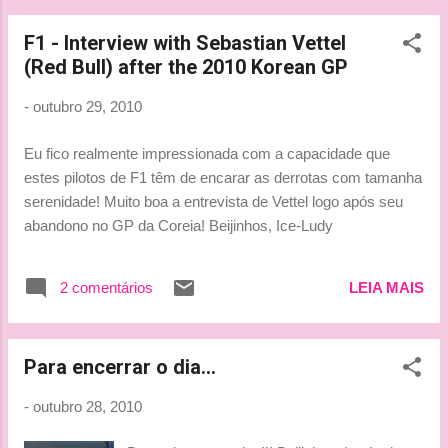
ser dada pela equipe inglesa. Recentemente, Rubens
F1 - Interview with Sebastian Vettel
afirmou já ter assinado o acordo e que o resto seriam
(Red Bull) after the 2010 Korean GP
formalidades. "Eu tenho feito um trabalho grande e intenso
para o carro do ano que vem e espero ficar na Williams. Isso
-
outubro 29, 2010
é uma coisa a ser perguntada para a Williams", respondeu o
competidor brasileiro, que cumpre sua primeira temporada
Eu fico realmente impressionada com a capacidade que
com Frank Williams ao lado do alemão Nico Hulkenberg,
estes pilotos de F1 têm de encarar as derrotas com tamanha
campeão de 2009 da GP2. O rumor sobre o brasileiro te...
serenidade! Muito boa a entrevista de Vettel logo após seu
abandono no GP da Coreia! Beijinhos, Ice-Ludy
2 comentários
LEIA MAIS
Para encerrar o dia...
-
outubro 28, 2010