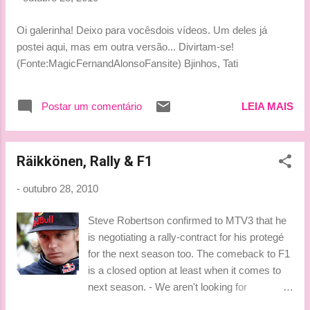
caíndo para 280 no ano passado. Isso inclui a quantidade de
pessoas em corridas, o uso do túnel de vento e CFD, além
Oi galerinha! Deixo para vocêsdois vídeos. Um deles já
dos testes de pista. "A notícia boa é que as equipes
postei aqui, mas em outra versão... Divirtam-se!
concordaram em prolongar a duração do RRA. Fazendo
(Fonte:MagicFernandAlonsoFansite) Bjinhos, Tati
isso, existe algum ajuste, então foi feito um acordo e todos o
assinaram. Em algumas...
Postar um comentário
LEIA MAIS
Räikkönen, Rally & F1
-
outubro 28, 2010
Steve Robertson confirmed to MTV3 that he
is negotiating a rally-contract for his protegé
for the next season too. The comeback to F1
is a closed option at least when it comes to
next season. - We aren't looking for
possibilities in F1 anymore. Kimi seems to be