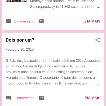
Montoya sped around 2.66-mile Talladega
Superspeedway in 51.863 seconds (184.640
mph) Saturday to win the pole for Sunday's
Amp Energy Juice 500. The pole was
1 comentário
LEIA MAIS
Montoya's second at Talladega, his third of
the season and the fifth of his Cup career.
Montoya was the sixth driver to make a
Dois por um?
qualifying attempt when track conditions were
slightly cooler and before winds became
-
outubro 30, 2010
more gusty. Clint Bowyer (184.498 mph)
qualified second for the seventh race in the
GP da Bulgária pode entrar no calendário em 2012 A possível
Chase. Kurt Busch (184.388 mph) will start
entrada do GP da Bulgária no calendário da F-1 nos
third, followed by Joe Nemechek (184.253
próximos anos poderia causar a extinção das etapas da
mph) and Jeff Burton (184.161 mph). Dale
Hungria e da Turquia. O secretário búlgaro dos esportes a
Earnhardt Jr., Dave Blaney, Ryan Newman,
motor, Bogdan Nikolov, disse, na última semana, que um
Casey Mears and Sam Hornish Jr. will take
contrato para a realização da prova no país a partir de 2012
the green flag from positions six through 10,
deverá ser assinado em breve. "Se houver uma corrida de F-
respectively. Chase leader Jimmie Johnson
1 comentário
LEIA MAIS
1 em Sófia, não haveria corridas em Istambul e em
starts 19th, with second-place Denny Hamlin
Hungaroring. Seremos a única corrida na Europa Oriental",