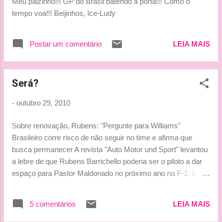
Meu paizinho!!! GP do Brasil batendo à porta!!! Como o
chegada dos motores franceses Renault. As duas empresas
tempo voa!!! Beijinhos, Ice-Ludy
foram parceiras na Fórmula 1 nos anos 1980. A Hispania faz
uma temporada muito ruim. Além de ...
Postar um comentário
LEIA MAIS
Será?
-
outubro 29, 2010
Sobre renovação, Rubens: "Pergunte para Williams"
Brasileiro corre risco de não seguir no time e afirma que
busca permanecer A revista "Auto Motor und Sport" levantou
a lebre de que Rubens Barrichello poderia ser o piloto a dar
espaço para Pastor Maldonado no próximo ano na F-1. E o
brasileiro disse não ter nada acertado para 2011. Em
entrevista à agência "Reuters" nesta quinta-feira, em São
5 comentários
LEIA MAIS
Paulo, o piloto de 38 anos disse estar trabalhando, espera
ficar no time, mas a resposta sobre sua renovação só pode