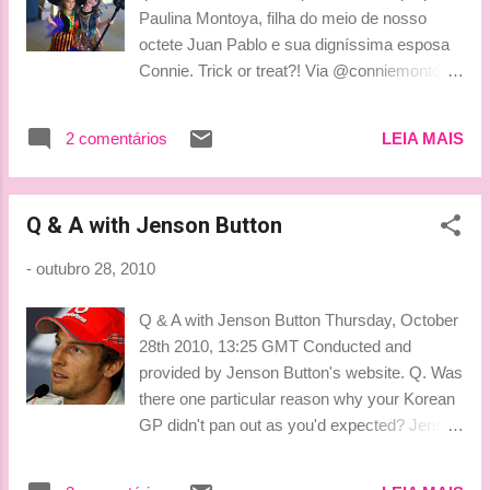
Paulina Montoya, filha do meio de nosso
octete Juan Pablo e sua digníssima esposa
Connie. Trick or treat?! Via @conniemontoya
Beijinhos, Ice-Ludy
2 comentários
LEIA MAIS
Q & A with Jenson Button
-
outubro 28, 2010
Q & A with Jenson Button Thursday, October
28th 2010, 13:25 GMT Conducted and
provided by Jenson Button's website. Q. Was
there one particular reason why your Korean
GP didn't pan out as you'd expected? Jenson
Button: "Not really. There were a number of
issues - it started to go wrong on Saturday