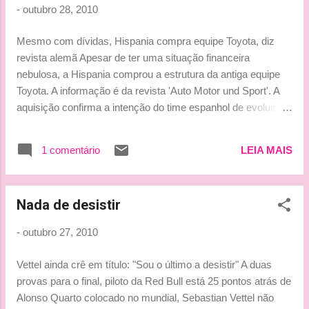
-
outubro 28, 2010
Mesmo com dívidas, Hispania compra equipe Toyota, diz
revista alemã Apesar de ter uma situação financeira
nebulosa, a Hispania comprou a estrutura da antiga equipe
Toyota. A informação é da revista 'Auto Motor und Sport'. A
aquisição confirma a intenção do time espanhol de evoluir
em relação ao pífio rendimento de 2010. Citando "fontes
confiáveis", a publicação alemã afirmou que a Hispania
1 comentário
LEIA MAIS
comprou "a expertise, os equipamentos e as instalações" da
equipe Toyota, em Colônia, Alemanha. Trata-se de uma
forma de tentar estabelecer um novo rumo para o time,
Nada de desistir
depois do fim da parceria com a Dallara. O acerto explicaria
o fato de a Toyota ter liberado apenas o carro de 2009, e não
-
outubro 27, 2010
o de 2010, para os testes com os novos pneus Pirelli. Ao
mesmo tempo, dois rumores divergentes surgiram na
Vettel ainda crê em título: "Sou o último a desistir" A duas
imprensa europeia: o primeiro aponta que o time de Jose
provas para o final, piloto da Red Bull está 25 pontos atrás de
Ramón Carabante pode comprar o sistema hidráulico e o
Alonso Quarto colocado no mundial, Sebastian Vettel não
câmbio da Williams. O segundo, endossado pela 'Auto Motor