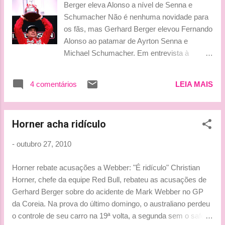
Berger eleva Alonso a nível de Senna e
Bom, para participarem é simples: basta
Schumacher Não é nenhuma novidade para
enviar o seu recado para
os fãs, mas Gerhard Berger elevou Fernando
velocidadeeebatom@gmail.com até quarta-
Alonso ao patamar de Ayrton Senna e
feira, 21h (Brasília) e pronto! Aguardamos a
Michael Schumacher. Em entrevista à
contribuição de vocês como nas últimas
emissora de TV austríaca, o austríaco traçou
edições. Vocês sempre enriquecem nosso
um pequeno comparativo entre os três
programa!!! Bjinhossss e PARTICIPEM!!! Tati
4 comentários
LEIA MAIS
pilotos. E é uma opinião embasada: Berger
p.s. Ludy subindo postagem da Tati
correu tanto com Senna quanto com
Schumacher. Ao lado do brasileiro, Berger
Horner acha ridículo
cumpriu três temporadas pela McLaren,
enquanto deu espaço ao alemão em 1996,
-
outubro 27, 2010
deixando a Ferrari e ocupando a vaga do
então bicampeão na Benetton. "Existem
Horner rebate acusações a Webber: "É ridículo" Christian
aqueles pilotos especiais: Ayrton Senna era
Horner, chefe da equipe Red Bull, rebateu as acusações de
um, Michael Schumacher era um, e Alonso é
Gerhard Berger sobre do acidente de Mark Webber no GP
um deles. Esses pilotos conseguem vencer
da Coreia. Na prova do último domingo, o australiano perdeu
campeonatos sem ter o melhor carro do
o controle de seu carro na 19ª volta, a segunda sem o safety
grid", resumiu. (fonte: Tazio) **** Concordo!