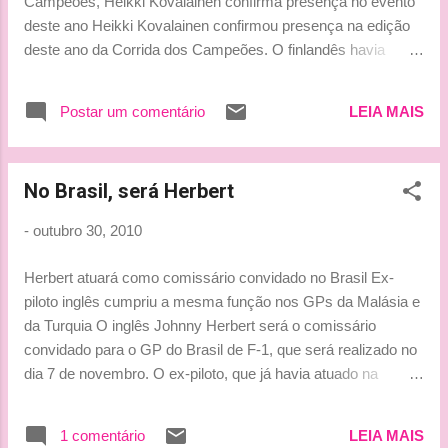
Campeões, Heikki Kovalainen confirma presença no evento
deste ano Heikki Kovalainen confirmou presença na edição
deste ano da Corrida dos Campeões. O finlandês havia
participado do evento em 2004 e surpreendeu a todos ao
bater Michael Schumacher na semifinal . Depois, o então
Postar um comentário
LEIA MAIS
campeão da World Series venceu Sébastien Loeb na final,
garantindo o título daquela edição. “A Corrida dos Campeões
tem um lugar especial no meu coração, pois bater Michael e
No Brasil, será Herbert
Sébastien em 2004 realmente fez o mundo do automobilismo
olhar para mim", reconheceu Kovalainen em entrevista à
-
outubro 30, 2010
‘Autosport’. "Foi nessa época que o meu caminho para a F1
realmente decolou. Agora, estamos tendo um bom primeiro
Herbert atuará como comissário convidado no Brasil Ex-
ano com a Lotus.” ”Sempre gostamos de uma competição
piloto inglês cumpriu a mesma função nos GPs da Malásia e
mais dura, é por isso que quero fazer parte da Corrida dos
da Turquia O inglês Johnny Herbert será o comissário
Campeões. Se conseguir outro [bom] resultado novamente
convidado para o GP do Brasil de F-1, que será realizado no
neste ano, podem apostar que vou ...
dia 7 de novembro. O ex-piloto, que já havia atuado na
função nos GPs da Malásia e Turquia, se juntará ao alemão
Gerd Ennser e ao suíço Paul Gutjahr. Herbert, de 46 anos,
1 comentário
LEIA MAIS
competiu na F-1 entre 1989 e 2000. Ele guiou por Lotus,