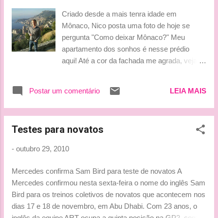
de semana de corrida e tudo fica mais
Criado desde a mais tenra idade em
imprevisível. Foi decepcionante não terminar
Mônaco, Nico posta uma foto de hoje se
a corrida na Coreia tendo estado em uma
pergunta "Como deixar Mônaco?" Meu
posição tão boa, mas nosso desempenho no
apartamento dos sonhos é nesse prédio
fim de semana foi bom e fomos capazes de
aqui! Até a cor da fachada me agrada, vejam
tirar o máximo proveito do carro. Seria ótimo
só! Caso, rica eu fosse, comprava sem nem
continuar assim e terminar a temporada com
precisar olhar o interior do imóvel. rsrsrs By
atuações fortes" (quote by Mercedes GP) A
Postar um comentário
LEIA MAIS
Lu
corrida da Coréia foi decepcionante. Um
Webber no meio do caminho, no meio do
caminho tinha uma Webbe...
Testes para novatos
-
outubro 29, 2010
Mercedes confirma Sam Bird para teste de novatos A
Mercedes confirmou nesta sexta-feira o nome do inglês Sam
Bird para os treinos coletivos de novatos que acontecem nos
dias 17 e 18 de novembro, em Abu Dhabi. Com 23 anos, o
inglês da equipe ART ocupa a quinta posição na GP2, com