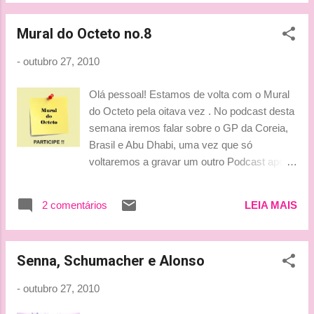
caso não fosse piloto. Em 2005 chegou a ser
aceito na Imperial College London, mas
Mural do Octeto no.8
optou por dedicar-se inteiramente a recém
criada GP2. Deu certo! Foi campeão lá e no
-
outubro 27, 2010
final do ano assinou com a Williams para ser
piloto titular (já era testes de Grove desde o
Olá pessoal! Estamos de volta com o Mural
início do ano). By Lu
do Octeto pela oitava vez . No podcast desta
semana iremos falar sobre o GP da Coreia,
Brasil e Abu Dhabi, uma vez que só
voltaremos a gravar um outro Podcast após
a última etapa do Mundial, quando já
saberemos que o felizardo a conquistar o tão
2 comentários
LEIA MAIS
sonhado título 2010 de F1: Será Alonso?
Webber? Vettel? Hamilton ou Jenson???
Pois é... então estamos aqui, humildemente,
Senna, Schumacher e Alonso
pedindo a colaboração de vocês com
perguntas, comentários, recados. O assunto
-
outubro 27, 2010
GP do Brasil estará em pauta com certeza,
portanto fiquem à vontade para perguntar!!