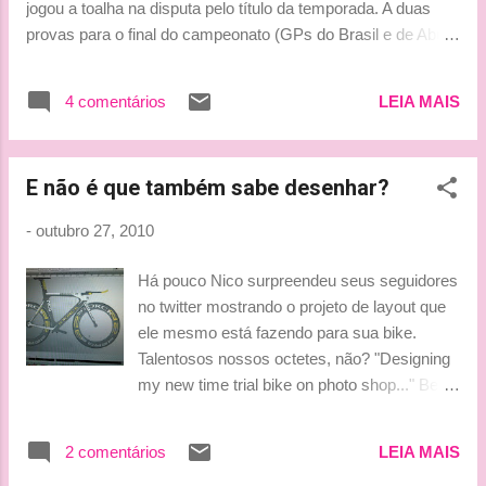
jogou a toalha na disputa pelo título da temporada. A duas
und Sport...
provas para o final do campeonato (GPs do Brasil e de Abu
Dhabi), o alemão está 25 pontos atrás do líder, Fernando
Alonso, e 14 atrás de seu companheiro na Red Bull, Mark
4 comentários
LEIA MAIS
Webber. Mesmo em situação complicada, Vettel sugeriu que
não irá trabalhar em favor de Webber nas etapas restantes,
pois ainda acredita em suas chances de se tornar campeão.
E não é que também sabe desenhar?
"A corrida pelo título ainda não está acabada, então vamos
esperar para ver o que a bandeira quadriculada em Abu
-
outubro 27, 2010
Dhabi trará", comentou Vettel. "Sou a última pessoa a
desistir. Temos duas corridas pela frente, e todos nós vimos
Há pouco Nico surpreendeu seus seguidores
na Coreia como as coisas podem mudar rapidamente." No
no twitter mostrando o projeto de layout que
último domingo, o alemão liderava o GP da Coreia e estava
ele mesmo está fazendo para sua bike.
prestes a assumir a ponta do campeonato, mas,...
Talentosos nossos octetes, não? "Designing
my new time trial bike on photo shop..." Bem
bacana o desenho! Curiosidade para quem
ainda não sabe, mas o alemão queria ser
2 comentários
LEIA MAIS
engenheiro voltado para a aerodinâmica,