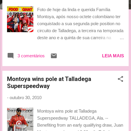
g
Foto de hoje da linda e querida Família
e
Montoya, após nosso octete colombiano ter
n
conquistado a sua segunda pole position no
s
circuito de Talladega, a terceira na temporada
deste ano e a quinta de sua carreira na
Nascar. Que coisa mais querida é esta
família né gente?! Eu adoro! Via
3 comentários
LEIA MAIS
@conniemontoya Beijinhos, Ice-Ludy
Montoya wins pole at Talladega
Superspeedway
-
outubro 30, 2010
Montoya wins pole at Talladega
Superspeedway TALLADEGA, Ala. --
Benefiting from an early qualifying draw, Juan