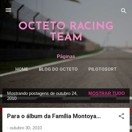
Pular para o conteúdo principal
OCTETO RACING
TEAM
Páginas
HOME
BLOG DO OCTETO
PILOTOSORT
ESPECIAISORT
MAIS…
REGRAS
Mostrando postagens de outubro 24,
MOSTRAR TUDO
P
2010
o
s
Para o álbum da Família Montoya...
t
a
-
outubro 30, 2010