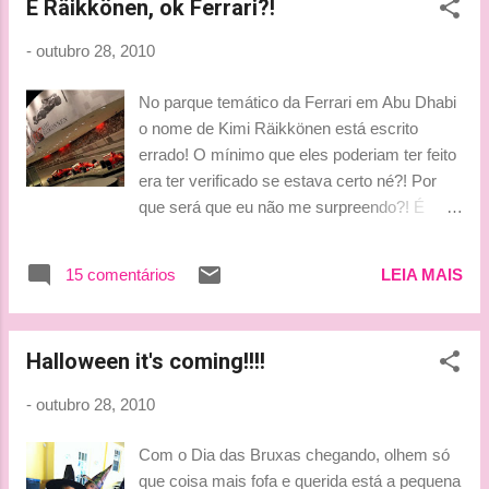
É Räikkönen, ok Ferrari?!
However, we know that with this points
system and the gaps as they are, the
-
outubro 28, 2010
standings don’t really mean that much: it only
takes one race – as indeed we saw in Korea
No parque temático da Ferrari em Abu Dhabi
– for the situation to turn itself round. All the
o nome de Kimi Räikkönen está escrito
same, It’s always better to be in front than
errado! O mínimo que eles poderiam ter feito
behind! Knowing that achieving our objectives
era ter verificado se estava certo né?! Por
is in our hands means we are a fraction
que será que eu não me surpreendo?! É
calmer, but in no way does it change our
RÄIKKÖNEN NÃO RÄIKÖNNEN Via
approach. We will have to try and do our
@AsianMartin / Dica: Lunna Beijinhos, Ice-
utmost, making the most of all the potential
15 comentários
LEIA MAIS
Ludy
we have at our disposal. The only difference
is that it would be enough, so to speak, to
stay ahead...
Halloween it's coming!!!!
-
outubro 28, 2010
Com o Dia das Bruxas chegando, olhem só
que coisa mais fofa e querida está a pequena