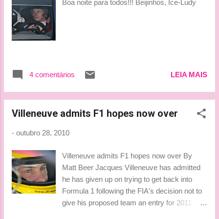
Boa noite para todos!!! Beijinhos, Ice-Ludy
4 comentários
LEIA MAIS
Villeneuve admits F1 hopes now over
-
outubro 28, 2010
Villeneuve admits F1 hopes now over By
Matt Beer Jacques Villeneuve has admitted
he has given up on trying to get back into
Formula 1 following the FIA's decision not to
give his proposed team an entry for 2011.
The 1997 world champion had been pushing