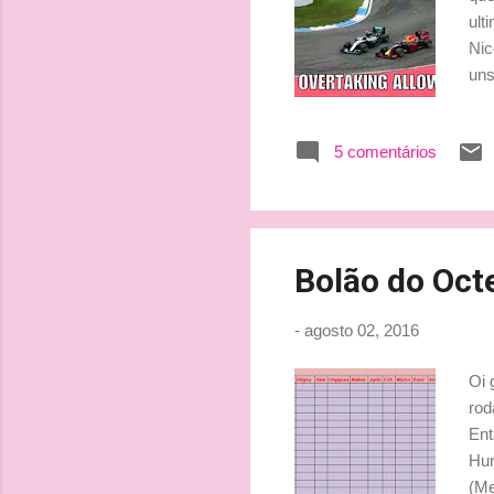
ult
Nic
uns
Por
Ecc
5 comentários
ele
cam
pod
pil
Bolão do Oct
-
agosto 02, 2016
Oi 
rod
Ent
Hun
(Me