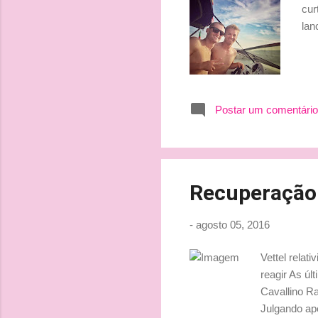
cur
lan
Postar um comentário
Recuperação 
-
agosto 05, 2016
Vettel relat
reagir As úl
Cavallino R
Julgando ape