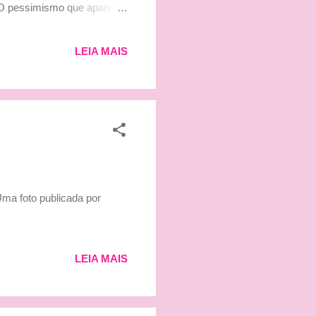
. O pessimismo que aparecia
l passou de passagem e se
 conturbado apenas por
LEIA MAIS
nada melhor que dois P5
 mas o tetracampeão garante
Uma foto publicada por
LEIA MAIS