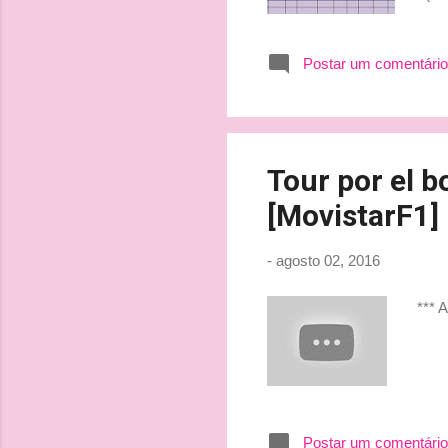
Bul
Ale
Postar um comentário
(Re
(Fe
www
Tour por el 
[MovistarF1]
-
agosto 02, 2016
*** A
Postar um comentário