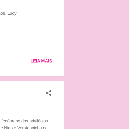
hos, Ludy
LEIA MAIS
 fenômeno dos privilégios
re Nico e Verstappinho na