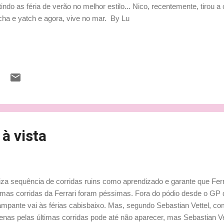
tindo as féria de verão no melhor estilo... Nico, recentemente, tirou a c
cha e yatch e agora, vive no mar. By Lu
à vista
iviza sequência de corridas ruins como aprendizado e garante que Fer
timas corridas da Ferrari foram péssimas. Fora do pódio desde o GP 
ampante vai às férias cabisbaixo. Mas, segundo Sebastian Vettel, c
nas pelas últimas corridas pode até não aparecer, mas Sebastian Vet