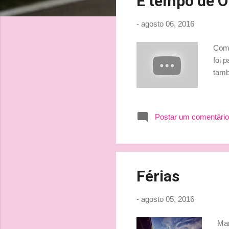
É tempo de O
t
a
-
agosto 06, 2016
g
e
Com 
n
foi 
s
tamb
Postar um comentário
Férias
-
agosto 05, 2016
Mar