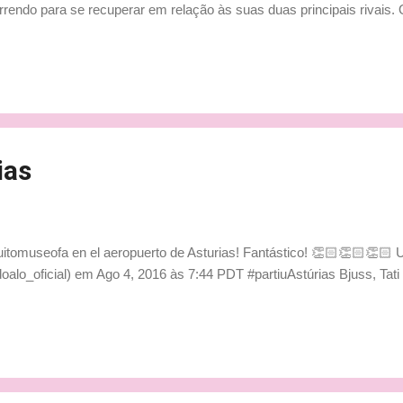
rrendo para se recuperar em relação às suas duas principais rivais
aliana explodiu nas últimas semanas após ficar claro que a Red Bul
unda força do grid da F1. Na realidade, o início do ano já tinha sido
ão ter conseguido se aproximar da Mercedes. Que dirá, então, com 
 três corridas. Dias bem complicados para Vettel e Kimi Räikkönen,
ovas foram importantes para ensinar o ...
ias
uitomuseofa en el aeropuerto de Asturias! Fantástico! 👏🏻👏🏻👏🏻 
alo_oficial) em Ago 4, 2016 às 7:44 PDT #partiuAstúrias Bjuss, Tati