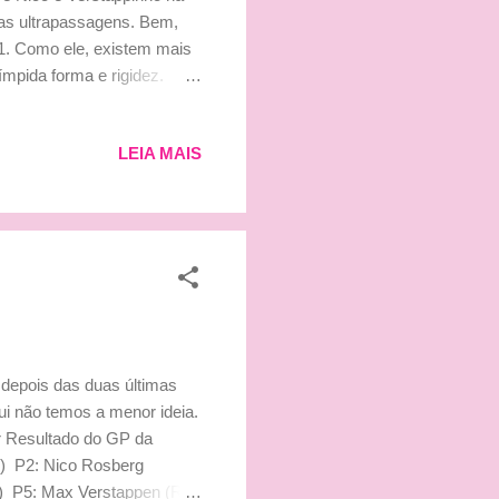
r as ultrapassagens. Bem,
F1. Como ele, existem mais
ímpida forma e rigidez.
ria que sabe-se Deus Bernie
 Eles não são desonestos,
LEIA MAIS
coisa de campeão; Só
er parte desse grupo.
 De alguma maneira os
 depois das duas últimas
i não temos a menor ideia.
r Resultado do GP da
s) P2: Nico Rosberg
ri) P5: Max Verstappen (Red