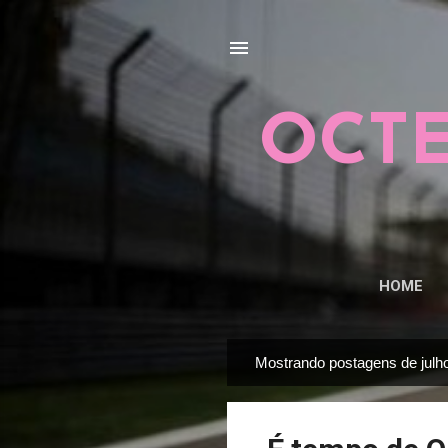
OCTE
HOME
Mostrando postagens de julh
P
o
s