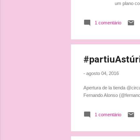
um plano co
na equipe it
tornou a seg
1 comentário
Maranello n
nas últimas
que essas pr
#partiuAstúr
-
agosto 04, 2016
Apertura de la tienda @circ
Fernando Alonso (@fernando
1 comentário