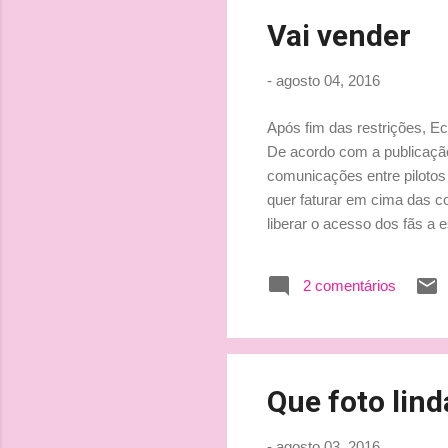
Vai vender
-
agosto 04, 2016
Após fim das restrições, Ec
De acordo com a publicação 
comunicações entre pilotos 
quer faturar em cima das c
liberar o acesso dos fãs a
restrições de comunicação e
alegando que a mudança tinh
2 comentários
times concordaram que até
disponibilizadas. A ideia da F
Que foto lind
-
agosto 03, 2016