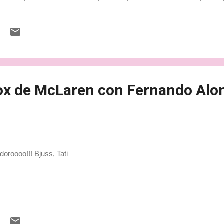
l) VR: Kimi Räikkönen (Ferrari) 1º a abandonar: Jenson Button (McL
manha Pole: Nico Rosberg (Mercedes) P1: Lewis Hamilton (Mercede
d Bull) P3: Max Verstappen (Red Bull) P4: Nico Rosberg (Mercedes)
rrari) VR: Daniel Ricciardo (Red Bull) 1º a abandonar: Felipe Massa 
.formula1.com Qualquer coisa é só me mandarem um e-mail. B...
box de McLaren con Fernando Alo
doroooo!!! Bjuss, Tati