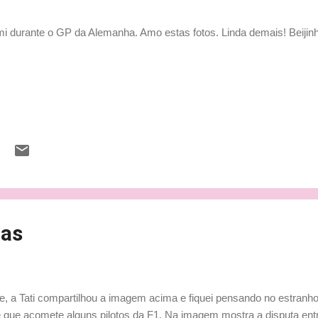
i durante o GP da Alemanha. Amo estas fotos. Linda demais! Beijin
ras
e, a Tati compartilhou a imagem acima e fiquei pensando no estranho
 que acomete alguns pilotos da F1. Na imagem mostra a disputa ent