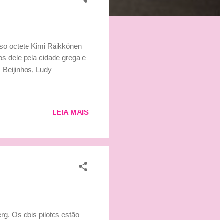
sso octete Kimi Räikkönen
os dele pela cidade grega e
 Beijinhos, Ludy
LEIA MAIS
g. Os dois pilotos estão