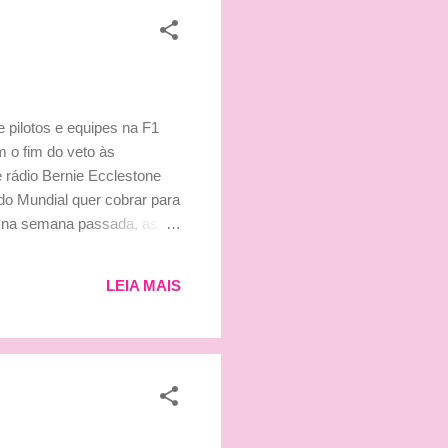
e pilotos e equipes na F1
m o fim do veto às
e rádio Bernie Ecclestone
do Mundial quer cobrar para
1 na semana passada, as
nacional de Automobilismo)
is”. Com o fim do veto, os
LEIA MAIS
antes das restrições sejam