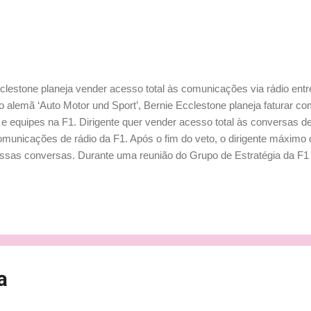
clestone planeja vender acesso total às comunicações via rádio entr
alemã ‘Auto Motor und Sport’, Bernie Ecclestone planeja faturar co
e equipes na F1. Dirigente quer vender acesso total às conversas d
omunicações de rádio da F1. Após o fim do veto, o dirigente máximo 
 essas conversas. Durante uma reunião do Grupo de Estratégia da F
ntre equipes e pilotos caíram por terra, com a FIA (Federação Inter
a sido feita “a pedido dos times e do detentor dos direitos comercia
 mesmo aquelas mensagens que não eram de conhecimento público 
IA é forn...
a