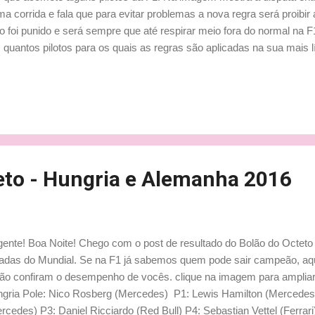
ima corrida e fala que para evitar problemas a nova regra será proibi
o foi punido e será sempre que até respirar meio fora do normal na 
 quantos pilotos para os quais as regras são aplicadas na sua mais l
ém, existe um seleto grupo de pilotos através da história da catego
lestone por que são especiais. Eles não empurram, eles espalham;
s são extremamente arrojados; Eles não lutam duro demais, isso é 
peões são assim... E por aí vai... Outros piloto até podem tentar faz
em jogar duro igual, podem fazer o que for, mas não serão aceitos.
otos intocáve...
eto - Hungria e Alemanha 2016
gente! Boa Noite! Chego com o post de resultado do Bolão do Octeto
adas do Mundial. Se na F1 já sabemos quem pode sair campeão, aqu
ão confiram o desempenho de vocês. clique na imagem para amplia
gria Pole: Nico Rosberg (Mercedes) P1: Lewis Hamilton (Mercede
rcedes) P3: Daniel Ricciardo (Red Bull) P4: Sebastian Vettel (Ferra