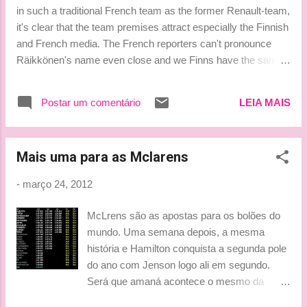
Lotus moved temporarily to the media-center. Turun
in such a traditional French team as the former Renault-team,
Sanomat, Kuala Lumpur HEIKKI KULTA Fonte: Turun
it's clear that the team premises attract especially the Finnish
Sanomat/ Tradução para o Inglês: Nicole Pos...
and French media. The French reporters can't pronounce
Räikkönen's name even close and we Finns have the same
problems pronouncing Grosjean's name correctly. French
photographer Jean-Francois Galeron, who also sends photos
Postar um comentário
LEIA MAIS
to Turun Sanomat, he asked if I perhaps need some of his
photos to the magazine. After thinking for a moment I turned
to the guy and told that I would want one picture of Grosjean.
Mais uma para as Mclarens
However the pronouncing went so badly that the French
gentleman thought I was asking for a croissant. He
-
março 24, 2012
apologized telling that he has only cookies. I put all the 'r'-
letters to the game and finally he got the message that I
McLrens são as apostas para os bolões do
asked for GROSSaan, not croissant. I can assure you that
mundo. Uma semana depois, a mesma
this small mix-up awakened joy in the team also. One thing is
história e Hamilton conquista a segunda pole
for sure, they will now serve me croissa...
do ano com Jenson logo ali em segundo.
Será que amaná acontece o mesmo da
semana passada na largada? Michael