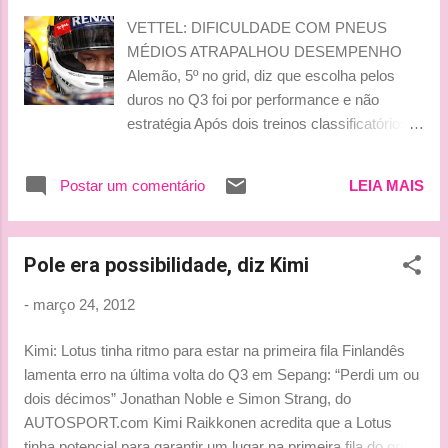
VETTEL: DIFICULDADE COM PNEUS
MÉDIOS ATRAPALHOU DESEMPENHO
Alemão, 5º no grid, diz que escolha pelos
duros no Q3 foi por performance e não
estratégia Após dois treinos classificatórios
realizados em 2012, Sebastian Vettel vive
uma situação oposta àquela do ano passado,
Postar um comentário
LEIA MAIS
quando não mostrava dificuldades para
alcançar o primeiro lugar. Na classificação
para o GP da Malásia, realizado neste
Pole era possibilidade, diz Kimi
sábado, o bicampeão relatou ter tido
dificuldades para encontrar o balanço ideal
-
março 24, 2012
do carro da Red Bull com pneus médios. Por
isso, Vettel fez sua última tentativa da fase
Kimi: Lotus tinha ritmo para estar na primeira fila Finlandês
final com os compostos duros, com o
lamenta erro na última volta do Q3 em Sepang: “Perdi um ou
objetivo de melhorar a performance, não por
dois décimos” Jonathan Noble e Simon Strang, do
estratégia. Ele chegou a melhorar sua própria
AUTOSPORT.com Kimi Raikkonen acredita que a Lotus
performance, mas não conseguiu passar do
tinha potencial para garantir um lugar na primeira fila do grid