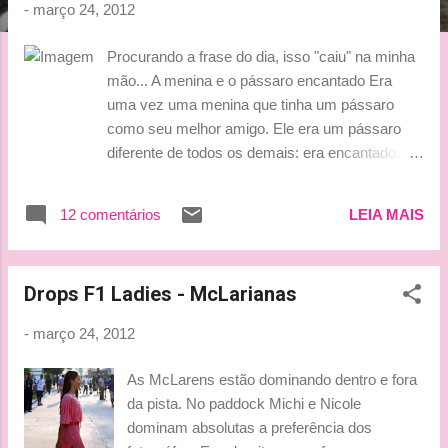
g
-
março 24, 2012
e
Procurando a frase do dia, isso "caiu" na minha
n
mão... A menina e o pássaro encantado Era
s
uma vez uma menina que tinha um pássaro
como seu melhor amigo. Ele era um pássaro
diferente de todos os demais: era encantado.
Os pássaros comuns, se a porta da gaiola ficar
aberta, vão-se embora para nunca mais voltar.
12 comentários
LEIA MAIS
Mas o pássaro da menina voava livre e vinha
quando sentia saudades… As suas penas
também eram diferentes. Mudavam de cor.
Drops F1 Ladies - McLarianas
Eram sempre pintadas pelas cores dos lugares
estranhos e longínquos por onde voava. Certa
-
março 24, 2012
vez voltou totalmente branco, cauda enorme de
plumas fofas como o algodão… — Menina, eu
As McLarens estão dominando dentro e fora
venho das montanhas frias e cobertas de neve,
da pista. No paddock Michi e Nicole
tudo maravilhosamente branco e puro, brilhando
dominam absolutas a preferência dos
sob a luz da lua, nada se ouvindo a não ser o