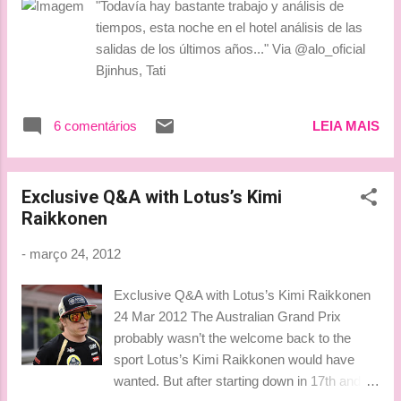
"Todavía hay bastante trabajo y análisis de
[vantagem], não é o domínio que vimos há alguns anos. E no
tiempos, esta noche en el hotel análisis de las
domingo, é uma coisa diferente. Na última prova, vimos que
salidas de los últimos años..." Via @alo_oficial
Sebastian teve obviamente muita sorte com a entrada do
Bjinhus, Tati
safety car, mas seu ritmo de corrida era mu...
6 comentários
LEIA MAIS
Exclusive Q&A with Lotus’s Kimi
Raikkonen
-
março 24, 2012
Exclusive Q&A with Lotus’s Kimi Raikkonen
24 Mar 2012 The Australian Grand Prix
probably wasn’t the welcome back to the
sport Lotus’s Kimi Raikkonen would have
wanted. But after starting down in 17th and