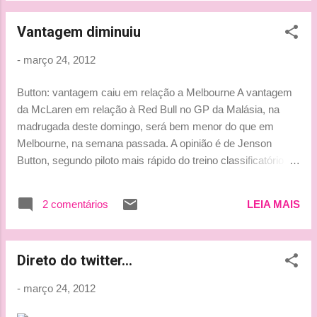
que hotel ele está hospedado??? Ele disse
Vantagem diminuiu
que a pulseira estava na mesinha ao lado da
cama. Fuiiii! Que nojo! Dormindo e os ratos
-
março 24, 2012
roendo a pulseira ali do lado! No meu tempo
pilotos de F1 ficavam em hotéis carissímos e
Button: vantagem caiu em relação a Melbourne A vantagem
sem ratos. Não está fácil para ninguém,
da McLaren em relação à Red Bull no GP da Malásia, na
mesmo. By Lu
madrugada deste domingo, será bem menor do que em
Melbourne, na semana passada. A opinião é de Jenson
Button, segundo piloto mais rápido do treino classificatório
neste sábado. Segundo o campeão mundial de 2009, a Red
Bull segue sendo um rival forte no pelotão da frente, embora
2 comentários
LEIA MAIS
o rendimento da equipe austríaca em treinos classificatórios
esteja longe do aproveitamento apresentado no ano passado,
quando o time garantiu 18 das 19 poles no campeonato.
Direto do twitter...
“Eles [da Red Bull] não estão ruins. Classificaram-se no
quarto e quinto lugares, então não foi tão ruim. Com certeza,
-
março 24, 2012
estamos na vantagem, embora muito menor quando
comparado a Melbourne”, disse Button. “É [uma] pequena