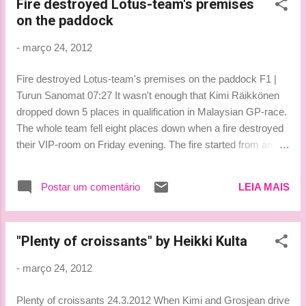
Fire destroyed Lotus-team's premises
on the paddock
-
março 24, 2012
Fire destroyed Lotus-team's premises on the paddock F1 |
Turun Sanomat 07:27 It wasn't enough that Kimi Räikkönen
dropped down 5 places in qualification in Malaysian GP-race.
The whole team fell eight places down when a fire destroyed
their VIP-room on Friday evening. The fire started from an
overheated refrigerator. Nobody was hurt but the team's
catering-stuff like food and beverage were destroyed as was
Postar um comentário
LEIA MAIS
also the media- and marketing -material. They were able to
save most of the drivers' gears although they caught smoke.
Kimi Räikkönen's spare helmet burned and Romain Grosjean
"Plenty of croissants" by Heikki Kulta
lost his personal notes and telemetry. They moved the team's
VIP-premises to the last corner on the whole paddock beside
-
março 24, 2012
Marussia. They couldn't even serve morning coffee since the
replaced machine wasn't working yet. The press-people from
Plenty of croissants 24.3.2012 When Kimi and Grosjean drive