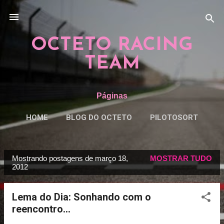
Pular para o conteúdo principal
OCTETO RACING
TEAM
Páginas
HOME
BLOG DO OCTETO
PILOTOSORT
ESPECIAISORT
MAIS…
REGRAS
Mostrando postagens de março 18,
MOSTRAR TUDO
P
2012
o
s
Lema do Dia: Sonhando com o
t
reencontro...
a