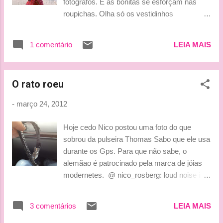
fotográfos. E as bonitas se esforçam nas
barulho do vento que faz estalar o gelo que
roupichas. Olha só os vestidinhos
cobre os galhos das árvores. Trouxe, nas
esvoaçantes escolhidos para desfilar no
minhas penas, um pouco do encanto que vi,
sábado. Quem leva a pole??? By Lu
como presente para ti… E, assim, ele
1 comentário
LEIA MAIS
começava a cantar as canções e as histórias
daquele m...
O rato roeu
-
março 24, 2012
Hoje cedo Nico postou uma foto do que
sobrou da pulseira Thomas Sabo que ele usa
durante os Gps. Para que não sabe, o
alemãao é patrocinado pela marca de jóias
modernetes. ‏ @ nico_rosberg: loud noise in
my room last night.My thomas sabo bracelet
was on table next2 bed.it is completely
3 comentários
LEIA MAIS
eaten.Probably a rat! Rosberg acredita que
foram ratos os autores da obra. Ratos?!? Em