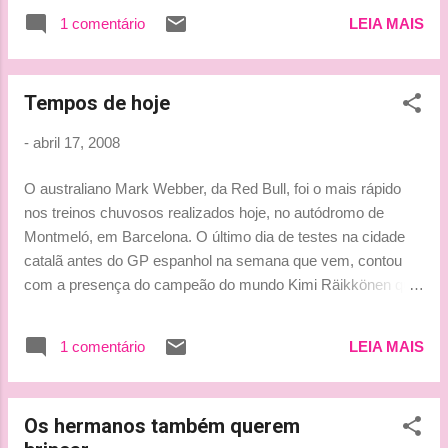
1 comentário
LEIA MAIS
Tempos de hoje
-
abril 17, 2008
O australiano Mark Webber, da Red Bull, foi o mais rápido
nos treinos chuvosos realizados hoje, no autódromo de
Montmeló, em Barcelona. O último dia de testes na cidade
catalã antes do GP espanhol na semana que vem, contou
com a presença do campeão do mundo Kimi Räikkönen que
ficou em terceiro lugar, atrás de seu compatriota Heikki
Kovalainen, da McLaren. Jenson Button da Honda, e Jarno
1 comentário
LEIA MAIS
Trulli da Toyota ficaram respectivamente em 5º e 6º.
Confiram os tempos abaixo: 1. Mark Webber - Red Bull,
1:21.953 2. Heikki Kövalainen - McLaren, 1:23.589 3. Kimi
Os hermanos também querem
Räikkönen - Ferrari, 1:23.619 4. Robert Kubica - BMW,