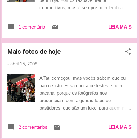
bem hoje. Fomos razoavelmente
Ah!!!!!! De novo nãoooo!!...
competitivos, mas é sempre bom lembrar
que muitas equipes treinaram com pneus
slicks a maior parte do tempo.
1 comentário
LEIA MAIS
Experimentamos algumas coisas novas no
setor aerodinâmico, o que foi bom, porque o
carro respondeu bem às mudanças. Além
Mais fotos de hoje
disso, conseguimos completar 119 voltas,
que representa a distância de dois GPs, sem
-
abril 15, 2008
maiores problemas". De acordo com o que
vimos hoje, foi possível notar que a Renault
A Tati começou, mas vocês sabem que eu
melhorou 870 milésimos se comparado aos
não resisto. Essa época de testes é bem
últimos treinos de pré-temporada em
bacana. porque os fotógrafos nos
Montmeló, quando o tempo foi de 1:21.454.
presenteiam com algumas fotos de
Além disso, estão dizendo que a melhora
bastidores, que são um luxo, para quem não
pode ser um pouco maior quando o pacote
frequenta o circo. Ou seja, eu, pobre mortal.
aerodinâmico completo for testado em um
Então, a primeira foto, é dos sortudos do dia:
único carro. Humm... Será? (parte 2)
2 comentários
LEIA MAIS
Agora, vamos a seção, nossos caminhões:
***Tati*** Fontes : Grande Prêmio e
"INVITED GUESTS ONLY" (Williams) Tudo