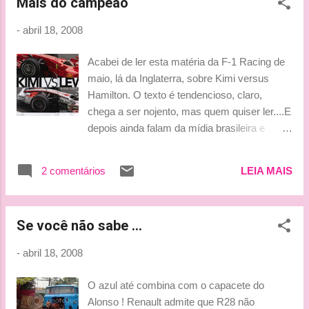
Mais do campeão
-
abril 18, 2008
Acabei de ler esta matéria da F-1 Racing de
maio, lá da Inglaterra, sobre Kimi versus
Hamilton. O texto é tendencioso, claro,
chega a ser nojento, mas quem quiser ler....E
depois ainda falam da mídia brasileira e
espanhola...fala sério!!!! Também tem uma
matéria sobre o episódio da "champagne"
2 comentários
LEIA MAIS
que aconteceu no Bahrein!!! hehehe... E
outra sobre os melhores pilotos de todos os
tempos, em mais um destas eleições que
Se você não sabe ...
levam o nada ao lugar nenhum, na minha
opinião. Vou deixar aqui para vocês. Esta
-
abril 18, 2008
útlima foto é do relógio de Kimi para a marca
Tag Heuer!!! Fonte da minha descoberta, o
O azul até combina com o capacete do
ótimo site da Evenstar Saima. Beijinhos,
Alonso ! Renault admite que R28 não