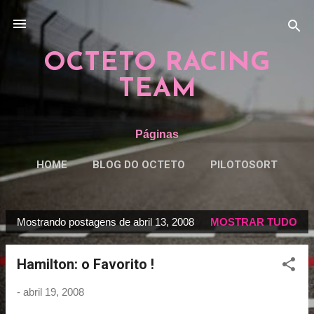
Pular para o conteúdo principal
OCTETO RACING
TEAM
Páginas
HOME
BLOG DO OCTETO
PILOTOSORT
ESPECIAISORT
MAIS…
REGRAS
Mostrando postagens de abril 13, 2008
MOSTRAR TUDO
P
o
Hamilton: o Favorito !
s
t
-
abril 19, 2008
a