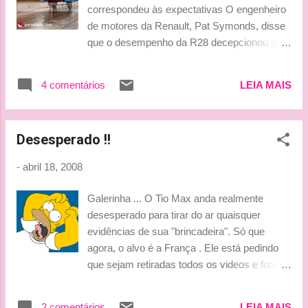
Ludy
correspondeu às expectativas O engenheiro
de motores da Renault, Pat Symonds, disse
que o desempenho da R28 decepcionou as
expectativas da equipe, apesar da melhora
do carro em relação a temporada passada. A
4 comentários
LEIA MAIS
escuderia francesa, campeã em 2005 e
2006, enfrentou uma má temporada em
2007. Ainda no final do ano passado, o time
Desesperado !!
decidiu se concentrar no desenvolvimento do
carro de 2008.Entretanto, até o momento a
-
abril 18, 2008
Renault foi incapaz de igualar o ritmo das
equipes lideres e marcou apenas seis pontos
Galerinha ... O Tio Max anda realmente
nas três primeiras corridas da temporada. "O
desesperado para tirar do ar quaisquer
carro não parece ter algum problema
evidências de sua "brincadeira". Só que
especifico, não tem nada de errado com ele.
agora, o alvo é a França . Ele está pedindo
Com mais eficiência aerodinâmica ele iria
que sejam retiradas todos os videos e fotos
melhorar, mas nada além disso", declarou
da sua "festinha particular", além de uma
Symonds. "Temos que admitir que não
indenização por danos morais no valor de €
atingimos o desempenho esperado. Não há
2 comentários
LEIA MAIS