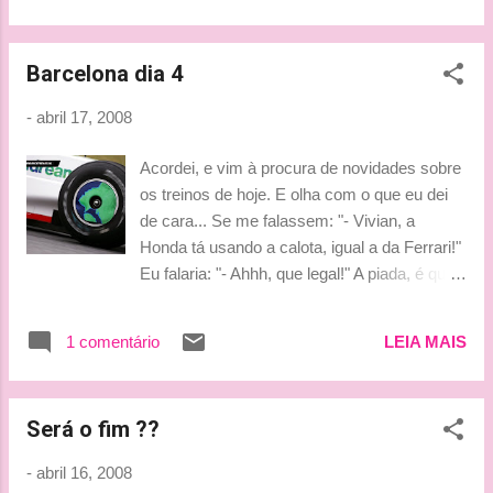
Ludy
Barcelona dia 4
-
abril 17, 2008
Acordei, e vim à procura de novidades sobre
os treinos de hoje. E olha com o que eu dei
de cara... Se me falassem: "- Vivian, a
Honda tá usando a calota, igual a da Ferrari!"
Eu falaria: "- Ahhh, que legal!" A piada, é que
até a calota tem pintura ecológica. Mais uma
vez, eu não merecia. Como diria o Marcelo,
1 comentário
LEIA MAIS
affff total. De qualquer forma, mais algumas
fotinhos da Honda hoje, sendo testada por
Jenson Button. By Vick
Será o fim ??
-
abril 16, 2008