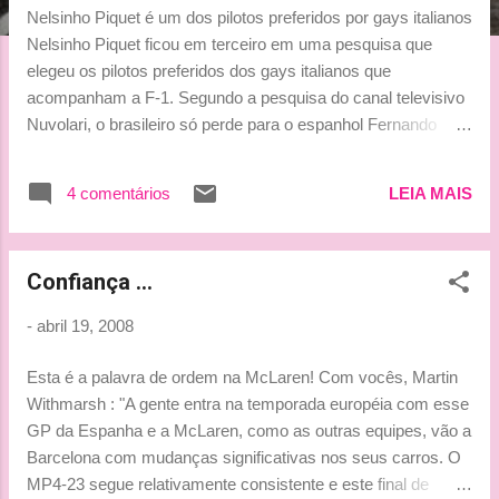
g
Nelsinho Piquet é um dos pilotos preferidos por gays italianos
e
Nelsinho Piquet ficou em terceiro em uma pesquisa que
n
elegeu os pilotos preferidos dos gays italianos que
acompanham a F-1. Segundo a pesquisa do canal televisivo
s
Nuvolari, o brasileiro só perde para o espanhol Fernando
Alonso e para o inglês Lewis Hamilton, primeiro colocado. A
votação do canal italiano, especializado em automobilismo,
4 comentários
LEIA MAIS
mostra que o brasileiro é preferido por 17% dos
telespectadores gays. Hamilton obteve 32% dos votos,
enquanto Alonso ficou com 21% da preferência. Já o atual
Confiança ...
campeão mundial, o finlandês Kimi Räikkönen, aparece em
quarto lugar, com 13% dos votos. (Fonte : amigos da
-
abril 19, 2008
velocidade) **** Adorei !!! hehehe Mas faltaram alguns pilotos
na lista ... haha Bjinhoss ***Tati***
Esta é a palavra de ordem na McLaren! Com vocês, Martin
Withmarsh : "A gente entra na temporada européia com esse
GP da Espanha e a McLaren, como as outras equipes, vão a
Barcelona com mudanças significativas nos seus carros. O
MP4-23 segue relativamente consistente e este final de