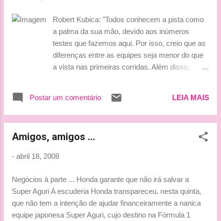
que foram bem-sucedidos para nós. Corremos
com novos ajustes aerodinâmicos pela primeira
Robert Kubica: "Todos conhecem a pista como
vez, e estou encorajado pela performance",
a palma da sua mão, devido aos inúmeros
afirmou. ( Fonte : Grande Prêmio) **** É isso aí
testes que fazemos aqui. Por isso, creio que as
Rubinho!!! Você é brasileiro e não pode desistir!
diferenças entre as equipes seja menor do que
hehehe Só não pode acelarar nos boxes ou
a vista nas primeiras corridas. Além disso,
passar com o sinal vermelho, ok?!! rsrs
todos chegam para a primeira prova do ano na
***Tati*** P.S. : Depois de um dia sem poder
Europa na sua melhor forma. Porém, isso
postar no blog ... hoje estou tirando o atraso!!
Postar um comentário
LEIA MAIS
significa também que temos de tirar o máximo
rsrs
do F1 .08. E, baseado nos testes desta semana,
estou convencido de que faremos isto, e vou
Amigos, amigos ...
novamente correr na frente. Meu objetivo é
conseguir um bom resultado e conquistar o
-
abril 18, 2008
maior número de pontos possível". Nick
Hiedfeld: "Todos querem saber se os novos
Negócios à parte ... Honda garante que não irá salvar a
componentes, testados durante esta semana,
Super Aguri A escuderia Honda transpareceu, nesta quinta,
vão funcionar bem. Eu, particularmente, quero
que não tem a intenção de ajudar financeiramente a nanica
ver se conseguimos progredir em relação aos
equipe japonesa Super Aguri, cujo destino na Fórmula 1
nosso adversários. Mas estou seguro de que