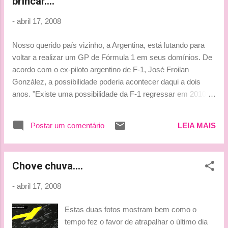
brincar....
1:24.715 5. Jenson Button - Honda, 1:24.873 6. Kazuki
Nakajima - Williams, 1:24.927 7. Nelsinho Piquet - Renault,
-
abril 17, 2008
1:26.100 8. Jarno Trulli - Toyota, 1:32.150 Fonte: Amigos da
Velocidade Beijinhos, Ludy
Nosso querido país vizinho, a Argentina, está lutando para
voltar a realizar um GP de Fórmula 1 em seus domínios. De
acordo com o ex-piloto argentino de F-1, José Froilan
González, a possibilidade poderia acontecer daqui a dois
anos. "Existe uma possibilidade da F-1 regressar em 2010.
Já tivemos vários conversas sobre este tema e seguiremos
mantendo contato". A última corrida realizada em terras
Postar um comentário
LEIA MAIS
hermanas aconteceu em abril de 1997, com a vitória do
canadense Jacques Villeneuve, no circuito Oscar Alfredo
Gálvez. Mais informações: Amigos da Velocidade Beijinhos,
Chove chuva....
Ludy
-
abril 17, 2008
Estas duas fotos mostram bem como o
tempo fez o favor de atrapalhar o último dia