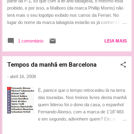
parte da F-1, só que com a lei anti-tabagista, o mesmo está
acumulando agora." Virtude ou defeito? "
proibido, e por isso, a Malboro (da marca Phillip Morris) não
Minha maior virtude é a sinceridade, e meu
terá mais o seu logotipo exibido nos carros da Ferrari. No
maior defeito também. Detesto mentira e
lugar do nome da marca tabagista estarão os já conhecidos
creio que a sinceridade é imprescindível em
códigos de barras que já estamos acostumados a ver nos
qualquer relação entre pessoas ou no
carros vermelhos. O contrato da com a empresa Phillips
trabalho." Alonso: profissional X pessoa
1 comentário
LEIA MAIS
Morris (detentora da marca Malboro) vai até 2011. Fonter:
comum. " Uma coisa é compartar-se
Grande Prêmio Beijinhos, Ludy
professionalmente em um fim de semana de
corrida, outra coisa...
Tempos da manhã em Barcelona
-
abril 16, 2008
É, parece que o tempo retrocedeu lá na terra
das touradas. Nos treinos livres desta manhã
quem liderou foi o dono da casa, o espanhol
Fernando Alonso, com a marca de 1'18''483
e em segundo, adivinhem quem? Ele, o
Schummy, com 1'19''323. Bons tempos
estes de pegas entre o espanhol e o alemão