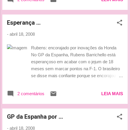
25 mil, aproximadamente R$ 70 mil. Bom, na
nada de errado com o carro, apenas não
Terra da Rainha ele perdeu ! Na França só
alcançamos o nível para estar na frente".
saberemos segunda(21/04), dia que sairá a
(Fonte : Amigos da velocidade) **** Nãooo
Esperança ...
resposta do tribunal que julga o caso.
P...
Hahahaha... E o desespero toma conta da
-
abril 18, 2008
pessoa!!!! *** Tati ***
Rubens: encorajado por inovações da Honda
No GP da Espanha, Rubens Barrichello está
esperançoso em acabar com o jejum de 18
meses sem marcar pontos na F-1. O brasileiro
se disse mais confiante porque se encorajou
com as inovações da Honda nos treinos
coletivos em Barcelona, nesta semana. O piloto
2 comentários
LEIA MAIS
ficou satisfeito com seus resultados nos dois
dias em que pilotou o RA108 adaptado com
novas partes, incluindo o retorno das "orelhas
GP da Espanha por ...
de Dumbo" na frente do bico do carro .
"Trabalhamos muitos nos testes desta semana,
-
abril 18, 2008