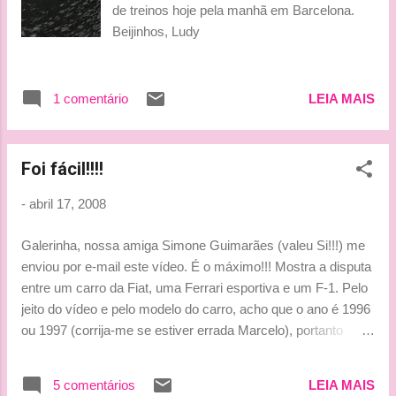
de treinos hoje pela manhã em Barcelona.
Beijinhos, Ludy
1 comentário
LEIA MAIS
Foi fácil!!!!
-
abril 17, 2008
Galerinha, nossa amiga Simone Guimarães (valeu Si!!!) me
enviou por e-mail este vídeo. É o máximo!!! Mostra a disputa
entre um carro da Fiat, uma Ferrari esportiva e um F-1. Pelo
jeito do vídeo e pelo modelo do carro, acho que o ano é 1996
ou 1997 (corrija-me se estiver errada Marcelo), portanto
assistam, porque é muito bacana. Guiando os carros estão
Michael Schumacher (o F-1), Eddie Irvine (a Ferrari) e acho
5 comentários
LEIA MAIS
que Luca Badoer (o Fiat). Espero que gostem!!!! Beijinhos,