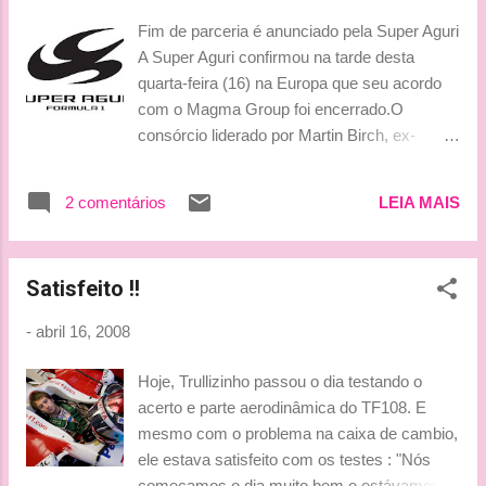
Fim de parceria é anunciado pela Super Aguri
A Super Aguri confirmou na tarde desta
quarta-feira (16) na Europa que seu acordo
com o Magma Group foi encerrado.O
consórcio liderado por Martin Birch, ex-
dirigente da Ford, fechou uma parceria
financeira com o time de Aguri Suzuki dias
2 comentários
LEIA MAIS
antes da etapa de abertura da temporada, na
Austrália , em março, mas resolveu
reconsiderar sua posição e retirar o apoio.
Satisfeito !!
Mesmo com a sobrevida, a equipe "filial" da
Honda não demonstrava saúde: em todos os
-
abril 16, 2008
treinos livres das três primeiras etapas
(Austrália, Malásia e Bahrein), Takuma Sato
Hoje, Trullizinho passou o dia testando o
e Anthony Davidson entravam muito pouco
acerto e parte aerodinâmica do TF108. E
na pista e completavam apenas o número
mesmo com o problema na caixa de cambio,
necessário de voltas para ajustar o modelo
ele estava satisfeito com os testes : "Nós
SA02, uma evolução do problemático RA107
começamos o dia muito bem e estávamos