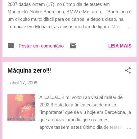
controle ao diretor de prova, que terá a visão de todas as
2007 dadas ontem (17), no último dia de testes em
bandeiras, assegurando uma comunicação mais eficiente
Montmeló. Sobre Barcelona, BMW e McLaren... "Barcelona é
dos avisos com os pilotos. O sistema foi desenvolvido pela
um circuito muito difícil para os carros, e depois disso, na
mesma empresa responsáve...
Turquia e em Mônaco, as coisas mudam de figura. Mas
espero que consigamos manter nossa força. Por sua vez, a
BMW foi melhor do que a McLaren, mas não se sabe se algo
Postar um comentário
LEIA MAIS
mudou durante os testes". Sobre a Renault... "Não tenha
idéia do que as outras equipes fizeram durante os trabalhos,
mas ouvi dizer que a Renault mudou. Aí, se presume que a
Máquina zero!!!
mudança tenha sido para melhor". Sobre o novo bico da
Ferrari que o Iceman só pode testar um pouquinho, por
-
abril 17, 2008
causa da chuva que atrapalhou os testes. "Eu dei apenas
uma volta e foi na chuva. Nós testamos algumas poucas
Ai...ai...ai...Kimi voltou ao visual militar de
coisas, mas nestas condições você não tem uma boa idéia
2002!!! Esta foi a única coisa de muito
do que acontece realmente, mas o pessoal treinou durante a
"importante" que se viu hoje em Barcelona, já
semana e parece ser algo positivo". É isso. Sabe o que eu
que a chuva impediu que os times
acho mais interessan...
aproveitassem estes último dia de testes
coletivos. Beijinhos, Ludy