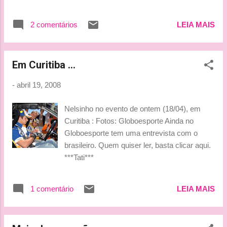
semana é a primeira oportunidade para entendermos o que
crescemos em termos de desempenho em comparação
2 comentários
LEIA MAIS
com os nossos principais adversários " Sobre o GP : "É
sempre difícil fazer uma previsão, já que todas as equipes
continuam a progredir. Os testes de inverno foram positivos
Em Curitiba ...
e conseguimos dar um bom número de voltas. Acho que
temos um carro competitivo, ele parece trabalhar bem.
-
abril 19, 2008
Temos algumas novidades para esta corrida que foram
testadas nessa semana e tiveram alguns bons resultados,
Nelsinho no evento de ontem (18/04), em
mas não estamos sozinhos nessa." Bjinhoss ***Tati***
Curitiba : Fotos: Globoesporte Ainda no
Globoesporte tem uma entrevista com o
brasileiro. Quem quiser ler, basta clicar aqui.
***Tati***
1 comentário
LEIA MAIS