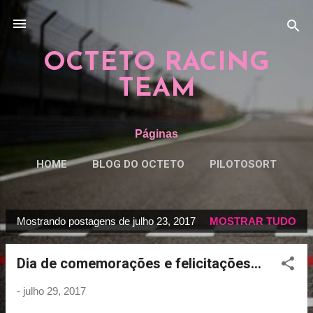
Pular para o conteúdo principal
OCTETO RACING
TEAM
Páginas
HOME
BLOG DO OCTETO
PILOTOSORT
ESPECIAISORT
MAIS…
REGRAS
Mostrando postagens de julho 23, 2017
MOSTRAR TUDO
P
o
Dia de comemorações e felicitações...
s
t
-
julho 29, 2017
a