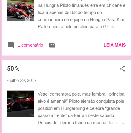
na Hungria Piloto finlandês erra em chicane e
fica a apenas 0s168 do tempo do
companheiro de equipe na Hungria Para Kimi
Raikkonen, a pole position para o GP da
Hungria era possibilidade real. O piloto da
Ferrari, no entanto, acabou errando em sua
1 comentário
LEIA MAIS
última volta rápida do Q3 e viu a pole
escapando para Sebastian Vettel por 0s168.
Após a dobradinha do time italiano, Kimi
50 %
lamentou a sessão deste sábado. “Na
verdade, minha volta não foi muito boa”,
-
julho 29, 2017
confessou. “O começo foi bom, mas a
segunda metade não foi boa. Em uma
Vettel comemora pole, mas lembra: “principal
chicane eu freei na zebra externa e joguei
alvo é amanhã” Piloto alemão conquista pole
fora ali.” “Ainda foi o suficiente para a
position em Hungaroring e celebra “grande
segunda posição, mas estou um pouco
passo à frente” da Ferrari neste sábado
desapontado. Achei que poderia conseguir.”
Depois de liderar o treino da manhã deste
“Se você olhar para os tempos de volta, é
sábado (29), Sebastian Vettel conquistou sua