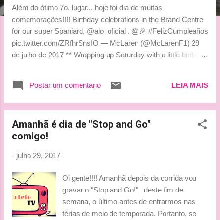
g
Além do ótimo 7o. lugar... hoje foi dia de muitas
e
comemorações!!!! Birthday celebrations in the Brand Centre
n
for our super Spaniard, @alo_oficial . 🎂🎉 #FelizCumpleaños
pic.twitter.com/ZRfhrSnsIO — McLaren (@McLarenF1) 29
s
de julho de 2017 ** Wrapping up Saturday with a little birthday
fiesta for @alo_oficial . Loving the outfits, guys! 🇪🇸🎂💃
pic.twitter.com/Xw68yBiAQ7 — McLaren (@McLarenF1) 29
Postar um comentário
LEIA MAIS
de julho de 2017 ** Con @PedrodelaRosa1 @Carlossainz55
en el cumple de @alo_oficial #GPHungria
pic.twitter.com/z61hMhBBik — Christian García
Amanhã é dia de "Stop and Go"
(@Christian_F1) 29 de julho de 2017 ** It's paddock #party
comigo!
time for @alo_oficial down at #McLarenHonda . The place
has gone all Asturian. And we found the cake. Yum! #FA14
-
julho 29, 2017
#samurai pic.twitter.com/Re7z3HSRNR — Honda Racing F1
(@HondaRacingF1) 29 de julho de 2017 ** Moko felicita el
Oi gente!!!! Amanhã depois da corrida vou
cumpleaños a @alo_oficial pic.twitter.com/73J28aQ9n6 —
gravar o "Stop and Go!" deste fim de
Christian García (@Christian_F1) 29 de julho de 2017 **
semana, o último antes de entrarmos nas
Today ...
férias de meio de temporada. Portanto, se