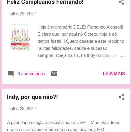
Feliz Cumpleaños Fernando!
e não é um cara dominador neste momento.
Muito longe do que aconteceu na Inglaterra.
-
julho 29, 2017
O inglês larga da quarta posição, ao lado de
Bottas, o terceiro. Para completar a felicidade
Hoje é aniversário DELE: Fernando Alonso!!!
ferrarista com a pole de Vettel, Kimi encaixa
E claro que, por aqui no Octeto, hoje é só
uma mega volta e garante a segunda
temos festa!!!! Quero desejar a este mocinho
posição na primeira fila. Na entrevista pós
muitas felicidades, saúde e sucesso
treino, o filandês comentou que perdeu um
sempre!!!! Seja na F1, na Indy ou qualquer
pouco de aderência no final da volta que
lugar!!!! Que ele consiga sempre ir atrás dos
poderia ter sido melhor ainda. Ricciardo que
sonhos porque na vida o que vale é isso
era um nome bem cotado para o final de
3 comentários
LEIA MAIS
mesmo, é a gente ter força, saúde e
semana não teve o sábado que queria. A Red
perseverança para corrermos atrás do que
Bull não rendeu bem e tomou tempo até de
queremos... Feliz Cumple, Fernando!!!!!!!! 💋
seu companheiro ...
Indy, por que não?!
💋 Amanhã começa mais uma Semana
Fernando Alonso ! Aguardo vocês por aqui!!!!
-
julho 28, 2017
Bjuss, Tati
A prioridade de @alo_oficial ainda é a #F1 . Mas ele admite
que o único grande momento no ano foi a Indy 500