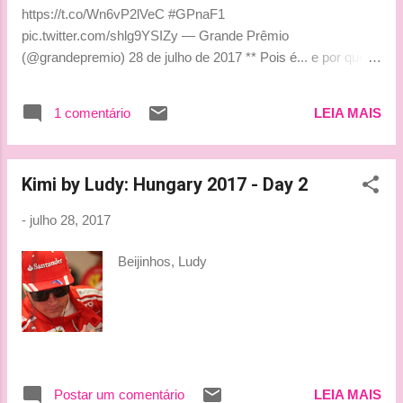
https://t.co/Wn6vP2lVeC #GPnaF1
pic.twitter.com/shlg9YSIZy — Grande Prêmio
(@grandepremio) 28 de julho de 2017 ** Pois é... e por que
não?!!! Bjuss, Tati
1 comentário
LEIA MAIS
Kimi by Ludy: Hungary 2017 - Day 2
-
julho 28, 2017
Beijinhos, Ludy
Postar um comentário
LEIA MAIS