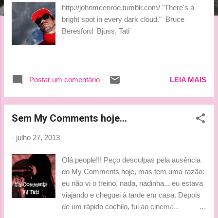
g
http://johnmcenroe.tumblr.com/ "There's a
e
bright spot in every dark cloud." Bruce
n
Beresford Bjuss, Tati
s
Postar um comentário
LEIA MAIS
Sem My Comments hoje...
-
julho 27, 2013
Olá people!!! Peço desculpas pela ausência
do My Comments hoje, mas tem uma razão:
eu não vi o treino, nada, nadinha... eu estava
viajando e cheguei à tarde em casa. Depois
de um rápido cochilo, fui ao cinema...