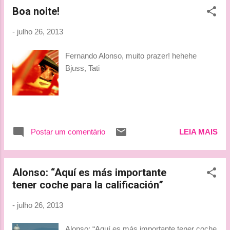
Kimi e dividem a terceira fila na quinta e
Boa noite!
sexta posições respectivamente. Button?
Nosso ultimo Octete não conseguiu passar
-
julho 26, 2013
para a terceira fase do treino. JB larga lá na
13ª posição. Amanhã nada de F1 ao vivo na
Fernando Alonso, muito prazer! hehehe
Globo . O ultimo dia do Papa no país deve
Bjuss, Tati
tomar praticamente toda a programação e
com isso, F1 ao vivo só por streaming. A
corrida será mostrada na íntegra só tarde da
noite quando todos nós já estivermos
cansados de saber tudo que aconteceu. By
Postar um comentário
LEIA MAIS
Lu
Alonso: “Aquí es más importante
tener coche para la calificación”
-
julho 26, 2013
Alonso: “Aquí es más importante tener coche