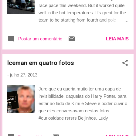
correr pensando só em diversão vai se dar
race pace this weekend. But it worked quite
melhor. Vai deixar de lado a preocupação e
well in the hot temperatures. It's great for the
dar o melhor. Vide Webberzinho que de balde
team to be starting from fourth and pole
chutado para 2014 está mais livre e fazendo
position. I hope we can have a good start
o melhor sem estresse. Os pilotos deveriam
even though I'm on the dirtier side of the grid.
pensar mais assim, se possível. Correr por
Postar um comentário
LEIA MAIS
Qualifying did not go perfectly for me at the
felicidade e não por pontos. Os pontos e
end, it didn't help that my brake balance
bons resultados ...
adjuster got stuck, so I couldn't change it
Iceman em quatro fotos
around the lap. That cost me a little, but the
pole wasn't possible today. Now we look
-
julho 27, 2013
forward to tomorrow and I'm confident that
we look better in the hot conditions than in the
Juro que eu queria muito ter uma capa de
previous race." Sem conseguir trocar o
invisibilidade, daquelas do Harry Potter, para
"balanço" dos freios e ainda conseguiu a
estar ao lado de Kimi e Steve e poder ouvir o
quarta posição e estava incomodando na
que eles conversavam nestas fotos.
ultima tentativa? Estava bom mesmo o
#curiosidade rsrsrs Beijinhos, Ludy
carro. Vamos ver como se sai amanhã e
uma largada boa e segura - medo do