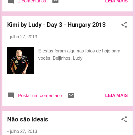
Grosjean - pode significar um bom pódio. By
2 comentários
LEIA MAIS
Lu
Kimi by Ludy - Day 3 - Hungary 2013
-
julho 27, 2013
E estas foram algumas fotos de hoje para
vocês. Beijinhos, Ludy
Postar um comentário
LEIA MAIS
Não são ideais
-
julho 27, 2013