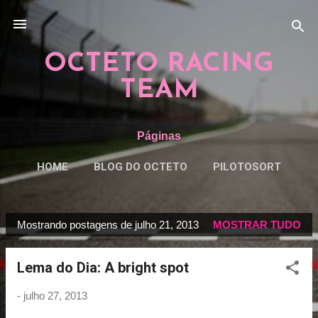
Pular para o conteúdo principal
OCTETO RACING
TEAM
Páginas
HOME
BLOG DO OCTETO
PILOTOSORT
ESPECIAISORT
MAIS…
REGRAS
Mostrando postagens de julho 21, 2013
MOSTRAR TUDO
P
o
Lema do Dia: A bright spot
s
t
-
julho 27, 2013
a