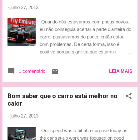
-
julho 27, 2013
“Quando nós estávamos com pneus novos,
eu não conseguia acertar a parte dianteira do
carro, passávamos do ponto, então estou
com problemas. De certa forma, isso é
positivo porque significa que estamos
levando downforce para a traseira. E espero
que essa situação mude para a corrida,
1 comentário
LEIA MAIS
quando você pode tentar ajustar as coisas a
partir do cockpit, e haverá menos aderência
para todo mundo. Estou um pouco frustrado
Bom saber que o carro está melhor no
porque esperávamos por algo a mais aqui.
calor
Acho que está sendo assim porque é difícil
equilibrar o carro, mas amanhã vamos
-
julho 27, 2013
mostrar um ritmo melhor na corrida. Tenho
certeza que amanhã ainda podemos nos
"Our speed was a bit of a surprise today as
divertir.” (tradução Grande Prêmio) Se
the car set-up work was focused on good