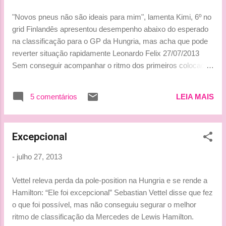
"Novos pneus não são ideais para mim", lamenta Kimi, 6º no
grid Finlandês apresentou desempenho abaixo do esperado
na classificação para o GP da Hungria, mas acha que pode
reverter situação rapidamente Leonardo Felix 27/07/2013
Sem conseguir acompanhar o ritmo dos primeiros colocados
no classificatório para o GP da Hungria, neste sábado, Kimi
Raikkonen acredita que a nova composição dos pneus Pirelli
5 comentários
LEIA MAIS
não casou inteiramente com seu estilo de pilotagem, pelo
menos no circuito de Hungaroring. O terceiro colocado no
campeonato não passou da sexta posição no grid para a
Excepcional
décima etapa da temporada, enquanto seu companheiro de
Lotus, Romain Grosjean, alcançou um terceiro lugar. Mesmo
-
julho 27, 2013
assim, o finlandês se disse mais contente com o resultado
desta tarde do que nas outras sessões do fim de semana, e
Vettel releva perda da pole-position na Hungria e se rende a
tentou manter o otimismo em relação aos prognósticos para
Hamilton: “Ele foi excepcional” Sebastian Vettel disse que fez
a corrida. “Acho que [o resultado] é uma combinação dos
o que foi possível, mas não conseguiu segurar o melhor
novos pneus, especialmente os dianteiros. Eles são u...
ritmo de classificação da Mercedes de Lewis Hamilton.