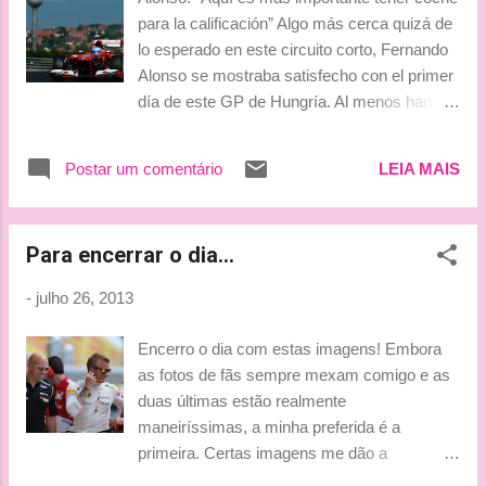
para la calificación” Algo más cerca quizá de
lo esperado en este circuito corto, Fernando
Alonso se mostraba satisfecho con el primer
día de este GP de Hungría. Al menos han
podido completar todo el programa de
pruebas que tenían previsto. “Como suele
Postar um comentário
LEIA MAIS
ocurrir el viernes, hoy nos las arreglamos
para tener una idea de cómo deberíamos ir
en la carrera del domingo, además parece
Para encerrar o dia...
que las condiciones del clima serán estables
durante todo el fin de semana y esto ayudará
-
julho 26, 2013
en el análisis de los tiempos y las estrategias
de los otros equipos, con el fin de entender
Encerro o dia com estas imagens! Embora
dónde estamos”, comentó. Después
as fotos de fãs sempre mexam comigo e as
hablaba de los Pirelli: “El tipo de neumático
duas últimas estão realmente
no ha cambiado con respecto a 2012, así
maneiríssimas, a minha preferida é a
que se puede contar con la experiencia del
primeira. Certas imagens me dão a
año pasado y, aparte de eso, son las mismas
sensação, na verdade, me fazem lembrar,