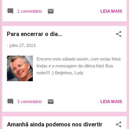
resultado: fiquei o dia todo fora de casa! Mas
amanhã após a corrida, não vão faltar
1 comentário
LEIA MAIS
comentários!!!!!! Aguardem!! Bjussss, Tati
Para encerrar o dia...
-
julho 27, 2013
Encerro este sábado assim, com estas fotos
lindas e a mensagem da última foto! Boa
noite!!!! :) Beijinhos, Ludy
1 comentário
LEIA MAIS
Amanhã ainda podemos nos divertir