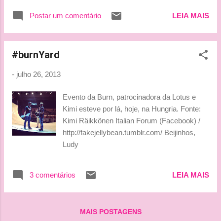
para todos. Para obtener una ventaja sobre
que nem tudo foi só dor na era vermelha.
nuestros rivales debemos entenderlos tan
Postar um comentário
LEIA MAIS
Beijinhos, Ludy
pronto como sea posible”. Y dejaba claro la
importancia de salir arriba en la pa...
#‎burnYard‬
-
julho 26, 2013
Evento da Burn, patrocinadora da Lotus e
Kimi esteve por lá, hoje, na Hungria. Fonte:
Kimi Räikkönen Italian Forum (Facebook) /
http://fakejellybean.tumblr.com/ Beijinhos,
Ludy
3 comentários
LEIA MAIS
MAIS POSTAGENS