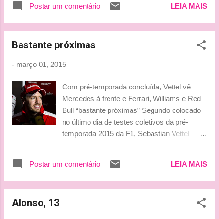
Postar um comentário
LEIA MAIS
Bastante próximas
-
março 01, 2015
Com pré-temporada concluída, Vettel vê
Mercedes à frente e Ferrari, Williams e Red
Bull “bastante próximas” Segundo colocado
no último dia de testes coletivos da pré-
temporada 2015 da F1, Sebastian Vettel
avaliou que a Mercedes segue à frente das
rivais, mas acredita que Ferrari, Williams e
Postar um comentário
LEIA MAIS
Red Bull estejam em um mesmo nível A pré-
temporada 2015 da F1 chegou ao fim neste
domingo (1) com o oitavo dia de testes
Alonso, 13
coletivos em Montmeló. Neste último dia na
pista catalã, Sebastian Vettel completou 127