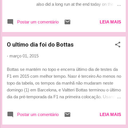
also did a long run at the end today on the
soft tyres which was okay. In Melbourne we
will have the soft tyre and it will be a
Postar um comentário
LEIA MAIS
challenge to manage them well, so we need
to look at that. After this test, though, we can
be happy. The team did a fantastic job.
O ultimo dia foi do Bottas
Thanks to everybody, who was involved in
the development of the car. We are very
-
março 01, 2015
optimistic. Now, I look forward to flying to
Australia and getting back to racing." Pronto
Bottas se mantém no topo e encerra último dia de testes da
para a luta! Vamos para mais um
F1 em 2015 com melhor tempo. Nasr é terceiro Ao menos no
campeonato e que este seja disputado com
topo da tabela, os tempos da manhã não mudaram neste
garra como o anterior. E que venha o título se
domingo (1) em Barcelona, e Valtteri Bottas terminou o último
for do merecimento! by Lu
dia da pré-temporada da F1 na primeira colocação. Usando
compostos supermacios pouco antes do almoço, Bottas
marcou 1min23s063 e saltou para a ponta. Sebastian Vettel
Postar um comentário
LEIA MAIS
também colocou o mesmo tipo de pneu para fazer uma volta
lançada logo na sequência, mas não conseguiu superá-lo: