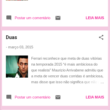
alemão 'F1-insider.com', acordou falando em
italiano e se achando piloto da Ferrari depois
que sofreu uma concussão. Alonso será
Postar um comentário
LEIA MAIS
substituído pelo dinamarquês Kevin
Magnussen, que fez na Austrália em 2014
sua melhor aparição na temporada,
Duas
terminando com um terceiro lugar na pi...
-
março 03, 2015
Ferrari reconhece que meta de duas vitórias
na temporada 2015 “é mais ambiciosa do
que realista” Maurizio Arrivabene admitiu que
a meta de vencer duas corridas é ambiciosa,
mas disse que isso não significa que não é
realista. O dirigente, entrentanto, ressaltou
que todos os objetivos que o time tinha para
Postar um comentário
LEIA MAIS
a pré-temporada foram atingidos Com a
Mercedes indicando continuar bem à frente