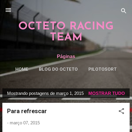
Pular para o conteúdo principal
OCTETO RACING
TEAM
Páginas
HOME
BLOG DO OCTETO
PILOTOSORT
ESPECIAISORT
MAIS…
REGRAS
Mostrando postagens de março 1, 2015
MOSTRAR TUDO
P
o
Para refrescar
s
t
-
março 07, 2015
a