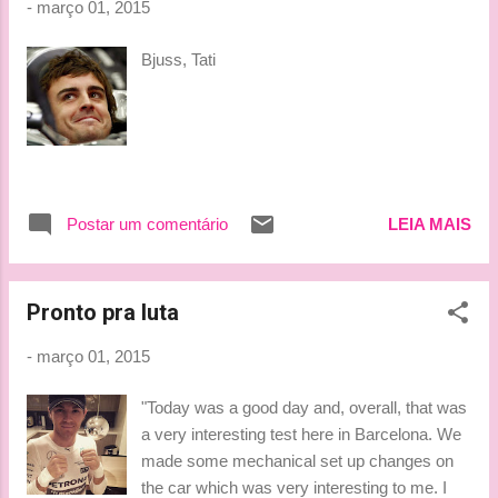
-
março 01, 2015
voltas, a melhor delas em 1min23s469, e
garantiu o segundo posto na tabela de
Bjuss, Tati
tempos, 0s406 atrás de Valtteri Bottas, o
líder. “A coisa positiva é que, mais uma vez,
nós fizemos muitos quilômetros e reunimos
informações úteis”, disse Vettel. “O fato de
nossa simulação de corrida ter saído mais
ou menos como planejado é encorajador do
Postar um comentário
LEIA MAIS
ponto de vista da confiabilidade, apesar
desse ser um aspecto em que ainda
podemos melhorar”, continuou. Mesmo
Pronto pra luta
contente com esse último dia na Cat...
-
março 01, 2015
"Today was a good day and, overall, that was
a very interesting test here in Barcelona. We
made some mechanical set up changes on
the car which was very interesting to me. I