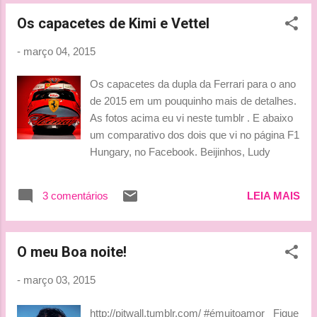
contratação, no entanto, foi anunciada
Os capacetes de Kimi e Vettel
apenas no fim do ano passado. “...
-
março 04, 2015
Os capacetes da dupla da Ferrari para o ano
de 2015 em um pouquinho mais de detalhes.
As fotos acima eu vi neste tumblr . E abaixo
um comparativo dos dois que vi no página F1
Hungary, no Facebook. Beijinhos, Ludy
3 comentários
LEIA MAIS
O meu Boa noite!
-
março 03, 2015
http://pitwall.tumblr.com/ #émuitoamor Fique