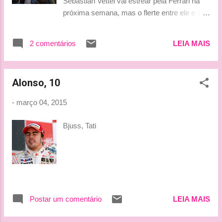
Sebastian Vettel vai estrear pela Ferrari na
próxima semana, mas o flerte entre ele e a
equipe alemã começou há muitos anos:
Stefano Domenicali, ex-chefe da escuderia
2 comentários
LEIA MAIS
italiana, fez sondagens em 2008 e 2010 Foi
em 2008 que a Ferrari sondou Sebastian
Vettel pela primeira vez. A revelação foi feita
Alonso, 10
pelo tetracampeão em entrevista ao jornal
italiano ‘La Gazzetta dello Sport’. Vettel,
-
março 04, 2015
àquela altura, estava apenas em sua
primeira temporada completa na F1 pela Toro
Bjuss, Tati
Rosso — sequer havia se mudado para a
Red Bull. Quem o contatou foi o então chefe
da escuderia italiana, Stefano Domenicali,
que voltou a sondá-lo em 2010. Depois
disso, ele inclusive chegou a visitar
Maranello em segredo entre os campeonatos
Postar um comentário
LEIA MAIS
de 2012 e 2013 para falar com o então
presidente, Luca di Montezemolo. Sua