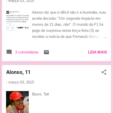
-
março 03, 2015
Alonso diz que é difícil não ir à Austrália, mas
aceita decisão: “Um segundo impacto em
menos de 21 dias, não” O mundo da F1 foi
pego de surpresa nesta terça-feira (3) ao
receber a notícia de que Fernando Alonso
não vai participar do GP da Austrália, prova
que abre a temporada em 15 de março, face
3 comentários
LEIA MAIS
o acidente sofrido no último dia da segunda
semana de treinos coletivos da F1. Depois
que o anúncio foi feito oficialmente pela
Alonso, 11
McLaren, o piloto usou as redes sociais para
desabafar. Alonso mostrou-se desanimado
-
março 03, 2015
pela notícia de seu afastamento, mas
plenamente compreensivo pela
Bjuss, Tati
recomendação médica: "Um segundo
impacto em menos de 21 dias, não",
comentou o piloto, que, segundo o blog