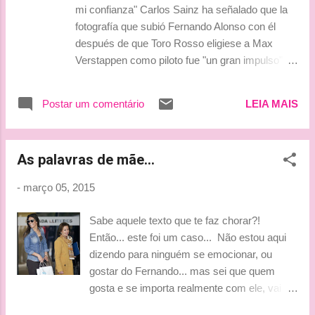
mi confianza" Carlos Sainz ha señalado que la
fotografía que subió Fernando Alonso con él
después de que Toro Rosso eligiese a Max
Verstappen como piloto fue "un gran impulso" a
su "confianza" porque le ayudó a mantener la
ilusión de correr contra su "ídolo". Fernando
Postar um comentário
LEIA MAIS
Alonso subió una foto el 20 de agosto en su
perfil de Twitter, sólo dos días después de que el
holandés Max Verstappen fuese elegido como
As palavras de mãe...
piloto en Toro Rosso, en la que el asturiano
aparecía junto a Carlos Sáinz de niño y en el
-
março 05, 2015
que podía leerse el mensaje: 'La próxima foto
que ponga juntos ha de ser en una parrilla de
Sabe aquele texto que te faz chorar?!
salida de F1 con la visera bajada. ¿OK?'. "Me
Então... este foi um caso... Não estou aqui
dije a mí mismo 'Todavía necesito hacer esto,
dizendo para ninguém se emocionar, ou
todavía quiero correr contra mi ídolo'. Hay un
gostar do Fernando... mas sei que quem
dicho que dice 'haz a tus héroes tus rivales' y
gosta e se importa realmente com ele, vai
cuando vi la fotografía que subió dije 'necesitas
sentir ao menos coração apertar, e para os
seguir empujando e ir a por ello"...