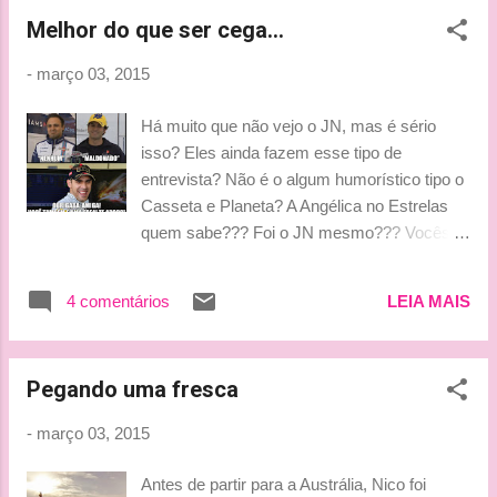
das adversárias ao final da pré-temporada, o
Melhor do que ser cega...
chefe da Ferrari admite que a meta de
vencer duas corridas em 2015 “é mais
-
março 03, 2015
ambiciosa do que realista”. Mas não deixa de
sonhar. A impressão geral é que a equipe
Há muito que não vejo o JN, mas é sério
italiana deu um bom passo à frente com a
isso? Eles ainda fazem esse tipo de
SF15-T e o motor deste ano, e com isso
entrevista? Não é o algum humorístico tipo o
Maurizio Arrivabene concorda. O novo
Casseta e Planeta? A Angélica no Estrelas
comandante também está contente com a
quem sabe??? Foi o JN mesmo??? Vocês
preparação que foi feita ao longo dos testes,
juram??? O meme e onde vi a excelente e
que atingiu todos os objetivos inicialmente
elucidativa entrevista foi lá no excelente F1
traçados. “A meta é mais ambiciosa do que
4 comentários
LEIA MAIS
da Depressão. Quer coisa mais depressiva
realista”, disse Arrivabene, que não revisou o
que isso? Estou indo ali cortar os pulsos com
objetivo com o encerramento dos testes.
colheria de café pelo jornalismo e já volto. F1
“Não vou desejar...
Pegando uma fresca
da Depressão Mas que derrapada feia,
Senna Reverso tongue emoticon Video:
-
março 03, 2015
http://g1.globo.com/ jornal-nacional/edicoes/
2015/03/02.html#!v/4005426 by Lu
Antes de partir para a Austrália, Nico foi