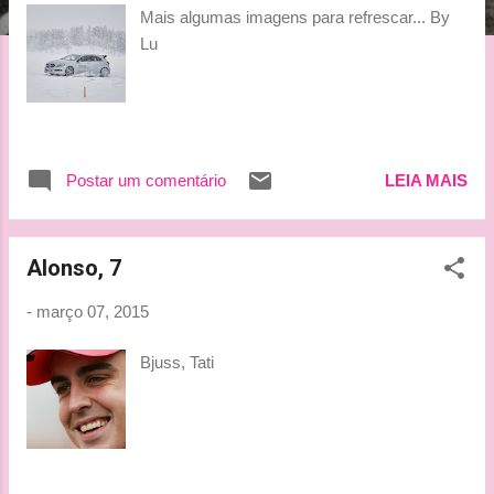
g
Mais algumas imagens para refrescar... By
e
Lu
n
s
Postar um comentário
LEIA MAIS
Alonso, 7
-
março 07, 2015
Bjuss, Tati