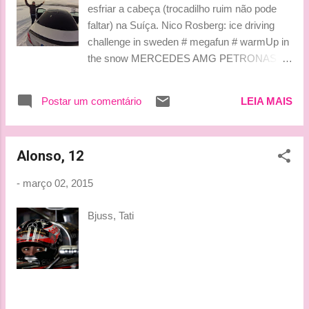
esfriar a cabeça (trocadilho ruim não pode
faltar) na Suíça. Nico Rosberg: ice driving
challenge in sweden ‪#‎ megafun‬ ‪#‎ warmUp‬ in
the snow MERCEDES AMG PETRONAS
Mercedes-AMG E a gente aqui no escritório
ralando o tcham pelo salário de cada mês.
Postar um comentário
LEIA MAIS
Não que Nico não rale o tcham também,
mas que ele se diverte bem mais, ele se
diverte. By Lu
Alonso, 12
-
março 02, 2015
Bjuss, Tati