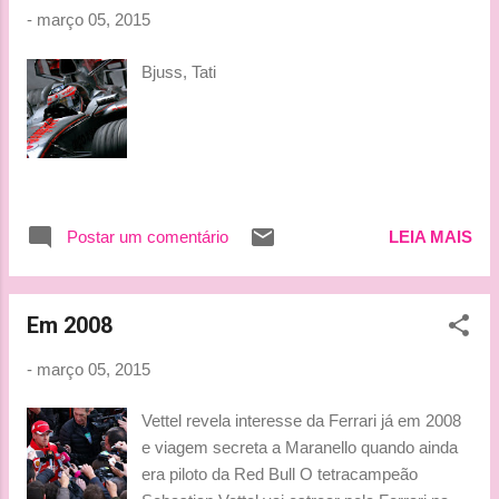
palhaçada que já vi por ai, li que a carreira
-
março 05, 2015
dele está risco e que "talvez ele não corra
nunca mais". http://www.f1-fansite.com/f1-
Bjuss, Tati
news/report-alonso-may-not-race/ Respeito
em tempos de internet, fica cada vez mais e
mais difícil! Alonso vai voltar e tão bom
como sempre foi !!!! Bjuss, Tati
Postar um comentário
LEIA MAIS
Em 2008
-
março 05, 2015
Vettel revela interesse da Ferrari já em 2008
e viagem secreta a Maranello quando ainda
era piloto da Red Bull O tetracampeão