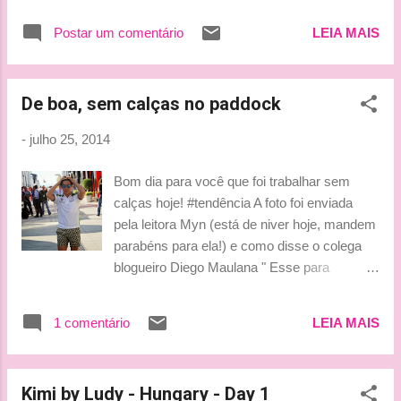
fim de semana, hoje pelo menos pareceu um
pouco melhor”, comentou. “Mas de novo nós
Postar um comentário
LEIA MAIS
vimos que as pessoas podem dar um grande
passo de sexta para sábado, espe...
De boa, sem calças no paddock
-
julho 25, 2014
Bom dia para você que foi trabalhar sem
calças hoje! #tendência A foto foi enviada
pela leitora Myn (está de niver hoje, mandem
parabéns para ela!) e como disse o colega
blogueiro Diego Maulana " Esse para
comprar a vaga na equipe - péssimo negócio
- vendeu até as calças" . #maldade Beijo,
1 comentário
LEIA MAIS
Koba! Adoramos a rebeldia! By Lu
Kimi by Ludy - Hungary - Day 1