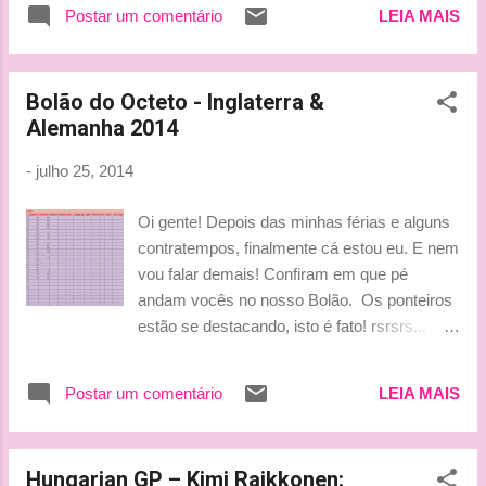
Postar um comentário
LEIA MAIS
posição não seria ameaçada e o finlandês foi
para a pista muito tarde e Bianchi o bateu
enquanto ele nem tinha saído do box ainda.
Bolão do Octeto - Inglaterra &
Qua...
Alemanha 2014
-
julho 25, 2014
Oi gente! Depois das minhas férias e alguns
contratempos, finalmente cá estou eu. E nem
vou falar demais! Confiram em que pé
andam vocês no nosso Bolão. Os ponteiros
estão se destacando, isto é fato! rsrsrs...
clique na imagem para ampliar Resultado
oficial - GP da Inglaterra Pole: Nico Rosberg
Postar um comentário
LEIA MAIS
(Mercedes) P1: Lewis Hamilton (Mercedes)
P2: Valtteri Bottas (Williams) P3: Daniel
Riccardo (Red Bull) P4: Jenson Button
Hungarian GP – Kimi Raikkonen:
(McLaren) P5: Sebastian Vettel (Red Bull)