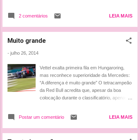
him being eliminated in Q1 at the
Hungaroring. The 2007 world champion
2 comentários
LEIA MAIS
missed the cut in the first segment of
qualifying for the Hungarian Grand Prix when
Ferrari decided to keep him in the pits in the
Muito grande
closing stages, and his time was beaten by
the Marussia of Ferrari protege Jules
-
julho 26, 2014
Bianchi. Raikkonen admitted that he was
unsure if it was the right decision to not run
Vettel exalta primeira fila em Hungaroring,
as he felt happier on the softer tyre
mas reconhece superioridade da Mercedes:
compound, but the team believed it had made
“A diferença é muito grande” O tetracampeão
the right call. "The plan was to do another run
da Red Bull acredita que, apesar da boa
but we never did," the Finn told reporters after
colocação durante o classificatório, apenas
the session. "The team told me, 'we are fine,
terá chance de vitórias caso chova durante a
we don't need to go out'. "I questioned it a
corrida Sebastian Vettel não mostrou
few times but they said there was no need,
Postar um comentário
LEIA MAIS
tamanha surpresa em largar da primeira fila
and obviously we can see the end r...
na Hungria. De acordo com o alemão, o
carro da Red Bull tem um bom histórico no