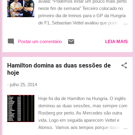
avalia: “Podemos estar um pouco mais perto
show any problem on the car, so I hope that
neste fim de semana” Terceiro colocado no
the data will point us in the right direction for
primeiro dia de treinos para o GP da Hungria
the next two days.” See more at:
de F1, Sebastian Vettel avaliou que pode
http://formula1.ferrari.com/news/hungarian-
estar um pouco mais perto da Mercedes
gp-kimi-raikkonen-evaluate-
neste fim de semana. Tetracampeão alertou,
detail#sthash.YgdfH8w2.dpuf Não foi de tudo
Postar um comentário
LEIA MAIS
entretanto, para a evolução das rivais
uma porcaria pelas posições alcançadas, o
Sebastian Vettel fechou o primeiro dia de
treino de hoje, mas é óbvio que amanhã algo
treinos para o GP da Hungria de F1 na
vai acontecer e...
Hamilton domina as duas sessões de
terceira colocação. O germânico cravou
hoje
1min25s111 em sua melhor volta nesta
sexta-feira (25) e ficou a 0s629 de Lewis
-
julho 25, 2014
Hamilton, o líder em Hungaroring. Depois
das duas baterias em Hungaroring, Vettel
Hoje foi dia de Hamilton na Hungria. O inglês
avaliou que pode estar mais próximo da
dominou as duas sessões, mas sempre com
Mercedes neste fim de semana, mas alertou
Rosberg por perto. As Mercedes são outra
para a evolução das rivais, especialmente da
vida. Logo em seguida aparecem Vettel e
Williams, com o passar dos dias. “Acho que
Alonso. Vamos aos tempos porque daqui no
podemos estar um pouco mais perto neste
trabalho só pude ver isso... By lu