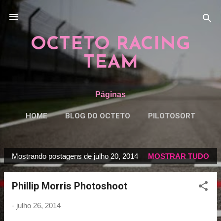
Pular para o conteúdo principal
OCTETO RACING
TEAM
Páginas
HOME
BLOG DO OCTETO
PILOTOSORT
ESPECIAISORT
MAIS…
REGRAS
Mostrando postagens de julho 20, 2014
MOSTRAR TUDO
P
o
Phillip Morris Photoshoot
s
t
-
julho 26, 2014
a