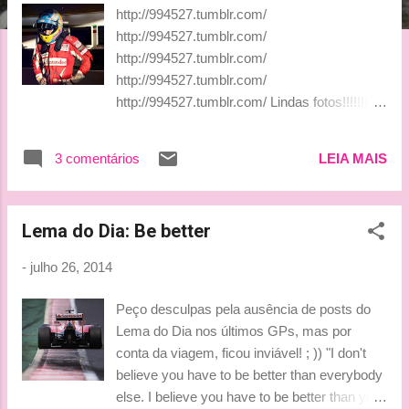
g
http://994527.tumblr.com/
e
http://994527.tumblr.com/
n
http://994527.tumblr.com/
http://994527.tumblr.com/
s
http://994527.tumblr.com/ Lindas fotos!!!!!!!
Lindas... Bjuss, Tati
3 comentários
LEIA MAIS
Lema do Dia: Be better
-
julho 26, 2014
Peço desculpas pela ausência de posts do
Lema do Dia nos últimos GPs, mas por
conta da viagem, ficou inviável! ; )) "I don't
believe you have to be better than everybody
else. I believe you have to be better than you