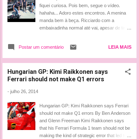
fiquei curiosa. Pois bem, segue o vídeo.
hahaha... Adoro estes encontros. A menina
manda bem à beça. Ricciardo com a
embaixadinha normal até vai, apesar de ter
que pegar a bola com as mãos para colocar
no pé, mas no resto, miquinho! rsrsrs. Vettel
Postar um comentário
LEIA MAIS
vai pelo mesmo caminho, com a
embaixadinha normal tudo ok, controle de
bola pareceu mais fácil do que o de
Hungarian GP: Kimi Raikkonen says
Ricciardo, mas de resto...rsrsrs... Assistam e
Ferrari should not make Q1 errors
deem umas risadinhas! Eu adorei! Beijinhos,
Ludy
-
julho 26, 2014
Hungarian GP: Kimi Raikkonen says Ferrari
should not make Q1 errors By Ben Anderson
and Glenn Freeman Kimi Raikkonen says
that his Ferrari Formula 1 team should not be
making the kind of strategic error that led to