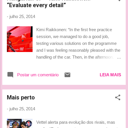
“Evaluate every detail”
Volta mais rápida: Lewis Hamilton
(Mercedes) 1º a abandonar: Kimi Räikkönen
-
julho 25, 2014
(Ferrari) Resultado oficial - GP da Alemanha
Pole: Nico Rosberg (Mercedes) P1: Nico
Kimi Raikkonen: “In the first free practice
Rosberg (Mercedes) P2: Valtteri Bottas
session, we managed to do a good job,
(Williams) P3: Lewis Hamilton (Mercedes)
testing various solutions on the programme
P4: Sebastian Vettel (Red Bull) P5: Fernando
and I was feeling reasonably pleased with the
Alonso (Ferrari) Volta mais rápida: Lewis
handling of the car. Then, in the afternoon, I
Hamilton (Mercedes) 1º a abandonar: Felipe
went out for a second run on the Medium
Massa (Williams) Fonte dos resultados:
tyres, because the behaviour of this
www.formula1.com E este é o resultado do
Postar um comentário
LEIA MAIS
compound seemed worse as the
nosso bo...
temperature went up and that affected the
handling of the car, while on the Soft I had no
Mais perto
problems. In the second part of the session I
did a race simulation with both compounds:
-
julho 25, 2014
unfortunately when I fitted the Mediums I had
a problem with the left rear and I had to pit
Vettel alerta para evolução dos rivais, mas
earlier than planned. The telemetry didn’t