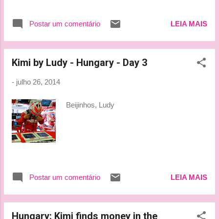
ever thought you could be." Ken Venturi É
isso que Alonso tem feito, all over, and over,
Postar um comentário
LEIA MAIS
and over again! Bjuss, Tati
Kimi by Ludy - Hungary - Day 3
-
julho 26, 2014
Beijinhos, Ludy
Postar um comentário
LEIA MAIS
Hungary: Kimi finds money in the