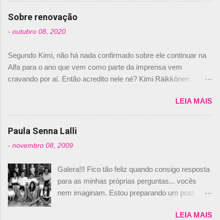
comprado 15% das ações da Campos, dando,
com isso, um lugar no time a Nelsinho Piquet,
Sobre renovação
foi esclarecida de uma vez por todas por
-
outubro 08, 2020
Daniele Audetto, diretor da escuderia. O
dirigente foi taxativo ao declarar que o brasileiro
Segundo Kimi, não há nada confirmado sobre ele continuar na
não será o companheiro de Bruno Senna em
Alfa para o ano que vem como parte da imprensa vem
2010. "Na verdade, nós recebemos uma oferta
cravando por aí. Então acredito nele né? Kimi Räikkönen
de Piquet", admitiu Audetto. “Mas depois de ter
answers latest rumours: "If you believe the news then it’s the
assinado com Bruno Senna, não podemos ter
LEIA MAIS
truth but I’ve never had an option in my contract so that’s
dois brasileiros”, explicou, dizendo ainda que
should, pretty much, tell you that it’s not true." #Kimi7 #EifelGP
não tem nada contra o filho do tricampeão
#AlfaRomeoRacing pic.twitter.com/77EDVn39Ia — Kimi
Paula Senna Lalli
Nelson Piquet. “Ele é um bom piloto, rápido e
Räikkönen #7 (@FansOfKR) October 8, 2020 Abaixo, o
experiente.” Audetto disse ainda que a suposta
-
novembro 08, 2009
Romain falando sobre o fato do Iceman estar há tantos anos na
compra de parte da Campos feita por Piquet
F1. What is it like to have Kimi as a team mate? 🙌 Over to you,
não corresponde à realidade. “O suposto 15%
Galera!!! Fico tão feliz quando consigo resposta
@RGrosjean ! #EifelGP 🇩🇪 #F1
de investimento seria menor do que aquilo que
para as minhas próprias perguntas... vocês
pic.twitter.com/GSAu1LWnwW — Formula 1 (@F1) October 8,
outros pilotos podem trazer: italianos, r...
nem imaginam. Estou preparando um post
2020 Beijinhos, Ludy
sobre Adriane Galisteu, porque percebi que
LEIA MAIS
nunca falei sobre ela, aqui no Octeto. No meio