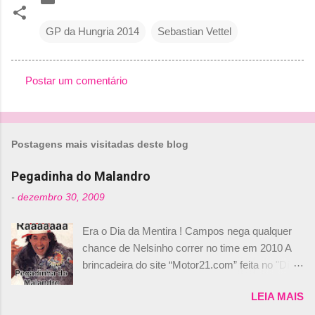
GP da Hungria 2014
Sebastian Vettel
Postar um comentário
C
o
m
Postagens mais visitadas deste blog
e
n
Pegadinha do Malandro
t
-
dezembro 30, 2009
á
Era o Dia da Mentira ! Campos nega qualquer
r
chance de Nelsinho correr no time em 2010 A
i
brincadeira do site “Motor21.com” feita no "Día
o
de los Santos Inocentes" – que equivale ao 1º
s
LEIA MAIS
de abril –, afirmando que Nelson Piquet havia