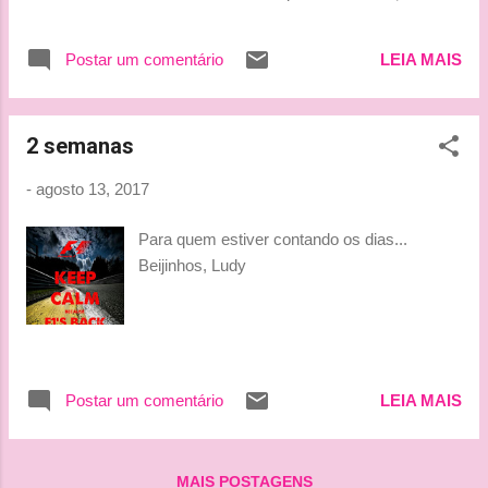
um carro de F1 ao vivo pela primeira vez, em
1989, no autódromo de Jacarepaguá. Era um
Postar um comentário
LEIA MAIS
treino livre e eu fiquei encantada. Meu pai
parou há tempos de ver corridas, aqui em
casa, quem ama corridas agora são as
2 semanas
mulheres da casa: eu, Tati e mãe. Em 2010
nós o levamos para Interlagos, não era mais
-
agosto 13, 2017
programa para ele, mas foi algo que fizemos
em família e foi muito bom. E embora ele não
Para quem estiver contando os dias...
curta mais corridas, sempre nos pergunta
Beijinhos, Ludy
sobre como estão as coisas com Kimi e
Alonso. E vocês? Qual a lembrança que
vocês têm do automobilismo e seus pais?
Feliz Dia dos Pais para todos e em especial
para nossos octetes que são papais!!!!
Postar um comentário
LEIA MAIS
Beijinhos, Ludy
MAIS POSTAGENS