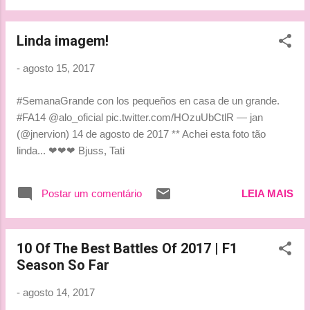
vai ser legal fazer parte de um novo capítulo
com a equipe”, disse Montoya, que com um
carro da Penske venceu a Indy 500 de 2015.
Linda imagem!
...
-
agosto 15, 2017
#SemanaGrande con los pequeños en casa de un grande.
#FA14 @alo_oficial pic.twitter.com/HOzuUbCtlR — jan
(@jnervion) 14 de agosto de 2017 ** Achei esta foto tão
linda... ❤❤❤ Bjuss, Tati
Postar um comentário
LEIA MAIS
10 Of The Best Battles Of 2017 | F1
Season So Far
-
agosto 14, 2017