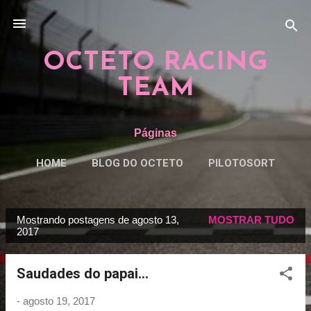
Pular para o conteúdo principal
OCTETO RACING
TEAM
Páginas
HOME
BLOG DO OCTETO
PILOTOSORT
ESPECIAISORT
MAIS…
REGRAS
Mostrando postagens de agosto 13,
MOSTRAR TUDO
P
2017
o
s
Saudades do papai...
t
a
-
agosto 19, 2017