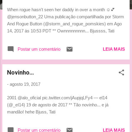
g
When rogue hasn't seen her daddy in over a month ☺️💕
e
@jensonbutton_22 Uma publicação compartilhada por Storm
n
And Rogue Button (@storm_and_rogue_pomskies) em Ago
s
14, 2017 às 10:53 PDT ** Ownnnnnnnnn... Bjussss, Tati
Postar um comentário
LEIA MAIS
Novinho...
-
agosto 19, 2017
2001 @alo_oficial pic.twitter.com/jAupjqLFy4 — el14
(@_eI14) 19 de agosto de 2017 ** Tão novinho... e já
mandão! hehe Bjuss, Tati
Postar um comentário
LEIA MAIS