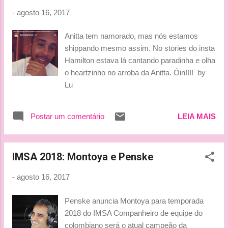
Hamilton who was leading the race. I asked him
-
agosto 16, 2017
over the radio why he was not picking up the
pace when he could have gone much faster. I
Anitta tem namorado, mas nós estamos
did not get any answer, you know how Kimi is,
shippando mesmo assim. No stories do insta
‘leave me alone’ and everything. “All of a
Hamilton estava lá cantando paradinha e olha
sudden, he started banging laps that were 1.5s
o heartzinho no arroba da Anitta. Óin!!!! by
quicker all the while keeping a 2s gap to
Lu
Hamilton. We could not grasp what was
happening. That’s only when he pitted that we
understood his strategy: he was leapfrogging
Postar um comentário
LEIA MAIS
Romain [who had started from the...
IMSA 2018: Montoya e Penske
-
agosto 16, 2017
Penske anuncia Montoya para temporada
2018 do IMSA Companheiro de equipe do
colombiano será o atual campeão da