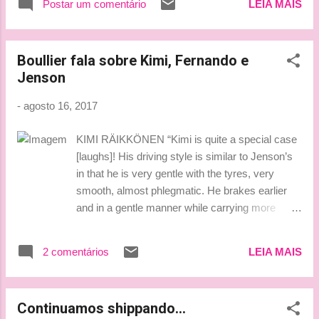
Postar um comentário
LEIA MAIS
Boullier fala sobre Kimi, Fernando e
Jenson
-
agosto 16, 2017
KIMI RÄIKKÖNEN “Kimi is quite a special case
[laughs]! His driving style is similar to Jenson’s
in that he is very gentle with the tyres, very
smooth, almost phlegmatic. He brakes earlier
and in a gentle manner while carrying more
speed through the corners, which is not what
Nordic drivers usually do. “Kimi’s greatest asset
2 comentários
LEIA MAIS
though remains his racecraft. He can read a
race as if he had a GPS in his mind. I remember
the 2012 Hungarian Grand Prix. He had started
Continuamos shippando...
P5 and was quite slow and already 9s behind