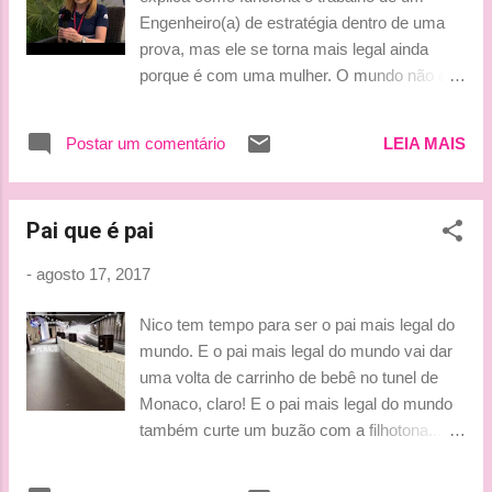
Engenheiro(a) de estratégia dentro de uma
prova, mas ele se torna mais legal ainda
porque é com uma mulher. O mundo não é
um lugar fácil para as mulheres, mas a F1
consegue ser pior ainda. Por isto é bacana
Postar um comentário
LEIA MAIS
demais assistir a este tipo de vídeo e ver as
mulheres conquistando lugares de destaque
com base em talento e competência, porque
Pai que é pai
é assim que deve ser, não baseado no seu
gênero. Beijinhos, Ludy
-
agosto 17, 2017
Nico tem tempo para ser o pai mais legal do
mundo. E o pai mais legal do mundo vai dar
uma volta de carrinho de bebê no tunel de
Monaco, claro! E o pai mais legal do mundo
também curte um buzão com a filhotona...
Isso que é vida! By Lu