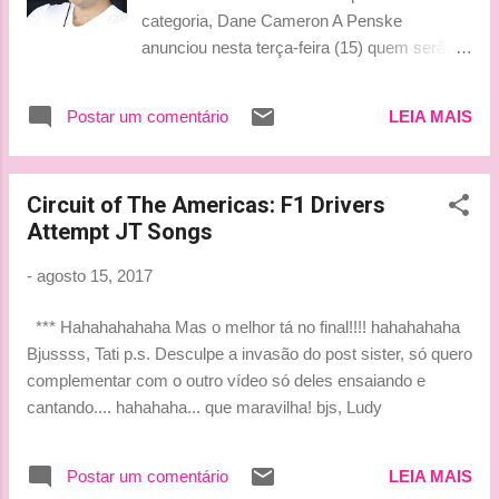
categoria, Dane Cameron A Penske
anunciou nesta terça-feira (15) quem serão
seus pilotos para a temporada 2018 do
IMSA. No comando do Acura ARX-05 DPis
Postar um comentário
LEIA MAIS
estarão Juan Pablo Montoya e o atual
campeão da categoria, Dane Cameron. “Ter
Juan e Dane se juntando ao nosso programa
Circuit of The Americas: F1 Drivers
reúne dois pilotos que têm uma experiência
Attempt JT Songs
extensa em corridas com protótipos e já
ganharam nos melhores níveis do esporte.
-
agosto 15, 2017
Isso representa um excelente começo para o
nosso programa para 2018”, disse Roger
*** Hahahahahaha Mas o melhor tá no final!!!! hahahahaha
Penske, dono da equipe. “É definitivamente
Bjussss, Tati p.s. Desculpe a invasão do post sister, só quero
um desafio e vai se muito divertido muito
complementar com o outro vídeo só deles ensaiando e
desenvolver um novo carro com a Acura.
cantando.... hahahaha... que maravilha! bjs, Ludy
Estou ansioso para iniciar o teste do ARX-05
na próxima semana. A Penske começou sua
tradição vencedora em carros esportivos e
Postar um comentário
LEIA MAIS