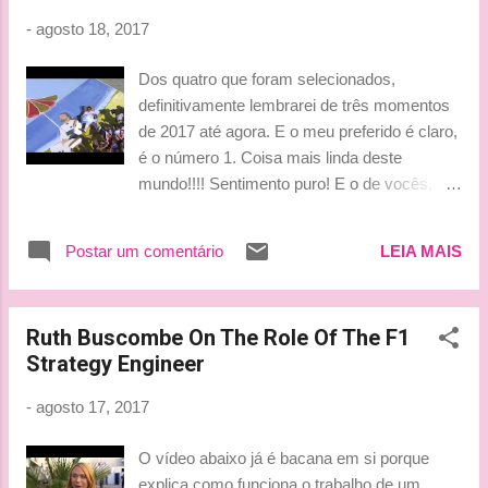
-
agosto 18, 2017
Dos quatro que foram selecionados,
definitivamente lembrarei de três momentos
de 2017 até agora. E o meu preferido é claro,
é o número 1. Coisa mais linda deste
mundo!!!! Sentimento puro! E o de vocês,
qual é o melhor momento até agora fora das
pistas? Beijinhos, Ludy
Postar um comentário
LEIA MAIS
Ruth Buscombe On The Role Of The F1
Strategy Engineer
-
agosto 17, 2017
O vídeo abaixo já é bacana em si porque
explica como funciona o trabalho de um