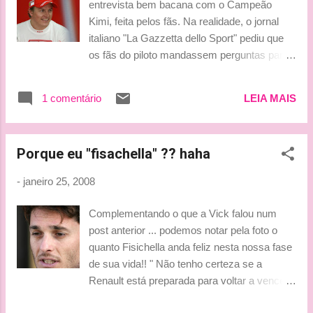
entrevista bem bacana com o Campeão
aparece !!! (para alegria da Vick...hehe) Kimi
Kimi, feita pelos fãs. Na realidade, o jornal
sobre a Ferrari :"Este será o meu último
italiano "La Gazzetta dello Sport" pediu que
time" Briatore disse que a aposentadoria está
os fãs do piloto mandassem perguntas para
próxima... *** Tati ***
que ele respondesse, e o resultado deste
entrevista segue para vocês. A fonte da
1 comentário
LEIA MAIS
entrevista em inglês foi o Kimi Räikkönen
Space . Kimi answers the fans - 25/01/2008 -
La Gazzetta dello Sport Q: Who do you fear
Porque eu "fisachella" ?? haha
more at the start of the season, Alonso or
your teammate Massa ? Raikkonen: ''They
-
janeiro 25, 2008
will both certainly be amongst the biggest
rivals. But they won't be the only ones.
Complementando o que a Vick falou num
There's Hamilton and Kovalainen. On track I
post anterior ... podemos notar pela foto o
comply with a simple rule: I'm not afraid of
quanto Fisichella anda feliz nesta nossa fase
anyone but I respect everyone. Obviously
de sua vida!! " Não tenho certeza se a
with maximum fair play and correctness. I
Renault está preparada para voltar a vencer.
think that also in 2008 Ferrari and McLaren
Ainda estou um pouco pessimista sobre
will fight for the title but we'll have to see what