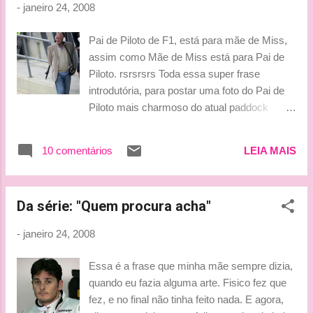
-
janeiro 24, 2008
1:11;206 +0.017 89 (vamos ver qual será a
desculpa que dará para o Lewis hoje) 3. F.
Pai de Piloto de F1, está para mãe de Miss,
Massa Ferrari F2008 1:11.831 +0.642 96 (no
assim como Mãe de Miss está para Pai de
words) 4. K. Nakajima Williams FW30
Piloto. rsrsrsrs Toda essa super frase
1:11.971 +0.782 116 ( quantos strikes de
introdutória, para postar uma foto do Pai de
mecânicos ele fará essa ano?) 5. L. Hamilton
Piloto mais charmoso do atual paddock
McLaren MP4-23 1:11.994 +0.805 84 (ahhh,
(sorry meninas, eu deixo vocês se
vc por aqui?!) 6. R. Kubica BMW Sauber
defenderem, postando fotos dos outros pais,
F1.08 1:12.095 +0.906 86 (aiaiaia, kd o
10 comentários
LEIA MAIS
mas não há concorrência). John Button, é o
Heidfeld?!) 7. J. Trulli Toyota TF108 1:12.109
maior companheiro de Jenson, e hoje estava
+0.920 96 (really?! bom demais pra ser
lá, bem de pertinho, cuidando da cria, dentro
verdade) 8. S. Vettel ...
Da série: "Quem procura acha"
daquele indefectível carro branco, que está
me causando pesadelos no momento. Então,
-
janeiro 24, 2008
minha menção honrosa ao "Daddy" do dia.
(quando for ao ar o Dossiê JB, falarei mais
Essa é a frase que minha mãe sempre dizia,
sobre a importância do pai dele em sua vida
quando eu fazia alguma arte. Fisico fez que
e carreira). By Vick
fez, e no final não tinha feito nada. E agora,