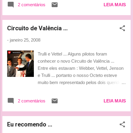
isso". Ai Fisi ... "vire essa boca para lá" ... O
Renault and BMW Sauber can do, they're
2 comentários
LEIA MAIS
pessoal da Renault também deseja o melhor
definately improving and are to be expected
para você na FI! rsrs... Agora falando sério ...
(at the front). You...
Eu tenho pena dele ... lembro de ter torcido
Circuito de Valência ...
muito para ele naquela corrida do Japão em
2005 ... Mas depois de algumas atitudes ...
-
janeiro 25, 2008
fiquei, ou melhor, nós do blog, ficamos
decepcionadas com ele! Mesmo assim
Trulli e Vettel ... Alguns pilotos foram
desejo um bom 2008 para o Fisico! *** Tati
conhecer o novo Circuito de Valência ...
***
Entre eles estavam : Webber, Vettel, Jenson
e Trulli ... portanto o nosso Octeto esteve
muito bem representado pelos dois queridos
(como diria a Vivian...hahahahaah) Tem um
videozinho com os pilotos e outro mostrando
2 comentários
LEIA MAIS
o traçado! Aproveitem!!! (OBS : Vick... vc vai
gostar do 1º! hehe) *** Tati***
Eu recomendo ...