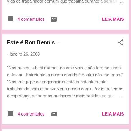
vida de trabalhador comum que trabalha durante a semana"
... hehehehe... Vamos aguardar e ver no que dá ... Será que
Mclaren e Ferrari continuarão dominando?? Será que a
4 comentários
LEIA MAIS
Renault conseguirá mostrar sua força? E a Honda ... vai
evoluir?? A Williams continuará no mesmo ritmo?? Bjinhosss
*** Tati ***
Este é Ron Dennis ...
-
janeiro 26, 2008
"Nós nunca subestimamos nosso rivais e não faremos isso
este ano. Entretanto, a nossa corrida é contra nós mesmos."
"Nossa equipe de engenheiros está constantemente
trabalhando para desenvolver o nosso carro. Por isso, temos
a esperança de sermos melhores e mais rápidos do que
nossos adversários." "Como eu disse, nossa corrida é contra
nós mesmo. Respeitamos todos os nossos rivais, mas não
4 comentários
LEIA MAIS
gastamos muito tempo se preocupando com eles." (fonte:
Grande Prêmio) Continue pensando assim mesmo Sr. Ron
Dennis ... Porque ano passado o Sr. ficou tão preocupado