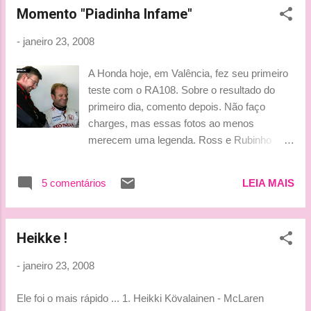
dia do Nelsinho ser este cara responsável
Momento "Piadinha Infame"
Guimarães. Gosto dessas entrevistas,
para dese...
porque são novas chances de saber mais
-
janeiro 23, 2008
sobre o automobilismo brasileiro, tão mal
divulgado em nosso país. Aqui, só tem valor
A Honda hoje, em Valência, fez seu primeiro
quem está na F1 ou corre no campeonato
teste com o RA108. Sobre o resultado do
patrocinado por uma certa emissora. Então,
primeiro dia, comento depois. Não faço
recomendo a entrevista. Leiam e conheçam
charges, mas essas fotos ao menos
mais sobre a brasileira, que irá disputar a
merecem uma legenda. Ross e Rubinho
temporada 2008 da Indy Pro Series, pela
antes do primeiro teste: Ross e Rubinho
Equipe Sam Schmidt, que é a principal
após o primeiro teste: Vick
categoria de acesso à IRL. Como sempre,
5 comentários
LEIA MAIS
vou destacar algumas frases e passagens
da entrevista. Sobre a escolha Indy Pro
Series " ...a categoria fort...
Heikke !
-
janeiro 23, 2008
Ele foi o mais rápido ... 1. Heikki Kövalainen - McLaren