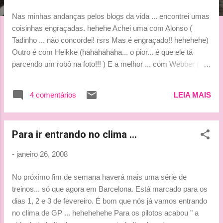
g
Nas minhas andanças pelos blogs da vida ... encontrei umas
e
coisinhas engraçadas. hehehe Achei uma com Alonso (
n
Tadinho ... não concordei! rsrs Mas é engraçado!! hehehehe)
s
Outro é com Heikke (hahahahaha... o pior... é que ele tá
parcendo um robô na foto!!! ) E a melhor ... com Webber (
hahahahahahahahaha... parece muitoooooo!!!!) A minha fonte
foi o blog Fun F1 . Bjinhosss *** Tati ***
4 comentários
LEIA MAIS
Para ir entrando no clima ...
-
janeiro 26, 2008
No próximo fim de semana haverá mais uma série de
treinos... só que agora em Barcelona. Está marcado para os
dias 1, 2 e 3 de fevereiro. É bom que nós já vamos entrando
no clima de GP ... hehehehehe Para os pilotos acabou " a