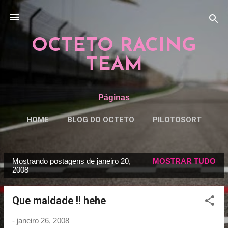
Pular para o conteúdo principal
OCTETO RACING
TEAM
Páginas
HOME
BLOG DO OCTETO
PILOTOSORT
ESPECIAISORT
MAIS…
REGRAS
Mostrando postagens de janeiro 20,
MOSTRAR TUDO
P
2008
o
s
Que maldade !! hehe
t
a
-
janeiro 26, 2008