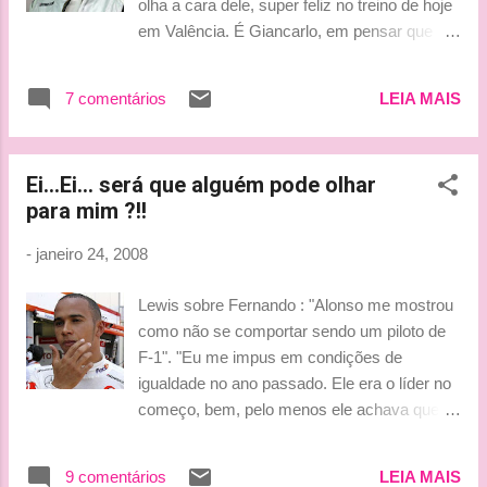
olha a cara dele, super feliz no treino de hoje
em Valência. É Giancarlo, em pensar que
você já fez parte do Octeto Racing Team, só
que você procurou e achou, conseguiu
7 comentários
LEIA MAIS
provocar a nossa fúria e decepção,
principalmente como piloto e "just a little"
como pessoa. Sucesso na F India! By Vick
Ei...Ei... será que alguém pode olhar
para mim ?!!
-
janeiro 24, 2008
Lewis sobre Fernando : "Alonso me mostrou
como não se comportar sendo um piloto de
F-1". "Eu me impus em condições de
igualdade no ano passado. Ele era o líder no
começo, bem, pelo menos ele achava que
era, mas depois tudo mudou. Eu não acho
que deve haver um líder , devemos ser uma
9 comentários
LEIA MAIS