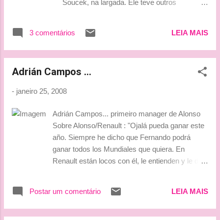
Soucek, na largada. Ele teve outros
problemas durante a corrida, mas no final
conseguiu recuperar a 2ª posição. "Foi uma
3 comentários
LEIA MAIS
prova meio confusa no princípio. As luzes
acenderam e apagaram rapidamente, e a
maioria acabou saindo no reflexo. Minha
Adrián Campos ...
largada não foi boa e o Soucek soube
aproveitar a chance." ( fonte: Amigos da
-
janeiro 25, 2008
Velocidade) Fotos: Sutton images Bjinhosss
***Tati ***
Adrián Campos... primeiro manager de Alonso
Sobre Alonso/Renault : "Ojalá pueda ganar este
año. Siempre he dicho que Fernando podrá
ganar todos los Mundiales que quiera. En
Renault están locos con él, le entienden y le dan
lo que necesita. Creo que lo va a volver a hacer,
si no es este año será el otro, pero seguro que
Postar um comentário
LEIA MAIS
lo consigue y va a luchar siempre por el título" (
estou contigo e não abro!!! hehehehehe) Sobre
Alonso/McLaren: " A Fernando nunca le debió