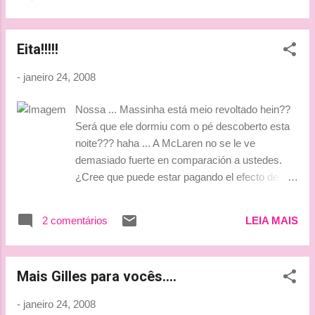
equipe" Dias atrás ele disse o seguinte : " Eu
quase já posso ser visto como o líder da
equipe e espero poder cumprir esta função ".
Eita!!!!!
Engraçado não? O Hamilton tem uma
arrogânica pouco vista por aí ...
-
janeiro 24, 2008
impressionante !! Tadinha da criança ... Tá
sumidinho (rsrs)!!! Nem tudo papai e titio Ron
Nossa ... Massinha está meio revoltado hein??
podem controlar... nem sempre ele será o
Será que ele dormiu com o pé descoberto esta
centro das atenções!!!! Esta foi apenas uma
noite??? haha ... A McLaren no se le ve
tentativa de aparecer!!!!Entendo ... rsrs Mas
demasiado fuerte en comparación a ustedes.
tenho boas dicas para ele : Pendurar um
¿Cree que puede estar pagando el efecto de la
melancia na cabeça e desfilar pela rua,
marcha de Fernando Alonso? No puedo
aparecer com alguma modelo ou cantora
responder a eso, no es mi problema y no tengo
famosa e chamar os paparazzi ou sair
2 comentários
LEIA MAIS
ni idea. Nunca he trabajado con Alonso, ni con
dirigindo em alta velocidade por aí!!!! Estes
De la Rosa Y no sé quién es bueno o no a la
são bons exemplos para chamar atenção!!
hora de poner a punto el monoplaza. ¿Qué le
AH!!Ele ainda falou ...
Mais Gilles para vocês....
parece el rendimiento del piloto español con el
nuevo Renault? Pregúnteselo a él. (fonte :
-
janeiro 24, 2008
AS.com) Massinha ... Massinha !!!! E ele