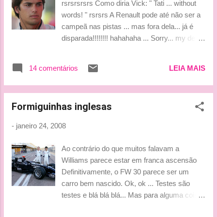
rsrsrsrsrs Como diria Vick: " Tati ... without
tarde eu volto!!!!!!! Bjinhossss ***Tati***
words! " rsrsrs A Renault pode até não ser a
campeã nas pistas ... mas fora dela... já é
disparada!!!!!!!! hahahaha ... Sorry... my dear
friends!!!!!! OBS : Meninos me perdoem por
este momento ... digamos... mais feminino!!!
14 comentários
LEIA MAIS
hehe Bjinhossss a todos!!!!! *** Tati *** Fonte
das fotos do Alonso :
http://www.asturianos.net/
Formiguinhas inglesas
-
janeiro 24, 2008
Ao contrário do que muitos falavam a
Williams parece estar em franca ascensão
Definitivamente, o FW 30 parece ser um
carro bem nascido. Ok, ok ... Testes são
testes e blá blá blá... Mas para alguma coisa
esse testes têm de servir, não é mesmo?