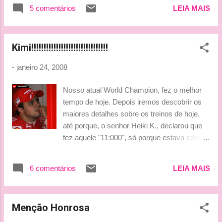
Então, nessas duas semanas, tanto o FW29
5 comentários
LEIA MAIS
adaptado e o FW30, especialmente quando
pilotados por Nico Rosberg, andaram entre
as primeiras posições. Ontem, ao Autosport,
Kimi!!!!!!!!!!!!!!!!!!!!!!!!!!!!!!!
Nico se disse feliz com os resultados, mas
como sempre, não fez declarações
-
janeiro 24, 2008
exageradas . "A primeira sensação foi
positiva. Logo senti que o carro evoluiu
Nosso atual World Champion, fez o melhor
bastante, e sempre é bom sair dos boxes.
tempo de hoje. Depois iremos descobrir os
Mas não quero falar 'nossa, é inacreditável',
maiores detalhes sobre os treinos de hoje,
porque ainda é muito cedo e precisamos
até porque, o senhor Heiki K., declarou que
esperar um pouco. Não é sem pre fácil guiar
fez aquele "11:000", só porque estava com o
este carro, e temos que resolver algumas
tanque vazio. Que bonitinho, tem que ficar
coisas que encontramos durante os ensaios.
explicando porque ficou na frente do
Mas estou feliz. A simulação foi boa e, ao
6 comentários
LEIA MAIS
Hamilton. Como sou uma Manager
menos, promissora" , ponderou. Hoje,
orgulhosa de nossos pilotos, vou postar os
somente Nico Hüllkenberg e Kazuki
tempos do dia, e fotos deles hoje. 1. K.
Nakajima treinaram. O japonês fechou o d...
Menção Honrosa
Räikkönen Ferrari F2008 1:11.189 88 voltas
(great!!!) 2. H. Kovalainen McLaren MP4-23