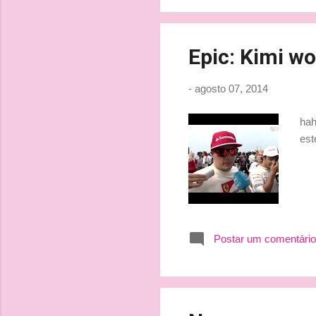
mas
Epic: Kimi w
-
agosto 07, 2014
hah
est
Postar um comentário