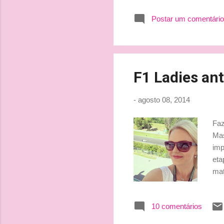
Postar um comentário
F1 Ladies ant
-
agosto 08, 2014
Faz
Mas
imp
eta
mat
del
ver
10 comentários
que
par