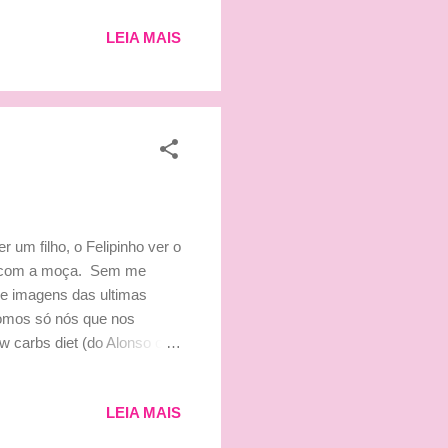
LEIA MAIS
um filho, o Felipinho ver o
sar com a moça. Sem me
de imagens das ultimas
somos só nós que nos
 carbs diet (do Alonso ou
ninhas vão quebrar! É
anduíche de mortadela com
LEIA MAIS
rbie e Ken Paddock saíram
essoa é nadadora olímpica