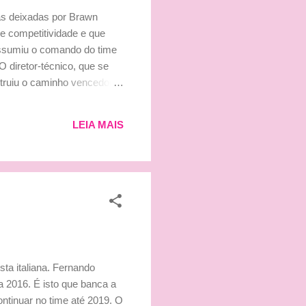
as deixadas por Brawn
e competitividade e que
 assumiu o comando do time
 diretor-técnico, que se
truiu o caminho vencedor
últimos dois ou três anos e
 desse processo todo. Eu
LEIA MAIS
a revista 'Autosport'. "Não
sta italiana. Fernando
a 2016. É isto que banca a
ontinuar no time até 2019. O