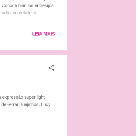
 Conoce bien los entresijos
cado con detalle al
 sobre la crisis del que fuera
opinión. Pero han cometido
LEIA MAIS
do las decisiones más
ncreto: “En 2008, el
galería del viento. ...
 a expressão super light
ideFerrari Beijinhos, Ludy