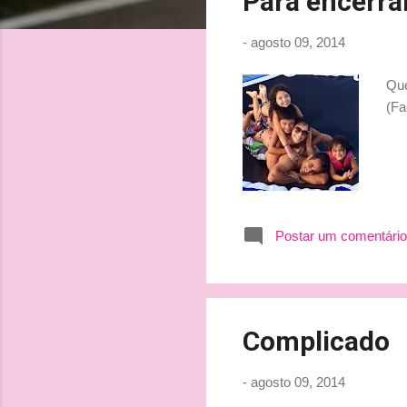
Para encerrar 
t
a
-
agosto 09, 2014
g
e
Que
n
(Fa
s
Postar um comentário
Complicado
-
agosto 09, 2014