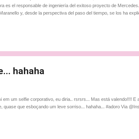
ra es el responsable de ingeniería del exitoso proyecto de Mercedes.
Maranello y, desde la perspectiva del paso del tiempo, se los ha expli
stigioso periodista italiano Teo Turrini. Costa tiene su opinión formada
equipo durante tantos años: “Mi verdad no es absoluta, es sólo una 
ores estratégicos, de visión, gravísimos. Y obviamente no han toma
rtunas en cuanto a las personas”. Ilustra su teoría con un ejemplo co
artamento de carreras presentamos la solicitud de construir una nueva 
me... hahaha
i em um selfie corporativo, eu diria.. rsrsrs... Mas está valendo!!!! E
e, quase que esboçando um leve sorriso... hahaha... #adoro Via @Ins