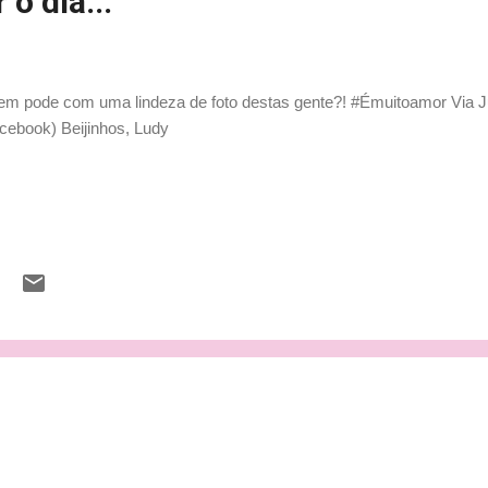
o dia...
m pode com uma lindeza de foto destas gente?! #Émuitoamor Via 
cebook) Beijinhos, Ludy