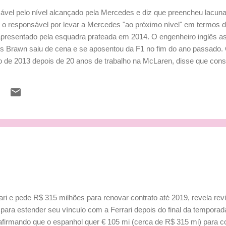
ável pelo nível alcançado pela Mercedes e diz que preencheu lacun
 o responsável por levar a Mercedes "ao próximo nível" em termos d
o apresentado pela esquadra prateada em 2014. O engenheiro inglês
ss Brawn saiu de cena e se aposentou da F1 no fim do ano passado. O
 de 2013 depois de 20 anos de trabalho na McLaren, disse que cons
a deixada por Brawn. Mas que foi além. "A equipe cresceu muito nos 
e conquistar poles regularmente. O crédito é de Ross. Ele fez parte
rouxe o time para o próximo nível", explicou em declaração ao site d
ri e pede R$ 315 milhões para renovar contrato até 2019, revela revi
s para estender seu vínculo com a Ferrari depois do final da temporad
t’, afirmando que o espanhol quer € 105 mi (cerca de R$ 315 mi) para c