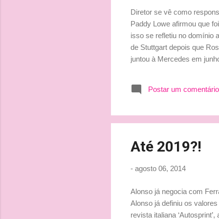
Diretor se vê como respons
Paddy Lowe afirmou que foi
isso se refletiu no domíni
de Stuttgart depois que Ro
juntou à Mercedes em junho
com base na sólida estrutur
começou a vencer corridas 
Postar um comentário
acho que apenas cheguei e t
é algo relacionado tan...
Até 2019?!
-
agosto 06, 2014
Alonso já negocia com Ferra
Alonso já definiu os valore
revista italiana ‘Autosprin