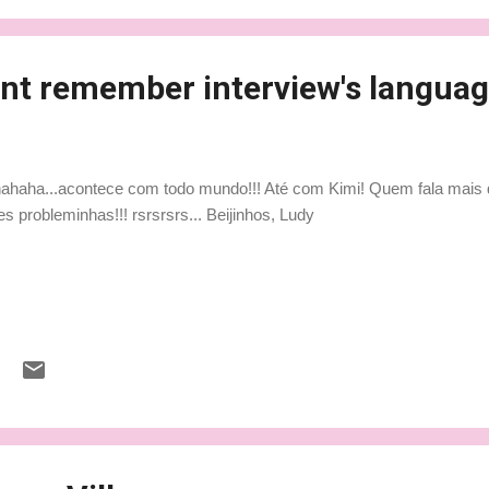
 tem bracinho de bisnaguinha lá lá lá Assim que eu gosto! gente no
ont remember interview's langua
ahaha...acontece com todo mundo!!! Até com Kimi! Quem fala mais d
es probleminhas!!! rsrsrsrs... Beijinhos, Ludy