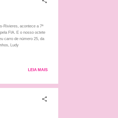
s-Rivieres, acontece a 7ª
pela FIA. E o nosso octete
eu carro de número 25, da
inhos, Ludy
LEIA MAIS