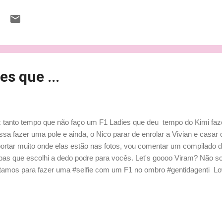
es que ...
 tanto tempo que não faço um F1 Ladies que deu tempo do Kimi fazer 
sa fazer uma pole e ainda, o Nico parar de enrolar a Vivian e ca
ortar muito onde elas estão nas fotos, vou comentar um compilado 
pas que escolhi a dedo podre para vocês. Let's goooo Viram? Não 
amos para fazer uma #selfie com um F1 no ombro #gentidagenti Low
a?) - Não adianta! Vejo essa menina e sinto aflição! Juro que as per
dade! Não faz essa cara, não! Para de mimimi e vai lá comer um s
ijo dambo, aquele bem gordo e amarelo. Na verdade, come dois. Ba
a jantar na Ferrari Pink da Barbie. Chora no Glamour e Elegância P