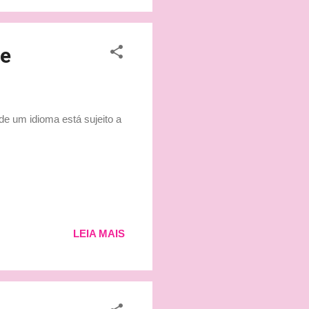
rmal! Quem nunca? Diva...
ge
e um idioma está sujeito a
LEIA MAIS