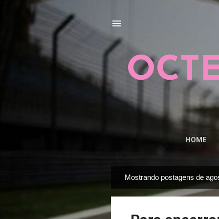
OCTE
HOME
Mostrando postagens de agos
P
o
s