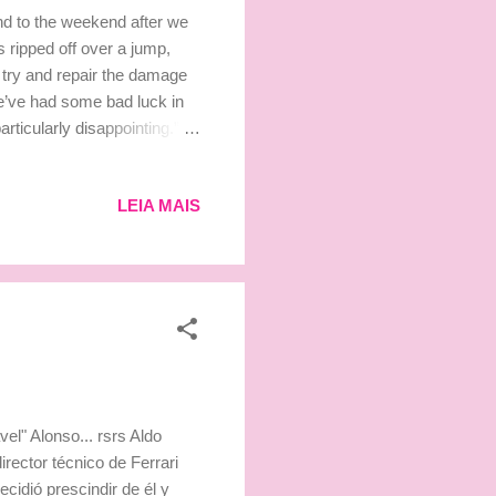
end to the weekend after we
s ripped off over a jump,
try and repair the damage
we’ve had some bad luck in
rticularly disappointing.”
e. Sempre acontece algo que
 a tampa do tanque de
LEIA MAIS
ia do evento que foi o
pelo querido Petter Solberg.
vel" Alonso... rsrs Aldo
rector técnico de Ferrari
cidió prescindir de él y