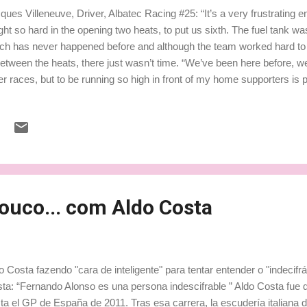
ques Villeneuve, Driver, Albatec Racing #25: “It’s a very frustrating 
ght so hard in the opening two heats, to put us sixth. The fuel tank wa
ch has never happened before and although the team worked hard to 
between the heats, there just wasn’t time. “We’ve been here before, 
er races, but to be running so high in front of my home supporters is pa
te: emailmarketing.createsend.co.uk É, Jacques não tem tido sort
ba por atrapalhar o seu desenvolvimento, desta vez problemas com
bustível. Uma pena, afinal, era no Canadá e ele ficou de fora. A vitór
meiro realizado fora da Europa no Mundial de RallyCross foi vencido 
jinhos, Ludy
pouco... com Aldo Costa
o Costa fazendo "cara de inteligente" para tentar entender o "indecifrá
ta: “Fernando Alonso es una persona indescifrable ” Aldo Costa fue di
ta el GP de España de 2011. Tras esa carrera, la escudería italiana de