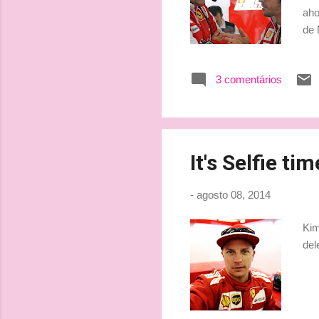
aho
de 
pre
su 
3 comentários
err
opo
dep
It's Selfie ti
-
agosto 08, 2014
Kim
del