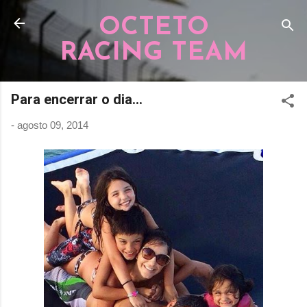
Pular para o conteúdo principal
OCTETO
RACING TEAM
Para encerrar o dia...
-
agosto 09, 2014