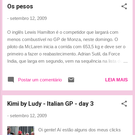
Os pesos
Grande Prêmio E se chover? Ainda acho que se isto
acontecer, menino Vettel terá chances! Vamos ver! O
-
setembro 12, 2009
campeonato vai ser de matar do coração até o final do ano!!!
Beijinhos, Ice-Ludy
O inglês Lewis Hamilton é o competidor que largará com
menos combustível no GP de Monza, neste domingo. O
piloto da McLaren inicia a corrida com 653,5 kg e deve ser o
primeiro a fazer o reabastecimento. Adrian Sutil, da Force
India, que larga em segundo, vem na sequência na lista de
pesos, com 655 kg. Kimi Raikkonen, da Ferrari, completa a
ordem do grid como o terceiro mais leve, com 662 kg. Entre
Postar um comentário
LEIA MAIS
os dez primeiro colocados, Rubens Barrichello, da Brawn, é
o mais pesado, com 688,5 kg. O brasileiro, inclusive, levará
mais combustível que seu companheiro de equipe Jenson
Kimi by Ludy - Italian GP - day 3
Button, com 687 kg. Timo Glock, da Toyota, que larga na 16ª
colocação, é o mais pesado do grid, com 709,8 kg. Pesos 1º
-
setembro 12, 2009
Lewis Hamilton (McLaren), 653,5 kg 2º Adrian Sutil (Force
India), 655 3º Kimi Raikkonen (Ferrari), 662 8º Fernando
Oi gente! Aí estão alguns dos meus clicks
Alonso (Renault), 677,5 7º Vitantonio Liuzzi (Force India),