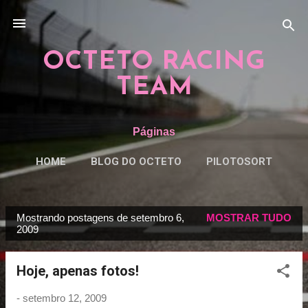
Pular para o conteúdo principal
OCTETO RACING
TEAM
Páginas
HOME
BLOG DO OCTETO
PILOTOSORT
ESPECIAISORT
MAIS…
REGRAS
Mostrando postagens de setembro 6,
MOSTRAR TUDO
P
2009
o
s
Hoje, apenas fotos!
t
a
-
setembro 12, 2009