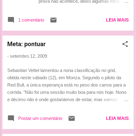
prova não acontece, deixo algumas fotos de
então estamos muito felizes que
nosso octete italiano em Monza. Non Mollare
conseguimos". - Fernando Alonso Bjinhos,
Mai Trullizinho!!!! Beijinhos, Ice-Ludy
Tati
1 comentário
LEIA MAIS
Meta: pontuar
-
setembro 12, 2009
Sebastian Vettel lamentou a nona classificação no grid,
obtida neste sábado (12), em Monza. Segundo o piloto da
Red Bull, a única esperança está no peso dos carros para a
corrida. "Não foi uma sessão muito boa para nós hoje. Nono
e décimo não é onde gostariámos de estar, mas vamos
esperar para ver os pesos dos carros. Será uma corrida
longa amanhã, tudo pode acontecer e nossa meta é marcar
Postar um comentário
LEIA MAIS
pontos", falou. Vettel ocupa o terceiro lugar na temporada,
com 53 pontos. O vice-líder, Rubens Barrichello, tem 56,
enquanto Jenson Button ainda domina com 72. Fonte: