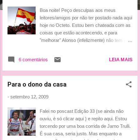
g
Boa noite! Peço desculpas aos meus
e
leitores/amigos por não ter postado nada aqui
n
hoje no Octeto. Estou bem chateada com as
s
coisas que estão acontecendo, e para
"melhorar" Alonso (infelizmente) não tem um
carro para disputar de verdade! Uma pena!
Mas não vou usar este espaço tão legal para
6 comentários
LEIA MAIS
ficar lamentando... hehe Como não estou
muito inspirada hoje, e nem sei quando a
inspiração voltará, vou deixar apenas umas
Para o dono da casa
fotinhas para vocês. Afinal, o carinha das
fotos é único motivo que ma faz seguir a F1,
-
setembro 12, 2009
ainda mais depois dos últimos
acontecimentos (lamentáveis)... Bjinhos e
Falei no poscast Edição 33 (se ainda não
até a próxima! "Espero conseguir fazer uma
ouviu, é só clicar aqui ) e repito aqui. Estou
boa largada e ganhar algumas posições
torcendo por uma boa corrida de Jarno Trulli.
usando o kers. Estávamos temerosos se
É sua casa, seria justo. Mas enquanto a
conseguiríamos chegar ao Q3 nesta manhã,