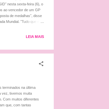
ID" nesta sexta-feira (6), o
os ao vencedor de um GP
roposta de medalhas", disse
ada Mundial. "Tudo que eu
 campeão", completou. Caso o
ugar de Lewis Hamilton.
LEIA MAIS
a história ridícula de
es terminados na última
a vez, tivemos muita
o. Com muitos diferentes
ram que, com tantas