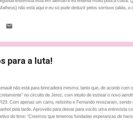
 segunda entrevista está em alemão e eu entendi muito pouca coisa. 
atheus) não está aqui e eu só pude deduzir pelos sorrisos (aliás, o
ão perguntas bem leves. Inclusive, sobre uma banda emo da qual a 
mana. Sim, sim, ela está entrando na adolescência e acha o máximo
do. Kids... tsc tsc tsc... hehehehe by Lu
 para a luta!
enault não está para brincadeira mesmo, tanto que, de acordo com
cretamente" no circuito de Jerez, com intuito de estrear o novo aerof
R29. Com apenas um carro, nelsinho e Fernando revezaram, sendo o 
anhol pela tarde. Aproveito para deixar para vocês uma entrevista com
etivo do time: "Creemos que tenemos fundadas esperanzas de hace
har por los podios y las victorias, y eso lleva a tener esperanzas de p
peonatos. Siempre hemos dicho que ese debe ser nuestro objetivo.