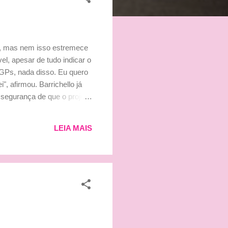
s, mas nem isso estremece
el, apesar de tudo indicar o
 GPs, nada disso. Eu quero
, afirmou. Barrichello já
 segurança de que o projeto
a minha carreira, muitos
e competitivo.
LEIA MAIS
isa que me deixa muito