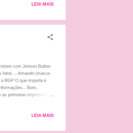
LEIA MAIS
 es pronto y no sabremos
lia), cuando todos (los
ivos" Semana em Jerez: "Ha
erstone com Jenson Button
s fotos ... Amarelo (marca-
m a BGP O que importa é
informações... Bom,
m as primeiras impressões
ários. Mas Ross Brawn falou
enfrentou e agora
LEIA MAIS
uns problemas de
bom carro e esperamos que
al do desenho do nosso