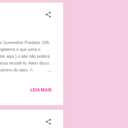
 o Sunseeker Predator 108,
glaterra e que seria o
nk aqui ) o iate não poderá
ossa recebê-lo. Além disso
úmero de iates. A
 decorado de acordo com a
omprou um outro Predator,
LEIA MAIS
r Predator também agrada a
o. Confiram abaixo algumas
em! Faz bem ele, tem