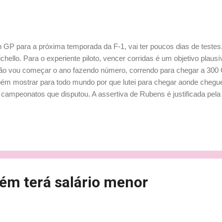
 GP para a próxima temporada da F-1, vai ter poucos dias de teste
ello. Para o experiente piloto, vencer corridas é um objetivo plausív
Não vou começar o ano fazendo número, correndo para chegar a 300
ém mostrar para todo mundo por que lutei para chegar aonde cheguei"
ampeonatos que disputou. A assertiva de Rubens é justificada pela
rcedes irá aperfeiçoar seu rendimento. "Já passei por muita coisa n
s me motiva agora é que eu acredito que vamos ter um carro bastant
ceu muito bem, temos o mesmo motor que a McLaren, que é uma co
ntemente do ano passado...
m terá salário menor