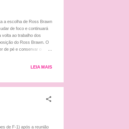
ita a escolha de Ross Brawn
udar de foco e continuará
 volta ao trabalho dos
a posição do Ross Brawn. O
er de pé e conservar o
mia mundial, me conforta
 desafio que o novo time
LEIA MAIS
ém, que teria condições de
es de F-1) após a reunião