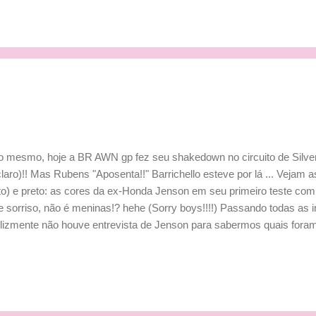
a que no sea ganar" Dúvidas até Austrália: "De todas maneras, aún
ctamente en dónde estamos hasta que lleguemos a Melbourne (Austra
ipos) estemos en las mismas condiciones y con los coches definit
o una semana pro...
o mesmo, hoje a BR AWN gp fez seu shakedown no circuito de Silv
claro)!! Mas Rubens "Aposenta!!" Barrichello esteve por lá ... Vejam a
to) e preto: as cores da ex-Honda Jenson em seu primeiro teste co
e sorriso, não é meninas!? hehe (Sorry boys!!!!) Passando todas as 
elizmente não houve entrevista de Jenson para sabermos quais fora
carro, que não mostrou nada muito diferente em relação aos advers
Estar em posição para Melbourne foi o maior obstáculo que a equipe 
eremos alcançar essa meta. Inicialmente, talvez passemos por alg
fiabilidade, resultado da falta de testes, mas sentimos termos um 
so desempenho seja respeitável. Confiamos no princípio fundament