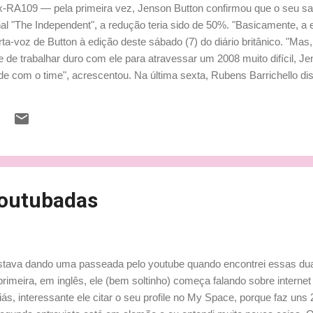
RA109 — pela primeira vez, Jenson Button confirmou que o seu sal
rnal "The Independent", a redução teria sido de 50%. "Basicamente, a
rta-voz de Button à edição deste sábado (7) do diário britânico. "Mas,
de trabalhar duro com ele para atravessar um 2008 muito difícil, J
e com o time", acrescentou. Na última sexta, Rubens Barrichello di
também teve de aceitar uma redução drástica em seus vencimentos 
irmou que a Brawn não era a única opção do inglês. "Tinhamos altern
 tudo. Não havia forma de ele fazer qualquer coisa que não pilotar a
youtubadas
estava dando uma passeada pelo youtube quando encontrei essas du
rimeira, em inglês, ele (bem soltinho) começa falando sobre internet
iás, interessante ele citar o seu profile no My Space, porque faz uns 