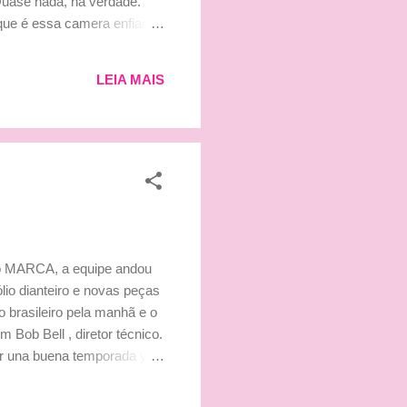
Quase nada, na verdade.
 que é essa camera enfiada
Luiza (minha irmãzinha de
 da rebeldia usar um
LEIA MAIS
 o MARCA, a equipe andou
ólio dianteiro e novas peças
brasileiro pela manhã e o
 Bob Bell , diretor técnico.
r una buena temporada y
oder luchar por los
 No estamos aquí para otra