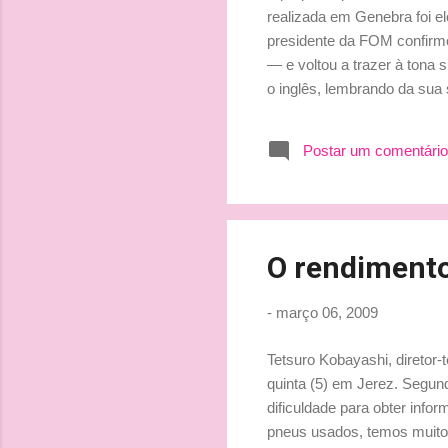
realizada em Genebra foi el
presidente da FOM confirm
— e voltou a trazer à tona s
o inglês, lembrando da sua
quero é que o piloto que te
sistema de medalhas tivesse
Postar um comentário
Fonte: Grande Prêmio Que b
medalhas, n...
O rendiment
-
março 06, 2009
Tetsuro Kobayashi, diretor-
quinta (5) em Jerez. Segund
dificuldade para obter inf
pneus usados, temos muito