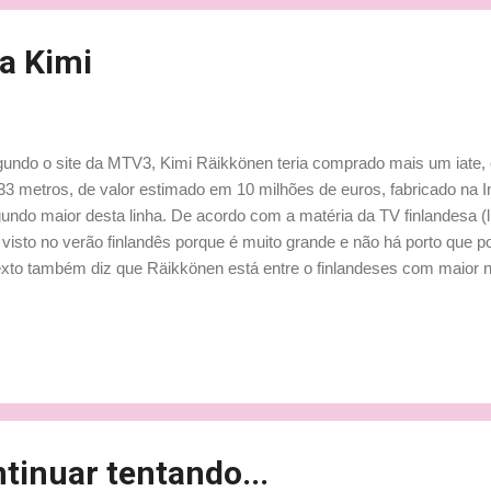
ro e estamos ansiosos pela oportunidade de desenvolvê-lo ma...
ra Kimi
undo o site da MTV3, Kimi Räikkönen teria comprado mais um iate,
33 metros, de valor estimado em 10 milhões de euros, fabricado na In
undo maior desta linha. De acordo com a matéria da TV finlandesa (li
 visto no verão finlandês porque é muito grande e não há porto que p
exto também diz que Räikkönen está entre o finlandeses com maior n
oração que tem quatro cabines e no deck uma piscina-jacuzzi será
ferências do casal, declara a reportagem. No verão passado Kimi c
 do modelo 72, no valor de 3,2 milhões de euros. A linha Sunseeke
hael Schumacher e Lewis Hamilton que possuem iates deste model
os do modelo parecido com o que Kimi adquiriu. Luxo pouco é bobag
heiro, tem que gastar! E com o que se gosta! Fonte: MTV3 e Fó...
tinuar tentando...