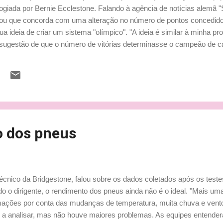
ogiada por Bernie Ecclestone. Falando à agência de notícias alemã "S
ou que concorda com uma alteração no número de pontos concedid
ua ideia de criar um sistema "olímpico". "A ideia é similar à minha p
 sugestão de que o número de vitórias determinasse o campeão de c
nha mais vitórias, e não o que tenha mais segundos lugares, seja o
 sido adotado em 2008, Felipe Massa levaria o título para casa no l
om que ele concorda com o novo sistema de pontuação, porque aquel
o dos pneus
técnico da Bridgestone, falou sobre os dados coletados após os test
o o dirigente, o rendimento dos pneus ainda não é o ideal. "Mais um
ormações por conta das mudanças de temperatura, muita chuva e vent
 a analisar, mas não houve maiores problemas. As equipes entende