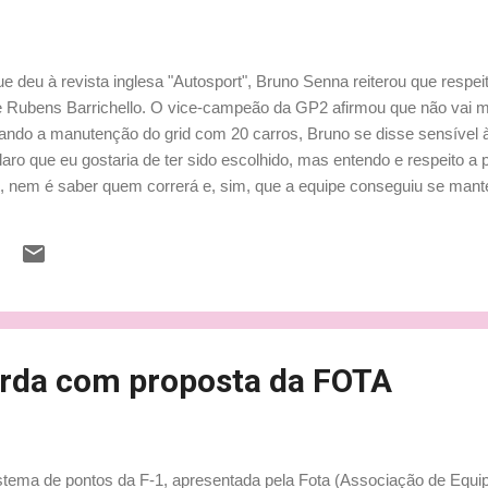
e deu à revista inglesa "Autosport", Bruno Senna reiterou que respe
de Rubens Barrichello. O vice-campeão da GP2 afirmou que não vai m
tando a manutenção do grid com 20 carros, Bruno se disse sensível à
laro que eu gostaria de ter sido escolhido, mas entendo e respeito 
o, nem é saber quem correrá e, sim, que a equipe conseguiu se mant
ionários. Em um momento tão grave como o atravessado pela econo
 da fábrica em Brackley continuará trabalhando", falou. Por conta do
r "natural" a permanência da dupla da Honda em 2008. Sustentou, por
rda com proposta da FOTA
stema de pontos da F-1, apresentada pela Fota (Associação de Equip