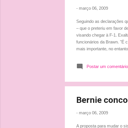
-
março 06, 2009
Seguindo as declarações qu
– que o preteriu em favor 
visando chegar à F-1. Exal
funcionários da Brawn. "É c
mais importante, no entant
emprego de quase 700 func
saber que toda aquela gente
Postar um comentário
enfrentará, Bruno disse se
encarar uma tarefa tão dif...
Bernie conco
-
março 06, 2009
A proposta para mudar o si