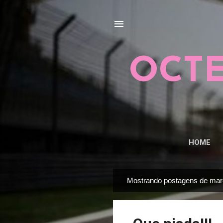
OCTE
HOME
Mostrando postagens de mar
P
o
s