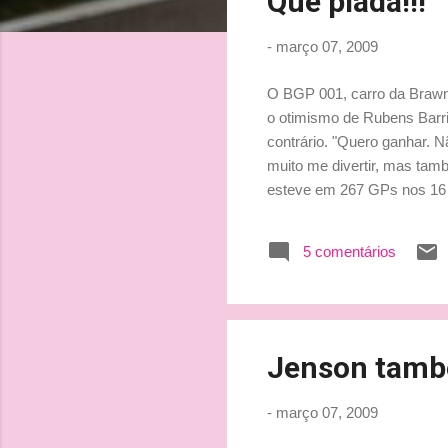
Que piada!!!
t
a
-
março 07, 2009
g
e
O BGP 001, carro da Brawn
n
o otimismo de Rubens Barrich
s
contrário. "Quero ganhar. 
muito me divertir, mas tamb
esteve em 267 GPs nos 16 c
do carro é bom e o motor Me
altos e baixos, e o que mai
5 comentários
Aerodinamicamente ele nas
confiante. Acho que, difere
Jenson també
-
março 07, 2009