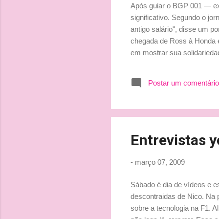
Após guiar o BGP 001 — ex-
significativo. Segundo o jo
antigo salário", disse um po
chegada de Ross à Honda e 
em mostrar sua solidariedad
Bassan, da TV Globo, que 
representante de Jenson af
Postar um comentário
me disse que dinheiro não é
queria desistir de um tim...
Entrevistas 
-
março 07, 2009
Sábado é dia de vídeos e 
descontraidas de Nico. Na p
sobre a tecnologia na F1. Al