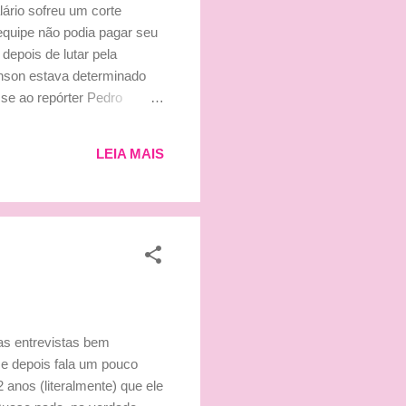
ário sofreu um corte
 equipe não podia pagar seu
 depois de lutar pela
enson estava determinado
sse ao repórter Pedro
para continuar correndo. O
ativas em teoria, mas ele
LEIA MAIS
quele carro. Jenson não
as entrevistas bem
 e depois fala um pouco
2 anos (literalmente) que ele