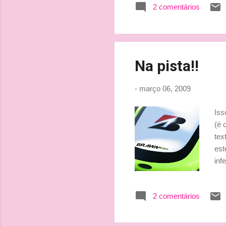
2 comentários
cos
exa
equ
sid
Na pista!!
-
março 06, 2009
Iss
(é 
tex
est
inf
do 
: "
2 comentários
pod
con
nos