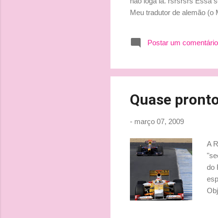
não loga lá. rsrsrsrs Essa
Meu tradutor de alemão (o M
no rosto do moço?!?) que s
10 anos) me falou nessa se
Postar um comentário
franjão e all star desamarra
Quase prontos
-
março 07, 2009
A R
"se
do 
esp
Obj
luc
cam