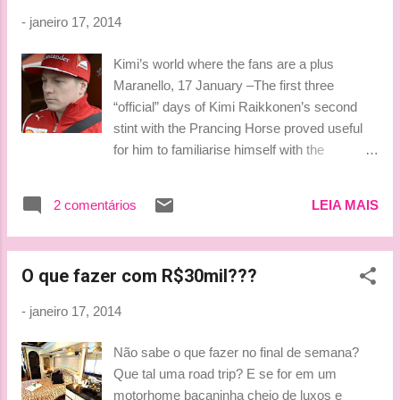
-
janeiro 17, 2014
Kimi’s world where the fans are a plus
Maranello, 17 January –The first three
“official” days of Kimi Raikkonen’s second
stint with the Prancing Horse proved useful
for him to familiarise himself with the
technical aspects that go to make up part of a
driver’s job wherever he is. In addition, it was
2 comentários
LEIA MAIS
also a chance for him to re-immerse himself
in the special atmosphere only to be found at
Ferrari, in a factory where dream cars are
O que fazer com R$30mil???
built and which has racing in its DNA. We
also made the most of it here at
-
janeiro 17, 2014
www.ferrari.com to have a long chat with
Kimi in the captivating atmosphere of the
Não sabe o que fazer no final de semana?
cockpit of a Ferrari FF as he drove it around
Que tal uma road trip? E se for em um
the hills above Maranello. The interview we
motorhome bacaninha cheio de luxos e