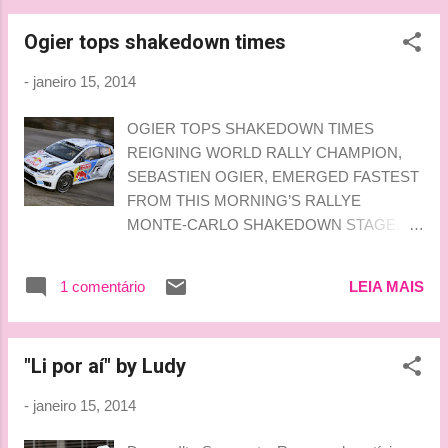
Ogier tops shakedown times
-
janeiro 15, 2014
OGIER TOPS SHAKEDOWN TIMES
REIGNING WORLD RALLY CHAMPION,
SEBASTIEN OGIER, EMERGED FASTEST
FROM THIS MORNING’S RALLYE
MONTE-CARLO SHAKEDOWN STAGE.
The 30-year-old set a best time of 2m 15.3s
in his VW Polo R WRC over the 3.52km test
1 comentário
LEIA MAIS
stage. Kris Meeke and Mads Ostberg got
their first full season as Citroen drivers off to
a flying start by sharing second place with a
"Li por aí" by Ludy
time that was 1.2s slower than Ogier’s
benchmark. With the shakedown stage
-
janeiro 15, 2014
located in the village of Chateauvieux – six
kilometres south of Ogier’s hometown of Gap