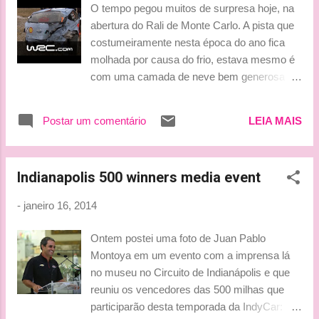
O tempo pegou muitos de surpresa hoje, na
abertura do Rali de Monte Carlo. A pista que
costumeiramente nesta época do ano fica
molhada por causa do frio, estava mesmo é
com uma camada de neve bem generosa
em determinadas partes dos percursos e isto
tornou a vida dos pilotos e seus navegadores
Postar um comentário
LEIA MAIS
um desafio daqueles. Quem apostou melhor
nas escolhas de pneus se deu bem e são
eles que estão entre os quatro melhores do
Indianapolis 500 winners media event
dia: Bryan Bouffier em primeiro, seguido por
Kris Meeke, com o ex-piloto de F1, Robert
-
janeiro 16, 2014
Kubica em terceiro e o atual campeão
mundial Sébastien Ogier em quarto. Os
Ontem postei uma foto de Juan Pablo
pilotos Thierry Neuville e Dani Sordo não
Montoya em um evento com a imprensa lá
tiveram um bom começo, o primeiro com
no museu no Circuito de Indianápolis e que
uma batida e o segundo por problemas que o
reuniu os vencedores das 500 milhas que
atrasaram na quinta especial e Andreas
participarão desta temporada da IndyCar:
Mikkelsen enfrentou um dia difícil pela