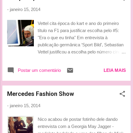
Maranello, F14 Scuderia, F166 Turbo or
-
janeiro 15, 2014
F616. The name that gets the most votes will
be revealed on 24 January at 12.30 (CET,)
Vettel cita época do kart e ano do primeiro
the day before the first photos of the car are
título na F1 para justificar escolha pelo #5:
exclusively revealed, along with a series of
"Era o que eu tinha" Em entrevista à
multimedia tools that will outline its main
publicação germânica ‘Sport Bild’, Sebastian
technical characteristics. Not only can fans
Vettel justificou a escolha pelo número cinco
make their mark on the Scuderia’s 2014
relembrando seus tempos no kart e a
adventure, but again through the website and
conquista de seu primeiro título na F1. FIA
social media networks, they can also put
Postar um comentário
LEIA MAIS
(Federação Internacional de Automobilismo)
questions to Team Principal Stefano
divulgou números escolhidos pelos pilotos na
Domenicali and the two race drivers, usin...
semana passada A FIA (Federação
Mercedes Fashion Show
Internacional de Automobilismo) divulgou na
semana passada a lista com os números
-
janeiro 15, 2014
escolhidos pelos pilotos que vão compor o
grid da F1 na temporada 2014. Campeão
Nico acabou de postar fotinho dele dando
vigente, Sebastian Vettel vai para a pista com
entrevista com a Georgia May Jagger -
o tradicional número um, mas escolheu o