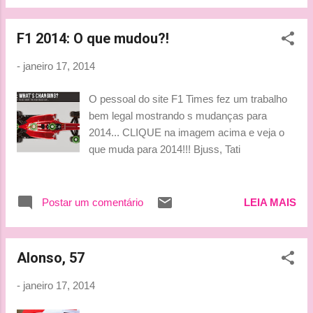
dois vídeos para vocês. E o melhor é o
segundo: Winter is coming!!! rsrsrsrs
F1 2014: O que mudou?!
#GoTFeelings Classificação final do Rali de
Monte Carlo 2014 ...
-
janeiro 17, 2014
O pessoal do site F1 Times fez um trabalho
bem legal mostrando s mudanças para
2014... CLIQUE na imagem acima e veja o
que muda para 2014!!! Bjuss, Tati
Postar um comentário
LEIA MAIS
Alonso, 57
-
janeiro 17, 2014