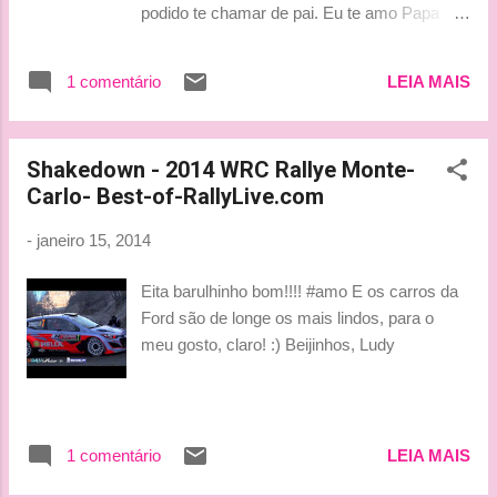
podido te chamar de pai. Eu te amo Papa
Smurf, você sempre estará no meu coração.
Descanse em paz com os anjos. Seu filho
1 comentário
LEIA MAIS
XXXX" Força, JB! Força!!! By Lu
Shakedown - 2014 WRC Rallye Monte-
Carlo- Best-of-RallyLive.com
-
janeiro 15, 2014
Eita barulhinho bom!!!! #amo E os carros da
Ford são de longe os mais lindos, para o
meu gosto, claro! :) Beijinhos, Ludy
1 comentário
LEIA MAIS