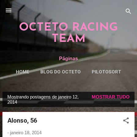
Pular para o conteúdo principal
OCTETO RACING
TEAM
Páginas
HOME
BLOG DO OCTETO
PILOTOSORT
ESPECIAISORT
MAIS…
REGRAS
Mostrando postagens de janeiro 12,
MOSTRAR TUDO
P
2014
o
s
Alonso, 56
t
a
-
janeiro 18, 2014