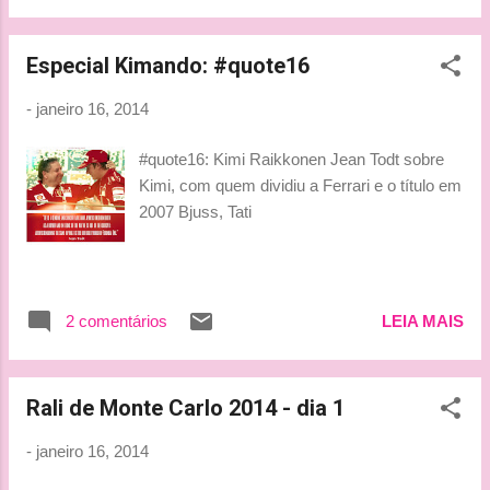
rodas dos nossos Octetes. Modestas
residências que eles estacionam pelos
autódromos Europa a fora. Ni...
Especial Kimando: #quote16
-
janeiro 16, 2014
#quote16: Kimi Raikkonen Jean Todt sobre
Kimi, com quem dividiu a Ferrari e o título em
2007 Bjuss, Tati
2 comentários
LEIA MAIS
Rali de Monte Carlo 2014 - dia 1
-
janeiro 16, 2014