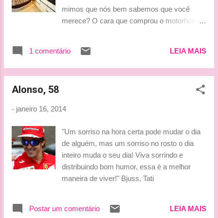
offer you here is split into various themes.
mimos que nós bem sabemos que você
We can enter Kimi’s world as he pulls a face,
merece? O cara que comprou o motorhome
smiles and looks quizzical. It’s clear that the
do Jenson pode te ajudar por apenas
affection of the Ferrari fans is something
R$30mil por dia, que tal? Viagem em
special, which cannot be found anywhere
1 comentário
LEIA MAIS
motorhome de piloto de F1 pode financiar
else, just one more plus point that could
pela Caixa??? #pensa Olhem as fotinhos
make the difference. - See more at: ht...
que peguei lá no FlatOut que fez matéria
Alonso, 58
sobre como o novo dono do Motorhome de
Jenson está pagando o investimento. Ah!
-
janeiro 16, 2014
R$30mil inclui um helicóptero à disposição,
equipe de garçons e um chef bambam para
"Um sorriso na hora certa pode mudar o dia
cozinhar para ti. Só não sei como aproveitar
de alguém, mas um sorriso no rosto o dia
tudo isso em um só dia, então a conta vai
inteiro muda o seu dia! Viva sorrindo e
bem além de R$30mil. Para ler a matéria no
distribuindo bom humor, essa é a melhor
FaltOut clica aqui!!!!! Carinha de menino
maneira de viver!" Bjuss, Tati
ainda!!!! Se ele vendeu esse motorhome
imagina o que ele tem hoje!!!!!! Há anos a
Vick fez um post sobre as casinhas sobre
Postar um comentário
LEIA MAIS