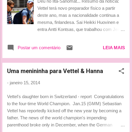
Deu no Ilta-Sanomat... Resumo da notícia:
– the Frenchman was on familiar ground.
Vettel terá novo preparador físico a partir
However, he wasn’t reading too much in to
deste ano, mas a nacionalidade continua a
the results from shakedown. He said: “The
mesma, finlandesa. Sai Heikki Huovinen e
weather today has been perfectly dry, but the
entra Antti Kontsas, que trabalhou com Jean-
road condition was changing a lot. Some of
Eric Vergne e Sébastien Buemi, na Toro
the other guys were maybe a little slow this
Rosso. Fonte: Ilta-Sanomat Ahhhh... não
morning but we will have to wait for the rally
Postar um comentário
LEIA MAIS
gostei!!! Ficaremos sem a beleza nórdica de
to see how quick people really are. “A lot of
Heikki no paddock. #snif :( Enfim, sucesso
rain is expected tomorrow and the conditions
para Heikki que foi preparador físico de Seb
will be very co...
Uma menininha para Vettel & Hanna
nos anos de 2012/2013 substituindo o seu
conterrâneo Tommi Pärmäkoski, que
-
janeiro 15, 2014
trabalhou com o piloto alemão de 2009 a
2011. Beijinhos, Ludy
Vettel's daughter born in Switzerland - report Congratulations
to the four-time World Champion. Jan.15 (GMM) Sebastian
Vettel has reportedly kicked off the new year by becoming a
father. The news of the world champion's impending
parenthood broke only in December, when the German
newspaper Bild said Vettel's girlfriend Hanna was eight