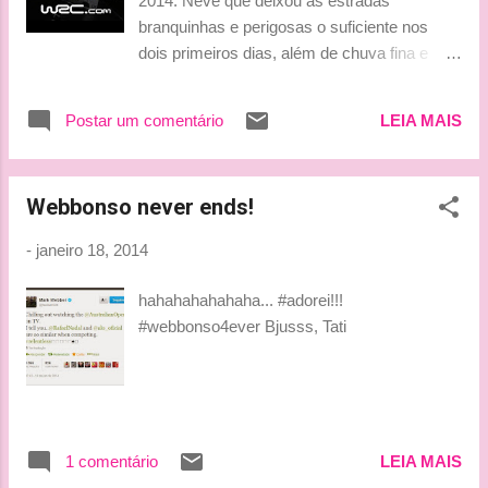
2014. Neve que deixou as estradas
branquinhas e perigosas o suficiente nos
dois primeiros dias, além de chuva fina e
constante e muita neve hoje, que dificultou
ainda mais a vida dos pilotos e seus
Postar um comentário
LEIA MAIS
navegadores. Mas quem pode pode né? E
Sébastien Ogier mostrou que ele é quem
anda podendo atualmente e já começou o
Webbonso never ends!
ano com vitória. Neste domingo ele só
administrou a vantagem que tinha
-
janeiro 18, 2014
conquistado ontem, sobre Bryan Bouffier, o
segundo colocado. Um ótimo para a M-Sport
hahahahahahaha... #adorei!!!
no final. Em terceiro lugar veio Kris Meeke e
#webbonso4ever Bjusss, Tati
em quarto Mads Ostberg, ambos da Citroën.
Fechando o top 5, Jari-Mati Latvala com o
segundo carro da Volkswagen. Andreas
Mikkelsen (Volks) conseguiu sua melhor
colocação em um Rali de Monte Carlo,
1 comentário
LEIA MAIS
ficando na sétima colocação. Abaixo deixo