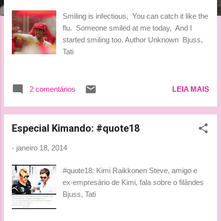
g
Smiling is infectious, You can catch it like the
e
flu. Someone smiled at me today, And I
n
started smiling too. Author Unknown Bjuss,
s
Tati
2 comentários
LEIA MAIS
Especial Kimando: #quote18
-
janeiro 18, 2014
#quote18: Kimi Raikkonen Steve, amigo e
ex-empresário de Kimi, fala sobre o filândes
Bjuss, Tati