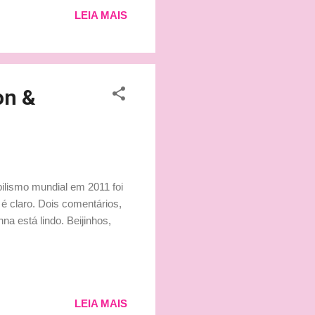
 não vai participar do
LEIA MAIS
1 em 2012, depois de duas
assi...
on &
ilismo mundial em 2011 foi
 é claro. Dois comentários,
a está lindo. Beijinhos,
LEIA MAIS