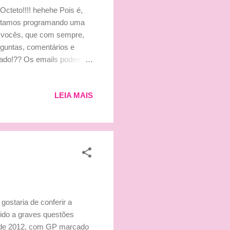
cteto!!!! hehehe Pois é,
estamos programando uma
e vocês, que com sempre,
guntas, comentários e
ado!?? Os emails podem
ão de vocês!!
olta!!!!!! heheh Além do
LEIA MAIS
ostaria de conferir a
vido a graves questões
io de 2012, com GP marcado