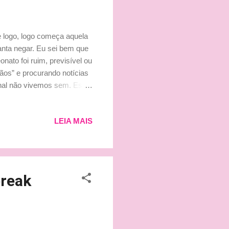
 logo, logo começa aquela
anta negar. Eu sei bem que
ato foi ruim, previsível ou
ãos” e procurando notícias
inal não vivemos sem. Está
ala de F1 logo duas
ogo vem os testes de
LEIA MAIS
 com a cronometragem dos
ue já estou lendo em
á em março. A madrugada de
break