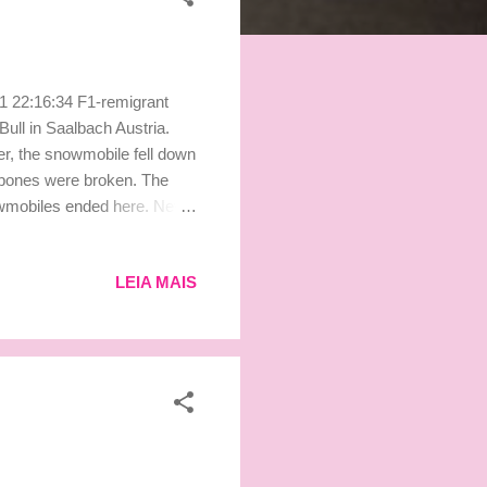
1 22:16:34 F1-remigrant
ull in Saalbach Austria.
er, the snowmobile fell down
no bones were broken. The
nowmobiles ended here. News
 even bigger was that we
 rally accident last
LEIA MAIS
 – We just talked with Kimi.
Monday, the team informed.
nglês: Nicole Confesso que