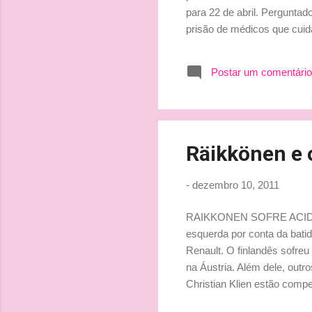
para 22 de abril. Pergunta
prisão de médicos que cuid
para acreditar. "Você tem 
Médicos são médicos. Eles e
Postar um comentário
dizem ser independente. O q
prisão ou a um hospital ou q
Räikkönen e 
-
dezembro 10, 2011
RAIKKONEN SOFRE ACIDEN
esquerda por conta da bat
Renault. O finlandês sofre
na Áustria. Além dele, out
Christian Klien estão comp
de uma curva e se chocou 