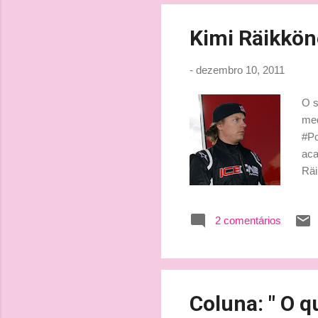
Kimi Räikkön
-
dezembro 10, 2011
O s
med
#Po
aca
Räi
esp
Apr
2 comentários
pró
pri
Coluna: " O q