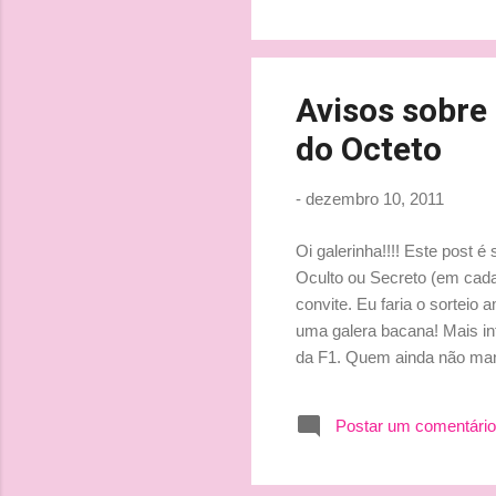
Avisos sobre
do Octeto
-
dezembro 10, 2011
Oi galerinha!!!! Este post 
Oculto ou Secreto (em cada 
convite. Eu faria o sorteio
uma galera bacana! Mais in
da F1. Quem ainda não mand
rsrsrs... dizendo que aman
inverno... rsrsrs, portanto,
Postar um comentário