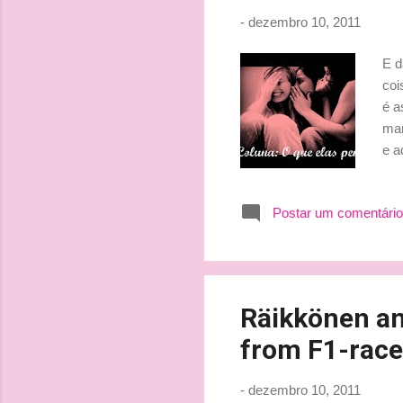
-
dezembro 10, 2011
E d
coi
é a
mar
e a
me 
sem
Postar um comentário
inv
tem
hún
GP 
Räikkönen an
from F1-race
-
dezembro 10, 2011