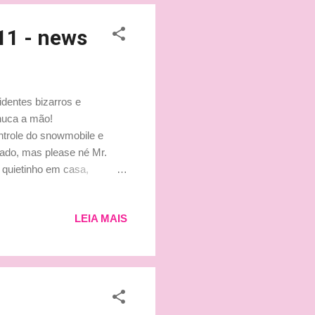
11 - news
identes bizarros e
huca a mão!
ntrole do snowmobile e
ado, mas please né Mr.
 quietinho em casa,
edecomcarinho ****
u melhor, no pulso, como a
LEIA MAIS
dução das informações