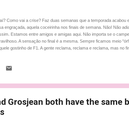
aí? Como vai a crise? Faz duas semanas que a temporada acabou e
sa engraçada, aquela coceirinha nos finais de semana. Não! Não adi
ssim. Estamos entre amigos e amigas aqui. Não importa se o campeon
avilhoso. A sensação no final é a mesma. Sempre ficamos meio “órf
quele gostinho de F1. A gente reclama, reclama e reclama, mas no f
achando exagerada? Humm... Então o que faz aqui em um blog que f
anas depois do final da temporada? E sei, eu sou assim também. L
erno e a gente está com tanta sede que desencava até Live Timing
pos em húngaro. Sim! Húngaro! No final da pré-temporada eu juro q
garo. De tudo isso o que mais gosto é o início da temporada láááá
da Austrália tem aquela sensação de vestir meias novas...
d Grosjean both have the same 
s