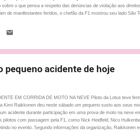
do sobre o que pensa a respeito das denúncias de violação aos direi
am de manifestantes feridos, o chefão da F1 mostrou seu lado São T
certeza disso? Você tem realmente certeza disso? Porque se for assi
stão ali para ajudar as pessoas, não importa quem. De fato, eles fi
ue o relatório dizia? Sim, há casos ou algo assim, mas eu queria ir l
ualquer coisa e perguntar...
o pequeno acidente de hoje
TE EM CORRIDA DE MOTO NA NEVE Piloto da Lotus teve ferim
ida Kimi Raikkonen deu neste sábado um pequeno susto aos seus no
u um acidente durante participação em uma prova de moto na neve 
ros pilotos com passagem pela F1, como Nick Heidfeld, Nico Hulken
etindo no evento. Segundo informações da organização, Raikkonen e
contra o gelo, sofrendo ferimentos leves em sua mão esquerda. "U