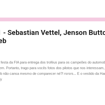
m corte em sua mão. Fizemos um curativo, mas, como precaução, ele
nimizou o organizador da corrida, Andy Werning. Kimi vai voltar à F
rticipações esporádicas em outras categorias. O campeão de 2007 
 - Sebastian Vettel, Jenson Butt
eb
 festa da FIA para entrega dos troféus para os campeões do automob
em. Portanto, trago para vocês fotos dos pilotos que nos interessam,
b não cansa mesmo de comparecer né?! rsrsrs... E o vestido da Hann
dy