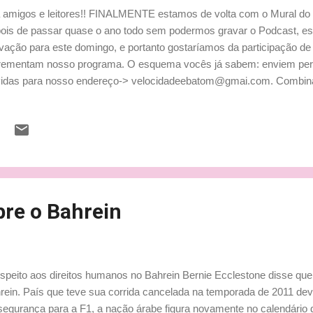
 amigos e leitores!! FINALMENTE estamos de volta com o Mural do O
ois de passar quase o ano todo sem podermos gravar o Podcast, 
vação para este domingo, e portanto gostaríamos da participação d
rementam nosso programa. O esquema vocês já sabem: enviem per
idas para nosso endereço-> velocidadeebatom@gmai.com. Combin
 enviados até domingo às 19:00h , certo!?? Aguardamos a participaç
GUNTEM BASTANTEEE, pois ASSUNTO não falta! E temos Kimi de v
s ficamos um ano inteiro sem venenoooooo!!! hehehehe Bjinhus, Tati
re o Bahrein
peito aos direitos humanos no Bahrein Bernie Ecclestone disse que g
rein. País que teve sua corrida cancelada na temporada de 2011 de
 de segurança para a F1, a nação árabe figura novamente no calendár