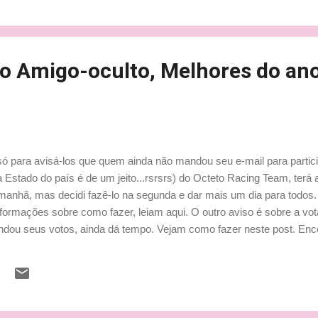
 o Amigo-oculto, Melhores do an
é só para avisá-los que quem ainda não mandou seu e-mail para partic
Estado do país é de um jeito...rsrsrs) do Octeto Racing Team, terá a
 amanhã, mas decidi fazê-lo na segunda e dar mais um dia para todos.
formações sobre como fazer, leiam aqui. O outro aviso é sobre a v
ou seus votos, ainda dá tempo. Vejam como fazer neste post. Ence
hã, domingo, dia 11, teremos gravação do Podcast do Octeto, depois
 a chance de fazerem perguntas está aqui. Beijinhos, Ludy