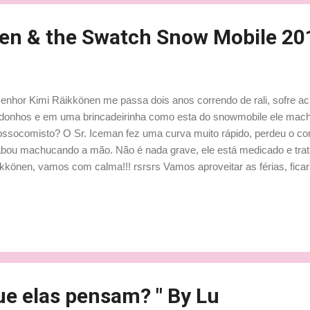
en & the Swatch Snow Mobile 20
enhor Kimi Räikkönen me passa dois anos correndo de rali, sofre ac
onhos e em uma brincadeirinha como esta do snowmobile ele mac
ssocomisto? O Sr. Iceman fez uma curva muito rápido, perdeu o co
bou machucando a mão. Não é nada grave, ele está medicado e trat
kkönen, vamos com calma!!! rsrsrs Vamos aproveitar as férias, ficar
erando sua hora de voltar a treinar com um carro de F1 ok? #Ludyp
oveito e deixo uma atualização sobre Kimi e o machucado na mão, o
pria Renault já esclareceu, via tweet. Fonte: Sport10.at / Dica e tra
ncipais: Claudie e Miezicat Beijnhos, Ludy
ue elas pensam? " By Lu