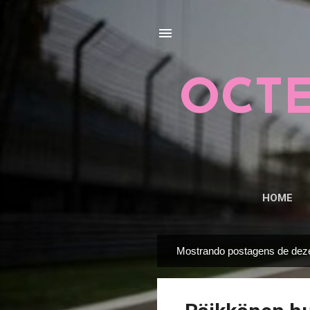
OCTE
HOME
Mostrando postagens de dez
P
o
s