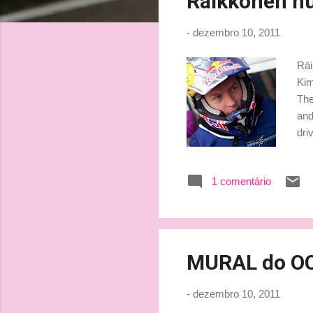
Räikkönen hu
t
a
-
dezembro 10, 2011
g
e
Räi
n
Kim
s
The
and
dri
abo
sti
1 comentário
Feb
He 
Tur
qua
MURAL do OC
-
dezembro 10, 2011