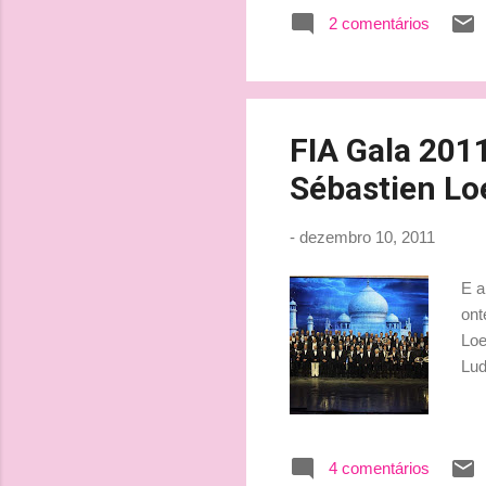
avaliou que havia apenas u
2 comentários
restante da competição", mi
temporadas no WRC, com pa
FIA Gala 2011
Sébastien Lo
-
dezembro 10, 2011
E a
ont
Loe
Lu
4 comentários