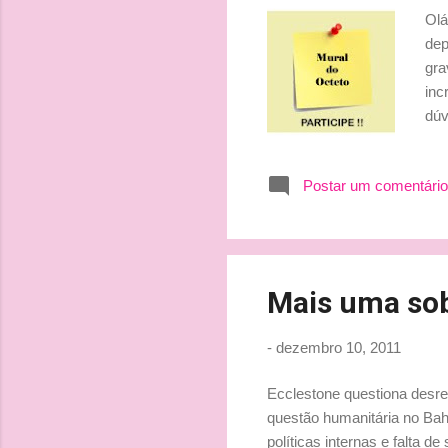
Olá
dep
gra
inc
dúv
ser
PER
Postar um comentário
mai
Mais uma sob
-
dezembro 10, 2011
Ecclestone questiona desres
questão humanitária no Bah
políticas internas e falta