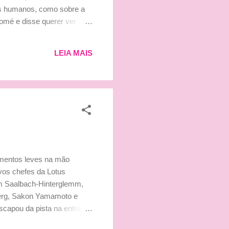
tos humanos, como sobre a
omé e disse querer ver
m, está errado. Obviamente.
zeram um relatório que
LEIA MAIS
á. Gostaria de ir a uma
entos leves na mão
vos chefes da Lotus
em Saalbach-Hinterglemm,
berg, Sakon Yamamoto e
scapou da pista na entrada
m dos nossos médicos