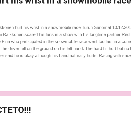
rt his wrist in a snowmobile race
kkönen hurt his wrist in a snowmobile race Turun Sanomat 10.12.201
i Räikkönen scared his fans in a show with his longtime partner Red B
 Finn who participated in the snowmobile race went too fast in a corn
 the driver fell on the ground on his left hand. The hard hit hurt but 
ver said he is okay although his hand naturally hurts. Racing with s
ut Räikkönen's accident spread quickly all over. What made the fuss
ll remember how Renault's driver #1 Robert Kubica injured severely in a
ruary. Lotus-team's publicist sent calming information through twitter.
is okay. Only his wrist is sore and he will go and check it again on 
un Sanomat HEIKKI KULTA Fonte: Turun Sanomat/ Tradução para o I
ndo li a n...
TETO!!!