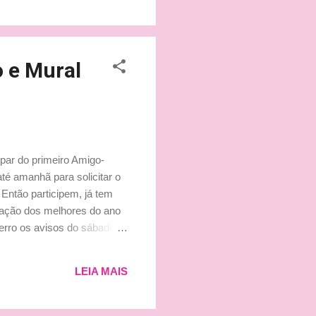
o e Mural
ipar do primeiro Amigo-
té amanhã para solicitar o
 Então participem, já tem
otação dos melhores do ano
rro os avisos do sábado...
 de um longo e tenebroso
LEIA MAIS