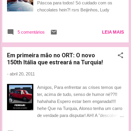
Páscoa para todos! Só cuidado com os
como a Thomas Sabo exigem mais. Mas, às
chocolates hein?! rsrs Beijinhos, Ludy
vezes, me pergunto se Nico não tem feito
social demais.... Anyway, enquanto os
resultados de pista vierem está tudo ok. By
5 comentários
LEIA MAIS
Lu
Em primeira mão no ORT: O novo
150th Itália que estreará na Turquia!
-
abril 20, 2011
Amigos, Para enfrentar as crises temos que
ter, acima de tudo, senso de humor né??!!
hahahaha Espero estar bem enganada!!!!
hehe Que na Turquia, Alonso tenha um carro
de verdade para disputar! AH! A "descoberta"
foi do meu pai!!!! Crédito dado Sr. Gilson!!!
hahaha Bjinhus, Tati