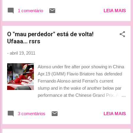
está transpirando cristais swaroskis com a
ideia de que a mudança de "atitude" se deva
1 comentário
LEIA MAIS
àquele episódio babado com o Gary Paffet! E
foram essas as ladies do final de semana.
Na Tu...
O "mau perdedor" está de volta!
Ufaaa... rsrs
-
abril 19, 2011
Alonso under fire after poor showing in China
Apr.19 (GMM) Flavio Briatore has defended
Fernando Alonso amid Ferrari’s current
slump and in the wake of another below par
performance at the Chinese Grand Prix. After
Shanghai, where the Spaniard bluntly
assessed the “slow” 2011 car after being
3 comentários
LEIA MAIS
outperformed by his teammate Felipe Massa,
La Stampa newspaper accused Alonso of
being “unmotivated”. “There was no trace of