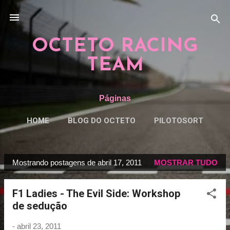
Pular para o conteúdo principal
OCTETO RACING
TEAM
Páginas
HOME
BLOG DO OCTETO
PILOTOSORT
ESPECIAISORT
MAIS…
REGRAS
Mostrando postagens de abril 17, 2011
MOSTRAR TUDO
P
o
F1 Ladies - The Evil Side: Workshop
s
de sedução
t
a
-
abril 23, 2011