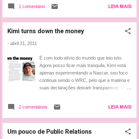
1 comentário
LEIA MAIS
Kimi turns down the money
-
abril 21, 2011
É com todo alívio do mundo que leio isto.
Agora posso ficar mais tranquila. Kimi está
apenas experimentando a Nascar, seu foco
continua sendo o WRC, pelo que a matéria e
suas declarações deixam transparecer, é
claro! Que ele curta bastante a participação
nestas corridas, mas que permaneça no
2 comentários
LEIA MAIS
WRC porque definitivamente lá é onde ele
deve estar. Beijinhos, Ludy
Um pouco de Public Relations