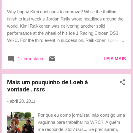
Why happy Kimi continues to improve? While the thrilling
finish to last week's Jordan Rally wrote headlines around the
world, Kimi Raikkonen was delivering another solid
performance at the wheel of his Ice 1 Racing Citroen DS3
WRC. For the third event in succession, Raikkonen scored
championship points. While he might yet be some way from
threatening the podium it was a notable achievement from a
1 comentário
LEIA MAIS
driver who could barely muster an error-free run during his
debut season in 2010. Kaj Lindstrom, who has co-driven
Raikkonen since the ex-Formula One world champion took
Mais um pouquinho de Loeb à
his first steps in rallying back in 2009, said increased
vontade...rsrs
experience - and confidence - is playing a huge part in the Ice
Man’s upturn in form, rather than a change to his approach
-
abril 20, 2011
behind the wheel. “It’s much better than last year because
he’s finding the right way by finishing rallies without making
Por que eu como jornalista, não consigo uma
mistakes,” said Lindstrom. “There’s no difference to what
vaguinha para trabalhar no WRC?! Alguém
he’s doing. Rallying was a brand new experience for him
me responde isto!? rsrs... Se precisarem,
when he st...