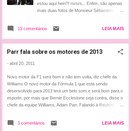
estou aqui hein?! rsrsrs... Enfim, são apenas
mais duas fotos de Monsieur Sébastien
Loeb, à vontade, dando entrevista e posando
para fotos, durante o fim de semana do Rali
13 comentários
LEIA MAIS
da Jordânia. Agora as meninas já podem
surtar, porque sei que é isto que vocês
fazem quando o francês aparece por aqui!
Parr fala sobre os motores de 2013
rsrsrs.... Beijinhos, Ludy
-
abril 20, 2011
Novo motor da F1 será bom e não tem volta, diz chefe da
Williams O novo motor da Fórmula 1 que está sendo
desenvolvido para 2013 terá um belo som e será bom para o
esporte, por mais que Bernie Ecclestone seja contra, disse o
chefe da equipe Williams, Adam Parr. Falando à Reuters
durante o GP da China do último final de semana, Parr
deixou claro que é um grande defensor da tecnologia a
3 comentários
LEIA MAIS
despeito da crescente oposição de certos setores.