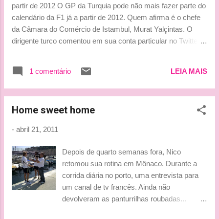
partir de 2012 O GP da Turquia pode não mais fazer parte do
que ainda não está com os movimentos totais da mão direita
calendário da F1 já a partir de 2012. Quem afirma é o chefe
por conta do acidente e das se...
da Câmara do Comércio de Istambul, Murat Yalçintas. O
dirigente turco comentou em sua conta particular no Twitter
na última quinta-feira (21) que o governo local não deverá
pagar a quantia pedida por Bernie Ecclestone para renovar o
1 comentário
LEIA MAIS
contrato, que vence neste ano. Atualmente, o país
desembolsa US$ 13 milhões (pouco mais de R$ 20 milhões)
por ano para abrigar a prova, mas a FOM (Formula One
Home sweet home
Management) quer dobrar a quantia, inviável aos cofres
públicos. “Parece que a F1 não será realizada em Istambul
-
abril 21, 2011
no próximo ano”, escreveu Yalçintas em seu Twitter após
uma reunião sobre o GP da Turquia. “Parece que ele [o
Depois de quarto semanas fora, Nico
Ministério das Finanças] não vai fazer o pagamento. É por
retomou sua rotina em Mônaco. Durante a
isso que a corrida não vai acontecer”, afirmou o dirigente
corrida diária no porto, uma entrevista para
comercial. Apesar de Istambul ser um dos circuitos novos
um canal de tv francês. Ainda não
mais elogiados pelos pilotos na at...
devolveram as panturrilhas roubadas...
muahhh By Lu