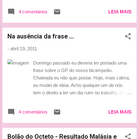
4 comentários
LEIA MAIS
Na ausência da frase ...
-
abril 19, 2011
Domingo passado eu deveria ter postado uma
frase sobre o GP do nosso bicampeão.
Chateada eu não quis postar. Hoje, mais calma,
eu mudei de ideia. Acho qualquer um de nós
tem o direito a ter um dia ruim no trabalho, seja
pilotando um F1 ou no escritório de uma
empresa. rs Então se domingo eu não postei a
4 comentários
LEIA MAIS
frase, hoje compensarei com um texto. Um
texto que serve como incentivo para todos nós,
como meu "pedido de desculpas" (rs) e acima
Bolão do Octeto - Resultado Malásia e
de tudo, como uma forma de dizer, que mesmo