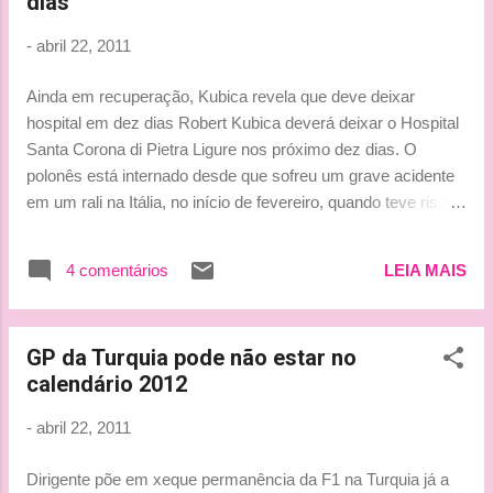
dias
Isso não é mais um peso em seus ombros. Então, você
pode se focar nos detalhes", opinou o bicampeão mundial à
-
abril 22, 2011
revista inglesa "Autosport". "Então, isso se torna muito
prazeroso e realmente divertido. Os outros rapazes estão
Ainda em recuperação, Kubica revela que deve deixar
suspeitando e se questionando o que fazer, mas você sabe
hospital em dez dias Robert Kubica deverá deixar o Hospital
exatamente como funciona." "Isso permite que o seu nível
Santa Corona di Pietra Ligure nos próximo dez dias. O
d...
polonês está internado desde que sofreu um grave acidente
em um rali na Itália, no início de fevereiro, quando teve risco
de ter a mão direita amputada e ainda ficou fora da
temporada 2011 da F1, sendo substituído por Nick Heidfeld.
4 comentários
LEIA MAIS
Kubica, em entrevista ao site oficial da Renault, se disse
mais forte por conta da recuperação e, mesmo já tendo
recebido alta médica, afirmou que deve deixar o hospital nos
GP da Turquia pode não estar no
próximos dez dias. “Agora eu estou começando a me sentir
calendário 2012
muito melhor. Minha recuperação está no caminho certo:
minha força e meu peso estão aumentando todos os dias e,
-
abril 22, 2011
como resultado, eu vou deixar o hospital Santa Corona em
breve. Eu não tenho a data correta, mas deverá ser nos
Dirigente põe em xeque permanência da F1 na Turquia já a
próximos dez dias”, declarou. O polonês afirmou, também,