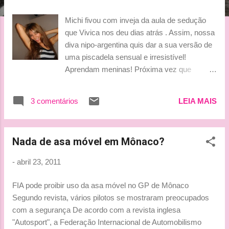
g
e
Michi fivou com inveja da aula de sedução
n
que Vivica nos deu dias atrás . Assim, nossa
diva nipo-argentina quis dar a sua versão de
s
uma piscadela sensual e irresistível!
Aprendam meninas! Próxima vez que
tiverem a oportunidade saiam seduzindo
muito por aí. Vocês já tiveram dois módulos
3 comentários
LEIA MAIS
de sedução, hein. Cá entre nós e que
ninguém nos ouça, mas a diferença que não
faz um simples "botão" na vida de uma
Nada de asa móvel em Mônaco?
pessoa, não é mesmo? Muahhh By Lu
-
abril 23, 2011
FIA pode proibir uso da asa móvel no GP de Mônaco
Segundo revista, vários pilotos se mostraram preocupados
com a segurança De acordo com a revista inglesa
"Autosport", a Federação Internacional de Automobilismo