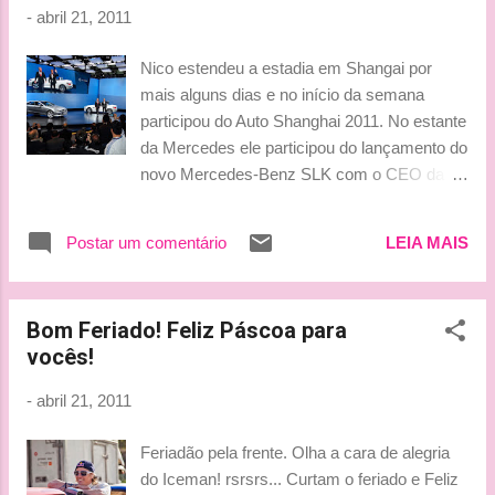
-
abril 21, 2011
Nico estendeu a estadia em Shangai por
mais alguns dias e no início da semana
participou do Auto Shanghai 2011. No estante
da Mercedes ele participou do lançamento do
novo Mercedes-Benz SLK com o CEO da
marca na Ásia, Ulrich Walker. Visual e carros
bacanas! Nico cada vez mais tem se tornado
Postar um comentário
LEIA MAIS
a cara da Mercedes. Ele nunca fez tanto PR
na vida. Lembro de em 2007 ler entrevista na
F1 Racing em que ele afirmava tentar manter
Bom Feriado! Feliz Páscoa para
os compromissos do tipo no mínimo, para
vocês!
poder ficar só focado nas corridas. Dizia ele
que esse era um dos conselhos de seu pai.
-
abril 21, 2011
"Não adianta nada ganhar um pouco mais de
dinheiro com isso e perder o foco do que
Feriadão pela frente. Olha a cara de alegria
realmente importa", dizia. Claro que uma
do Iceman! rsrsrs... Curtam o feriado e Feliz
equipe mais rica e um patrocinador gordo