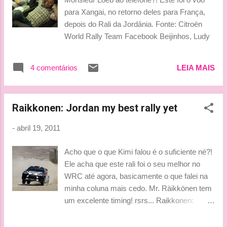
substituído por Nick Heidfeld na Renault durante a temporada
para Xangai, no retorno deles para França,
de 2011 da Fórmula-1. Ainda não há uma data para a saída
depois do Rali da Jordânia. Fonte: Citroën
do pilo...
World Rally Team Facebook Beijinhos, Ludy
4 comentários
LEIA MAIS
Raikkonen: Jordan my best rally yet
-
abril 19, 2011
Acho que o que Kimi falou é o suficiente né?!
Ele acha que este rali foi o seu melhor no
WRC até agora, basicamente o que falei na
minha coluna mais cedo. Mr. Räikkönen tem
um excelente timing! rsrs... Raikkonen:
Jordan my best rally yet By David Evans
Kimi Raikkonen labeled his sixth place on