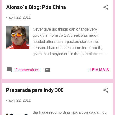
gostando demais... muahhh By Lu
Alonso´s Blog: Pós China
-
abril 22, 2011
Never give up: things can change very
quickly in Formula 1 A break was much
needed after such a packed start to the
season. I had not been home for a month,
given that I stayed out in that part of the world
between Australia and Malaysia, so it’s nice
to have a bit of free time with the family and
2 comentários
LEIA MAIS
close friends. Truth is there’s always
something to do because you need to keep in
shape, given that after this slightly longer than
Preparada para Indy 300
usual break we will face a really busy May,
with three Grands Prix – Turkey, Spain and
-
abril 22, 2011
Monaco – in the space of four weeks. It was
definitely not the start of the season we were
Bia Figueiredo no Brasil para corrida da Indy