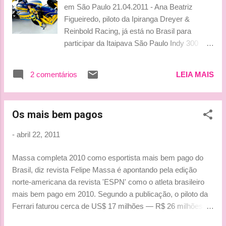
hoping for, for us and all our fans. Fifty points
em São Paulo 21.04.2011 - Ana Beatriz
between the two of us is not much and we
Figueiredo, piloto da Ipiranga Dreyer &
know our performance is not good enough at
Reinbold Racing, já está no Brasil para
the moment, but we are aware that this can
participar da Itaipava São Paulo Indy 300
change very quickly. Formula 1 has always
presented by Nestlé, quarta etapa do
been like this: in one race you struggle to get
campeonato da Fórmula Indy, que será
into the top five and in the next, you’re fighting
2 comentários
LEIA MAIS
realizado no Circuito Anhembi, nas ruas da
for the win. This year has been no exception
região Norte da capital paulista, incluindo a
to that rule: after the fin...
pista do Sambódromo, em 30 de abril e 1º de
Os mais bem pagos
maio. “Estou muito feliz por estar aqui. Adoro
correr em São Paulo. Todas as provas são
-
abril 22, 2011
emocionantes, mas, para mim, esta é mais.
Tenho o carinho da família, dos amigos e dos
Massa completa 2010 como esportista mais bem pago do
fãs brasileiros, que são especiais. Os pilotos
Brasil, diz revista Felipe Massa é apontando pela edição
da Indy adoraram correr no Brasil e estão
norte-americana da revista 'ESPN' como o atleta brasileiro
loucos para chegar aqui. Tenho certeza que a
mais bem pago em 2010. Segundo a publicação, o piloto da
SP Indy 300 será uma grande festa”, diz ela.
Ferrari faturou cerca de US$ 17 milhões — R$ 26 milhões —
Desde que chegou, na última terça-feira, Bia
no ano passado Nem Ronaldinho Gaúcho, tampouco Kaká.
Figueiredo está se dividindo entre a