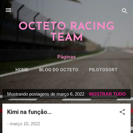
Pular para o conteúdo principal
OCTETO RACING
TEAM
Páginas
HOME
BLOG DO OCTETO
PILOTOSORT
ESPECIAISORT
MAIS…
REGRAS
Mostrando postagens de março 6, 2022
MOSTRAR TUDO
P
o
Kimi na função...
s
t
-
março 10, 2022
a