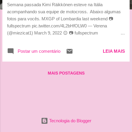
g
Semana passada Kimi Räikkönen esteve na Itália
e
acompanhando sua equipe de motocross. Abaixo algumas
n
fotos para vocês. MXGP of Lombardia last weekend 📷
fullspectrum pic.twitter.com/4L2bHfOLW0 — Verena
s
(@miezicat1) March 9, 2022 😊 📷 fullspectrum
pic.twitter.com/v9XbolmAQC — Verena (@miezicat1) March
9, 2022 📷mxgp, Lorenzo Resta more here:
Postar um comentário
LEIA MAIS
https://t.co/gSfnJd75jR pic.twitter.com/G1O0pV8BRM —
Verena (@miezicat1) March 9, 2022 Beijinhos, Ludy
MAIS POSTAGENS
Tecnologia do Blogger