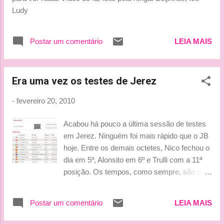
Passei muito tempo na fábrica — mais
Ludy
tempo em Woking do que passei em
qualquer fábrica antes de uma temporada.
Muito disso foi porque passei muito tempo no
Postar um comentário
LEIA MAIS
simulador, mas foi muito bom poder
conhecer a todos — não só as pessoas com
que eu trabalho no circuito, mas também
Era uma vez os testes de Jerez
com as pessoas da fábrica", falou o atual
campeão do mundo. Button explicou que o
-
fevereiro 20, 2010
clima ...
Acabou há pouco a última sessão de testes
em Jerez. Ninguém foi mais rápido que o JB
hoje. Entre os demais octetes, Nico fechou o
dia em 5º, Alonsito em 6º e Trulli com a 11ª
posição. Os tempos, como sempre, são do
F1Today Semana que vem, o povo testará
em Barcelona. By Lu
Postar um comentário
LEIA MAIS