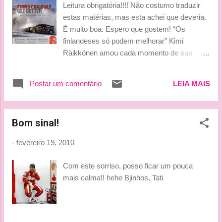
Leitura obrigatória!!!! Não costumo traduzir
estas matérias, mas esta achei que deveria.
É muito boa. Espero que gostem! “Os
finlandeses só podem melhorar” Kimi
Räikkönen amou cada momento de sua
estreia no WRC na Suécia – mesmo que ele
tenha terminado no 29o. lugar Por David
Postar um comentário
LEIA MAIS
Evans Acabou de passar das cinco da tarde
de sábado em Hagfors, Suécia central. O
sol, para aquilo que importa em termos de
Bom sinal!
temperatura, está deslizando por trás das
árvores. Faz 28 graus negativos e está
-
fevereiro 19, 2010
caindo. Resta ainda uma hora para acabar
até que o Campeão do Mundo de F1 de 2007
Com este sorriso, posso ficar um pouca
chegue e os fãs comecem a se reunir.
mais calma!! hehe Bjinhos, Tati
Sessenta minutos depois de bateção de pé e
Kimi Räikkönen chega. E se vai. A interação
com o seu público tem sido limitada. Eles
não se importam. Eles o viram. Agora eles