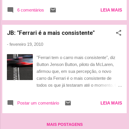
precisam sentir seus pés novamente. O
6 comentários
LEIA MAIS
nível de interesse no primeiro ataque de Kimi
Räikkönen no Campeonato Mundial de Rali
tem sido impressionante. Mas isto está
JB: "Ferrari é a mais consistente"
ficando bobo. O parque de serviço para a
rodada de abertura do WR...
-
fevereiro 19, 2010
"Ferrari tem o carro mais consistente", diz
Button Jenson Button, piloto da McLaren,
afirmou que, em sua percepção, o novo
carro da Ferrari é o mais consistente de
todos os que já testaram até o momento. O
atual campeão mundial _terceiro mais rápido
da sessão desta sexta-feira, com o tempo de
Postar um comentário
LEIA MAIS
1min20s394_ crê que no momento, nenhum
outro bólido tem mais consistência do que o
F10, que será pilotado por Felipe Massa e
MAIS POSTAGENS
Fernando Alonso. "Se você olhar para o