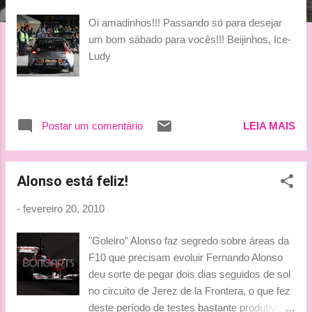
g
Oi amadinhos!!! Passando só para desejar
e
um bom sábado para vocês!!! Beijinhos, Ice-
n
Ludy
s
Postar um comentário
LEIA MAIS
Alonso está feliz!
-
fevereiro 20, 2010
"Goleiro" Alonso faz segredo sobre áreas da
F10 que precisam evoluir Fernando Alonso
deu sorte de pegar dois dias seguidos de sol
no circuito de Jerez de la Frontera, o que fez
deste período de testes bastante produtivo.