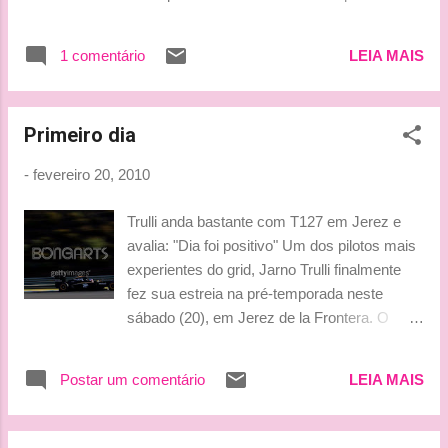
O bicampeão falou muito bem da F10, mas
driblou a pergunta de um jornalista espanhol
1 comentário
LEIA MAIS
que tentou saber se o novo modelo da Ferrari
seria o melhor da carreira do asturiano. Ao
ser questionado pelo Grande Prêmio sobre
Primeiro dia
que parte do carro precisa ser melhorada, foi
escorregadio e fez uma associação curiosa
-
fevereiro 20, 2010
com a vida de goleiro. "Será seguramente
melhor [do que nos testes], porque vai
Trulli anda bastante com T127 em Jerez e
melhorando a cada corrida. A Ferrari é uma
avalia: "Dia foi positivo" Um dos pilotos mais
grande equipe e vai fazer o melhor carro que
experientes do grid, Jarno Trulli finalmente
puder", declarou Fernando, que se
fez sua estreia na pré-temporada neste
surpreendeu com os bons dias de treino que
sábado (20), em Jerez de la Frontera. O
teve. "Foi muito bom, foi positivo. Nos dias
italiano aproveitou ao máximo a pista seca
que treinei, houve sol e pista seca. Portanto,
para dar 147 voltas no circuito, e mesmo
pude aproveitar muito mais do que pensava.
Postar um comentário
LEIA MAIS
tendo ficado em último lugar, o piloto ficou
Fiquei contente", comemorou. Segundo
satisfeito com a primeira experiência com o
Alonso, ainda não é possível ...
T127. "Foi um dia muito positivo”, avaliou