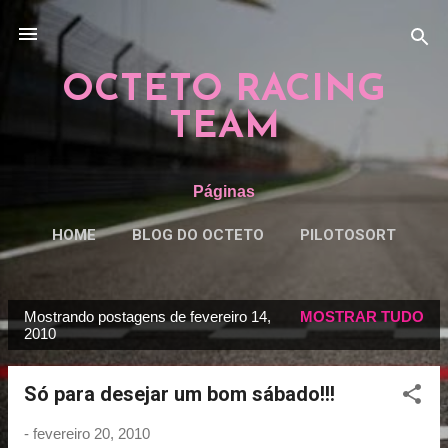
Pular para o conteúdo principal
OCTETO RACING
TEAM
Páginas
HOME
BLOG DO OCTETO
PILOTOSORT
ESPECIAISORT
MAIS…
REGRAS
Mostrando postagens de fevereiro 14,
MOSTRAR TUDO
P
2010
o
s
Só para desejar um bom sábado!!!
t
a
-
fevereiro 20, 2010