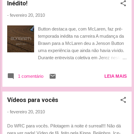
Inédito!
Trulli. “Eu estou muito feliz com o meu
primeiro dia de testes com o Lotus e tive
-
fevereiro 20, 2010
muita sorte de tudo ter dado certo com o
carro, sem grandes problemas”, ressaltou.
Button destaca que, com McLaren, faz pré-
Trulli destacou ainda se concentrou em andar
temporada inédita na carreira A mudança da
bastante com o carro para conseguir muitos
Brawn para a McLaren deu a Jenson Button
dados sobre ele. “Nós conseguimos colocar
uma experiência que ainda não havia vivido.
muita milhagem no carro e obtivemos muitas
Durante entrevista coletiva em Jerez nesta
informações. Eu tive a chance de começar a
sexta-feira (19), foi perguntado pelo Grande
desenvolver uma sensação real com o carro,
Prêmio sobre que pré-temporada de sua
e é bom estar aqui”, concluiu. (fonte: Grande
1 comentário
LEIA MAIS
carreira se assemelharia à atual— o inglês
Prêmio) *** Primeiro dia de trabalho para o
afirmou que a situação é completamente
Trulli !!!!! Não teve "problema no car...
nova na carreira. "Quando você se transfere
Vídeos para vocês
de uma equipe para outra, pode ser muito
complicado, porque, quando você fica numa
-
fevereiro 20, 2010
mesma equipe por sete anos, a mudança é
algo com que às vezes temos de batalhar.
Do WRC para vocês. Pilotagem à noite é surreal!!! Não dá
Mas tem sido mais fácil do que eu esperava.
para ver nada! Vídeo de fã, feito pela Kinga. Beijinhos, Ice-