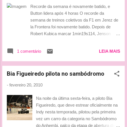
assistirão ao esporte", disse Alice. "As pessoas da família
Recorde da semana é novamente batido, e
veem o automobilismo como um esporte perigoso para suas
Button lidera após 4 horas O recorde da
filhas. Tenho que admitir que minha mãe se preocupa. Se
semana de treinos coletivos da F1 em Jerez de
você tiver medo de bater, então definitivamente você está na
la Frontera foi novamente batido. Depois de
carreira errada, porque...
Robert Kubica marcar 1min19s114, Jenson
Button conseguiu ser ainda mais rápido,
baixando para a casa de 1min18s. Após quatro
1 comentário
LEIA MAIS
horas de trabalhos, o piloto da McLaren lidera a
sessão deste sábado (20) com o tempo de
1min18s871. Essa foi a única mudança na
Bia Figueiredo pilota no sambódromo
classificação deste sábado nas últimas duas
horas. Tirando a troca de posições entre Kubica
-
fevereiro 20, 2010
e Button, tudo continuou como antes. Ninguém
melhorou seu tempo obtido pela manhã.
Na noite da última sexta-feira, a piloto Bia
Vitantonio Liuzzi se manteve em terceiro,
Figueiredo, que deve estrear oficialmente na
seguido por Nico Rosberg, Fernando Alonso,
Indy nesta temporada, pilotou pela primeira
Kamui Kobayashi, Jaime Alguersuari, Mark
vez um carro da categoria no Sambódromo
Webber, Nico Hülkenberg, Timo Glock e Jarno
do Anhembi, palco da etapa de abertura da