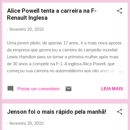
Alice Powell tenta a carreira na F-
Renault Inglesa
-
fevereiro 20, 2010
Uma jovem piloto, de apenas 17 anos, é a mais nova aposta
da empresa que gerenciou a carreira do campeão mundial
Lewis Hamilton para se tornar a primeira mulher após mais
de 30 anos a competir na F-1. A inglesa Alice Powell, que
começou sua carreira no automobilismo aos oito anos de
idade, no kart, competiu no último ano pela equipe Manor, a
mesma que projetou os campeões Lewis Hamilton e Kimi
Postar um comentário
LEIA MAIS
Raikkonen. Neste ano, a piloto vai disputar sua segunda
temporada na F-Renault Inglesa, junto com mais outros 28
homens. O próximo passo, segundo ela, é chegar à F-1.
Jenson foi o mais rápido pela manhã!
"Sou um ser humano, exatamente igual aos meninos, e não
há motivos para que eu não possa batê-los. Se uma garota
-
fevereiro 20, 2010
está lá e faz bem seu trabalho, então mais mulheres