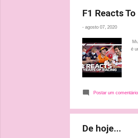
F1 Reacts To
-
agosto 07, 2020
Mui
é u
Postar um comentário
De hoje...