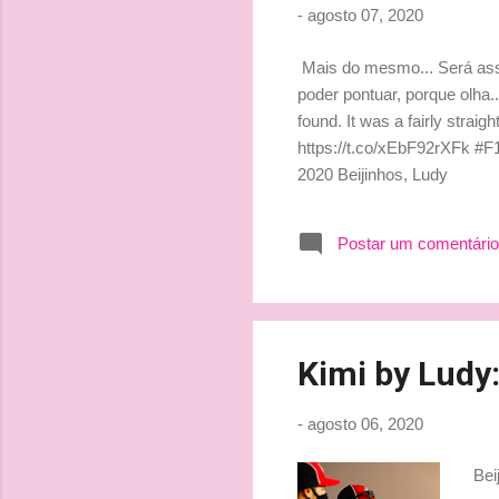
-
agosto 07, 2020
Mais do mesmo... Será ass
poder pontuar, porque olha... 
found. It was a fairly stra
https://t.co/xEbF92rXFk #
2020 Beijinhos, Ludy
Postar um comentário
Kimi by Ludy:
-
agosto 06, 2020
Bei