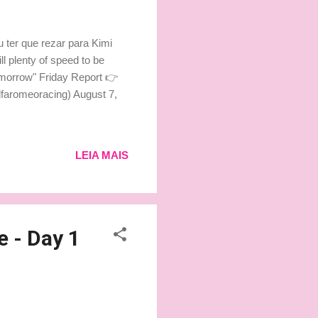
ter que rezar para Kimi
ill plenty of speed to be
tomorrow" Friday Report 👉
faromeoracing) August 7,
LEIA MAIS
e - Day 1