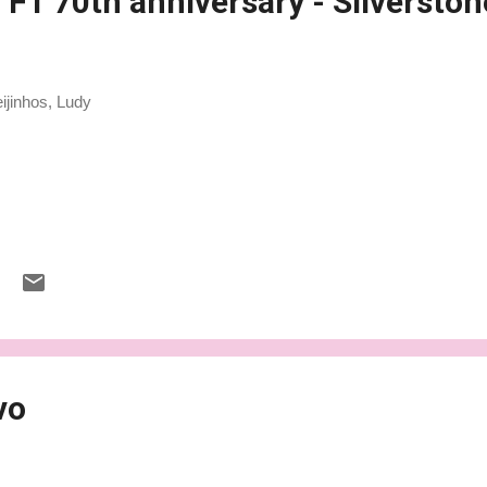
 F1 70th anniversary - Silverston
jinhos, Ludy
vo