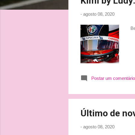
Kimi by Ludy:
t
a
-
agosto 08, 2020
g
e
Bei
n
s
Postar um comentário
Último de no
-
agosto 08, 2020