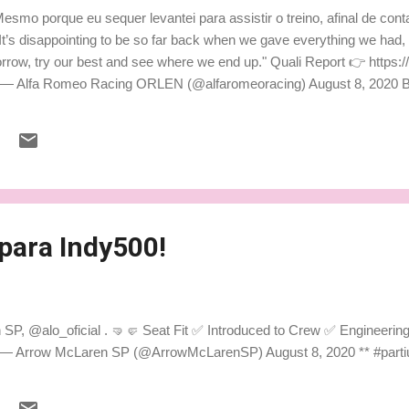
mo porque eu sequer levantei para assistir o treino, afinal de conta
’s disappointing to be so far back when we gave everything we had, but
morrow, try our best and see where we end up." Quali Report 👉 http
u — Alfa Romeo Racing ORLEN (@alfaromeoracing) August 8, 2020 Be
para Indy500!
P, @alo_oficial . 🤜🤛 Seat Fit ✅ Introduced to Crew ✅ Engineerin
Y — Arrow McLaren SP (@ArrowMcLarenSP) August 8, 2020 ** #partiu