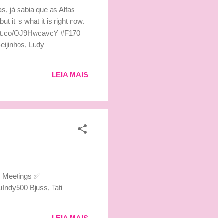
s, já sabia que as Alfas
 it is what it is right now.
s://t.co/OJ9HwcavcY #F170
ijinhos, Ludy
LEIA MAIS
g Meetings ✅
Indy500 Bjuss, Tati
LEIA MAIS