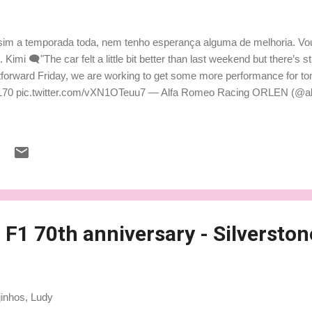
im a temporada toda, nem tenho esperança alguma de melhoria. Vou 
Kimi 🗨️"The car felt a little bit better than last weekend but there’s st
ightforward Friday, we are working to get some more performance for 
F170 pic.twitter.com/vXN1OTeuu7 — Alfa Romeo Racing ORLEN (@al
 F1 70th anniversary - Silverston
jinhos, Ludy