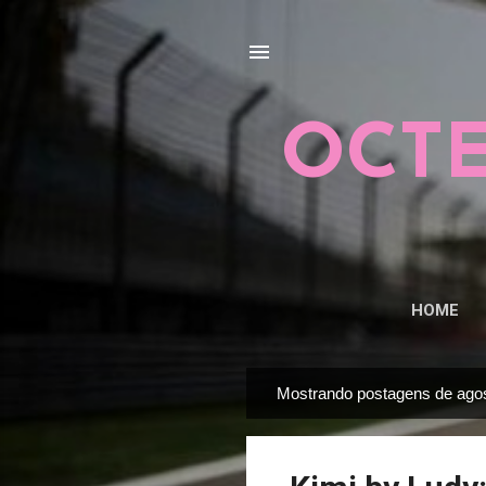
OCTE
HOME
Mostrando postagens de agos
P
o
s