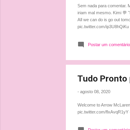
Sem nada para comentar. Mes
iriam mal mesmo. Kimi 💬 "It
All we can do is go out to
pic.twitter.com/ip3U8hQiK
Postar um comentário
Tudo Pronto 
-
agosto 08, 2020
Welcome to Arrow McLaren S
pic.twitter.com/flxAvqR1y
Postar um comentário