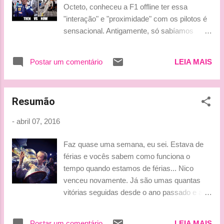
são muito caras. Seria bom para todas as
Octeto, conheceu a F1 offline ter essa
equipes se o esporte voltasse a ter algo
"interação" e "proximidade" com os pilotos é
aspirado. Eles (os motores turbo) já custaram
sensacional. Antigamente, só sabíamos
muito dinheiro e vão seguir custando muito
deles em entrevistas de grandes meios e só
dinheiro”, opinou Vettel. Além dos V6 turbo, a F1
por elas podíamos intuir um pouco mais de
optou por aplicar um complicado sistema híbrido
Postar um comentário
LEIA MAIS
suas personalidades. Hoje é tão mais fácil...
nos carros. Assim, toda a mecânica dos carros
Bu Lu
passo...
Resumão
-
abril 07, 2016
Faz quase uma semana, eu sei. Estava de
férias e vocês sabem como funciona o
tempo quando estamos de férias... Nico
venceu novamente. Já são umas quantas
vitórias seguidas desde o ano passado e as
que contam para esse ano são duas. Elas
vem de boas largadas em primeiro lugar -
Postar um comentário
LEIA MAIS