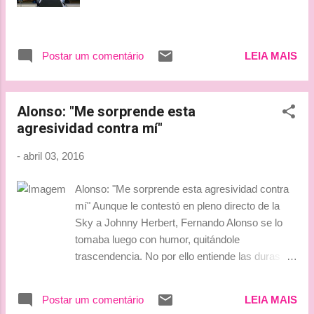
Postar um comentário
LEIA MAIS
Alonso: "Me sorprende esta
agresividad contra mí"
-
abril 03, 2016
Alonso: "Me sorprende esta agresividad contra
mí" Aunque le contestó en pleno directo de la
Sky a Johnny Herbert, Fernando Alonso se lo
tomaba luego con humor, quitándole
trascendencia. No por ello entiende las duras
palabras del expiloto británico en su blog
personal, en las que afirmaba que el español
Postar um comentário
LEIA MAIS
debería retirarse. No es la primera vez que en