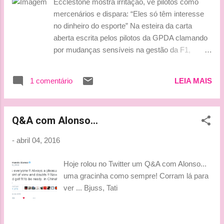
Ecclestone mostra irritação, vê pilotos como
largaram na corrida, por isto não podem ser
mercenários e dispara: “Eles só têm interesse
considerados como primeiro abandono.
no dinheiro do esporte” Na esteira da carta
Fonte: www.formula1.com É isto gente.
aberta escrita pelos pilotos da GPDA clamando
Qualquer coisa me mandem um e-mail.
por mudanças sensíveis na gestão da F1,
Beijinhos, Ludy
Bernie Ecclestone, que deu razão aos
competidores, desta vez mostrou irritação com
1 comentário
LEIA MAIS
os protagonistas do espetáculo e os colocou na
posição de mercenários do esporte Cada vez
mais, a F1 vai ganhando um cenário político
Q&A com Alonso...
relativamente tenso entre os pilotos e os
dirigentes que regem os rumos do esporte. Um
-
abril 04, 2016
novo capítulo deste embate foi escrito por
Bernie Ecclestone, que disparou contra os
Hoje rolou no Twitter um Q&A com Alonso...
competidores no fim de semana do GP do
uma gracinha como sempre! Corram lá para
Bahrein e disse que “eles sequer deveriam ser
ver ... Bjuss, Tati
autorizados a falar”. Tudo eclodiu depois do
fracassado novo formato de classificação, que
fez sua estreia no GP da Austrália. Sem