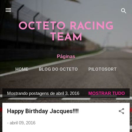
Pular para o conteúdo principal
OCTETO RACING
TEAM
Páginas
HOME
BLOG DO OCTETO
PILOTOSORT
ESPECIAISORT
MAIS…
REGRAS
Mostrando postagens de abril 3, 2016
MOSTRAR TUDO
P
o
Happy Birthday Jacques!!!!
s
t
-
abril 09, 2016
a