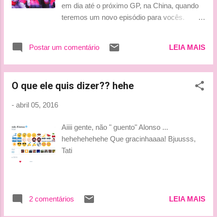
em dia até o próximo GP, na China, quando
feliz com o desempenho do seu substituto, o nov...
teremos um novo episódio para vocês.
Episódio 1 com Tati; Episódio 2 com Ludy;
Beijinhos, Ludy
Postar um comentário
LEIA MAIS
O que ele quis dizer?? hehe
-
abril 05, 2016
Aiiii gente, não " guento" Alonso ...
hehehehehehe Que gracinhaaaa! Bjuusss,
Tati
2 comentários
LEIA MAIS