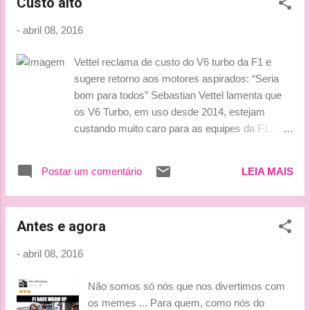
Custo alto
dois carros. Seja com Kimi Räikkönen na
Austrália, seja com Sebastian Vettel no Bahrein,
-
abril 08, 2016
a escuderia parece sofrer com a confiabilidade
de seu novo motor. O finlandês reconhece o
Vettel reclama de custo do V6 turbo da F1 e
problema, mas o vê como algo normal para
sugere retorno aos motores aspirados: “Seria
uma esquadra que está sempre no limite.
bom para todos” Sebastian Vettel lamenta que
“Estamos indo na direção correta, mas é óbvio
os V6 Turbo, em uso desde 2014, estejam
que não é ideal para a equipe ter apenas um
custando muito caro para as equipes da F1. O
carro terminando a corrida. Nesse esporte,
alemão sugere o retorno aos motores aspirados
sempre vamos ao limite e as coisas podem dar
como forma de aliviar as economias das
errado. Não é o que queremos, mas é parte do
Postar um comentário
LEIA MAIS
equipes Sebastian Vettel teme que o alto custo
automobilismo. Sabemos que o carro é muito
dos V6 turbo da F1, em uso desde 2014, esteja
bom, mas...
comprometendo o orçamento das equipes da
Antes e agora
categoria. Para controlar os altos custos do
certame, cada vez mais um fator de risco para
-
abril 08, 2016
escuderias menores, o alemão sugeriu o retorno
aos motores aspirados. “Pessoalmente, acho
Não somos só nós que nos divertimos com
que as regulações para unidades de potência
os memes ... Para quem, como nós do