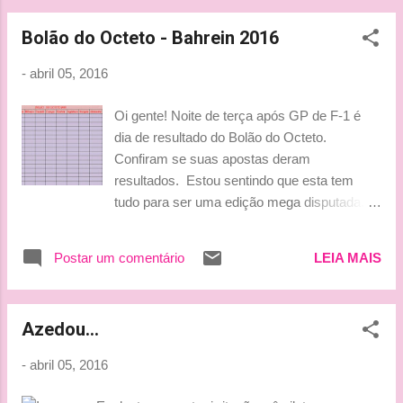
Bolão do Octeto - Bahrein 2016
-
abril 05, 2016
Oi gente! Noite de terça após GP de F-1 é
dia de resultado do Bolão do Octeto.
Confiram se suas apostas deram
resultados. Estou sentindo que esta tem
tudo para ser uma edição mega disputada.
Vamos ver no que vai dar. clique na imagem
para ampliar Resultado do GP do Bahrein
Postar um comentário
LEIA MAIS
Pole: Lewis Hamilton (Mercedes) P1: Nico
Rosberg (Mercedes) P2: Kimi Räikkönen
(Ferrari) P3: Lewis Hamilton (Mercedes) P4:
Azedou...
Daniel Ricciardo (Red Bull Racing) P5:
Romain Grosjean (Haas) VR: Nico Rosberg
-
abril 05, 2016
(Mercedes) 1º a abandonar: Jenson Button
(McLaren) OBS: Palmer e Vettel sequer