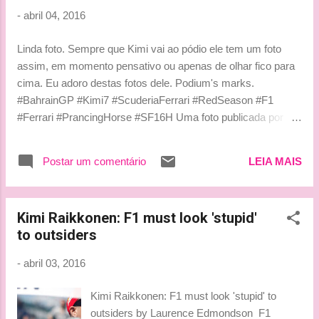
-
abril 04, 2016
Linda foto. Sempre que Kimi vai ao pódio ele tem um foto
assim, em momento pensativo ou apenas de olhar fico para
cima. Eu adoro destas fotos dele. Podium's marks.
#BahrainGP #Kimi7 #ScuderiaFerrari #RedSeason #F1
#Ferrari #PrancingHorse #SF16H Uma foto publicada por
Scuderia Ferrari (@scuderiaferrari) em Abr 3, 2016 às 3:48
PDT Beijinhos, Ludy
Postar um comentário
LEIA MAIS
Kimi Raikkonen: F1 must look 'stupid'
to outsiders
-
abril 03, 2016
Kimi Raikkonen: F1 must look 'stupid' to
outsiders by Laurence Edmondson F1