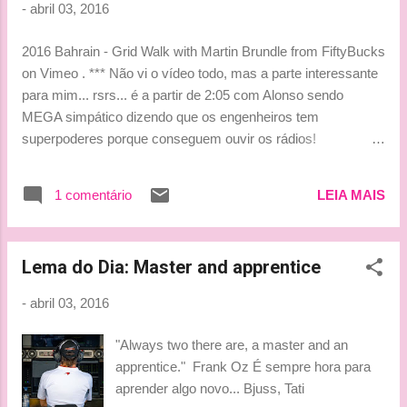
-
abril 03, 2016
Brasil? E neste fim de semana não foi
diferente. Tivemos o melhor do fim de
2016 Bahrain - Grid Walk with Martin Brundle from FiftyBucks
semana quando Alonso interrompeu a
on Vimeo . *** Não vi o vídeo todo, mas a parte interessante
transmissão AO VIVO para falar com Johnny
para mim... rsrs... é a partir de 2:05 com Alonso sendo
Herbert, que anteriormente havia dito que o
MEGA simpático dizendo que os engenheiros tem
espanhol já estava no momento de se
superpoderes porque conseguem ouvir os rádios!
aposentar. Alonso não curtir nada, nada e
SENSACIONAL!!! hehehehe Bjuss, Tati
não perdeu muito tempo, pois quando viu a
oportunidade foi logo direto ao ponto
1 comentário
LEIA MAIS
respondendo na lata o que ele achava de
Herbert. #toma!! Hoje em dia é muito fácil
para um ex-qualquer coisa virar
Lema do Dia: Master and apprentice
comentarist...
-
abril 03, 2016
"Always two there are, a master and an
apprentice." Frank Oz É sempre hora para
aprender algo novo... Bjuss, Tati