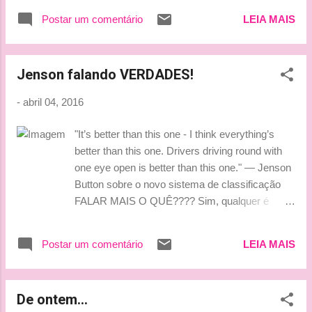
anuência da maioria dos pilotos, o novo sistema
Postar um comentário
LEIA MAIS
foi em frente, mas desagradou não só os
competidores, mas também chefes de equipes
e dirigentes da categoria. ...
Jenson falando VERDADES!
-
abril 04, 2016
"It’s better than this one - I think everything’s
better than this one. Drivers driving round with
one eye open is better than this one." — Jenson
Button sobre o novo sistema de classificação
FALAR MAIS O QUÊ???? Sim, qualquer é
melhor do que esta BIZARRICE atual que eles
chamam de "Qualifying"... Bjuss, Tati
Postar um comentário
LEIA MAIS
De ontem...