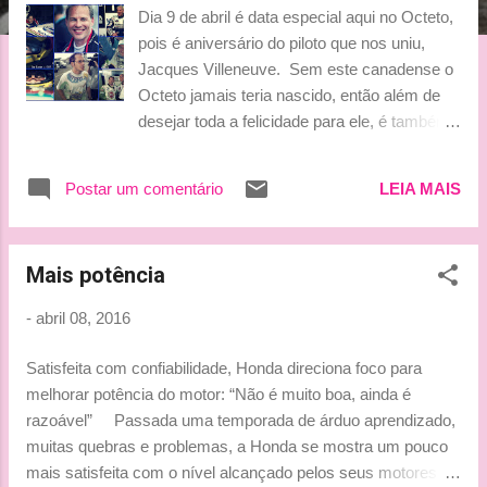
g
Dia 9 de abril é data especial aqui no Octeto,
e
pois é aniversário do piloto que nos uniu,
n
Jacques Villeneuve. Sem este canadense o
Octeto jamais teria nascido, então além de
s
desejar toda a felicidade para ele, é também
um dia de agradecer. Espero que seu dia
seja repleto de bons momentos Jacques, ao
Postar um comentário
LEIA MAIS
lado de seus filhos Jules, Joakin, Ben e
Henry e de sua família. Feliz aniversário /
Happy Birthday / Joyeux Anniversaire
Mais potência
Jacques Villeneuve !!!!!!!! Beijinhos, Ludy
-
abril 08, 2016
Satisfeita com confiabilidade, Honda direciona foco para
melhorar potência do motor: “Não é muito boa, ainda é
razoável” Passada uma temporada de árduo aprendizado,
muitas quebras e problemas, a Honda se mostra um pouco
mais satisfeita com o nível alcançado pelos seus motores