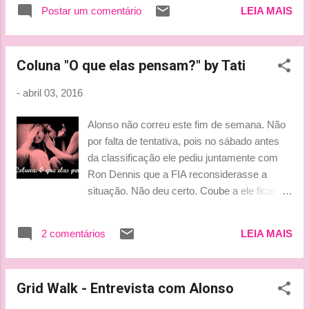
Postar um comentário
LEIA MAIS
Coluna "O que elas pensam?" by Tati
-
abril 03, 2016
Alonso não correu este fim de semana. Não
por falta de tentativa, pois no sábado antes
da classificação ele pediu juntamente com
Ron Dennis que a FIA reconsiderasse a
situação. Não deu certo. Coube a ele ficar do
outro lado da pista. Mas ter ficado fora do
carro não tirou o protagonismo do espanhol.
2 comentários
LEIA MAIS
Aliás, se ano passado Fernando não pôde
apresentar grandes resultados por conta do
carro ruim, no paddock ele protagonizou
Grid Walk - Entrevista com Alonso
ótimos e divertidos momentos, como
esquecer as aventuras vividas no GP do