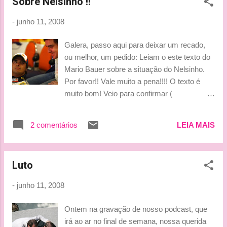
Sobre Nelsinho !!
dele começada em 1994, quando, aos 23 anos, era testador
da Williams e substituiu o tricampeão Ayrton Senna, após a
-
junho 11, 2008
trágica morte do brasileiro. Segundo as especulações, são
grandes as possibilidades de Coulthard não ficar na Red Bull
Galera, passo aqui para deixar um recado,
em 2009. E, os rumores também apontam que ele tem uma
ou melhor, um pedido: Leiam o este texto do
oferta para se tornar comentarista de F-1 para uma televisão
Mario Bauer sobre a situação do Nelsinho.
britânica."Sem dúvida, o relógio está avançado. Tive uma v...
Por favor!! Vale muito a pena!!!! O texto é
muito bom! Veio para confirmar (
infelizmente) todas minhas suspeitas
(expostas aqui mesmo no blog): o grande
2 comentários
LEIA MAIS
problema do Nelsinho é ser companheiro do
Alonso. AHH!!!Tenho uma consideração a
fazer sobre isso: li um dos comentários (lá
Luto
no Blog do Mario) falando que por tudo o que
foi dito no texto, Luisinho tornava-se ainda
-
junho 11, 2008
mais extradiordinário. Bom... eu discordo!
Vou explicar o porquê: Hamilton fez uma bela
Ontem na gravação de nosso podcast, que
estréia não porque tem MAIS talento que
irá ao ar no final de semana, nossa querida