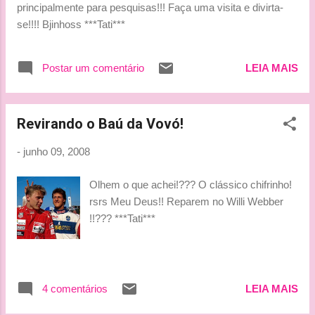
principalmente para pesquisas!!! Faça uma visita e divirta-
rsrsrsrs "Sunday wasn’t a good day for Lewis
se!!!! Bjinhoss ***Tati***
Hamilton. After smashing into Kimi
Raikkonen in the pitlane, taking both drivers
out of the race, he went into the McLaren
Postar um comentário
LEIA MAIS
hospitality suite to get a cool drink. But he
fared no better there: as a member of the
McLaren catering staff lent into a cupboard to
Revirando o Baú da Vovó!
get...
-
junho 09, 2008
Olhem o que achei!??? O clássico chifrinho!
rsrs Meu Deus!! Reparem no Willi Webber
!!??? ***Tati***
4 comentários
LEIA MAIS