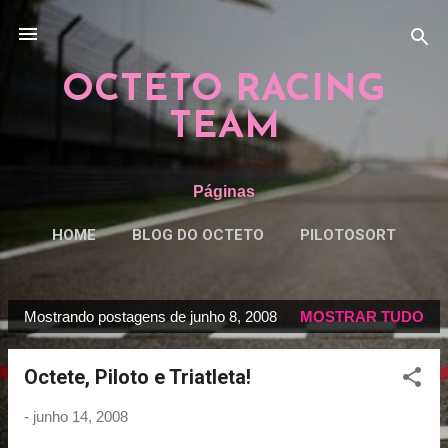
Pular para o conteúdo principal
OCTETO RACING
TEAM
Páginas
HOME
BLOG DO OCTETO
PILOTOSORT
ESPECIAISORT
MAIS…
REGRAS
Mostrando postagens de junho 8, 2008
MOSTRAR TUDO
P
o
Octete, Piloto e Triatleta!
s
t
-
junho 14, 2008
a