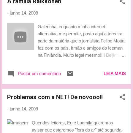
A família Räikkönen
time da equipe francesa, com Franck Montagny. MOTOR
RACING | LE MANS Differences abound, but Le Mans and
-
junho 14, 2008
Formula One share talent and respect Auto Racing/ Le Mans
special report By Brad Spurgeon Published: June 13, 2008
Galerinha, enquanto minha internet
One is the greatest auto-racing series in the world, the other
alternativa me permite, posto aqui a terceira
is one of the world's three greatest races. While the Formula
parte da matéria que o jornalista Felipe Motta
One championship and the Le Mans 24-Hour race have little
fez com os pais, irmão e amigos do Iceman
in common in terms of the racing style or ca...
na Finlândia. Muito legal mesmo!!!! Beijinhos,
Ludy
Postar um comentário
LEIA MAIS
Problemas com a NET! De novooo!!
-
junho 14, 2008
Queridos leitores, Eu e Ludmila queremos
avisar que estaremos "fora do ar" até segunda-