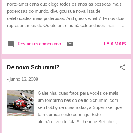
norte-americana que elege todos os anos as pessoas mais
poderosas do mundo, divulgou sua nova lista de
celebridades mais poderosas. And guess what!? Temos dois
representantes do Octeto entre as 50 celebridades mais
poderosas. hehehehe Babem, isso é para poucos!!! E
adivinhem quem são estes dois!? hehehehe Kimi Räikkönen
Postar um comentário
LEIA MAIS
e Fernando Alonso, o primeiro está em 36º e o segundo em
43º. Os dois pilotos são os únicos representantes de seus
respctivos países a figurar na lista da Forbes. Vou falar uma
De novo Schummi?
coisa hein? Poderosos estes nossos Octetes!!! hehehehehe
Beijinhos, Ludy
-
junho 13, 2008
Galerinha, duas fotos para vocês de mais
um tombinho básico de tio Schummi com
seu hobby de duas rodas, a Superbike, que
tem corrida neste domingo. Este
alemão...vou te falar!!!! hehehe Beijinhos,
Ludy