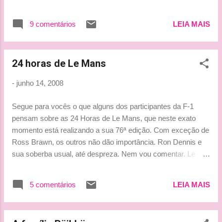
poderia faltar no casório! Onde estaria
eventos de triathlon, para melhorar o nível de
Raquelita e seus modelitos?! rsrs O Primeiro
sua forma física. Após o sucesso em seu
9 comentários
LEIA MAIS
Ministro Italiano. O Briatore só tem amigo
primeiro evento no Reino Unido, no
importante ... Jean Todt e esposa (com um
Sevenoaks em abril, onde chegou no
sandália de gosto meio duvidoso! rsrs) Jean
impressionante 16º lugar de 250
24 horas de Le Mans
Alesi e Luís Garcia Abad (manager de
competidore...
Alonso) ***Tati*** P.S.: Estamos de volta
-
junho 14, 2008
mas não sabemos até quando. heheheE
graças a Claro, porque se fossemos
Segue para vocês o que alguns dos participantes da F-1
depender da NET ... hahahahahaha
pensam sobre as 24 Horas de Le Mans, que neste exato
momento está realizando a sua 76ª edição. Com exceção de
Ross Brawn, os outros não dão importância. Ron Dennis e
sua soberba usual, até despreza. Nem vou comentar. Le
Mans é muito importante e quem nunca esteve lá, não
deveria se meter a falar do que não sabe. Neste momento
5 comentários
LEIA MAIS
em que posto para vocês Jacques Villeneuve está em
segundo na corrida, pilotando o Peugeot nº 7, após estar
liderando por um bom tempo. O primeiro colocado é o outro