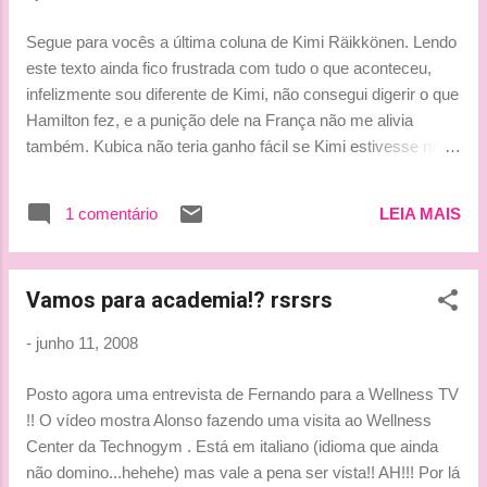
ninguém tem que meter seu nariz nisso", declarou o
finlandês na época. Beijinhos, Ludy
Segue para vocês a última coluna de Kimi Räikkönen. Lendo
este texto ainda fico frustrada com tudo o que aconteceu,
infelizmente sou diferente de Kimi, não consegui digerir o que
Hamilton fez, e a punição dele na França não me alivia
também. Kubica não teria ganho fácil se Kimi estivesse na
pista, pelo menos um pouco mais de dificuldade teria. O
finlandês estava extremamente mais rápido que o polonês
1 comentário
LEIA MAIS
até o safety car causado por Sutil (ironias do destino...). Mas
tudo bem, a vida segue, Kimi é campeão, competente e vai
dar a volta por cima. Ano passado nesta mesma altura do
Vamos para academia!? rsrsrs
campeonato ele estava com um desvantagem de 20 pontos
para o Massa, este ano são só 3. Foi na França que ele
-
junho 11, 2008
começou sua recuperação, e por mais que queiram vê-lo
como carta fora do baralho, ele não está. Kimi parece bobo,
Posto agora uma entrevista de Fernando para a Wellness TV
mas de bobo ele não tem nada! Go Kimi!!! A Bitter Surprise -
!! O vídeo mostra Alonso fazendo uma visita ao Wellness
11.06.08 - www.kimiraikkonen.com It was a bitter
Center da Technogym . Está em italiano (idioma que ainda
disappointment and surprise we had in Canada. I can't
não domino...hehehe) mas vale a pena ser vista!! AH!!! Por lá
believe, that somebody can h...