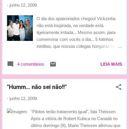
França. O trio formado por Pedro Lamy, Stéphane Sarrazin e
-
junho 12, 2008
Alexander Wurz alinha na ponta do grid com a marca de
3min18s513. Na sequência, mais dois carros da Peugeot.
O dia dos apaixonados chegou! Vickzinha
Em segundo está o trio com Christian Klien, Franck
não está inspirada, na verdade está
Montagny e Ricardo Zonta. Na terceira posição o time de
ligeiramente irritada... Mesmo assim, para
Marc Gené, Nicola Minassian e Jacques Villeneuve. Ricardo
comemorar com vocês o dia... 5 fotinhos
Zonta conseguiu o melhor resultad...
inéditas, que nossas colegas húngaras nos
forneceram. A primeira foto, é da despedida
de solteiro, que tio Bria e Elizabeta
4 comentários
LEIA MAIS
promoveram, lá em Mônaco. Nesta fotinho,
estão acompanhados de Jay Z e sua esposa
Beyonce. Há alguns dias atrás,
"Humm... não sei não!!"
rebecebemos um simpático email,
perguntando sobre a namorada do Liuzzi.
-
junho 12, 2008
Aqui está a mocinha, uma versão saudável
de Amy Winehouse. O nome??? Ainda não
"Pilotos terão tratamento igual", fala Theissen
tenho a resposta. Feliz dia dos namorados
Após a vitória de Robert Kubica no Canadá no
para todos, e muito amor no coração! By
último domingo (8), Mario Theissen afirmou que