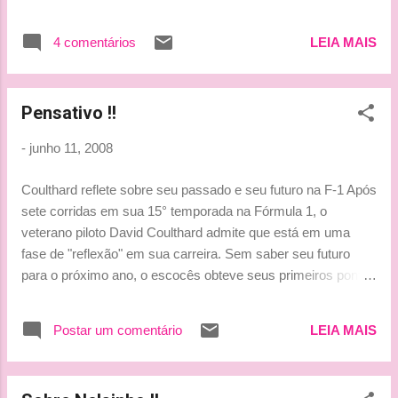
Tetracampeão mundial de Rally Hamilton
terceira colocação nos treinos em Le Mans.
poderia ter umas aulinhas com ele, né?! hehehe
Outros quatro brasileiros participam na
4 comentários
LEIA MAIS
***Tati***
prova: Tomas Erdos (na classe LMP2) ficou
na 27ª posição. Xandinho Negrão e Christian
Fittipaldi (na classe GT1) terminaram em 42º
Pensativo !!
e...
-
junho 11, 2008
Coulthard reflete sobre seu passado e seu futuro na F-1 Após
sete corridas em sua 15° temporada na Fórmula 1, o
veterano piloto David Coulthard admite que está em uma
fase de "reflexão" em sua carreira. Sem saber seu futuro
para o próximo ano, o escocês obteve seus primeiros pontos
em 2008, no domingo passado, no Canadá. "Já passaram 15
anos e isso sem dúvida é muito tempo para alguém. Agora
Postar um comentário
LEIA MAIS
estou refletindo, principalmente, depois de um início de
campeonato tão ruim", destacou Coulthard, de 37 anos. Em
Montreal, o escocês conseguiu seu 62° pódio. A trajetória