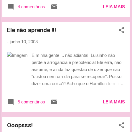
quebrou seu bico no choque. O representante
4 comentários
LEIA MAIS
da Williams também perderá dez posições no
grid de largada na França e considerou a
punição justa. "Eu mereço levar esta punição,
Ele não aprende !!!
assim como Hamilton. Ele não parou, nem eu.
Vi as luzes vermelhas muito tarde, é natural que
-
junho 10, 2008
eu seja punido por isso. Cometi um erro", disse
ao jornal francês "La Presse". Apesar de
É minha gente ... não adianta!! Luisinho não
reconhecer o erro, o alemão admitiu que nunca
perde a arrogância e prepotência! Ele erra, não
prestou atenção no sinal do pit-lane. Com a
assume, e ainda faz questão de dizer que não
sanção, Rosberg não tem nenhuma expectativa
"custou nem um dia para se recuperar". Posso
para a corrida em Magny-Cours. "Posso quase
dizer uma coisa?! Acho que o Hamilton tem um
esquecer esse GP [da França] porque
problema sério de cabeça! Juro!!! Não é
provavelmente vou largar na 18ª ou 19ª
possível que ele não aprenda nada com os seus
posição", falou. (Fonte: Grande Prêmio) *****
5 comentários
LEIA MAIS
erros!! Mas as palavras do médico da McLaren
Então está bem!! Se o próprio Nico disse que
talvez nos expliquem um pouquinho porque o
e...
Hamilton é assim. Vamos as declarações...
Ooopsss!
Lewis " não aprende nunca" Hamilton : "A regra