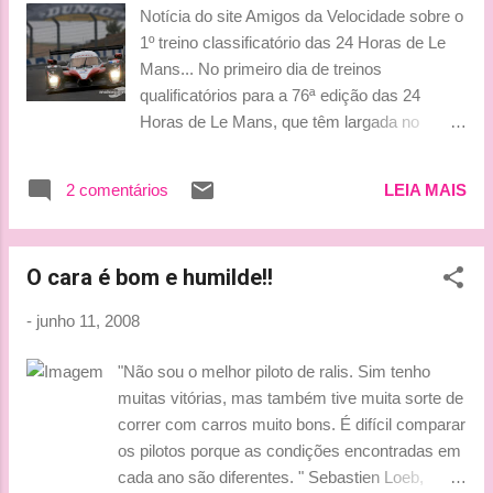
Prêmio da Inglaterra, em 06 de julho. Ainda
Notícia do site Amigos da Velocidade sobre o
conforme os boatos, Alonso não está com
1º treino classificatório das 24 Horas de Le
vontade de permanecer na escuderia
Mans... No primeiro dia de treinos
Renault para o próximo ano. E o jornal Diario
qualificatórios para a 76ª edição das 24
Sport indica que o espanhol iria informar em
Horas de Le Mans, que têm largada no
breve aos dirigentes da montadora a sua
próximo sábado (14), a Peugeot mostrou
intenção de ir embora. O Diario Sport
porque é uma das fortes favoritas à vitória na
acrescenta que o piloto pretende buscar uma
2 comentários
LEIA MAIS
principal prova de endurance do planeta.
vaga para correr na BMW, a terceira força da
Nesta quarta-feira, o trio formado pelos
F-1 neste momento e que ainda não
pilotos Pedro Lamy, Stéphane Sarrazin e
confirmou nenhum de seus pilotos para a
O cara é bom e humilde!!
Alexander Wurz cravou a melhor volta das
temporada que vem. Na c...
sessões com a marca de 3min18s513. A
-
junho 11, 2008
marca francesa, que corre com o modelo a
diesel Peugeot 908, ainda ficou em 2º e 3º
"Não sou o melhor piloto de ralis. Sim tenho
lugares. Na segunda posição está o trio que
muitas vitórias, mas também tive muita sorte de
tem um brasileiro: Ricardo Zonta, Christian
correr com carros muito bons. É difícil comparar
Klien e Franck Montagny. Já a equipe que
os pilotos porque as condições encontradas em
conta com os pilotos Marc Gené, Nicolas
cada ano são diferentes. " Sebastien Loeb,
Minassian e Jacques Villeneuve ficou com a