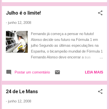
Anthony Davidson - Honda - 1min23s208 7. Nico Hulkenberg
- Williams - 1min23s619 8. Romain Grosjean - Renault -
Julho é o limite!
1min23s899 9. Kamui Kobayashi - Toyota - 1min24s442 O
único Octete a dar o ar da graça no circuito catalão foi David
-
junho 12, 2008
Coulthard !! ***Tati***
Fernando já começa a pensar no fututo!
Alonso decide seu futuro na Fórmula 1 em
julho Segundo as últimas especulações na
Espanha, o bicampeão mundial de Fórmula 1
Fernando Alonso deve encerrar a sua
segunda passagem pela equipe Renault no
final da atual temporada. O piloto assinou o
Postar um comentário
LEIA MAIS
contrato com duração de um ano e o acordo
acaba no fim de 2008. De acordo com os
rumores, a opção de prolongar o vínculo
24 de Le Mans
automaticamente para 2009 pode ser
exercida caso o carro francês apresente um
-
junho 12, 2008
certo nível de performance até o Grande