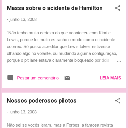
para disputarmos isso e prefiro mesmo é futebol. Enquanto
Massa sobre o acidente de Hamilton
estiver em casa, aqui em São Paulo, antes de voar para a
França na próxima segunda-feira, vou assistir aos jogos da
-
junho 13, 2008
Eurocopa." Fonte: Globo.com Beijinhos, Ludy
"Não tenho muita certeza do que aconteceu com Kimi e
Lewis, porque foi muito estranho o modo como o incidente
ocorreu. Só posso acreditar que Lewis talvez estivesse
olhando algo no volante, ou mudando alguma configuração,
porque o pit lane estava claramente bloqueado por dois
carros que estavam parados." Em 2007, Felipe também
errou no Canadá, mas o pit estava com a saída livre, o que é
Postar um comentário
LEIA MAIS
mais comum acontecer. " É esquisito que este problema do
sinal vermelho sempre aconteça no Canadá, ainda que no
ano passado meu problema tenha sido diferente. Meu carro
Nossos poderosos pilotos
era o primeiro a sair dos pits, o que tornava mais fácil não
notar a luz vermelha." Fonte: Globo.com Beijinhos, Ludy
-
junho 13, 2008
Não sei se vocês leram, mas a Forbes, a famosa revista