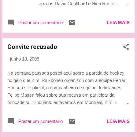
apenas David Coulthard e Nico Rosberg.
Apesar de estar com a cara e o cabelo de
quem acordou hà cinco minutos, Nico
Postar um comentário
LEIA MAIS
marcou o 4º tempo do dia. Tempos: 1.L.
Badoer-FerrariF2008 1:21.013 95 2. P. de la
Rosa - McLarenMP4-23 1:21.374 +0.361111
Convite recusado
3. T. Glock- ToyotaTF108 1:21.573 +0.56097
4. N. Rosberg - WilliamsFW30 1:21.614
-
junho 13, 2008
+0.60186 5. D. Coulthard - Red Bull
RacingRB4 1:21.669+0.65686 6. R. Kubica -
Na semana passada postei aqui sobre a partida de hockey
BMW SauberF1.08 1:21.761 +0.748114 7.R.
no gelo que Kimi Räikkönen organizou com a equipe Ferrari.
Barrichello- HondaRA108 1:21.950
Em seu site oficial, o companheiro de equipe do finlandês,
+0.937122 8. N. Piquet Jr.- RenaultR28
Felipe Massa falou sobre sua recusa em participar da
1:22.037 +1.024129 9. S. Bourdais - Toro
brincadeira. "Enquanto estávamos em Montreal, Kimi e
RossoSTR3 1:22.395 +1.382101 Fonte dos
algumas pessoas da equipe foram ao famoso estádio de
tempos é o site holandês F1 Today By Lu
hóquei no gelo da cidade disputar uma partida. Tenho de
Postar um comentário
LEIA MAIS
confessar que deixei passar essa. Não faço a mínima idéia
do que seja um jogo do esporte. No Brasil faz muito calor