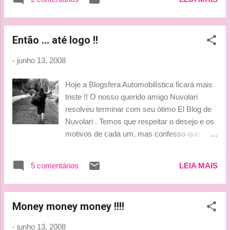
Nuvo, sei que a Tati já se despediu por nós,
mas foi impossível não fazer um novo post,
após assistir ao video que você nos dedicou.
Então ... até logo !!
Emoção foi pouco para descrevê-lo. Muito
Obrigada!!!!!! Você, como o Marcelo,
-
junho 13, 2008
estiveram ao nosso lado desde o primeiro
mês. Você ouviu o nosso primeiro podcast, e
Hoje a Blogsfera Automobilística ficará mais
nos deu vários conselhos sobre ele. Nunca
triste !! O nosso querido amigo Nuvolari
vou esquecer do seu texto , descrevendo o
resolveu terminar com seu ótimo El Blog de
valor de um casco (capacete) e falando
Nuvolari . Temos que respeitar o desejo e os
sobre o seu... Também, não esquecerei da
motivos de cada um, mas confesso que
charge mais maravilhosa, que Jenson Button
fiquei muito triste com a notícia. Nós vamos
já recebeu na vida. Você e seu blog anti-
perder um lugar de qualidade e muita
maFIA nos farão muita falta. Acho que na
5 comentários
LEIA MAIS
diversão!! O Nuvolari nos ajudou muito,
verdade, você está indo, porque não se
assim com outros queridos blogueiros, no
conformou com a vitória do Mosley, não é?
início desta nossa jornada com o Octeto. E
De qualquer forma sei que o senhor não...
Money money money !!!!
por isso queremos dizer a ele : um Muito
Obrigada e também Até Breve !!!!! Tenho
-
junho 13, 2008