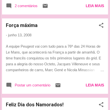
2 comentários
LEIA MAIS
Força máxima
-
junho 13, 2008
A equipe Peugeot vai com tudo para a 76ª das 24 Horas de
Le Mans, que acontecerá na França a partir de amanhã. O
time francês conquistou os três primeiros lugares do grid. E
para a alegria do nosso Octeto, Jacques Villeneuve e seus
companheiros de carro, Marc Gené e Nicola Minassian
largarãocom seu modelo Peugeot 908 nº 7 na segunda fila,
em terceiro lugar. Abaixo, a matéria completa que saiu no site
Postar um comentário
LEIA MAIS
Amigos da Velocidade . O modelo Peugeot 908 confirmou o
favoritismo nos treinos de classificação para a 76ª edição
das 24 Horas de Le Mans e larga da pole position na prova
Feliz Dia dos Namorados!
de endurance - que acontece neste próximo sábado (14) na