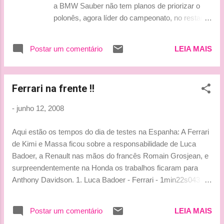
Vick
a BMW Sauber não tem planos de priorizar o
polonês, agora líder do campeonato, no restante
da temporada. O discurso é contrário ao
comentário feito por Kubica. "Estamos liderando
Postar um comentário
LEIA MAIS
o Mundial de Pilotos, por isso espero que a
equipe me dê 100% de apoio para continuarmos
na frente até a última corrida", afirmou o piloto.
Ferrari na frente !!
"Não vamos mudar a nossa estratégia nas
próximas corridas", destacou Theissen, em
-
junho 12, 2008
entrevista ao site da revista "Autosport", nesta
quinta-feira (12). "Ambos os pilotos terão
Aqui estão os tempos do dia de testes na Espanha: A Ferrari
acesso aos mesmos equipamentos e receberão
de Kimi e Massa ficou sobre a responsabilidade de Luca
tratamento igual por parte da equipe. Então,
Badoer, a Renault nas mãos do francês Romain Grosjean, e
dependendo do que cada um fizer no treino
surpreendentemente na Honda os trabalhos ficaram para
classificatório, decidiremos nossa tática para a
Anthony Davidson. 1. Luca Badoer - Ferrari - 1min22s043 2.
corrida", explicou. (fonte: Grande Prêmio) *****
Robert Kubica - BMW - 1min22s682 3. David Coulthard -
Quanto a igualdade de equipamento isso é um
Red Bull - 1min22s724 4. Sebastien Buemi - Red Bull -
coisa clara, mas quanto ao resto ... Bom, eu ...
Postar um comentário
LEIA MAIS
1min22s764 5. Gary Paffet - McLaren - 1min22s938 6.