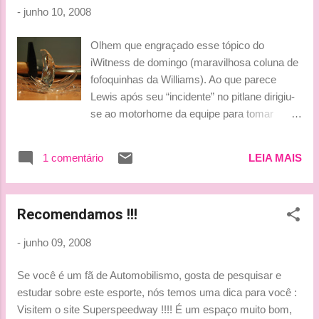
é ridícula. Como podem colocar um farol
-
junho 10, 2008
vermelho no final do pit lane? Mas a norma é
assim e eu aceito. O incidente não avariou a
Olhem que engraçado esse tópico do
confiança que tenho em mim mesmo, não me
iWitness de domingo (maravilhosa coluna de
custou nem um dia para me recuperar. Não
fofoquinhas da Williams). Ao que parece
estou decepcionado e já estou desejando que
Lewis após seu “incidente” no pitlane dirigiu-
chegue Magny-Cours. A verdade é que
se ao motorhome da equipe para tomar
arruinamos todo o trabalho do final de semana,
alguma coisa (soda caustica, talvez). Só
mas com o carro que temos, agora mesmo não
que, como se diz aqui no sul “ele não estava
tem ninguém que possa nos deter". Aki Hintsa,
1 comentário
LEIA MAIS
no dinheiro dele naquele dia” e quando o
médico da McLaren : "Suas estatísticas são
atendente foi pegar o copo acabou
mui...
derrubando dezenas de copos no chão.
Recomendamos !!!
Olha, como eu sou uma boa pessoa
confesso que por cerca de meio miléssimo
-
junho 09, 2008
de segundo eu quase senti pena dele, mas já
passou... Ufa! hahahaha O pessoal da
Se você é um fã de Automobilismo, gosta de pesquisar e
Williams, infinitamente mais simpático que
estudar sobre este esporte, nós temos uma dica para você :
eu, ainda sugere no final da nota que da
Visitem o site Superspeedway !!!! É um espaço muito bom,
próxima ele saia da cama pelo outro lado.