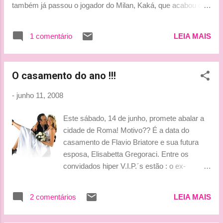
também já passou o jogador do Milan, Kaká, que acabou de
ser papai! Bjinhoss, ***Tati***
1 comentário
LEIA MAIS
O casamento do ano !!!
-
junho 11, 2008
Este sábado, 14 de junho, promete abalar a
cidade de Roma! Motivo?? É a data do
casamento de Flavio Briatore e sua futura
esposa, Elisabetta Gregoraci. Entre os
convidados hiper V.I.P.´s estão : o ex-
presidente do Governo espanhol José María
Aznar e o atual primeiro ministro italiano,
2 comentários
LEIA MAIS
Silvio Berlusconi. Além, é claro, de Fernando
Alonso e Michael Schumacher. Para