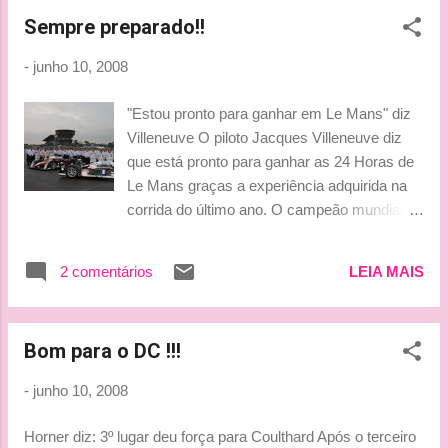
padrinhos Tio Bria escolheu Luciano
Sempre preparado!!
Benetton, proprietário da própria Benetton, e
ninguém mais, ninguém menos que ... Bernie
-
junho 10, 2008
Ecclestone, papai de Tamarinha e Petra " A
estilista". O casal!!!! Na verdade, o
"Estou pronto para ganhar em Le Mans" diz
casamento começará no dia 13 de junho
Villeneuve O piloto Jacques Villeneuve diz
com um jantar para os amigos mais
que está pronto para ganhar as 24 Horas de
próximos dos noivos. A igreja eleita para
Le Mans graças a experiência adquirida na
celebrar a união do casal foi Iglesia de Roma
corrida do último ano. O campeão mundial de
de Santo Espíritu de Sassia , o mesmo lugar
F-1 em 1997 irá dividir o Peugeot 908 com
onde o estilista italiano Valentino escolheu
Nicolas Minassian e Marc Gene pelo
para apresentar sua última coleção. E a festa
2 comentários
LEIA MAIS
segundo ano, e acredita que eles podem ser
será um castelo de Torcresenza, construido
competitivos o suficiente para conseguir a
em 1400. Chique não?!! (Será que vai ter
vitória. "Eu conheço a pista desta vez, e eu
barraco como no casório de Ronaldo Fenô...
Bom para o DC !!!
estou muito feliz com o que nós
encontramos. No ano passado foi a minha
-
junho 10, 2008
primeira experiência, então durante o dia
quando o sol estava se pondo foi o pior
Horner diz: 3º lugar deu força para Coulthard Após o terceiro