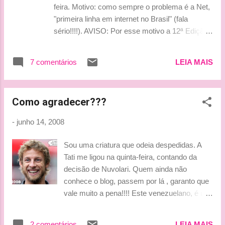
feira. Motivo: como sempre o problema é a Net,
"primeira linha em internet no Brasil" (fala
sério!!!!). AVISO: Por esse motivo a 12ª Edição
do Podcast deverá ir ao ar semana que vem,
dependendo da fabulosa assistência técnica da
7 comentários
LEIA MAIS
Net Niterói... bjinhos Tati PS.: Esta nota foi
digitada pelo 'ghostwriter' de plantão, mais
conhecido como Gilsão Pai lá do Pantanal....
Como agradecer???
-
junho 14, 2008
Sou uma criatura que odeia despedidas. A
Tati me ligou na quinta-feira, contando da
decisão de Nuvolari. Quem ainda não
conhece o blog, passem por lá , garanto que
vale muito a pena!!!! Este venezuelano, é um
blogueiro, amigo, piloto de kart, designer
gráfico e um editor de videos maravilhoso!
2 comentários
LEIA MAIS