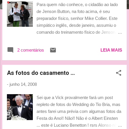
g
Para quem não conhece, o cidadão ao lado
e
de Jenson Button, na foto acima, é seu
n
preparador físico, senhor Mike Collier. Este
simpático inglês, desde janeiro, assumiu o
s
comando do treinamento físico de Jenson,
incentivando o preparo e competições em
triathlon. Hoje, os dois estarão participando
2 comentários
LEIA MAIS
de um evento profissional, e muito importante
no Reino Unido, o Nokia Royal Windsor
Triathlon. A Honda disponibilizou uma
As fotos do casamento ...
entrevista muito interessante com Mike,
explicando a importância deste treinamento
-
junho 14, 2008
diferenciado de Jenson Button. Segue abaixo
a tradução da matéria. É bem interessante,
Sei que a Vick provalmente fará um post
vale a pena conferi r. Button disputa prova
repleto de fotos do Wedding do Tio Bria, mas
britânica de triathlon no fim de semana Não
antes farei uma prévia com algumas fotos da
contente em ser um dos pilotos da F1 com
Festa do Ano!! Não!! Não é o Albert Einsten
melhor forma física, o piloto da Honda,
... este é Luciano Benetton ! rsrs Alonso não
Jenson Button, compete regularmente em