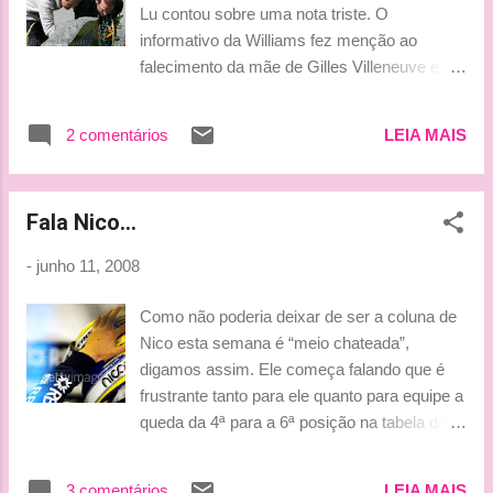
Nelsinho( e tb não estou afirmando que ele
Lu contou sobre uma nota triste. O
não possa ter!) e sim porque obteve na
informativo da Williams fez menção ao
Mclaren TODO o apoio para tornar aquele
falecimento da mãe de Gilles Villeneuve e
momento o mais confortável e tranquilo
avó de Jacques, dona Georgette Coupal, no
possível. 1. Ele sempre teve (tem) a sua
dia 31 de maio. Rapidamente fomos
disposição um dos melhores e mais
2 comentários
LEIA MAIS
vasculhar por fotos na net, encontradas por
completos simuladores ( se não for o
dona Vick. E são estas fotos que posto aqui.
melhor!) para que conhecesse as pistas que
Sentimos muito pela família Villeneuve, o clã
nunca tinha andado. (Se duvidar tem pistas
Fala Nico...
mais amado deste blog! Ainda que eles não
que ele tem mai...
saibam, nossas condolências são as mais
-
junho 11, 2008
sinceras possíveis!!! Beijinhos, Ludy
Como não poderia deixar de ser a coluna de
Nico esta semana é “meio chateada”,
digamos assim. Ele começa falando que é
frustrante tanto para ele quanto para equipe a
queda da 4ª para a 6ª posição na tabela do
campeando de construtores. Contou que até
a volta 19 ele vinha tendo uma maravilhosa
3 comentários
LEIA MAIS