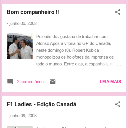
Bom companheiro !!
-
junho 09, 2008
Polonês diz: gostaria de trabalhar com
Alonso Após a vitória no GP do Canadá,
neste domingo (8), Robert Kubica
monopolizou os holofotes da imprensa de
todo o mundo. Entre elas, a espanhola, que
sempre dá um jeito de falar de Fernando
Alonso, em qualquer situação. E o jornal "El
2 comentários
LEIA MAIS
Pais" questionou o piloto da BMW Sauber
sobre a possibilidade de ter, em um futuro
próximo, o bicampeão como companheiro de
F1 Ladies - Edição Canadá
equipe . O polonês afirmou que não vê
nenhum problema nisso. "Eu me dou muito
-
junho 09, 2008
bem com ele. Não sei o que o futuro nos
reserva, mas se trabalharmos juntos na