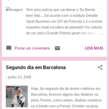
certeza que logo ele estará de volta a este
maravilhoso mundo dos blogs!! hehehehe
Tem uma notícia que vai deixar o Tio Bernie
Bjinhosss do Octeto, Tati, Ludy, Lu e Vick!!!!
bem feliz... De acordo com o instituto Deloitte
Sport Business um GP de Formula 1 é o evento
esportivo mais lucrativo do planeta!!! Os valores
de um único Grande Prêmio giram em torno de
230 milhões de dólares ( ficando a frente das
partidas de futebol americano da NFL), e de 3,9
Postar um comentário
LEIA MAIS
bilhões se for somado tudo que envolve o
evento, como por exemplo: as cotas de
patrocínio, os gastos das equipes e circuitos,
Segundo dia em Barcelona
venda de ingressos e também a renda vinda
dos "Hospitality Centers ". Entretanto, em
-
junho 13, 2008
relação a soma total destes benefícios a F1
ainda fica atrás da NFL e da Liga de Beisebol.
Hoje, foi segundo dia de testes coletivos em
***Tati***
Barcelona, tivemos alguns dos titulares na
pista. Porém, como ontem, Badoer manteve-
se à frente com a Ferrari. Octetes na pista