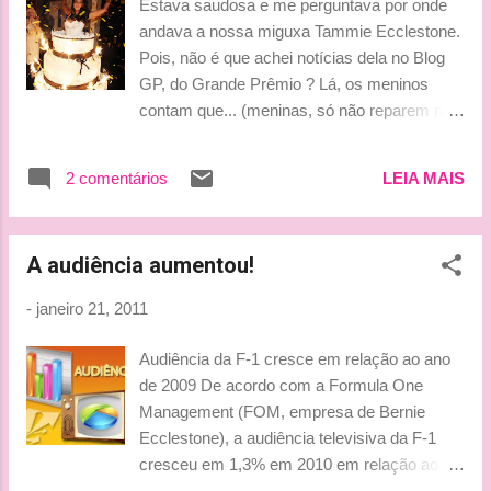
Estava saudosa e me perguntava por onde
2007, quando a regra entrou em vigor, a Bridgestone tentou
andava a nossa miguxa Tammie Ecclestone.
diferenciar os compostos através de uma marca branca na
Pois, não é que achei notícias dela no Blog
lateral do pneu macio. Porém, devido às dificuldades em
GP, do Grande Prêmio ? Lá, os meninos
visualizar a marcação, a empresa pa...
contam que... (meninas, só não reparem na
babação dos guris no texto, sabe como são
os homens... muahhh) Belo presente
2 comentários
LEIA MAIS
@Fernando_Silva7 SUMARÉ — Tem gente
que nasceu com aquilo virado para a lua,
como a gente costuma dizer aqui no interior.
A audiência aumentou!
É o caso de Omar Khyami, modelo e
designer que fez uma festa de aniversário de
-
janeiro 21, 2011
26 anos no último domingo. Até aí, normal,
mais uma festa de aniversário como tantas
Audiência da F-1 cresce em relação ao ano
outras por aí. O lance todo é que há seis
de 2009 De acordo com a Formula One
meses, o cabra namora Tamara Ecclestone,
Management (FOM, empresa de Bernie
filha lindíssima do chefão da F1. O casal já
Ecclestone), a audiência televisiva da F-1
planeja se mudar para uma mansão na
cresceu em 1,3% em 2010 em relação ao
Inglaterra avaliada em US$ 120 milhões,
ano anterior. Em 2009, a categoria