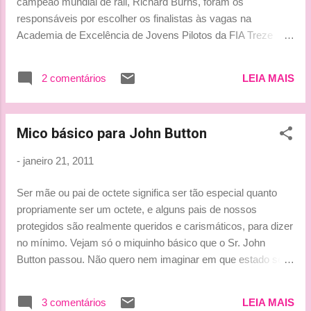
campeão mundial de rali, Richard Burns, foram os
(imagina, que o veneneno não ia pegar...
responsáveis por escolher os finalistas às vagas na
esse é o Octeto, oras! muahhh) By Lu
Academia de Excelência de Jovens Pilotos da FIA Treze
europeus, dois asiáticos, dois norte-americanos e dois
representantes da Oceania vão disputar dez vagas na
2 comentários
LEIA MAIS
Academia de Excelência de Jovens Pilotos da FIA, criada
pela entidade que regula o automobilismo como forma de
desenvolver o esporte no mundo. Destinado a pilotos que
Mico básico para John Button
tenham entre 17 e 23 anos, o programa visa dar pelo menos
uma vaga a cada uma das seguintes regiões: Américas
-
janeiro 21, 2011
Central, do Norte e do Sul; Europa Ocidental e do Norte;
Europa Oriental e Central; Oriente Médio e África; Ásia e
Ser mãe ou pai de octete significa ser tão especial quanto
Oceania. Apesar da tradição no cenário automobilístico
propriamente ser um octete, e alguns pais de nossos
mundial, a América Latina não teve nenhum representante
protegidos são realmente queridos e carismáticos, para dizer
entre os 19 finalistas do programa. Alexander Wurz e Robert
no mínimo. Vejam só o miquinho básico que o Sr. John
Reid, navegador do campeão mundial do WRC em 2001,
Button passou. Não quero nem imaginar em que estado se
Richard Burn...
encontrava o pai de Jenson para esquecer onde estacionou
um simples Ferrari. hahahaha.... Pai de Button aciona polícia
3 comentários
LEIA MAIS
por roubo após esquecer Ferrari estacionada O pai de