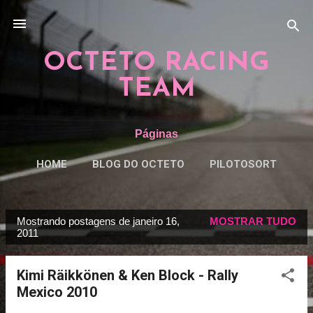
Pular para o conteúdo principal
OCTETO RACING
TEAM
Páginas
HOME
BLOG DO OCTETO
PILOTOSORT
ESPECIAISORT
MAIS…
REGRAS
Mostrando postagens de janeiro 16,
MOSTRAR TUDO
P
2011
o
s
Kimi Räikkönen & Ken Block - Rally
t
Mexico 2010
a