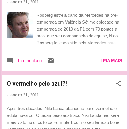
-
janeiro 21, 2011
circuito Ricardo Tormo. Além delas, a Ferrari também
utilizará o modelo 2011 nos primeiros treinos, já que fará o
Rosberg estreia carro da Mercedes na pré-
lançamento de sua nova máquina no dia 28 de janeiro, em
temporada em Valência Sétimo colocado na
Maranello. Fonte: Tazio Caraca!!! Eles já estão no RB7 e já
temporada de 2010 da F1 com 70 pontos a
são campeões mundiais! A Red Bull me impressiona!!! Well,
mais que seu companheiro de equipe, Nico
a...
Rosberg foi escolhido pela Mercedes para
abrir os trabalhos na pré-temporada, com
início em 1º de fevereiro no circuito Ricardo
1 comentário
LEIA MAIS
Tormo, em Valência. O filho do campeão
mundial de F1 de 1982, Keke Rosberg, será
o responsável por estrear o carro da
O vermelho pelo azul?!
escuderia prateada, o W02. Michael
Schumacher debutará com o novo modelo
-
janeiro 21, 2011
no dia seguinte. Em entrevista à agência de
notícias DPA durante a Fashion Week de
Após três décadas, Niki Lauda abandona boné vermelho e
Berlim, Nico confirmou que será o primeiro
adota nova cor O tricampeão austríaco Niki Lauda não será
piloto a conduzir o novo W02 nos testes de
mais visto no circuito da Fórmula 1 com o seu famoso boné
inverno. O alemão entende que a