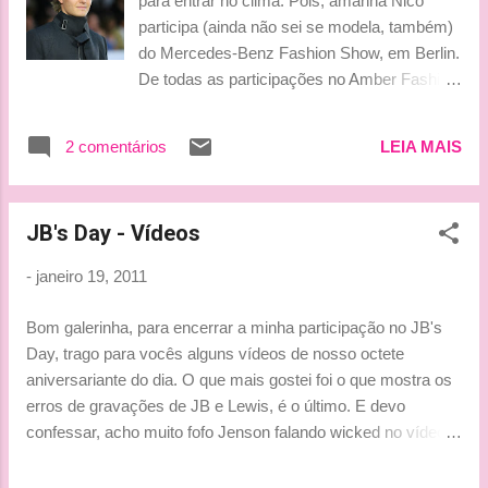
para entrar no clima. Pois, amanhã Nico
homenagem... Para ampliar e salvar, basta
participa (ainda não sei se modela, também)
clicar com botão direito do mouse!
do Mercedes-Benz Fashion Show, em Berlin.
Bjinhossss, Tati
De todas as participações no Amber Fashion
Show em Mônaco esse casaco de 2008 foi,
de longe, o que mais gostei :) Retrato brinde
2 comentários
LEIA MAIS
em p&b: photo shoot para o novo site em
meados de 2010 By Lu
JB's Day - Vídeos
-
janeiro 19, 2011
Bom galerinha, para encerrar a minha participação no JB's
Day, trago para vocês alguns vídeos de nosso octete
aniversariante do dia. O que mais gostei foi o que mostra os
erros de gravações de JB e Lewis, é o último. E devo
confessar, acho muito fofo Jenson falando wicked no vídeo
do Pit Stop Challenge!!! hahaha... Enfim...divirtam-se!
Beijinhos, Ludy