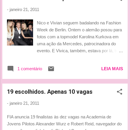
nisso!!! Eu jurava que a audiência da últ...
Lamborghini, assim como é o responsável pela criação dos
-
janeiro 21, 2011
veículos usados na nova versão de ‘Tron – O Legado’ e em
‘Capitão América’. Com a experiência de Simon em grandes
Nico e Vivian seguem badalando na Fashion
trabalhos, Kolles não poupou elogios ao novo funcionário.
Week de Berlin. Ontem o alemão posou para
“Contratar Daniel Simon para ser o responsável pelo design
fotos com a topmodel Karolina Kurkova em
da nova identidade visual da equipe é uma grande notícia
uma ação da Mercedes, patrocinadora do
para todos. Tentar achar palavras para descrevê-lo...
evento. E Vivica, também, estava por lá, toda
trabalhada no botão com minissaia. Não
gostei a bota ser assim "tão combinante"
1 comentário
LEIA MAIS
com a mini. Muito previsível! Mas, amei o
botão! Sempre gostei dessas botas She-Ha!
Seguindo nosso post Caras... Hoje o
19 escolhidos. Apenas 10 vagas
casalzinho marcou presença na Fashion
night by Mercedes-Benz & Vogue . Gente
-
janeiro 21, 2011
fina é outra coisa... Noto que Vivica não
gosta de cores fortes. Sempre os tons mais
FIA anuncia 19 finalistas às dez vagas na Academia de
discretos. Bem como, ela nunca viu um
Jovens Pilotos Alexander Wurz e Robert Reid, navegador do
prendedor de cabelo na vida. muahhh