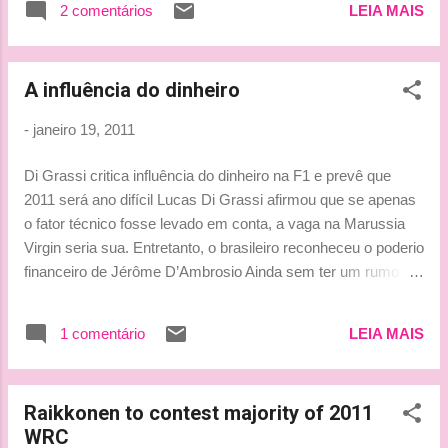
2 comentários
LEIA MAIS
A influência do dinheiro
-
janeiro 19, 2011
Di Grassi critica influência do dinheiro na F1 e prevê que
2011 será ano difícil Lucas Di Grassi afirmou que se apenas
o fator técnico fosse levado em conta, a vaga na Marussia
Virgin seria sua. Entretanto, o brasileiro reconheceu o poderio
financeiro de Jérôme D’Ambrosio Ainda sem ter um rumo
definido para a temporada de 2011, Lucas di Grassi criticou a
influência cada vez maior do dinheiro na F1. Prova disso é a
1 comentário
LEIA MAIS
perda de sua vaga na Virgin, equipe britânica que se
associou à Marussia, para Jérôme D’Ambrosio, que apesar
de ter fechado o campeonato de 2010 da GP2 apenas em
Raikkonen to contest majority of 2011
12º, levou um aporte de € 5 milhões à escuderia anglo-russa,
WRC
garantindo um lugar como titular, ao lado do experiente Timo