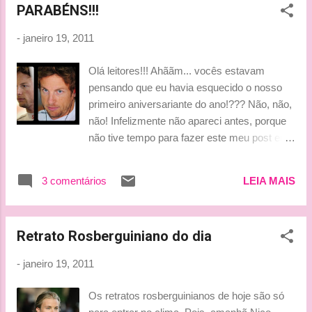
PARABÉNS!!!
modelo está fazendo nas fotos?? Ok, eu juro
solenemente, aqui, nas letras miúdas do
-
janeiro 19, 2011
post, que não vou fazer piadas sobre as
razões do MS não ter sido convidado para o
Olá leitores!!! Ahããm... vocês estavam
FASHION week da Merça. Muahh by Lu
pensando que eu havia esquecido o nosso
primeiro aniversariante do ano!??? Não, não,
não! Infelizmente não apareci antes, porque
não tive tempo para fazer este meu post em
homenagem ao nosso The Real! Em pensar
que, quando começamos a seguir o Jen,
3 comentários
LEIA MAIS
muito antes até do Blog... éramos só 4 fãs.
hehe. Hoje, depois de campeão do mundo o
nosso The Real, como apelidamos
Retrato Rosberguiniano do dia
carinhosamente desde 2007 este nosso
inglês, traz consigo novos seguidores... Ao
-
janeiro 19, 2011
nosso querido The Real, quero desejar
muitas felicidades, saúde e sucesso tanto
Os retratos rosberguinianos de hoje são só
nas pistas quanto foras delas!!!! Aqui minha