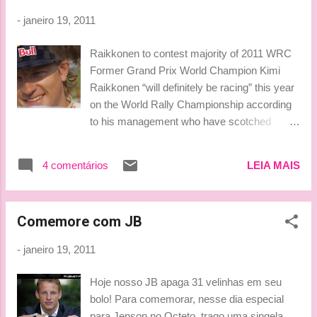
Glock. Em entrevista concedida à rádio ‘Jovem Pan’ no
-
janeiro 19, 2011
último sábado (15), o brasileiro, que ascendeu à vaga de
titular na F1 depois de quatro anos de GP2, deixou claro que
Raikkonen to contest majority of 2011 WRC
sua saída do grid da categoria em 2011 é resultado da falta
Former Grand Prix World Champion Kimi
de patrocínios nacionais, o que sobrou para o concorrente
Raikkonen “will definitely be racing” this year
europeu...
on the World Rally Championship according
to his management who have scotched
rumours of the Finn’s retirement from the
sport. The Finn has yet to formally announce
4 comentários
LEIA MAIS
a programme for 2011 but his management
team say that they are confident he will be
out on the majority of the rallies this year, at
Comemore com JB
the wheel of a Citroen DS3 WRC. Raikkonen
has lodged an entry on this year’s World
-
janeiro 19, 2011
Championship under the ICE 1 Racing
banner, and he is likely to compete on at least
Hoje nosso JB apaga 31 velinhas em seu
10 of this year’s 13 rounds, with funding from
bolo! Para comemorar, nesse dia especial
private sponsors. His manager Steve
para Jenson no Octeto, trago uma singela