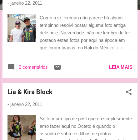
g
-
janeiro 22, 2011
e
Como o sr. Iceman não parece há algum
n
tempinho resolvi postar alguma foto antiga
s
dele hoje. Na verdade, não me lembro de ter
postado estas fotos por aqui na época em
que foram tiradas, no Rali do México, em
março passado. Uau! Quase 1 ano! Enfim,
deixo as fotos agora para vocês! Devo
2 comentários
LEIA MAIS
confessar que se Kimi não tivesse
continuado a correr com um Citroën, vê-lo
como companheiro de Ken Block seria
Lia & Kira Block
awesome!!!! Como gostam de dizer os
americanos...hahaha KR & KB - Rally
-
janeiro 22, 2011
Mexico 2010 Dica: Monster_Block43 (KRS
Forum) Beijinhos, Ludy
Se tem um tipo de post que eu simplesmente
amo fazer aqui no Octeto é quando o
assunto é sobre os filhos de pilotos.