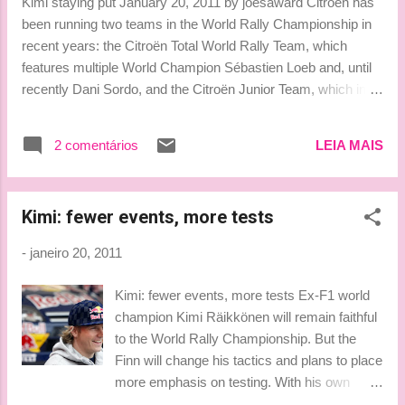
Kimi staying put January 20, 2011 by joesaward Citroën has
campeão da temporada 2010 deixa seus negócios nas mãos
been running two teams in the World Rally Championship in
de um advogado e de seu pai, Norbert — o primeiro cuida da
recent years: the Citroën Total World Rally Team, which
revisão de contratos e o segundo, da análise em relação aos
features multiple World Champion Sébastien Loeb and, until
inte...
recently Dani Sordo, and the Citroën Junior Team, which in
2010 was sponsored by Red Bull and featured drivers
Sébastien Ogier and former F1 driver Kimi Räikkönen. This
2 comentários
LEIA MAIS
year Ogier has moved up to partner Loeb, Sordo has joined
Mini and the Junior Team is being discontinued – at least in
name. It seems that the team will continue to exist, under the
Kimi: fewer events, more tests
management of Benoit Nogier. The difference is that the cars
will be leased to private operations, although the preparation
-
janeiro 20, 2011
and rally operations will be undertaken by the team, which
has thus become a commercial enterprise, rather than a
Kimi: fewer events, more tests Ex-F1 world
secondary factory team. There will still be four cars running
champion Kimi Räikkönen will remain faithful
out of the team’s headquarters in Satory, near Versailles, but
to the World Rally Championship. But the
two will be customer cars. One of these will be run fo...
Finn will change his tactics and plans to place
more emphasis on testing. With his own
team "ICE 1 racing" Kimi Räikkönen returns