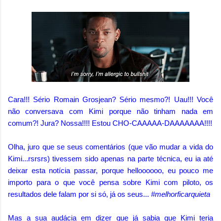
Cara!!! Sério Romain Grosjean? Sério mesmo?! Uau!!! Você
não conversava com Kimi porque não tinham nada em
comum?! Jura? Nossa!!!! Estou CHO-CAAAAA-DAAAAAAA!!!!
Olha, juro que se seus comentários (que vão mudar a vida do
Kimi...rsrsrs) tivessem sido apenas na parte técnica, eu ia até
deixar esta notícia passar, porque helloooooo, eu pouco me
importo para o que você pensa sobre Kimi com piloto, os
resultados dele falam por si só, já os seus...
#melhorficarquieta
Mas a sua audácia em dizer que já sabia que Kimi teria