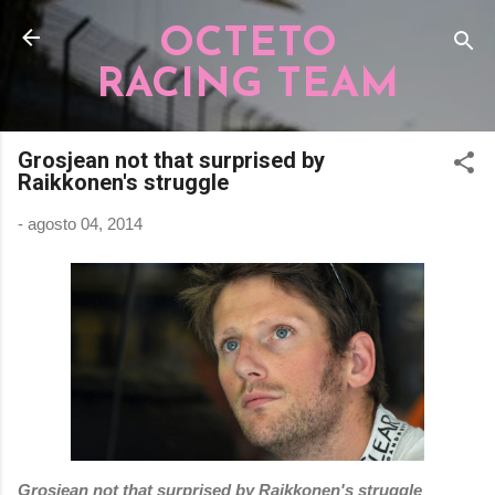
Pular para o conteúdo principal
OCTETO
RACING TEAM
Grosjean not that surprised by
Raikkonen's struggle
-
agosto 04, 2014
Grosjean not that surprised by Raikkonen's struggle