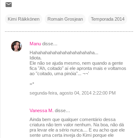
Kimi Räikkönen
Romain Grosjean
Temporada 2014
Manu
disse…
C
Hahahahahahahahahahahahaha...
o
Idiota.
Ele não se ajuda mesmo, nem quando a gente
m
fica "Ah, coitado" aí ele apronta mais e voltamos
e
ao "coitado, uma pinóia"... ¬¬'
n
=*
t
segunda-feira, agosto 04, 2014 2:22:00 PM
á
r
Vanessa M.
disse…
i
Ainda bem que qualquer comentário dessa
o
criatura não tem valor nenhum. Na boa, não dá
pra levar ele a sério nunca.... E eu acho que ele
s
sente uma certa inveja do Kimi porque ele