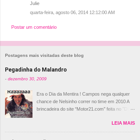
Julie
quarta-feira, agosto 06, 2014 12:12:00 AM
Postar um comentário
Postagens mais visitadas deste blog
Pegadinha do Malandro
-
dezembro 30, 2009
Era o Dia da Mentira ! Campos nega qualquer
chance de Nelsinho correr no time em 2010 A
brincadeira do site “Motor21.com” feita no "Día
de los Santos Inocentes" – que equivale ao 1º
LEIA MAIS
de abril –, afirmando que Nelson Piquet havia
comprado 15% das ações da Campos, dando,
com isso, um lugar no time a Nelsinho Piquet,