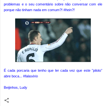
problemas e o seu comentário sobre não conversar com ele
porque não tinham nada em comum?!
#hein?!
É cada porcaria que tenho que ler cada vez que este "piloto"
abre boca...
#falasério
Beijinhos, Ludy