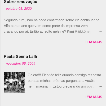
Sobre renovação
foi esclarecida de uma vez por todas por
-
outubro 08, 2020
Daniele Audetto, diretor da escuderia. O
dirigente foi taxativo ao declarar que o brasileiro
Segundo Kimi, não há nada confirmado sobre ele continuar na
não será o companheiro de Bruno Senna em
Alfa para o ano que vem como parte da imprensa vem
2010. "Na verdade, nós recebemos uma oferta
cravando por aí. Então acredito nele né? Kimi Räikkönen
de Piquet", admitiu Audetto. “Mas depois de ter
answers latest rumours: "If you believe the news then it’s the
assinado com Bruno Senna, não podemos ter
LEIA MAIS
truth but I’ve never had an option in my contract so that’s
dois brasileiros”, explicou, dizendo ainda que
should, pretty much, tell you that it’s not true." #Kimi7 #EifelGP
não tem nada contra o filho do tricampeão
#AlfaRomeoRacing pic.twitter.com/77EDVn39Ia — Kimi
Paula Senna Lalli
Nelson Piquet. “Ele é um bom piloto, rápido e
Räikkönen #7 (@FansOfKR) October 8, 2020 Abaixo, o
experiente.” Audetto disse ainda que a suposta
-
novembro 08, 2009
Romain falando sobre o fato do Iceman estar há tantos anos na
compra de parte da Campos feita por Piquet
F1. What is it like to have Kimi as a team mate? 🙌 Over to you,
não corresponde à realidade. “O suposto 15%
Galera!!! Fico tão feliz quando consigo resposta
@RGrosjean ! #EifelGP 🇩🇪 #F1
de investimento seria menor do que aquilo que
para as minhas próprias perguntas... vocês
pic.twitter.com/GSAu1LWnwW — Formula 1 (@F1) October 8,
outros pilotos podem trazer: italianos, r...
nem imaginam. Estou preparando um post
2020 Beijinhos, Ludy
sobre Adriane Galisteu, porque percebi que
LEIA MAIS
nunca falei sobre ela, aqui no Octeto. No meio
das minhas pesquisas... daqui a pouco eu