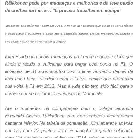
Räikkönen pede por mudanças e melhorias e dá leve puxão
de orelhas na Ferrari: “É preciso trabalhar em equipe”
Apesar do ano difícil na Ferrari em 2014, Kimi Räikkönen disse que ainda se sente rápido
e competitivo o suficiente e disse que a esquadra italiana precisa promover mudanças e
agir como equipe se quiser voltar a vencer
Kimi Räikkönen pediu mudanças na Ferrari e deixou claro que
ainda é rápido o suficiente para brigar pela ponta na F1. O
finlandês de 34 anos acertou com o time vermelho depois de
dois anos bem-sucedidos com a Lotus, equipe que promoveu
sua volta à F1 em 2012. Mas a vida não tem sido fácil para o
nórdico em seu retorno à esquadra de Maranello.
Até o momento, na comparação com o colega ferrarista
Fernando Alonso, Räikkönen vem apresentando desempenho
bastante inferior. Na tabela de pontuação, Kimi aparece apenas
em 12º, com 27 pontos. Já o espanhol é o quarto colocado,
com 115 pontos e dois pódios em 2014, além da marca de ter