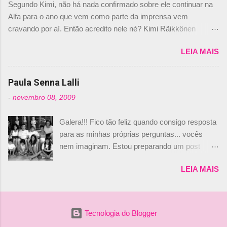
Segundo Kimi, não há nada confirmado sobre ele continuar na
não será o companheiro de Bruno Senna em
Alfa para o ano que vem como parte da imprensa vem
2010. "Na verdade, nós recebemos uma oferta
cravando por aí. Então acredito nele né? Kimi Räikkönen
de Piquet", admitiu Audetto. “Mas depois de ter
answers latest rumours: "If you believe the news then it’s the
assinado com Bruno Senna, não podemos ter
LEIA MAIS
truth but I’ve never had an option in my contract so that’s
dois brasileiros”, explicou, dizendo ainda que
should, pretty much, tell you that it’s not true." #Kimi7 #EifelGP
não tem nada contra o filho do tricampeão
#AlfaRomeoRacing pic.twitter.com/77EDVn39Ia — Kimi
Paula Senna Lalli
Nelson Piquet. “Ele é um bom piloto, rápido e
Räikkönen #7 (@FansOfKR) October 8, 2020 Abaixo, o
experiente.” Audetto disse ainda que a suposta
-
novembro 08, 2009
Romain falando sobre o fato do Iceman estar há tantos anos na
compra de parte da Campos feita por Piquet
F1. What is it like to have Kimi as a team mate? 🙌 Over to you,
não corresponde à realidade. “O suposto 15%
Galera!!! Fico tão feliz quando consigo resposta
@RGrosjean ! #EifelGP 🇩🇪 #F1
de investimento seria menor do que aquilo que
para as minhas próprias perguntas... vocês
pic.twitter.com/GSAu1LWnwW — Formula 1 (@F1) October 8,
outros pilotos podem trazer: italianos, r...
nem imaginam. Estou preparando um post
2020 Beijinhos, Ludy
sobre Adriane Galisteu, porque percebi que
LEIA MAIS
nunca falei sobre ela, aqui no Octeto. No meio
das minhas pesquisas... daqui a pouco eu
conto... Há muito atrás, eu publiquei esta foto
aqui: Na época, rendeu um burburinho, porque
Tecnologia do Blogger
legendei a foto, dizendo que a menina ao lado