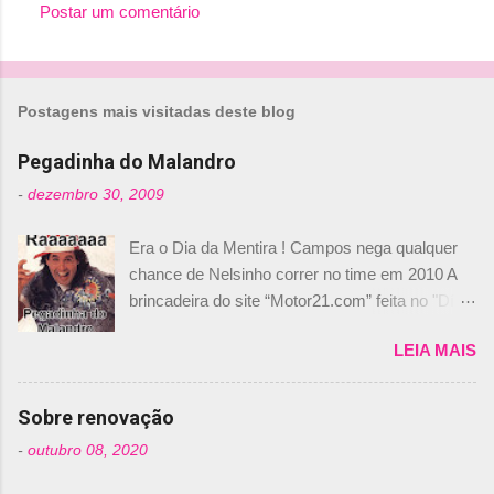
Postar um comentário
C
o
m
Postagens mais visitadas deste blog
e
n
Pegadinha do Malandro
t
-
dezembro 30, 2009
á
Era o Dia da Mentira ! Campos nega qualquer
r
chance de Nelsinho correr no time em 2010 A
i
brincadeira do site “Motor21.com” feita no "Día
o
de los Santos Inocentes" – que equivale ao 1º
s
LEIA MAIS
de abril –, afirmando que Nelson Piquet havia
comprado 15% das ações da Campos, dando,
com isso, um lugar no time a Nelsinho Piquet,
Sobre renovação
foi esclarecida de uma vez por todas por
-
outubro 08, 2020
Daniele Audetto, diretor da escuderia. O
dirigente foi taxativo ao declarar que o brasileiro