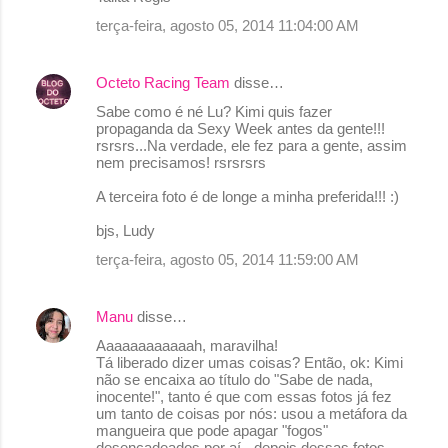
o
terça-feira, agosto 05, 2014 11:04:00 AM
s
Octeto Racing Team
disse…
Sabe como é né Lu? Kimi quis fazer
propaganda da Sexy Week antes da gente!!!
rsrsrs...Na verdade, ele fez para a gente, assim
nem precisamos! rsrsrsrs
A terceira foto é de longe a minha preferida!!! :)
bjs, Ludy
terça-feira, agosto 05, 2014 11:59:00 AM
Manu
disse…
Aaaaaaaaaaaah, maravilha!
Tá liberado dizer umas coisas? Então, ok: Kimi
não se encaixa ao título do "Sabe de nada,
inocente!", tanto é que com essas fotos já fez
um tanto de coisas por nós: usou a metáfora da
mangueira que pode apagar "fogos"
desencadeados por aí - depois dessas fotos -,