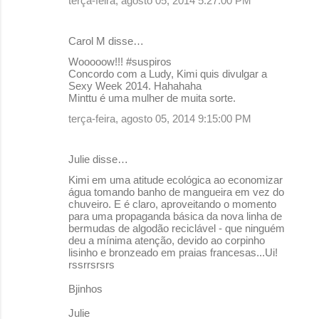
terça-feira, agosto 05, 2014 5:27:00 PM
Carol M disse…
Wooooow!!! #suspiros
Concordo com a Ludy, Kimi quis divulgar a
Sexy Week 2014. Hahahaha
Minttu é uma mulher de muita sorte.
terça-feira, agosto 05, 2014 9:15:00 PM
Julie disse…
Kimi em uma atitude ecológica ao economizar
água tomando banho de mangueira em vez do
chuveiro. E é claro, aproveitando o momento
para uma propaganda básica da nova linha de
bermudas de algodão reciclável - que ninguém
deu a mínima atenção, devido ao corpinho
lisinho e bronzeado em praias francesas...Ui!
rssrrsrsrs
Bjinhos
Julie