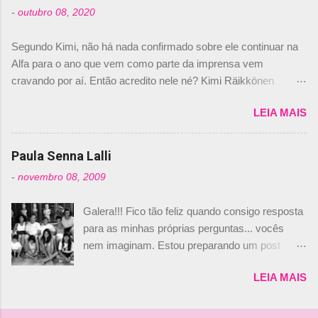
foi esclarecida de uma vez por todas por
-
outubro 08, 2020
Daniele Audetto, diretor da escuderia. O
dirigente foi taxativo ao declarar que o brasileiro
Segundo Kimi, não há nada confirmado sobre ele continuar na
não será o companheiro de Bruno Senna em
Alfa para o ano que vem como parte da imprensa vem
2010. "Na verdade, nós recebemos uma oferta
cravando por aí. Então acredito nele né? Kimi Räikkönen
de Piquet", admitiu Audetto. “Mas depois de ter
answers latest rumours: "If you believe the news then it’s the
assinado com Bruno Senna, não podemos ter
LEIA MAIS
truth but I’ve never had an option in my contract so that’s
dois brasileiros”, explicou, dizendo ainda que
should, pretty much, tell you that it’s not true." #Kimi7 #EifelGP
não tem nada contra o filho do tricampeão
#AlfaRomeoRacing pic.twitter.com/77EDVn39Ia — Kimi
Paula Senna Lalli
Nelson Piquet. “Ele é um bom piloto, rápido e
Räikkönen #7 (@FansOfKR) October 8, 2020 Abaixo, o
experiente.” Audetto disse ainda que a suposta
-
novembro 08, 2009
Romain falando sobre o fato do Iceman estar há tantos anos na
compra de parte da Campos feita por Piquet
F1. What is it like to have Kimi as a team mate? 🙌 Over to you,
não corresponde à realidade. “O suposto 15%
Galera!!! Fico tão feliz quando consigo resposta
@RGrosjean ! #EifelGP 🇩🇪 #F1
de investimento seria menor do que aquilo que
para as minhas próprias perguntas... vocês
pic.twitter.com/GSAu1LWnwW — Formula 1 (@F1) October 8,
outros pilotos podem trazer: italianos, r...
nem imaginam. Estou preparando um post
2020 Beijinhos, Ludy
sobre Adriane Galisteu, porque percebi que
LEIA MAIS
nunca falei sobre ela, aqui no Octeto. No meio
das minhas pesquisas... daqui a pouco eu
conto... Há muito atrás, eu publiquei esta foto