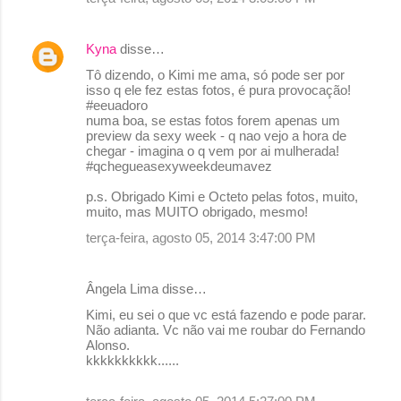
Kyna
disse…
Tô dizendo, o Kimi me ama, só pode ser por
isso q ele fez estas fotos, é pura provocação!
#eeuadoro
numa boa, se estas fotos forem apenas um
preview da sexy week - q nao vejo a hora de
chegar - imagina o q vem por ai mulherada!
#qchegueasexyweekdeumavez
p.s. Obrigado Kimi e Octeto pelas fotos, muito,
muito, mas MUITO obrigado, mesmo!
terça-feira, agosto 05, 2014 3:47:00 PM
Ângela Lima disse…
Kimi, eu sei o que vc está fazendo e pode parar.
Não adianta. Vc não vai me roubar do Fernando
Alonso.
kkkkkkkkkk......