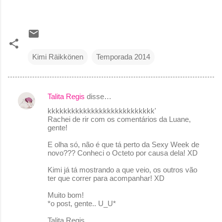
Kimi Räikkönen
Temporada 2014
Talita Regis
disse…
C
kkkkkkkkkkkkkkkkkkkkkkkkkkk'
o
Rachei de rir com os comentários da Luane,
gente!
m
e
E olha só, não é que tá perto da Sexy Week de
novo??? Conheci o Octeto por causa dela! XD
n
Kimi já tá mostrando a que veio, os outros vão
t
ter que correr para acompanhar! XD
á
Muito bom!
r
*o post, gente.. U_U*
i
Talita Regis