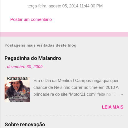
terça-feira, agosto 05, 2014 11:44:00 PM
Postar um comentário
Postagens mais visitadas deste blog
Pegadinha do Malandro
-
dezembro 30, 2009
Era o Dia da Mentira ! Campos nega qualquer
chance de Nelsinho correr no time em 2010 A
brincadeira do site “Motor21.com” feita no "Día
de los Santos Inocentes" – que equivale ao 1º
LEIA MAIS
de abril –, afirmando que Nelson Piquet havia
comprado 15% das ações da Campos, dando,
com isso, um lugar no time a Nelsinho Piquet,
Sobre renovação