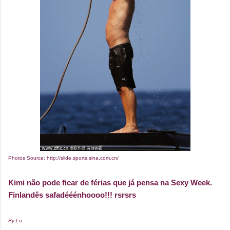
Photos Source: http://slide.sports.sina.com.cn/
Kimi não pode ficar de férias que já pensa na Sexy Week.
Finlandês safadééénhoooo!!! rsrsrs
By Lu