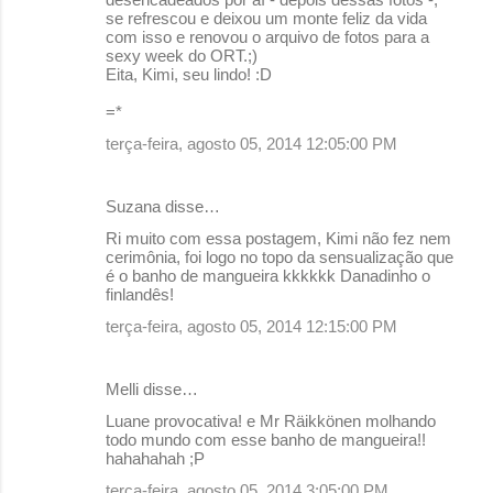
se refrescou e deixou um monte feliz da vida
com isso e renovou o arquivo de fotos para a
sexy week do ORT.;)
Eita, Kimi, seu lindo! :D
=*
terça-feira, agosto 05, 2014 12:05:00 PM
Suzana disse…
Ri muito com essa postagem, Kimi não fez nem
cerimônia, foi logo no topo da sensualização que
é o banho de mangueira kkkkkk Danadinho o
finlandês!
terça-feira, agosto 05, 2014 12:15:00 PM
Melli disse…
Luane provocativa! e Mr Räikkönen molhando
todo mundo com esse banho de mangueira!!
hahahahah ;P
terça-feira, agosto 05, 2014 3:05:00 PM