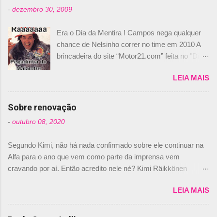
-
dezembro 30, 2009
Era o Dia da Mentira ! Campos nega qualquer
chance de Nelsinho correr no time em 2010 A
brincadeira do site “Motor21.com” feita no "Día
de los Santos Inocentes" – que equivale ao 1º
LEIA MAIS
de abril –, afirmando que Nelson Piquet havia
comprado 15% das ações da Campos, dando,
com isso, um lugar no time a Nelsinho Piquet,
Sobre renovação
foi esclarecida de uma vez por todas por
-
outubro 08, 2020
Daniele Audetto, diretor da escuderia. O
dirigente foi taxativo ao declarar que o brasileiro
Segundo Kimi, não há nada confirmado sobre ele continuar na
não será o companheiro de Bruno Senna em
Alfa para o ano que vem como parte da imprensa vem
2010. "Na verdade, nós recebemos uma oferta
cravando por aí. Então acredito nele né? Kimi Räikkönen
de Piquet", admitiu Audetto. “Mas depois de ter
answers latest rumours: "If you believe the news then it’s the
assinado com Bruno Senna, não podemos ter
LEIA MAIS
truth but I’ve never had an option in my contract so that’s
dois brasileiros”, explicou, dizendo ainda que
should, pretty much, tell you that it’s not true." #Kimi7 #EifelGP
não tem nada contra o filho do tricampeão
#AlfaRomeoRacing pic.twitter.com/77EDVn39Ia — Kimi