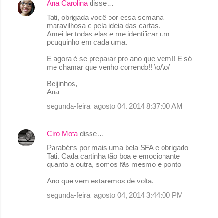
Ana Carolina
disse…
t
Tati, obrigada você por essa semana
á
maravilhosa e pela ideia das cartas.
r
Amei ler todas elas e me identificar um
pouquinho em cada uma.
i
o
E agora é se preparar pro ano que vem!! É só
me chamar que venho correndo!! \o/\o/
s
Beijinhos,
Ana
segunda-feira, agosto 04, 2014 8:37:00 AM
Ciro Mota
disse…
Parabéns por mais uma bela SFA e obrigado
Tati. Cada cartinha tão boa e emocionante
quanto a outra, somos fãs mesmo e ponto.
Ano que vem estaremos de volta.
segunda-feira, agosto 04, 2014 3:44:00 PM