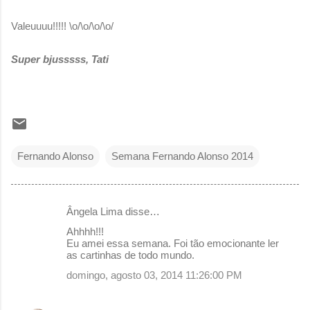
Valeuuuu!!!!! \o/\o/\o/\o/
Super bjusssss, Tati
Fernando Alonso
Semana Fernando Alonso 2014
Ângela Lima disse…
C
Ahhhh!!!
o
Eu amei essa semana. Foi tão emocionante ler
as cartinhas de todo mundo.
m
domingo, agosto 03, 2014 11:26:00 PM
e
n