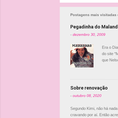
o
m
Postagens mais visitadas 
e
n
Pegadinha do Maland
t
-
dezembro 30, 2009
á
r
Era o Di
i
do site “
o
que Nels
Nelsinho 
s
dirigente
verdade,
Senna, nã
Sobre renovação
tricampeã
-
outubro 08, 2020
compra d
investime
Segundo Kimi, não há nada 
cravando por aí. Então acred