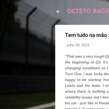
OCTETO RACI
Tem tudo na mão
-
julho 26, 2014
"That was a very tough Qua
the beginning of Q3. It's
changing conditions so I w
Turn One.
I was lucky the
happy to be starting fro
Lewis and the team. I k
where there is nothing 
reliability issues but I kn
his car - just like in Ho
rebuild it. It takes away 