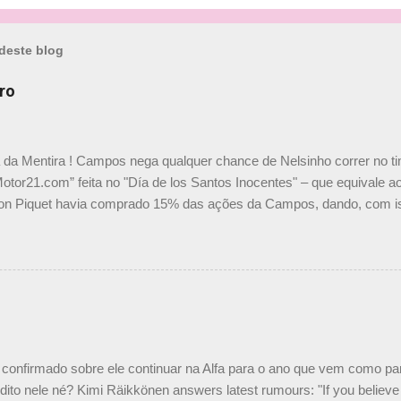
deste blog
ro
a da Mentira ! Campos nega qualquer chance de Nelsinho correr no t
Motor21.com” feita no "Día de los Santos Inocentes" – que equivale ao
on Piquet havia comprado 15% das ações da Campos, dando, com is
Piquet, foi esclarecida de uma vez por todas por Daniele Audetto, dir
 foi taxativo ao declarar que o brasileiro não será o companheiro de
 nós recebemos uma oferta de Piquet", admitiu Audetto. “Mas depois
o podemos ter dois brasileiros”, explicou, dizendo ainda que não tem
o Nelson Piquet. “Ele é um bom piloto, rápido e experiente.” Audetto
e parte da Campos feita por Piquet não corresponde à realidade. “O
nto seria menor do que aquilo que outros pilotos podem trazer: italiano
confirmado sobre ele continuar na Alfa para o ano que vem como p
ito nele né? Kimi Räikkönen answers latest rumours: "If you believe t