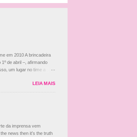
ime em 2010 A brincadeira
 1º de abril –, afirmando
so, um lugar no time a
etor da escuderia. O
LEIA MAIS
 Bruno Senna em 2010. "Na
 de ter assinado com Bruno
 nada contra o filho do
 disse ainda que a suposta
 suposto 15% de
s, r...
arte da imprensa vem
he news then it’s the truth