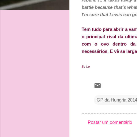
battle because that's wha
I'm sure that Lewis can ge
Tem tudo para abrir a van
o principal rival da ult
com o ovo dentro da 
necessários. E vê se larga 
By Lu
GP da Hungria 201
Postar um comentário
C