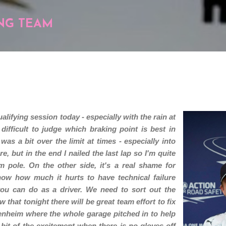
Pular para o conteúdo principal
NG TEAM
lifying session today - especially with the rain at
 difficult to judge which braking point is best in
as a bit over the limit at times - especially into
re, but in the end I nailed the last lap so I'm quite
m pole. On the other side, it's a real shame for
now how much it hurts to have technical failure
you can do as a driver. We need to sort out the
ow that tonight there will be great team effort to fix
ckenheim where the whole garage pitched in to help
a bit of the excitement when there is no gloves-off