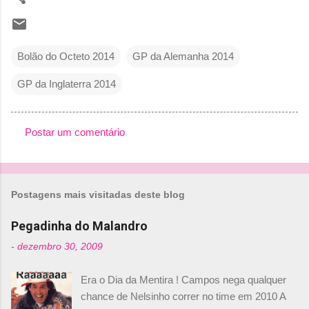
Bolão do Octeto 2014
GP da Alemanha 2014
GP da Inglaterra 2014
Postar um comentário
C
o
m
Postagens mais visitadas deste blog
e
n
Pegadinha do Malandro
t
-
dezembro 30, 2009
á
Era o Dia da Mentira ! Campos nega qualquer
r
chance de Nelsinho correr no time em 2010 A
i