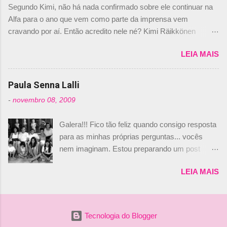
Segundo Kimi, não há nada confirmado sobre ele continuar na
não será o companheiro de Bruno Senna em
Alfa para o ano que vem como parte da imprensa vem
2010. "Na verdade, nós recebemos uma oferta
cravando por aí. Então acredito nele né? Kimi Räikkönen
de Piquet", admitiu Audetto. “Mas depois de ter
answers latest rumours: "If you believe the news then it’s the
assinado com Bruno Senna, não podemos ter
LEIA MAIS
truth but I’ve never had an option in my contract so that’s
dois brasileiros”, explicou, dizendo ainda que
should, pretty much, tell you that it’s not true." #Kimi7 #EifelGP
não tem nada contra o filho do tricampeão
#AlfaRomeoRacing pic.twitter.com/77EDVn39Ia — Kimi
Paula Senna Lalli
Nelson Piquet. “Ele é um bom piloto, rápido e
Räikkönen #7 (@FansOfKR) October 8, 2020 Abaixo, o
experiente.” Audetto disse ainda que a suposta
-
novembro 08, 2009
Romain falando sobre o fato do Iceman estar há tantos anos na
compra de parte da Campos feita por Piquet
F1. What is it like to have Kimi as a team mate? 🙌 Over to you,
não corresponde à realidade. “O suposto 15%
Galera!!! Fico tão feliz quando consigo resposta
@RGrosjean ! #EifelGP 🇩🇪 #F1
de investimento seria menor do que aquilo que
para as minhas próprias perguntas... vocês
pic.twitter.com/GSAu1LWnwW — Formula 1 (@F1) October 8,
outros pilotos podem trazer: italianos, r...
nem imaginam. Estou preparando um post
2020 Beijinhos, Ludy
sobre Adriane Galisteu, porque percebi que
LEIA MAIS
nunca falei sobre ela, aqui no Octeto. No meio
das minhas pesquisas... daqui a pouco eu
conto... Há muito atrás, eu publiquei esta foto
aqui: Na época, rendeu um burburinho, porque
Tecnologia do Blogger
legendei a foto, dizendo que a menina ao lado