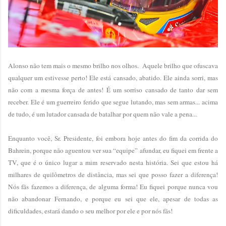
Alonso não tem mais o mesmo brilho nos olhos. Aquele brilho que ofuscava
qualquer um estivesse perto! Ele está cansado, abatido. Ele ainda sorri, mas
não com a mesma força de antes! É um sorriso cansado de tanto dar sem
receber. Ele é um guerreiro ferido que segue lutando, mas sem armas... acima
de tudo, é um lutador cansada de batalhar por quem não vale a pena...
Enquanto você, Sr. Presidente, foi embora hoje antes do fim da corrida do
Bahrein, porque não aguentou ver sua “equipe” afundar, eu fiquei em frente a
TV, que é o único lugar a mim reservado nesta história. Sei que estou há
milhares de quilômetros de distância, mas sei que posso fazer a diferença!
Nós fãs fazemos a diferença, de alguma forma! Eu fiquei porque nunca vou
não abandonar Fernando, e porque eu sei que ele, apesar de todas as
dificuldades, estará dando o seu melhor por ele e por nós fãs!