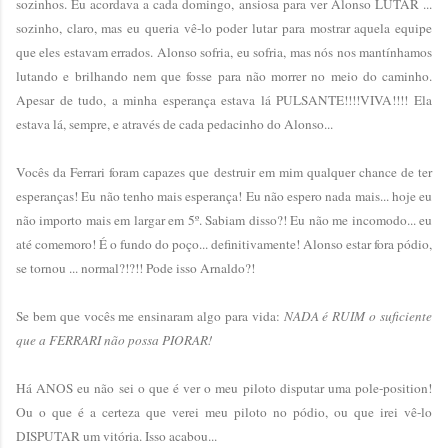
sozinhos. Eu acordava a cada domingo, ansiosa para ver Alonso LUTAR ...
sozinho, claro, mas eu queria vê-lo poder lutar para mostrar aquela equipe
que eles estavam errados. Alonso sofria, eu sofria, mas nós nos mantínhamos
lutando e brilhando nem que fosse para não morrer no meio do caminho.
Apesar de tudo, a minha esperança estava lá PULSANTE!!!!VIVA!!!! Ela
estava lá, sempre, e através de cada pedacinho do Alonso...
Vocês da Ferrari foram capazes que destruir em mim qualquer chance de ter
esperanças! Eu não tenho mais esperança! Eu não espero nada mais... hoje eu
não importo mais em largar em 5º. Sabiam disso?! Eu não me incomodo... eu
até comemoro! É o fundo do poço... definitivamente! Alonso estar fora pódio,
se tornou ... normal?!?!! Pode isso Arnaldo?!
Se bem que vocês me ensinaram algo para vida:
NADA é RUIM o suficiente
que a FERRARI não possa PIORAR!
Há ANOS eu não sei o que é ver o meu piloto disputar uma pole-position!
Ou o que é a certeza que verei meu piloto no pódio, ou que irei vê-lo
DISPUTAR um vitória. Isso acabou...