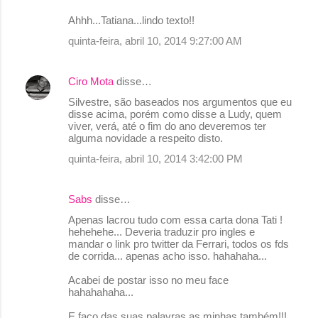
Ahhh...Tatiana...lindo texto!!
quinta-feira, abril 10, 2014 9:27:00 AM
Ciro Mota
disse…
Silvestre, são baseados nos argumentos que eu
disse acima, porém como disse a Ludy, quem
viver, verá, até o fim do ano deveremos ter
alguma novidade a respeito disto.
quinta-feira, abril 10, 2014 3:42:00 PM
Sabs
disse…
Apenas lacrou tudo com essa carta dona Tati !
hehehehe... Deveria traduzir pro ingles e
mandar o link pro twitter da Ferrari, todos os fds
de corrida... apenas acho isso. hahahaha...
Acabei de postar isso no meu face
hahahahaha...
E faço das suas palavras as minhas também!!!