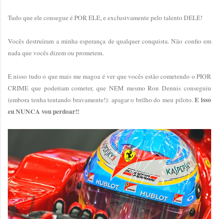
Tudo que ele consegue é POR ELE, e exclusivamente pelo talento DELE!
Vocês destruíram a minha esperança de qualquer conquista. Não confio em
nada que vocês dizem ou prometem.
E nisso tudo o que mais me magoa é ver que vocês estão cometendo o PIOR
CRIME que poderiam cometer, que NEM mesmo Ron Dennis conseguiu
E isso
(embora tenha tentando bravamente!): apagar o brilho do meu piloto.
eu NUNCA vou perdoar!!