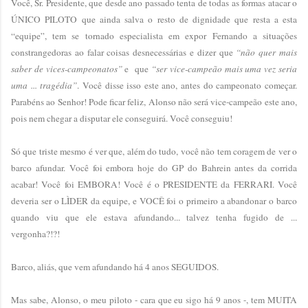
Você, Sr. Presidente, que desde ano passado tenta de todas as formas atacar o
ÚNICO PILOTO que ainda salva o resto de dignidade que resta a esta
“equipe”, tem se tornado especialista em expor Fernando a situações
constrangedoras ao falar coisas desnecessárias e dizer que
“não quer mais
saber de vices-campeonatos”
e que
“ser vice-campeão mais uma vez seria
uma ... tragédia”
. Você disse isso este ano, antes do campeonato começar.
Parabéns ao Senhor! Pode ficar feliz, Alonso não será vice-campeão este ano,
pois nem chegar a disputar ele conseguirá. Você conseguiu!
Só que triste mesmo é ver que, além do tudo, você não tem coragem de ver o
barco afundar. Você foi embora hoje do GP do Bahrein antes da corrida
acabar! Você foi EMBORA! Você é o PRESIDENTE da FERRARI. Você
deveria ser o LÌDER da equipe, e VOCÊ foi o primeiro a abandonar o barco
quando viu que ele estava afundando... talvez tenha fugido de ...
vergonha?!?!
Barco, aliás, que vem afundando há 4 anos SEGUIDOS.
Mas sabe, Alonso, o meu piloto - cara que eu sigo há 9 anos -, tem MUITA