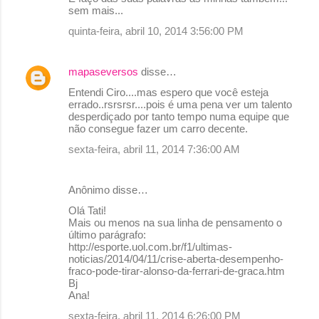
sem mais...
quinta-feira, abril 10, 2014 3:56:00 PM
mapaseversos
disse…
Entendi Ciro....mas espero que você esteja
errado..rsrsrsr....pois é uma pena ver um talento
desperdiçado por tanto tempo numa equipe que
não consegue fazer um carro decente.
sexta-feira, abril 11, 2014 7:36:00 AM
Anônimo disse…
Olá Tati!
Mais ou menos na sua linha de pensamento o
último parágrafo:
http://esporte.uol.com.br/f1/ultimas-
noticias/2014/04/11/crise-aberta-desempenho-
fraco-pode-tirar-alonso-da-ferrari-de-graca.htm
Bj
Ana!
sexta-feira, abril 11, 2014 6:26:00 PM