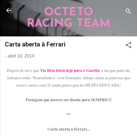
Pular para o conteúdo principal
OCTETO
RACING TEAM
Carta aberta à Ferrari
-
abril 10, 2014
Tia Bria falou hoje para o Gazetta
Depois de ler o que
, e ler que parte do
italianos estão "#xatiadinhos" com Fernando, reforço ainda as palavras que
escrevi nesta carta! E ainda penso que fui MUITO EDUCADA!
Postagem que merece ser fixada para SEMPRE!!!
**
Carta aberta à Ferrari...