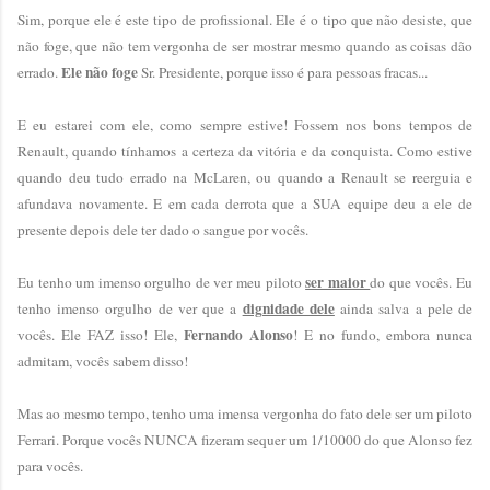
Sim, porque ele é este tipo de profissional. Ele é o tipo que não desiste, que
não foge, que não tem vergonha de ser mostrar mesmo quando as coisas dão
Ele não foge
errado.
Sr. Presidente, porque isso é para pessoas fracas...
E eu estarei com ele, como sempre estive! Fossem nos bons tempos de
Renault, quando tínhamos a certeza da vitória e da conquista. Como estive
quando deu tudo errado na McLaren, ou quando a Renault se reerguia e
afundava novamente. E em cada derrota que a SUA equipe deu a ele de
presente depois dele ter dado o sangue por vocês.
ser maior
Eu tenho um imenso orgulho de ver meu piloto
do que vocês. Eu
dignidade dele
tenho imenso orgulho de ver que a
ainda salva a pele de
Fernando Alonso
vocês. Ele FAZ isso! Ele,
! E no fundo, embora nunca
admitam, vocês sabem disso!
Mas ao mesmo tempo, tenho uma imensa vergonha do fato dele ser um piloto
Ferrari. Porque vocês NUNCA fizeram sequer um 1/10000 do que Alonso fez
para vocês.