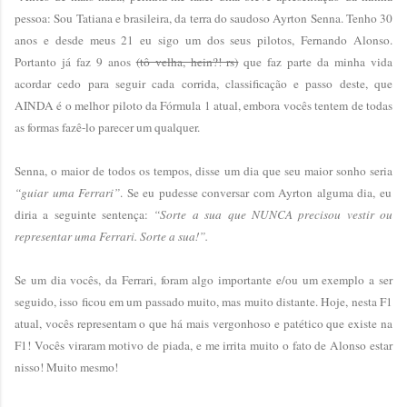
pessoa: Sou Tatiana e brasileira, da terra do saudoso Ayrton Senna. Tenho 30
anos e desde meus 21 eu sigo um dos seus pilotos, Fernando Alonso.
Portanto já faz 9 anos
(tô velha, hein?! rs)
que faz parte da minha vida
acordar cedo para seguir cada corrida, classificação e passo deste, que
AINDA é o melhor piloto da Fórmula 1 atual, embora vocês tentem de todas
as formas fazê-lo parecer um qualquer.
Senna, o maior de todos os tempos, disse um dia que seu maior sonho seria
“guiar uma Ferrari”
. Se eu pudesse conversar com Ayrton alguma dia, eu
diria a seguinte sentença:
“Sorte a sua que NUNCA precisou vestir ou
representar uma Ferrari. Sorte a sua!”.
Se um dia vocês, da Ferrari, foram algo importante e/ou um exemplo a ser
seguido, isso ficou em um passado muito, mas muito distante. Hoje, nesta F1
atual, vocês representam o que há mais vergonhoso e patético que existe na
F1! Vocês viraram motivo de piada, e me irrita muito o fato de Alonso estar
nisso! Muito mesmo!