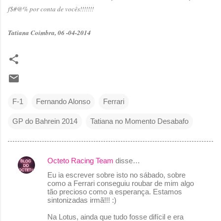
f$#@% por conta de vocês!!!!!!!
Tatiana Coimbra, 06 -04-2014
F-1
Fernando Alonso
Ferrari
GP do Bahrein 2014
Tatiana no Momento Desabafo
Octeto Racing Team
disse…
C
Eu ia escrever sobre isto no sábado, sobre
o
como a Ferrari conseguiu roubar de mim algo
tão precioso como a esperança. Estamos
m
sintonizadas irmã!!! :)
e
Na Lotus, ainda que tudo fosse difícil e era