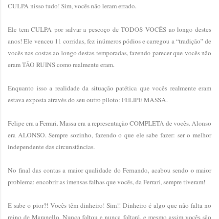
CULPA nisso tudo! Sim, vocês não leram errado.
Ele tem CULPA por salvar a pescoço de TODOS VOCÊS ao longo destes
anos! Ele venceu 11 corridas, fez inúmeros pódios e carregou a “tradição” de
vocês nas costas ao longo destas temporadas, fazendo parecer que vocês não
eram TÃO RUINS como realmente eram.
Enquanto isso a realidade da situação patética que vocês realmente eram
estava exposta através do seu outro piloto: FELIPE MASSA.
Felipe era a Ferrari. Massa era a representação COMPLETA de vocês. Alonso
era ALONSO. Sempre sozinho, fazendo o que ele sabe fazer: ser o melhor
independente das circunstâncias.
No final das contas a maior qualidade do Fernando, acabou sendo o maior
problema: encobrir as imensas falhas que vocês, da Ferrari, sempre tiveram!
E sabe o pior?! Vocês têm dinheiro! Sim!! Dinheiro é algo que não falta no
reino de Maranello. Nunca faltou e nunca faltará, e mesmo assim vocês são