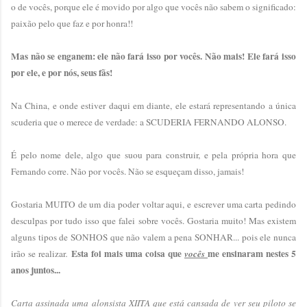
o de vocês, porque ele é movido por algo que vocês não sabem o significado:
paixão pelo que faz e por honra!!
Mas não se enganem: ele não fará isso por vocês. Não mais! Ele fará isso
por ele, e por nós, seus fãs!
Na China, e onde estiver daqui em diante, ele estará representando a única
scuderia que o merece de verdade: a SCUDERIA FERNANDO ALONSO.
É pelo nome dele, algo que suou para construir, e pela própria hora que
Fernando corre. Não por vocês. Não se esqueçam disso, jamais!
Gostaria MUITO de um dia poder voltar aqui, e escrever uma carta pedindo
desculpas por tudo isso que falei sobre vocês. Gostaria muito! Mas existem
alguns tipos de SONHOS que não valem a pena SONHAR... pois ele nunca
Esta foi mais uma coisa que
me ensinaram nestes 5
irão se realizar
.
vocês
anos juntos...
Carta assinada uma alonsista XIITA que está cansada de ver seu piloto se