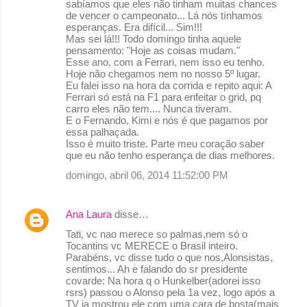
sabíamos que eles não tinham muitas chances
de vencer o campeonato... Lá nós tínhamos
esperanças. Era difícil... Sim!!!
Mas sei lá!!! Todo domingo tinha aquele
pensamento: "Hoje as coisas mudam."
Esse ano, com a Ferrari, nem isso eu tenho.
Hoje não chegamos nem no nosso 5º lugar.
Eu falei isso na hora da corrida e repito aqui: A
Ferrari só está na F1 para enfeitar o grid, pq
carro eles não tem.... Nunca tiveram.
E o Fernando, Kimi e nós é que pagamos por
essa palhaçada.
Isso é muito triste. Parte meu coração saber
que eu não tenho esperança de dias melhores.
domingo, abril 06, 2014 11:52:00 PM
Ana Laura
disse…
Tati, vc nao merece so palmas,nem só o
Tocantins vc MERECE o Brasil inteiro.
Parabéns, vc disse tudo o que nos,Alonsistas,
sentimos... Ah e falando do sr presidente
covarde: Na hora q o Hunkelber(adorei isso
rsrs) passou o Alonso pela 1a vez, logo após a
TV ja mostrou ele com uma cara de bosta(mais