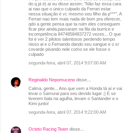
do q já é) aí eu disse assim: "Não faz essa cara
ai nao que o único culpado da Ferrari estar
nessa situação é vc mesmo seu filho da p***". A
Ferrari nao tem mais nada de bom pra oferecer,
qdo a gente pensa que ta ruim eles conseguem
ficar pior ainda,passaram na fila da burrice e
incompetência 84748584837272 vezes... O que
foi é ver 2 pilotos talentosos perdendo tempo
nisso ai e o Fernando dando seu sangue e o sr
covarde pisando nele como se ele fosse o
culpado
segunda-feira, abril 07, 2014 9:07:00 AM
Reginaldo Nepomuceno
disse…
Calma, gente... Ano que vem a Honda tá aí e vai
levar o Samurai para seu devido lugar ;) E se
tiverem bala na agulha, levam o Santander e o
Kimi junto!
segunda-feira, abril 07, 2014 9:22:00 AM
Octeto Racing Team
disse…