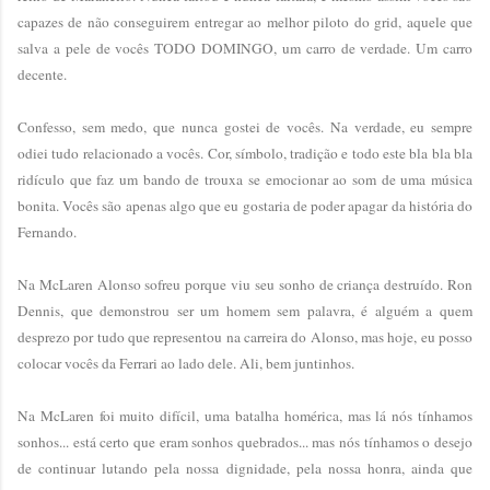
capazes de não conseguirem entregar ao melhor piloto do grid, aquele que
salva a pele de vocês TODO DOMINGO, um carro de verdade. Um carro
decente.
Confesso, sem medo, que nunca gostei de vocês. Na verdade, eu sempre
odiei tudo relacionado a vocês. Cor, símbolo, tradição e todo este bla bla bla
ridículo que faz um bando de trouxa se emocionar ao som de uma música
bonita. Vocês são apenas algo que eu gostaria de poder apagar da história do
Fernando.
Na McLaren Alonso sofreu porque viu seu sonho de criança destruído. Ron
Dennis, que demonstrou ser um homem sem palavra, é alguém a quem
desprezo por tudo que representou na carreira do Alonso, mas hoje, eu posso
colocar vocês da Ferrari ao lado dele. Ali, bem juntinhos.
Na McLaren foi muito difícil, uma batalha homérica, mas lá nós tínhamos
sonhos... está certo que eram sonhos quebrados... mas nós tínhamos o desejo
de continuar lutando pela nossa dignidade, pela nossa honra, ainda que