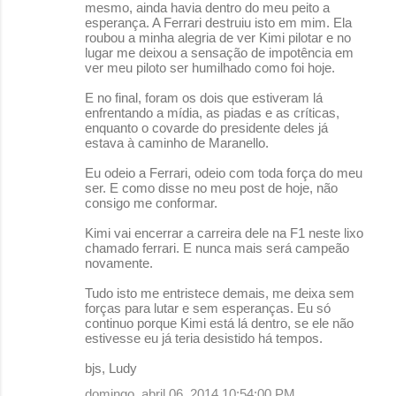
n
mesmo, ainda havia dentro do meu peito a
esperança. A Ferrari destruiu isto em mim. Ela
t
roubou a minha alegria de ver Kimi pilotar e no
á
lugar me deixou a sensação de impotência em
ver meu piloto ser humilhado como foi hoje.
r
E no final, foram os dois que estiveram lá
i
enfrentando a mídia, as piadas e as críticas,
o
enquanto o covarde do presidente deles já
estava à caminho de Maranello.
s
Eu odeio a Ferrari, odeio com toda força do meu
ser. E como disse no meu post de hoje, não
consigo me conformar.
Kimi vai encerrar a carreira dele na F1 neste lixo
chamado ferrari. E nunca mais será campeão
novamente.
Tudo isto me entristece demais, me deixa sem
forças para lutar e sem esperanças. Eu só
continuo porque Kimi está lá dentro, se ele não
estivesse eu já teria desistido há tempos.
bjs, Ludy
domingo, abril 06, 2014 10:54:00 PM