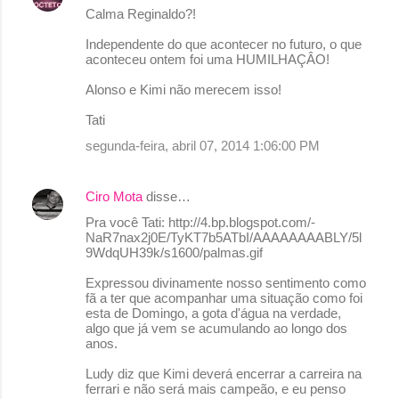
Calma Reginaldo?!
Independente do que acontecer no futuro, o que
aconteceu ontem foi uma HUMILHAÇÂO!
Alonso e Kimi não merecem isso!
Tati
segunda-feira, abril 07, 2014 1:06:00 PM
Ciro Mota
disse…
Pra você Tati: http://4.bp.blogspot.com/-
NaR7nax2j0E/TyKT7b5ATbI/AAAAAAAABLY/5l
9WdqUH39k/s1600/palmas.gif
Expressou divinamente nosso sentimento como
fã a ter que acompanhar uma situação como foi
esta de Domingo, a gota d'água na verdade,
algo que já vem se acumulando ao longo dos
anos.
Ludy diz que Kimi deverá encerrar a carreira na
ferrari e não será mais campeão, e eu penso