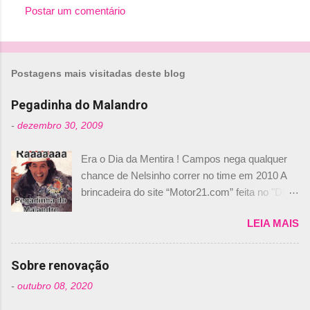
Postar um comentário
Postagens mais visitadas deste blog
Pegadinha do Malandro
-
dezembro 30, 2009
Era o Dia da Mentira ! Campos nega qualquer
chance de Nelsinho correr no time em 2010 A
brincadeira do site “Motor21.com” feita no "Día
de los Santos Inocentes" – que equivale ao 1º
LEIA MAIS
de abril –, afirmando que Nelson Piquet havia
comprado 15% das ações da Campos, dando,
com isso, um lugar no time a Nelsinho Piquet,
Sobre renovação
foi esclarecida de uma vez por todas por
-
outubro 08, 2020
Daniele Audetto, diretor da escuderia. O
dirigente foi taxativo ao declarar que o brasileiro