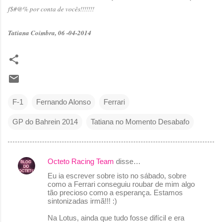
f$#@% por conta de vocês!!!!!!!
Tatiana Coimbra, 06 -04-2014
F-1
Fernando Alonso
Ferrari
GP do Bahrein 2014
Tatiana no Momento Desabafo
Octeto Racing Team
disse…
C
Eu ia escrever sobre isto no sábado, sobre
o
como a Ferrari conseguiu roubar de mim algo
tão precioso como a esperança. Estamos
m
sintonizadas irmã!!! :)
e
Na Lotus, ainda que tudo fosse difícil e era