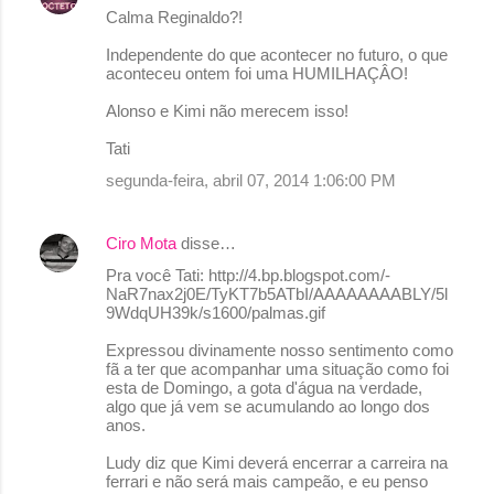
Calma Reginaldo?!
Independente do que acontecer no futuro, o que
aconteceu ontem foi uma HUMILHAÇÂO!
Alonso e Kimi não merecem isso!
Tati
segunda-feira, abril 07, 2014 1:06:00 PM
Ciro Mota
disse…
Pra você Tati: http://4.bp.blogspot.com/-
NaR7nax2j0E/TyKT7b5ATbI/AAAAAAAABLY/5l
9WdqUH39k/s1600/palmas.gif
Expressou divinamente nosso sentimento como
fã a ter que acompanhar uma situação como foi
esta de Domingo, a gota d'água na verdade,
algo que já vem se acumulando ao longo dos
anos.
Ludy diz que Kimi deverá encerrar a carreira na
ferrari e não será mais campeão, e eu penso