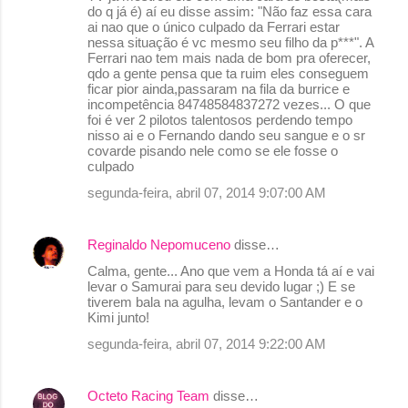
do q já é) aí eu disse assim: "Não faz essa cara
ai nao que o único culpado da Ferrari estar
nessa situação é vc mesmo seu filho da p***". A
Ferrari nao tem mais nada de bom pra oferecer,
qdo a gente pensa que ta ruim eles conseguem
ficar pior ainda,passaram na fila da burrice e
incompetência 84748584837272 vezes... O que
foi é ver 2 pilotos talentosos perdendo tempo
nisso ai e o Fernando dando seu sangue e o sr
covarde pisando nele como se ele fosse o
culpado
segunda-feira, abril 07, 2014 9:07:00 AM
Reginaldo Nepomuceno
disse…
Calma, gente... Ano que vem a Honda tá aí e vai
levar o Samurai para seu devido lugar ;) E se
tiverem bala na agulha, levam o Santander e o
Kimi junto!
segunda-feira, abril 07, 2014 9:22:00 AM
Octeto Racing Team
disse…