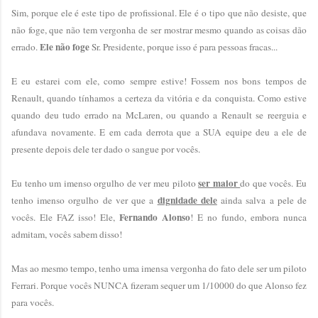
Sim, porque ele é este tipo de profissional. Ele é o tipo que não desiste, que
não foge, que não tem vergonha de ser mostrar mesmo quando as coisas dão
Ele não foge
errado.
Sr. Presidente, porque isso é para pessoas fracas...
E eu estarei com ele, como sempre estive! Fossem nos bons tempos de
Renault, quando tínhamos a certeza da vitória e da conquista. Como estive
quando deu tudo errado na McLaren, ou quando a Renault se reerguia e
afundava novamente. E em cada derrota que a SUA equipe deu a ele de
presente depois dele ter dado o sangue por vocês.
ser maior
Eu tenho um imenso orgulho de ver meu piloto
do que vocês. Eu
dignidade dele
tenho imenso orgulho de ver que a
ainda salva a pele de
Fernando Alonso
vocês. Ele FAZ isso! Ele,
! E no fundo, embora nunca
admitam, vocês sabem disso!
Mas ao mesmo tempo, tenho uma imensa vergonha do fato dele ser um piloto
Ferrari. Porque vocês NUNCA fizeram sequer um 1/10000 do que Alonso fez
para vocês.