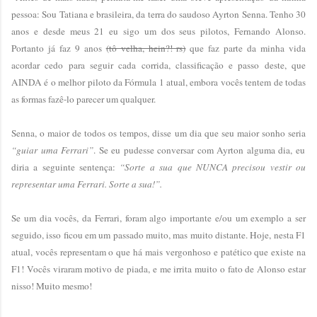
pessoa: Sou Tatiana e brasileira, da terra do saudoso Ayrton Senna. Tenho 30
anos e desde meus 21 eu sigo um dos seus pilotos, Fernando Alonso.
Portanto já faz 9 anos
(tô velha, hein?! rs)
que faz parte da minha vida
acordar cedo para seguir cada corrida, classificação e passo deste, que
AINDA é o melhor piloto da Fórmula 1 atual, embora vocês tentem de todas
as formas fazê-lo parecer um qualquer.
Senna, o maior de todos os tempos, disse um dia que seu maior sonho seria
“guiar uma Ferrari”
. Se eu pudesse conversar com Ayrton alguma dia, eu
diria a seguinte sentença:
“Sorte a sua que NUNCA precisou vestir ou
representar uma Ferrari. Sorte a sua!”.
Se um dia vocês, da Ferrari, foram algo importante e/ou um exemplo a ser
seguido, isso ficou em um passado muito, mas muito distante. Hoje, nesta F1
atual, vocês representam o que há mais vergonhoso e patético que existe na
F1! Vocês viraram motivo de piada, e me irrita muito o fato de Alonso estar
nisso! Muito mesmo!