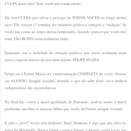
CULPA nisso tudo! Sim, vocês não leram errado.
Ele tem CULPA por salvar a pescoço de TODOS VOCÊS ao longo destes
anos! Ele venceu 11 corridas, fez inúmeros pódios e carregou a “tradição” de
vocês nas costas ao longo destas temporadas, fazendo parecer que vocês não
eram TÃO RUINS como realmente eram.
Enquanto isso a realidade da situação patética que vocês realmente eram
estava exposta através do seu outro piloto: FELIPE MASSA.
Felipe era a Ferrari. Massa era a representação COMPLETA de vocês. Alonso
era ALONSO. Sempre sozinho, fazendo o que ele sabe fazer: ser o melhor
independente das circunstâncias.
No final das contas a maior qualidade do Fernando, acabou sendo o maior
problema: encobrir as imensas falhas que vocês, da Ferrari, sempre tiveram!
E sabe o pior?! Vocês têm dinheiro! Sim!! Dinheiro é algo que não falta no
reino de Maranello. Nunca faltou e nunca faltará, e mesmo assim vocês são