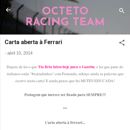
Pular para o conteúdo principal
OCTETO
RACING TEAM
Carta aberta à Ferrari
-
abril 10, 2014
Tia Bria falou hoje para o Gazetta
Depois de ler o que
, e ler que parte do
italianos estão "#xatiadinhos" com Fernando, reforço ainda as palavras que
escrevi nesta carta! E ainda penso que fui MUITO EDUCADA!
Postagem que merece ser fixada para SEMPRE!!!
**
Carta aberta à Ferrari...