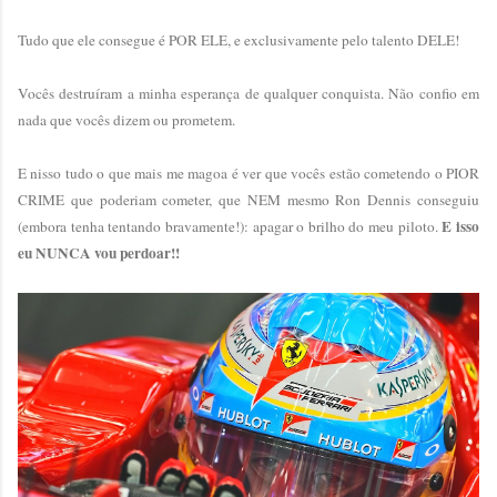
Tudo que ele consegue é POR ELE, e exclusivamente pelo talento DELE!
Vocês destruíram a minha esperança de qualquer conquista. Não confio em
nada que vocês dizem ou prometem.
E nisso tudo o que mais me magoa é ver que vocês estão cometendo o PIOR
CRIME que poderiam cometer, que NEM mesmo Ron Dennis conseguiu
E isso
(embora tenha tentando bravamente!): apagar o brilho do meu piloto.
eu NUNCA vou perdoar!!