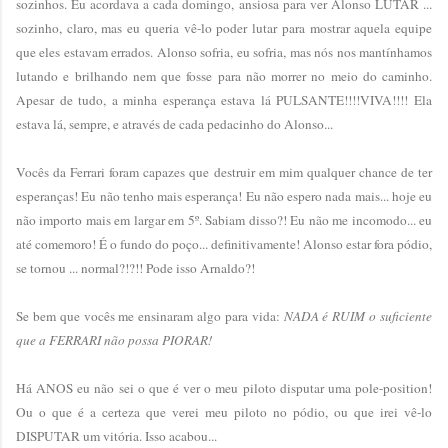
sozinhos. Eu acordava a cada domingo, ansiosa para ver Alonso LUTAR ...
sozinho, claro, mas eu queria vê-lo poder lutar para mostrar aquela equipe
que eles estavam errados. Alonso sofria, eu sofria, mas nós nos mantínhamos
lutando e brilhando nem que fosse para não morrer no meio do caminho.
Apesar de tudo, a minha esperança estava lá PULSANTE!!!!VIVA!!!! Ela
estava lá, sempre, e através de cada pedacinho do Alonso...
Vocês da Ferrari foram capazes que destruir em mim qualquer chance de ter
esperanças! Eu não tenho mais esperança! Eu não espero nada mais... hoje eu
não importo mais em largar em 5º. Sabiam disso?! Eu não me incomodo... eu
até comemoro! É o fundo do poço... definitivamente! Alonso estar fora pódio,
se tornou ... normal?!?!! Pode isso Arnaldo?!
Se bem que vocês me ensinaram algo para vida:
NADA é RUIM o suficiente
que a FERRARI não possa PIORAR!
Há ANOS eu não sei o que é ver o meu piloto disputar uma pole-position!
Ou o que é a certeza que verei meu piloto no pódio, ou que irei vê-lo
DISPUTAR um vitória. Isso acabou...