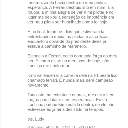
n
mesmo, ainda havia dentro do meu peito a
esperança. A Ferrari destruiu isto em mim. Ela
t
roubou a minha alegria de ver Kimi pilotar e no
á
lugar me deixou a sensação de impotência em
ver meu piloto ser humilhado como foi hoje.
r
E no final, foram os dois que estiveram lá
i
enfrentando a mídia, as piadas e as críticas,
o
enquanto o covarde do presidente deles já
estava à caminho de Maranello.
s
Eu odeio a Ferrari, odeio com toda força do meu
ser. E como disse no meu post de hoje, não
consigo me conformar.
Kimi vai encerrar a carreira dele na F1 neste lixo
chamado ferrari. E nunca mais será campeão
novamente.
Tudo isto me entristece demais, me deixa sem
forças para lutar e sem esperanças. Eu só
continuo porque Kimi está lá dentro, se ele não
estivesse eu já teria desistido há tempos.
bjs, Ludy
domingo, abril 06, 2014 10:54:00 PM