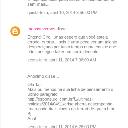
sem mais...
quinta-feira, abril 10, 2014 3:56:00 PM
mapaseversos
disse…
Entendi Ciro....mas espero que você esteja
errado..rsrsrsr....pois é uma pena ver um talento
desperdiçado por tanto tempo numa equipe que
não consegue fazer um carro decente.
sexta-feira, abril 11, 2014 7:36:00 AM
Anônimo disse…
Olá Tati!
Mais ou menos na sua linha de pensamento o
último parágrafo:
http://esporte.uol.com.br/f1/ultimas-
noticias/2014/04/11/crise-aberta-desempenho-
fraco-pode-tirar-alonso-da-ferrari-de-graca.htm
Bj
Ana!
sexta-feira, abril 11, 2014 6:26:00 PM