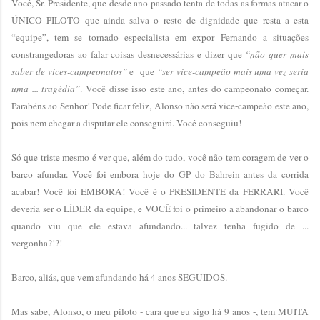
Você, Sr. Presidente, que desde ano passado tenta de todas as formas atacar o
ÚNICO PILOTO que ainda salva o resto de dignidade que resta a esta
“equipe”, tem se tornado especialista em expor Fernando a situações
constrangedoras ao falar coisas desnecessárias e dizer que
“não quer mais
saber de vices-campeonatos”
e que
“ser vice-campeão mais uma vez seria
uma ... tragédia”
. Você disse isso este ano, antes do campeonato começar.
Parabéns ao Senhor! Pode ficar feliz, Alonso não será vice-campeão este ano,
pois nem chegar a disputar ele conseguirá. Você conseguiu!
Só que triste mesmo é ver que, além do tudo, você não tem coragem de ver o
barco afundar. Você foi embora hoje do GP do Bahrein antes da corrida
acabar! Você foi EMBORA! Você é o PRESIDENTE da FERRARI. Você
deveria ser o LÌDER da equipe, e VOCÊ foi o primeiro a abandonar o barco
quando viu que ele estava afundando... talvez tenha fugido de ...
vergonha?!?!
Barco, aliás, que vem afundando há 4 anos SEGUIDOS.
Mas sabe, Alonso, o meu piloto - cara que eu sigo há 9 anos -, tem MUITA