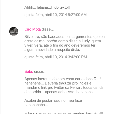
Ahhh...Tatiana...lindo texto!!
quinta-feira, abril 10, 2014 9:27:00 AM
Ciro Mota
disse…
Silvestre, são baseados nos argumentos que eu
disse acima, porém como disse a Ludy, quem
viver, verá, até o fim do ano deveremos ter
alguma novidade a respeito disto.
quinta-feira, abril 10, 2014 3:42:00 PM
Sabs
disse…
Apenas lacrou tudo com essa carta dona Tati !
hehehehe... Deveria traduzir pro ingles e
mandar o link pro twitter da Ferrari, todos os fds
de corrida... apenas acho isso. hahahaha...
Acabei de postar isso no meu face
hahahahaha...
E faço das suas palavras as minhas também!!!