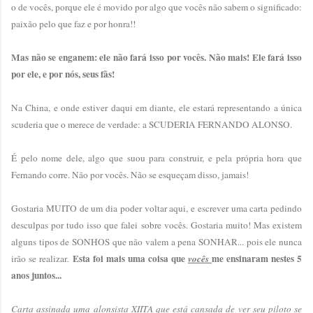
o de vocês, porque ele é movido por algo que vocês não sabem o significado:
paixão pelo que faz e por honra!!
Mas não se enganem: ele não fará isso por vocês. Não mais! Ele fará isso
por ele, e por nós, seus fãs!
Na China, e onde estiver daqui em diante, ele estará representando a única
scuderia que o merece de verdade: a SCUDERIA FERNANDO ALONSO.
É pelo nome dele, algo que suou para construir, e pela própria hora que
Fernando corre. Não por vocês. Não se esqueçam disso, jamais!
Gostaria MUITO de um dia poder voltar aqui, e escrever uma carta pedindo
desculpas por tudo isso que falei sobre vocês. Gostaria muito! Mas existem
alguns tipos de SONHOS que não valem a pena SONHAR... pois ele nunca
Esta foi mais uma coisa que
me ensinaram nestes 5
irão se realizar
.
vocês
anos juntos...
Carta assinada uma alonsista XIITA que está cansada de ver seu piloto se