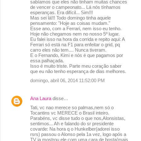
sabíamos que eles não tinham muitas chances
de vencer o campeonato... Lá nós tínhamos
esperanças. Era difícil... Sim!!!
Mas sei lá!!! Todo domingo tinha aquele
pensamento: "Hoje as coisas mudam."
Esse ano, com a Ferrari, nem isso eu tenho.
Hoje não chegamos nem no nosso 5º lugar.
Eu falei isso na hora da corrida e repito aqui: A
Ferrari só está na F1 para enfeitar o grid, pq
carro eles não tem.... Nunca tiveram.
E o Fernando, Kimi e nós é que pagamos por
essa palhaçada.
Isso é muito triste. Parte meu coração saber
que eu não tenho esperança de dias melhores.
domingo, abril 06, 2014 11:52:00 PM
Ana Laura
disse…
Tati, vc nao merece so palmas,nem só o
Tocantins vc MERECE o Brasil inteiro.
Parabéns, vc disse tudo o que nos,Alonsistas,
sentimos... Ah e falando do sr presidente
covarde: Na hora q o Hunkelber(adorei isso
rsrs) passou o Alonso pela 1a vez, logo após a
TV ja mostrou ele com uma cara de bosta(mais