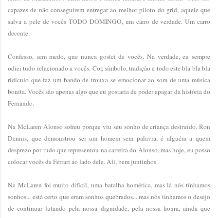
capazes de não conseguirem entregar ao melhor piloto do grid, aquele que
salva a pele de vocês TODO DOMINGO, um carro de verdade. Um carro
decente.
Confesso, sem medo, que nunca gostei de vocês. Na verdade, eu sempre
odiei tudo relacionado a vocês. Cor, símbolo, tradição e todo este bla bla bla
ridículo que faz um bando de trouxa se emocionar ao som de uma música
bonita. Vocês são apenas algo que eu gostaria de poder apagar da história do
Fernando.
Na McLaren Alonso sofreu porque viu seu sonho de criança destruído. Ron
Dennis, que demonstrou ser um homem sem palavra, é alguém a quem
desprezo por tudo que representou na carreira do Alonso, mas hoje, eu posso
colocar vocês da Ferrari ao lado dele. Ali, bem juntinhos.
Na McLaren foi muito difícil, uma batalha homérica, mas lá nós tínhamos
sonhos... está certo que eram sonhos quebrados... mas nós tínhamos o desejo
de continuar lutando pela nossa dignidade, pela nossa honra, ainda que