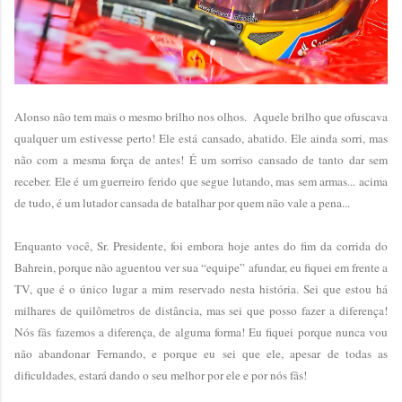
Alonso não tem mais o mesmo brilho nos olhos. Aquele brilho que ofuscava
qualquer um estivesse perto! Ele está cansado, abatido. Ele ainda sorri, mas
não com a mesma força de antes! É um sorriso cansado de tanto dar sem
receber. Ele é um guerreiro ferido que segue lutando, mas sem armas... acima
de tudo, é um lutador cansada de batalhar por quem não vale a pena...
Enquanto você, Sr. Presidente, foi embora hoje antes do fim da corrida do
Bahrein, porque não aguentou ver sua “equipe” afundar, eu fiquei em frente a
TV, que é o único lugar a mim reservado nesta história. Sei que estou há
milhares de quilômetros de distância, mas sei que posso fazer a diferença!
Nós fãs fazemos a diferença, de alguma forma! Eu fiquei porque nunca vou
não abandonar Fernando, e porque eu sei que ele, apesar de todas as
dificuldades, estará dando o seu melhor por ele e por nós fãs!