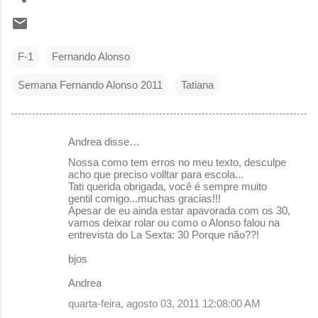
F-1
Fernando Alonso
Semana Fernando Alonso 2011
Tatiana
Andrea disse…
C
Nossa como tem erros no meu texto, desculpe
o
acho que preciso volltar para escola...
Tati querida obrigada, você é sempre muito
m
gentil comigo...muchas gracias!!!
e
Apesar de eu ainda estar apavorada com os 30,
vamos deixar rolar ou como o Alonso falou na
n
entrevista do La Sexta: 30 Porque não??!
t
bjos
á
Andrea
r
quarta-feira, agosto 03, 2011 12:08:00 AM
i