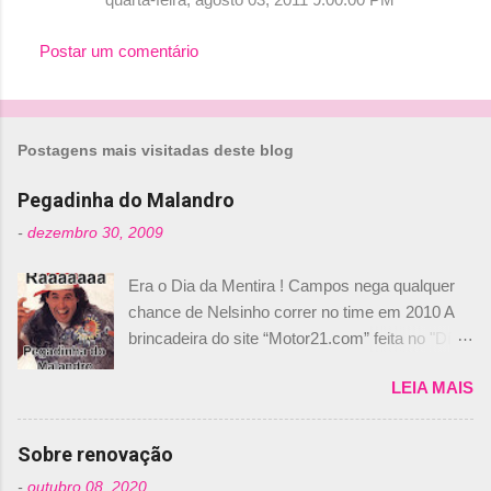
Postar um comentário
Postagens mais visitadas deste blog
Pegadinha do Malandro
-
dezembro 30, 2009
Era o Dia da Mentira ! Campos nega qualquer
chance de Nelsinho correr no time em 2010 A
brincadeira do site “Motor21.com” feita no "Día
de los Santos Inocentes" – que equivale ao 1º
LEIA MAIS
de abril –, afirmando que Nelson Piquet havia
comprado 15% das ações da Campos, dando,
com isso, um lugar no time a Nelsinho Piquet,
Sobre renovação
foi esclarecida de uma vez por todas por
-
outubro 08, 2020