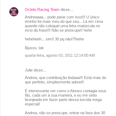
o
Octeto Racing Team
disse…
s
Andreaaaa... pode parar com isso!!! U único
errinho foi mais meu do que seu... Lá em cima
quando não coloquei uma letra maiúscula no
incio da frase!!! Não se preocupe!! hehe
heheheeh... sim!! 30 pq não!?!hehe
Bjusss, tati
quarta-feira, agosto 03, 2011 12:14:00 AM
Julie disse…
Andrea, que contribuição lindaaa!!! Está mais do
que perfeito, simplesmente adorei!!
É interessante ver como o Alonso contagia seus
fãs, cada um à sua maneira, e eu me sinto
lisonjeada em fazer parte dessa torcida mega
especial!
Andrea, não se preocupe, entrar na fase dos 30