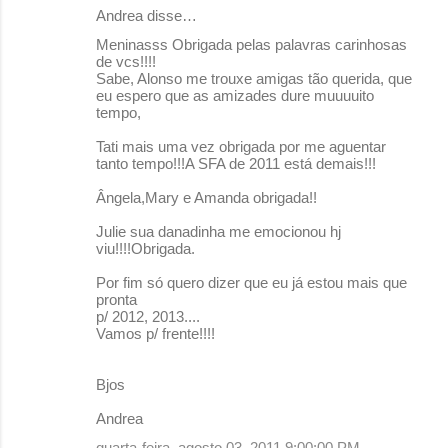
Andrea disse…
Meninasss Obrigada pelas palavras carinhosas
de vcs!!!!
Sabe, Alonso me trouxe amigas tão querida, que
eu espero que as amizades dure muuuuito
tempo,
Tati mais uma vez obrigada por me aguentar
tanto tempo!!!A SFA de 2011 está demais!!!
Ângela,Mary e Amanda obrigada!!
Julie sua danadinha me emocionou hj
viu!!!!Obrigada.
Por fim só quero dizer que eu já estou mais que
pronta
p/ 2012, 2013....
Vamos p/ frente!!!!
Bjos
Andrea
quarta-feira, agosto 03, 2011 9:00:00 PM