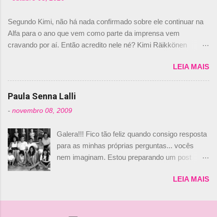
Daniele Audetto, diretor da escuderia. O
dirigente foi taxativo ao declarar que o brasileiro
Segundo Kimi, não há nada confirmado sobre ele continuar na
não será o companheiro de Bruno Senna em
Alfa para o ano que vem como parte da imprensa vem
2010. "Na verdade, nós recebemos uma oferta
cravando por aí. Então acredito nele né? Kimi Räikkönen
de Piquet", admitiu Audetto. “Mas depois de ter
answers latest rumours: "If you believe the news then it’s the
assinado com Bruno Senna, não podemos ter
LEIA MAIS
truth but I’ve never had an option in my contract so that’s
dois brasileiros”, explicou, dizendo ainda que
should, pretty much, tell you that it’s not true." #Kimi7 #EifelGP
não tem nada contra o filho do tricampeão
#AlfaRomeoRacing pic.twitter.com/77EDVn39Ia — Kimi
Paula Senna Lalli
Nelson Piquet. “Ele é um bom piloto, rápido e
Räikkönen #7 (@FansOfKR) October 8, 2020 Abaixo, o
experiente.” Audetto disse ainda que a suposta
-
novembro 08, 2009
Romain falando sobre o fato do Iceman estar há tantos anos na
compra de parte da Campos feita por Piquet
F1. What is it like to have Kimi as a team mate? 🙌 Over to you,
não corresponde à realidade. “O suposto 15%
Galera!!! Fico tão feliz quando consigo resposta
@RGrosjean ! #EifelGP 🇩🇪 #F1
de investimento seria menor do que aquilo que
para as minhas próprias perguntas... vocês
pic.twitter.com/GSAu1LWnwW — Formula 1 (@F1) October 8,
outros pilotos podem trazer: italianos, r...
nem imaginam. Estou preparando um post
2020 Beijinhos, Ludy
sobre Adriane Galisteu, porque percebi que
LEIA MAIS
nunca falei sobre ela, aqui no Octeto. No meio
das minhas pesquisas... daqui a pouco eu
conto... Há muito atrás, eu publiquei esta foto
aqui: Na época, rendeu um burburinho, porque