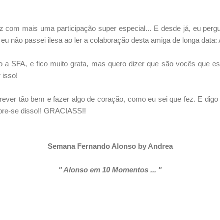
ez com mais uma participação super especial... E desde já, eu perg
eu não passei ilesa ao ler a colaboração desta amiga de longa data:
o a SFA, e fico muito grata, mas quero dizer que são vocês que e
 isso!
ever tão bem e fazer algo de coração, como eu sei que fez. E digo
mbre-se disso!! GRACIASS!!
Semana Fernando Alonso by Andrea
" Alonso em 10 Momentos ... "