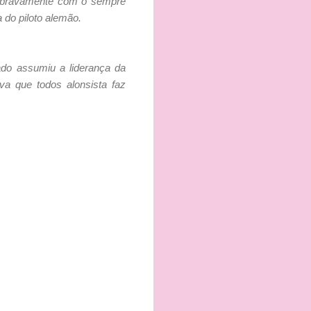
ou bravamente com o sempre
 do piloto alemão.
ado assumiu a liderança da
va que todos alonsista faz