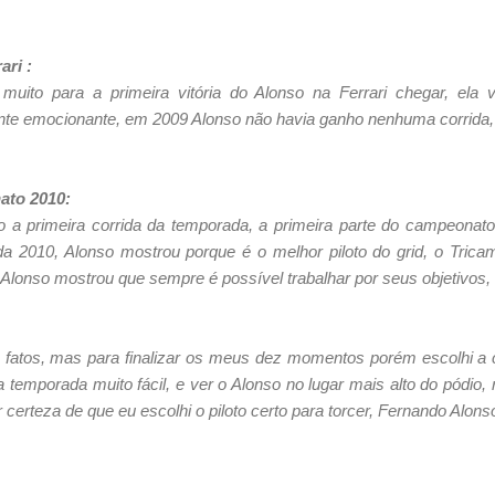
ari :
uito para a primeira vitória do Alonso na Ferrari chegar, ela v
ente emocionante, em 2009 Alonso não havia ganho nenhuma corrid
ato 2010:
o a primeira corrida da temporada, a primeira parte do campeonato
a 2010, Alonso mostrou porque é o melhor piloto do grid, o Tric
lonso mostrou que sempre é possível trabalhar por seus objetivos, e
 fatos, mas para finalizar os meus dez momentos porém escolhi a c
temporada muito fácil, e ver o Alonso no lugar mais alto do pódio, 
certeza de que eu escolhi o piloto certo para torcer, Fernando Alons