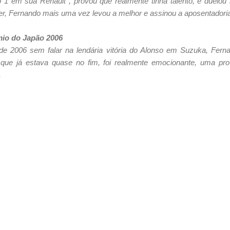
1 em sua Renault , provou que realmente tinha talento, e duel
r, Fernando mais uma vez levou a melhor e assinou a aposentadoria
mio do Japão 2006
de 2006 sem falar na lendária vitória do Alonso em Suzuka, Fern
que já estava quase no fim, foi realmente emocionante, uma pro
.