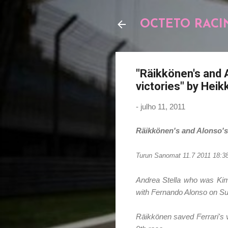
OCTETO RACI
"Räikkönen's and 
victories" by Heikk
-
julho 11, 2011
Räikkönen's and Alonso's
Turun Sanomat 11.7 2011 18:3
Andrea Stella who was Kimi 
with Fernando Alonso on S
Räikkönen saved Ferrari's v