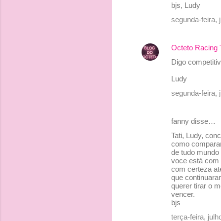
bjs, Ludy
segunda-feira, 
Octeto Racing
Digo competiti
Ludy
segunda-feira, 
fanny disse…
Tati, Ludy, con
como comparar m
de tudo mundo n
voce está com c
com certeza at
que continuara
querer tirar o 
vencer.
bjs
terça-feira, ju