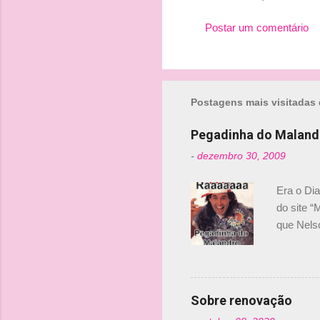
Postar um comentário
Postagens mais visitadas 
Pegadinha do Maland
-
dezembro 30, 2009
Era o Di
do site “
que Nels
Nelsinho 
dirigente
verdade,
Senna, nã
Sobre renovação
tricampeã