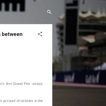
es between
's first Grand Prix -victory
 account of victories in the