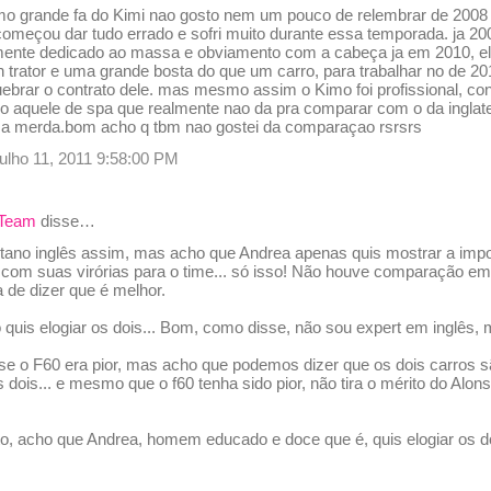
mo grande fa do Kimi nao gosto nem um pouco de relembrar de 2008 
começou dar tudo errado e sofri muito durante essa temporada. ja 200
mente dedicado ao massa e obviamento com a cabeça ja em 2010, el
 trator e uma grande bosta do que um carro, para trabalhar no de 2
uebrar o contrato dele. mas mesmo assim o Kimo foi profissional, co
o aquele de spa que realmente nao da pra comparar com o da inglater
a merda.bom acho q tbm nao gostei da comparaçao rsrsrs
julho 11, 2011 9:58:00 PM
 Team
disse…
 tano inglês assim, mas acho que Andrea apenas quis mostrar a impo
 com suas virórias para o time... só isso! Não houve comparação 
 de dizer que é melhor.
o quis elogiar os dois... Bom, como disse, não sou expert em inglês, m
se o F60 era pior, mas acho que podemos dizer que os dois carros s
s dois... e mesmo que o f60 tenha sido pior, não tira o mérito do Alon
to, acho que Andrea, homem educado e doce que é, quis elogiar os do