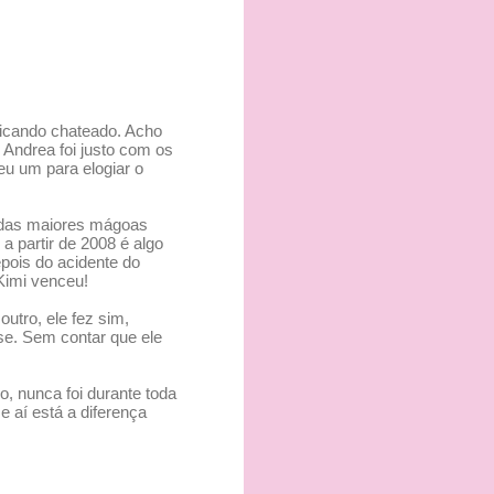
ficando chateado. Acho
Andrea foi justo com os
eu um para elogiar o
ma das maiores mágoas
a partir de 2008 é algo
epois do acidente do
 Kimi venceu!
utro, ele fez sim,
se. Sem contar que ele
o, nunca foi durante toda
 aí está a diferença