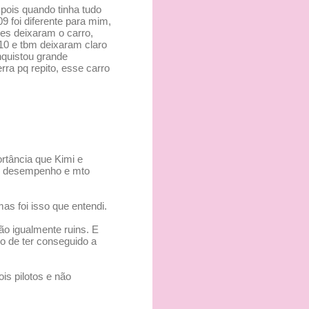
pois quando tinha tudo
9 foi diferente para mim,
es deixaram o carro,
010 e tbm deixaram claro
nquistou grande
ra pq repito, esse carro
rtância que Kimi e
em desempenho e mto
as foi isso que entendi.
ão igualmente ruins. E
so de ter conseguido a
is pilotos e não