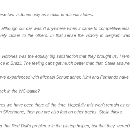
se two victories only as similar emotional states.
 although our car wasn't anywhere when it came to competitivenes
vely closer to the others. In that sense the victory in Belgium w
e victories was the equally big satisfaction that they brought us. I re
ce in Brazil. The feeling can't get much better than that, Stella assure
t I have experienced with Michael Schumacher, Kimi and Fernando have
ack in the WC-battle?
aces we have been there all the time. Hopefully this won't remain as on
in Silverstone, then you are also fast on other tracks, Stella thinks.
d that Red Bull's problems in the pitstop helped, but that they weren'