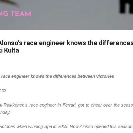
Pular para o conteúdo principal
NG TEAM
Alonso's race engineer knows the differenc
i Kulta
 race engineer knows the differences between victories
8:02
Räikkönen's race engineer in Ferrari, got to cheer over the season
unday.
ictories when winning Spa in 2009. Now Alonso opened this season's