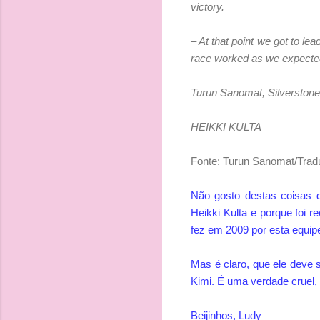
victory.
– At that point we got to le
race worked as we expected 
Turun Sanomat, Silverstone
HEIKKI KULTA
Fonte: Turun Sanomat/Tradu
Não gosto destas coisas 
Heikki Kulta e porque foi r
fez em 2009 por esta equi
Mas é claro, que ele deve 
Kimi. É uma verdade cruel, 
Beijinhos, Ludy