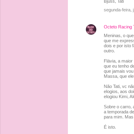
Bjuss, Tati
segunda-feira, 
Octeto Racing
Meninas, o que
que me express
dois e por isto
outro.
Flávia, a maior
que eu tenho de
que jamais vou 
Massa, que ele 
Não Tati, vc nã
elogios, aos do
elogiou Kimi, 
Sobre o carro, 
a temporada de
para mim. Mas i
É isto.