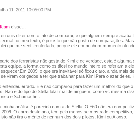
julho 11, 2011 10:05:00 PM
 Team
disse…
 eu quis dizer com o fato de comparar, é que alguém sempre acaba 
ei mal no meu texto, é por isto que não gosto de comparações. Mas 
 falei que me senti confortada, porque ele em nenhum momento ofend
 parte dos ferraristas não gosta de Kimi e de verdade, esta é algu
sta equipe, a forma como os tifosi do mundo inteiro se referiam a ele 
esquecer.Em 2009, o que era inevitável só ficou claro, ainda mais d
se viram obrigados a ter que trabalhar para Kimi.Para o azar deles,
o entendeu errado. Ele não comparou para fazer um melhor do que o o
is. Não é do tipo do Stella falar mal de ninguém, como vc mesma dis
Alonso e Schumacher.
a minha análise é parecida com a de Stella. O F60 não era competitiv
 2009. O carro deste ano, tem pelo menos se mostrado competitivo, e
sto não tira o mérito de nenhum dos dois pilotos, Kimi ou Alonso.