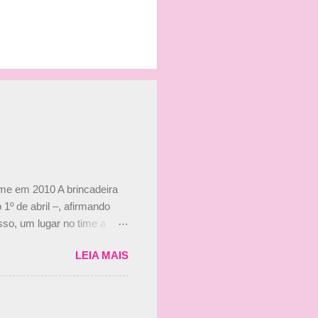
ime em 2010 A brincadeira
 1º de abril –, afirmando
so, um lugar no time a
etor da escuderia. O
LEIA MAIS
 Bruno Senna em 2010. "Na
 de ter assinado com Bruno
 nada contra o filho do
 disse ainda que a suposta