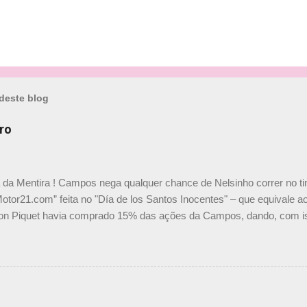
deste blog
ro
a da Mentira ! Campos nega qualquer chance de Nelsinho correr no t
Motor21.com” feita no "Día de los Santos Inocentes" – que equivale ao
on Piquet havia comprado 15% das ações da Campos, dando, com is
Piquet, foi esclarecida de uma vez por todas por Daniele Audetto, dir
 foi taxativo ao declarar que o brasileiro não será o companheiro de
 nós recebemos uma oferta de Piquet", admitiu Audetto. “Mas depois
o podemos ter dois brasileiros”, explicou, dizendo ainda que não tem
o Nelson Piquet. “Ele é um bom piloto, rápido e experiente.” Audetto