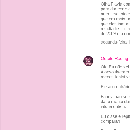
o
Olha Flavia co
s
para dar certo 
num time total
que era mais un
que eles iam q
resultados com
de 2009 era um
segunda-feira, 
Octeto Racing
Ok! Eu não sei
Alonso tiveram
menos tentativa
Ele ao contrári
Fanny, não sei 
daí o mérito do
vitória ontem.
Eu disse e repi
comparar!