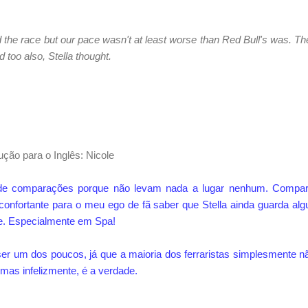
ad the race but our pace wasn't at least worse than Red Bull's was. T
too also, Stella thought.
ção para o Inglês: Nicole
de comparações porque não levam nada a lugar nenhum. Compart
econfortante para o meu ego de fã saber que Stella ainda guarda al
pe. Especialmente em Spa!
ser um dos poucos, já que a maioria dos ferraristas simplesmente 
mas infelizmente, é a verdade.