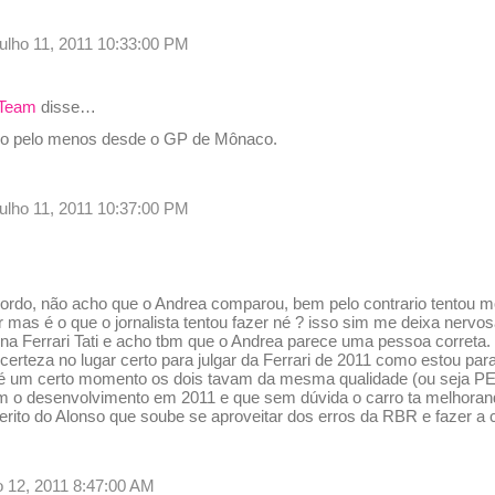
julho 11, 2011 10:33:00 PM
 Team
disse…
vo pelo menos desde o GP de Mônaco.
julho 11, 2011 10:37:00 PM
cordo, não acho que o Andrea comparou, bem pelo contrario tentou m
as é o que o jornalista tentou fazer né ? isso sim me deixa nervos
a Ferrari Tati e acho tbm que o Andrea parece uma pessoa correta. 
erteza no lugar certo para julgar da Ferrari de 2011 como estou par
é um certo momento os dois tavam da mesma qualidade (ou seja PE
m o desenvolvimento em 2011 e que sem dúvida o carro ta melhorand
merito do Alonso que soube se aproveitar dos erros da RBR e fazer a 
lho 12, 2011 8:47:00 AM