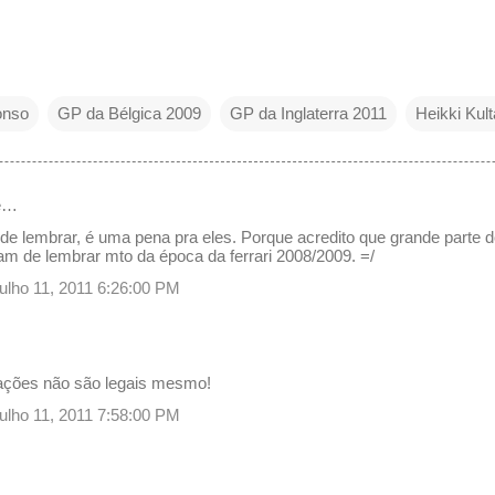
onso
GP da Bélgica 2009
GP da Inglaterra 2011
Heikki Kult
e…
e lembrar, é uma pena pra eles. Porque acredito que grande parte do
am de lembrar mto da época da ferrari 2008/2009. =/
julho 11, 2011 6:26:00 PM
ções não são legais mesmo!
julho 11, 2011 7:58:00 PM