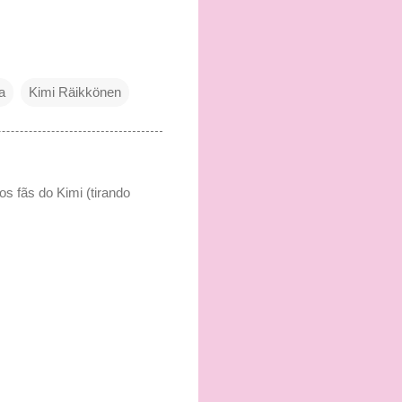
a
Kimi Räikkönen
s fãs do Kimi (tirando