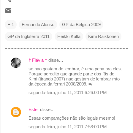
F-1
Fernando Alonso
GP da Bélgica 2009
GP da Inglaterra 2011
Heikki Kulta
Kimi Räikkönen
† Flávia †
disse…
C
se nao gostam de lembrar, é uma pena pra eles.
o
Porque acredito que grande parte dos fãs do
Kimi (tirando 2007) nao gostam de lembrar mto
m
da época da ferrari 2008/2009. =/
e
segunda-feira, julho 11, 2011 6:26:00 PM
n
t
Ester
disse…
á
Essas comparações não são legais mesmo!
r
segunda-feira, julho 11, 2011 7:58:00 PM
i