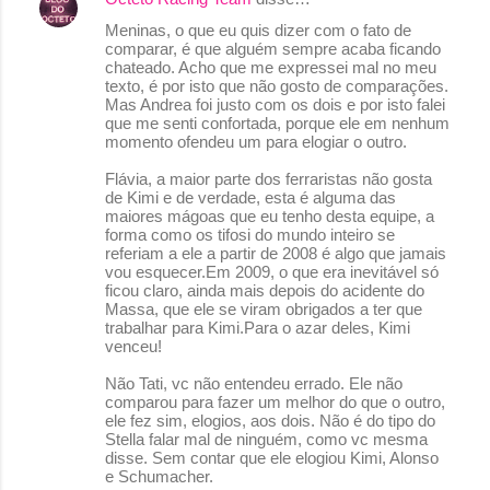
Meninas, o que eu quis dizer com o fato de
comparar, é que alguém sempre acaba ficando
chateado. Acho que me expressei mal no meu
texto, é por isto que não gosto de comparações.
Mas Andrea foi justo com os dois e por isto falei
que me senti confortada, porque ele em nenhum
momento ofendeu um para elogiar o outro.
Flávia, a maior parte dos ferraristas não gosta
de Kimi e de verdade, esta é alguma das
maiores mágoas que eu tenho desta equipe, a
forma como os tifosi do mundo inteiro se
referiam a ele a partir de 2008 é algo que jamais
vou esquecer.Em 2009, o que era inevitável só
ficou claro, ainda mais depois do acidente do
Massa, que ele se viram obrigados a ter que
trabalhar para Kimi.Para o azar deles, Kimi
venceu!
Não Tati, vc não entendeu errado. Ele não
comparou para fazer um melhor do que o outro,
ele fez sim, elogios, aos dois. Não é do tipo do
Stella falar mal de ninguém, como vc mesma
disse. Sem contar que ele elogiou Kimi, Alonso
e Schumacher.