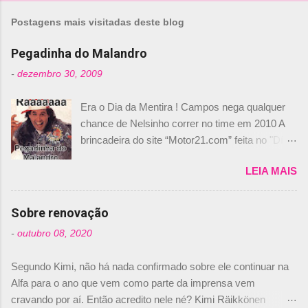
Postagens mais visitadas deste blog
Pegadinha do Malandro
-
dezembro 30, 2009
Era o Dia da Mentira ! Campos nega qualquer
chance de Nelsinho correr no time em 2010 A
brincadeira do site “Motor21.com” feita no "Día
de los Santos Inocentes" – que equivale ao 1º
LEIA MAIS
de abril –, afirmando que Nelson Piquet havia
comprado 15% das ações da Campos, dando,
com isso, um lugar no time a Nelsinho Piquet,
Sobre renovação
foi esclarecida de uma vez por todas por
-
outubro 08, 2020
Daniele Audetto, diretor da escuderia. O
dirigente foi taxativo ao declarar que o brasileiro
Segundo Kimi, não há nada confirmado sobre ele continuar na
não será o companheiro de Bruno Senna em
Alfa para o ano que vem como parte da imprensa vem
2010. "Na verdade, nós recebemos uma oferta
cravando por aí. Então acredito nele né? Kimi Räikkönen
de Piquet", admitiu Audetto. “Mas depois de ter