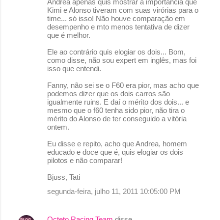
Andrea apenas quis mostrar a importância que
Kimi e Alonso tiveram com suas virórias para o
time... só isso! Não houve comparação em
desempenho e mto menos tentativa de dizer
que é melhor.
Ele ao contrário quis elogiar os dois... Bom,
como disse, não sou expert em inglês, mas foi
isso que entendi.
Fanny, não sei se o F60 era pior, mas acho que
podemos dizer que os dois carros são
igualmente ruins. E daí o mérito dos dois... e
mesmo que o f60 tenha sido pior, não tira o
mérito do Alonso de ter conseguido a vitória
ontem.
Eu disse e repito, acho que Andrea, homem
educado e doce que é, quis elogiar os dois
pilotos e não comparar!
Bjuss, Tati
segunda-feira, julho 11, 2011 10:05:00 PM
Octeto Racing Team
disse…