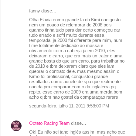
o
fanny disse…
s
Olha Flavia como grande fa do Kimi nao gosto
nem um pouco de relembrar de 2008 pois
quando tinha tudo para dar certo começou dar
tudo errado e sofri muito durante essa
temporada. ja 2009 foi diferente para mim, num
time totalmente dedicado ao massa e
obviamento com a cabeça ja em 2010, eles
deixaram o carro, que era mais un trator e uma
grande bosta do que um carro, para trabalhar no
de 2010 e tbm deixaram claro que eles iam
quebrar o contrato dele. mas mesmo assim o
Kimo foi profissional, conquistou grande
resultados como aquele de spa que realmente
nao da pra comparar com o da inglaterra pq
repito, esse carro de 2009 era uma merda.bom
acho q tbm nao gostei da comparaçao rsrsrs
segunda-feira, julho 11, 2011 9:58:00 PM
Octeto Racing Team
disse…
Ok! Eu não sei tano inglês assim, mas acho que