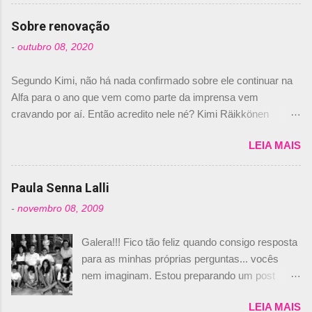
comprado 15% das ações da Campos, dando,
com isso, um lugar no time a Nelsinho Piquet,
Sobre renovação
foi esclarecida de uma vez por todas por
-
outubro 08, 2020
Daniele Audetto, diretor da escuderia. O
dirigente foi taxativo ao declarar que o brasileiro
Segundo Kimi, não há nada confirmado sobre ele continuar na
não será o companheiro de Bruno Senna em
Alfa para o ano que vem como parte da imprensa vem
2010. "Na verdade, nós recebemos uma oferta
cravando por aí. Então acredito nele né? Kimi Räikkönen
de Piquet", admitiu Audetto. “Mas depois de ter
answers latest rumours: "If you believe the news then it’s the
assinado com Bruno Senna, não podemos ter
LEIA MAIS
truth but I’ve never had an option in my contract so that’s
dois brasileiros”, explicou, dizendo ainda que
should, pretty much, tell you that it’s not true." #Kimi7 #EifelGP
não tem nada contra o filho do tricampeão
#AlfaRomeoRacing pic.twitter.com/77EDVn39Ia — Kimi
Paula Senna Lalli
Nelson Piquet. “Ele é um bom piloto, rápido e
Räikkönen #7 (@FansOfKR) October 8, 2020 Abaixo, o
experiente.” Audetto disse ainda que a suposta
-
novembro 08, 2009
Romain falando sobre o fato do Iceman estar há tantos anos na
compra de parte da Campos feita por Piquet
F1. What is it like to have Kimi as a team mate? 🙌 Over to you,
não corresponde à realidade. “O suposto 15%
Galera!!! Fico tão feliz quando consigo resposta
@RGrosjean ! #EifelGP 🇩🇪 #F1
de investimento seria menor do que aquilo que
para as minhas próprias perguntas... vocês
pic.twitter.com/GSAu1LWnwW — Formula 1 (@F1) October 8,
outros pilotos podem trazer: italianos, r...
nem imaginam. Estou preparando um post
2020 Beijinhos, Ludy
sobre Adriane Galisteu, porque percebi que
LEIA MAIS
nunca falei sobre ela, aqui no Octeto. No meio