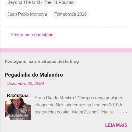
Beyond The Grid - The F1 Podcast
Juan Pablo Montoya
Temporada 2018
Postar um comentário
C
o
m
Postagens mais visitadas deste blog
e
n
Pegadinha do Malandro
t
-
dezembro 30, 2009
á
Era o Dia da Mentira ! Campos nega qualquer
r
chance de Nelsinho correr no time em 2010 A
i
brincadeira do site “Motor21.com” feita no "Día
o
de los Santos Inocentes" – que equivale ao 1º
s
LEIA MAIS
de abril –, afirmando que Nelson Piquet havia