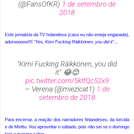
(@FansOfKR)
1 de setembro de
2018
Este jornalista da TV holandesa (caso eu não esteja enganada),
adoroooooo!!!!
"Yes, Kimi Fucking Räikkönen, you did it"...
"Kimi Fucking Räikkönen, you did
it" 😂😊
pic.twitter.com/5kIfQc52x9
— Verena (@miezicat1)
1 de
setembro de 2018
Para encerrar, a reação dos narradores finlandeses, da torcida
e de Minttu. Vou aproveitar o sábado, pois não sei se o domingo
terá o mesmo sabor.