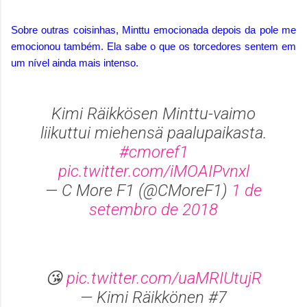
Sobre outras coisinhas, Minttu emocionada depois da pole me
emocionou também. Ela sabe o que os torcedores sentem em
um nível ainda mais intenso.
Kimi Räikkösen Minttu-vaimo
liikuttui miehensä paalupaikasta.
#cmoref1
pic.twitter.com/iMOAIPvnxl
— C More F1 (@CMoreF1)
1 de
setembro de 2018
😘
pic.twitter.com/uaMRIUtujR
— Kimi Räikkönen #7