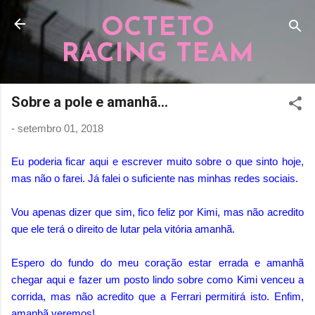
Pular para o conteúdo principal
OCTETO
RACING TEAM
Sobre a pole e amanhã...
-
setembro 01, 2018
Eu poderia ficar aqui e escrever muito sobre o que sinto hoje,
mas não o farei. Já falei o suficiente nas minhas redes sociais.
Vou apenas dizer que sim, fico feliz por Kimi, mas não acredito
que ele terá o direito de lutar pela vitória amanhã.
Espero do fundo do meu coração estar errada e amanhã
chegar aqui e fazer um posto lindo sobre como Kimi venceu a
corrida, mas não acredito que a Ferrari permitirá isto. Enfim,
amanhã veremos!