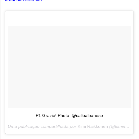
P1 Grazie! Photo: @calloalbanese
Uma publicação compartilhada por
Kimi Räikkönen
(@kimimatiasraikkonen) em