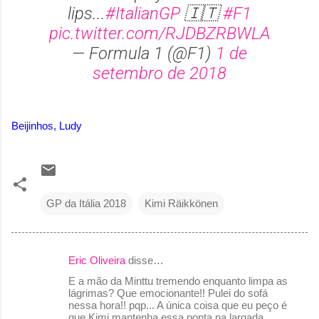
lips...
#ItalianGP
🇮🇹
#F1
pic.twitter.com/RJDBZRBWLA
— Formula 1 (@F1)
1 de
setembro de 2018
Beijinhos, Ludy
GP da Itália 2018
Kimi Räikkönen
Eric Oliveira
disse…
C
E a mão da Minttu tremendo enquanto limpa as
o
lágrimas? Que emocionante!! Pulei do sofá
nessa hora!! pqp... A única coisa que eu peço é
m
que Kimi mantenha essa ponta na largada,