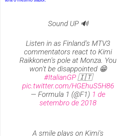
Sound UP 🔊
Listen in as Finland's MTV3
commentators react to Kimi
Raikkonen's pole at Monza. You
won't be disappointed 😁
#ItalianGP
🇮🇹
pic.twitter.com/HGEhuS5H86
— Formula 1 (@F1)
1 de
setembro de 2018
A smile plays on Kimi's