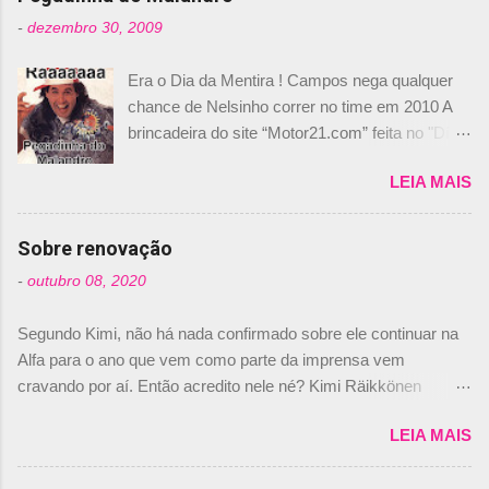
-
dezembro 30, 2009
Era o Dia da Mentira ! Campos nega qualquer
chance de Nelsinho correr no time em 2010 A
brincadeira do site “Motor21.com” feita no "Día
de los Santos Inocentes" – que equivale ao 1º
LEIA MAIS
de abril –, afirmando que Nelson Piquet havia
comprado 15% das ações da Campos, dando,
com isso, um lugar no time a Nelsinho Piquet,
Sobre renovação
foi esclarecida de uma vez por todas por
-
outubro 08, 2020
Daniele Audetto, diretor da escuderia. O
dirigente foi taxativo ao declarar que o brasileiro
Segundo Kimi, não há nada confirmado sobre ele continuar na
não será o companheiro de Bruno Senna em
Alfa para o ano que vem como parte da imprensa vem
2010. "Na verdade, nós recebemos uma oferta
cravando por aí. Então acredito nele né? Kimi Räikkönen
de Piquet", admitiu Audetto. “Mas depois de ter
answers latest rumours: "If you believe the news then it’s the
assinado com Bruno Senna, não podemos ter
LEIA MAIS
truth but I’ve never had an option in my contract so that’s
dois brasileiros”, explicou, dizendo ainda que
should, pretty much, tell you that it’s not true." #Kimi7 #EifelGP
não tem nada contra o filho do tricampeão