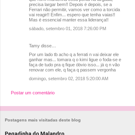
e
precisa largar bem!! Depois é depois, se a
Ferrari não permitir, vamos ver como a torcida
n
vai reagir!! Enfim... espero que tenha vaias!!
Mas é essencial manter essa liderança!!
t
sábado, setembro 01, 2018 7:26:00 PM
á
r
Tamy disse…
i
o
Por um lado tb acho q a ferrati n vai deixar ele
ganhar mas... tomara q o kimi ligue o foda-se e
s
faça de tudo pra q fique óbvio isso... já q n vão
renovar com ele, q faça q passem vergonha
domingo, setembro 02, 2018 5:20:00 AM
Postar um comentário
Postagens mais visitadas deste blog
Pegadinha do Malandro