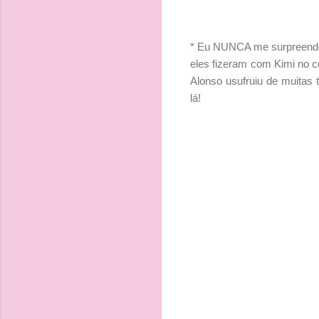
* Eu NUNCA me surpreendo 
eles fizeram com Kimi no cor
Alonso usufruiu de muitas
lá!