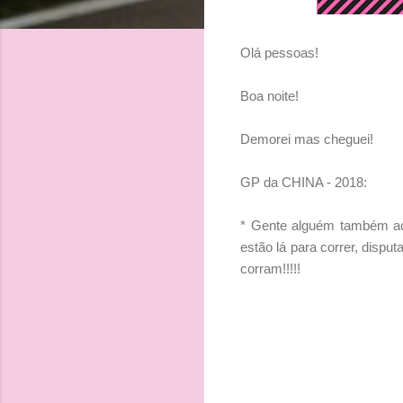
Olá pessoas!
Boa noite!
Demorei mas cheguei!
GP da CHINA - 2018:
* Gente alguém também ach
estão lá para correr, dispu
corram!!!!!