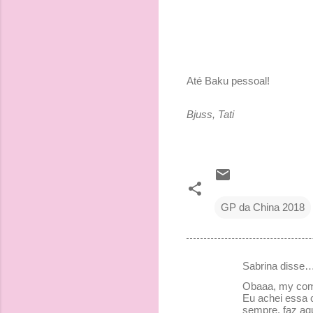
Até Baku pessoal!
Bjuss, Tati
GP da China 2018
Sabrina disse
C
Obaaa, my co
o
Eu achei essa c
sempre, faz aq
m