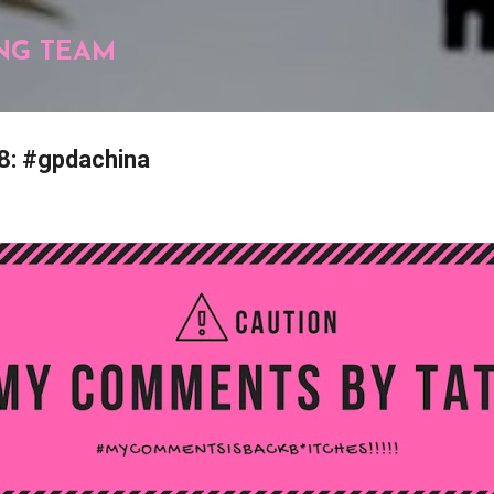
Pular para o conteúdo principal
NG TEAM
: #gpdachina