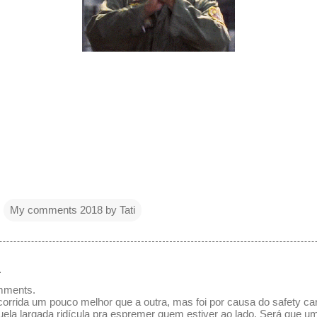
My comments 2018 by Tati
…
mments.
orrida um pouco melhor que a outra, mas foi por causa do safety ca
uela largada ridícula pra espremer quem estiver ao lado. Será que u