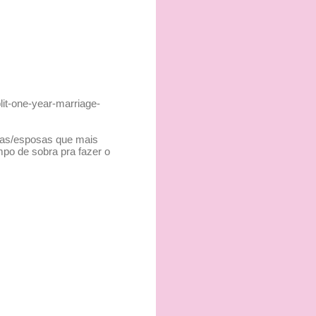
lit-one-year-marriage-
das/esposas que mais
mpo de sobra pra fazer o