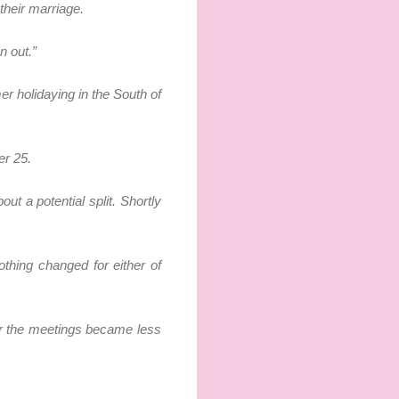
their marriage.
n out.”
r holidaying in the South of
er 25.
out a potential split. Shortly
othing changed for either of
ar the meetings became less