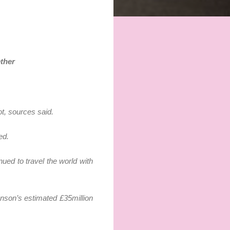
ether
t, sources said.
ed.
ued to travel the world with
nson’s estimated £35million