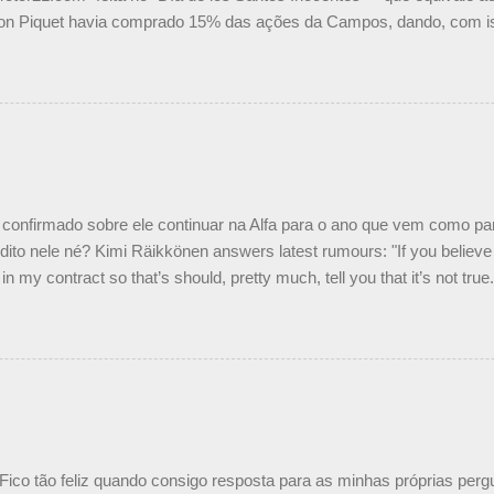
on Piquet havia comprado 15% das ações da Campos, dando, com is
Piquet, foi esclarecida de uma vez por todas por Daniele Audetto, dir
 foi taxativo ao declarar que o brasileiro não será o companheiro de
 nós recebemos uma oferta de Piquet", admitiu Audetto. “Mas depois
o podemos ter dois brasileiros”, explicou, dizendo ainda que não tem
o Nelson Piquet. “Ele é um bom piloto, rápido e experiente.” Audetto
e parte da Campos feita por Piquet não corresponde à realidade. “O
nto seria menor do que aquilo que outros pilotos podem trazer: italiano
confirmado sobre ele continuar na Alfa para o ano que vem como p
ito nele né? Kimi Räikkönen answers latest rumours: "If you believe t
in my contract so that’s should, pretty much, tell you that it’s not tru
tter.com/77EDVn39Ia — Kimi Räikkönen #7 (@FansOfKR) October 8,
man estar há tantos anos na F1. What is it like to have Kimi as a tea
 #F1 pic.twitter.com/GSAu1LWnwW — Formula 1 (@F1) October 8, 
 Fico tão feliz quando consigo resposta para as minhas próprias per