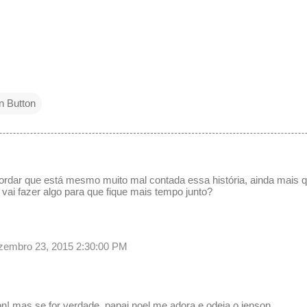
n Button
rdar que está mesmo muito mal contada essa história, ainda mais q
vai fazer algo para que fique mais tempo junto?
dezembro 23, 2015 2:30:00 PM
on! mas se for verdade, papai noel me adora e odeia o jenson.