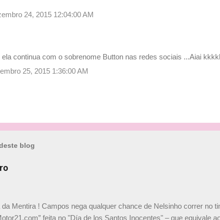
dezembro 24, 2015 12:04:00 AM
…
 ela continua com o sobrenome Button nas redes sociais ...Aiai kkkk
ezembro 25, 2015 1:36:00 AM
deste blog
ro
a da Mentira ! Campos nega qualquer chance de Nelsinho correr no t
Motor21.com” feita no "Día de los Santos Inocentes" – que equivale ao