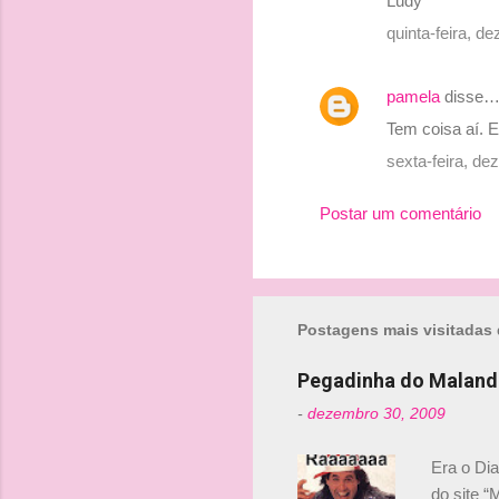
Ludy
quinta-feira, 
pamela
disse
Tem coisa aí. E
sexta-feira, d
Postar um comentário
Postagens mais visitadas 
Pegadinha do Maland
-
dezembro 30, 2009
Era o Di
do site “