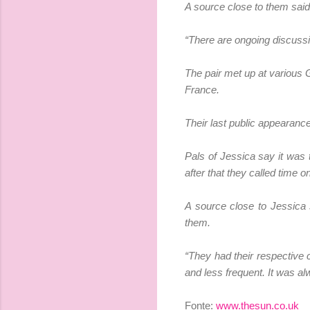
A source close to them said
“There are ongoing discussio
The pair met up at various 
France.
Their last public appearanc
Pals of Jessica say it was th
after that they called time o
A source close to Jessica s
them.
“They had their respective
and less frequent. It was alw
Fonte:
www.thesun.co.uk