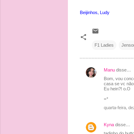
Beijinhos, Ludy
F1 Ladies
Jenso
Manu
disse…
C
Bom, vou conco
o
casa se vc não 
Eu hein?! o.O
m
e
=*
n
quarta-feira, 
t
á
Kyna
disse…
r
tadinho do butt