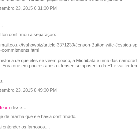
dezembro 23, 2015 6:31:00 PM
e…
tton confirmou a separação:
ymail.co.uk/tvshowbiz/article-3371230/Jenson-Button-wife-Jessica-sp
rk-commitments.html
historia de que eles se veem pouco, a Michibata é uma das namora
s. Fora que em poucos anos o Jensen se aposenta da F1 e vai ter te
es
dezembro 23, 2015 8:49:00 PM
 Team
disse…
oje de manhã que ele havia confirmado.
i entender os famosos....