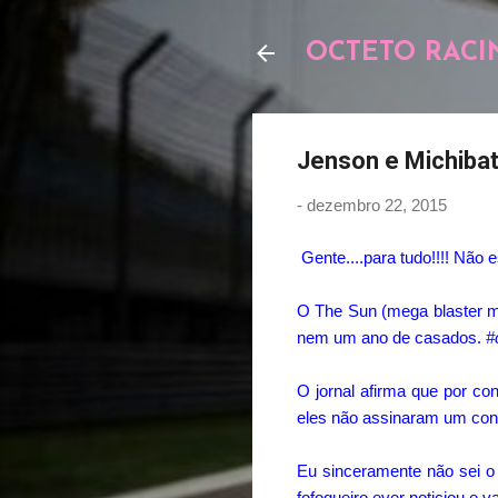
OCTETO RACI
Jenson e Michibat
-
dezembro 22, 2015
Gente....para tudo!!!! Não e
O The Sun (mega blaster ma
nem um ano de casados.
#
O jornal afirma que por c
eles não assinaram um cont
Eu sinceramente não sei o 
fofoqueiro ever noticiou e v