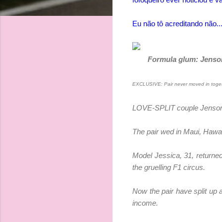
Eu não tô acreditando não..
Formula glum: Jenson 
EXCLUSIVE: Pair never moved in togeth
LOVE-SPLIT couple Jenson Bu
The pair wed in Maui, Hawai
Model Jessica, 31, returned
the gruelling F1 circus.
Now the pair have split up
income.