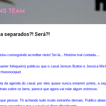
Pular para o conteúdo principal
NG TEAM
a separados?! Será?!
stou conseguindo acreditar nisto! Sei lá... História mal contada....
ster fofoqueiro) publicou que o casal Jenson Button e Jessica Mic
chooooooquei
onta da agenda do casal, por eles quase nunca estarem juntos, a s
rato sobre os bens, parece que agora vai rolar algum estresse.
que pensar. Tô achando tudo muito estranho demais. Publico abaixo
amos aguardar o que o casal vai dizer oficialmente.