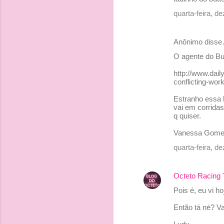
i
quarta-feira, 
o
s
Anônimo diss
O agente do Bu
http://www.dail
conflicting-wo
Estranho essa 
vai em corrida
q quiser.
Vanessa Gom
quarta-feira, 
Octeto Racing
Pois é, eu vi h
Então tá né? Va