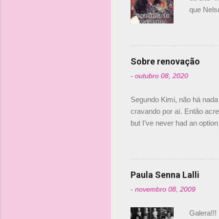
que Nels
Nelsinho 
dirigente
verdade,
Senna, nã
Sobre renovação
tricampeã
-
outubro 08, 2020
compra d
investime
Segundo Kimi, não há nada 
cravando por aí. Então acred
but I’ve never had an option 
#AlfaRomeoRacing pic.twi
falando sobre o fato do Ice
@RGrosjean ! #EifelGP 🇩
Paula Senna Lalli
-
novembro 08, 2009
Galera!!!