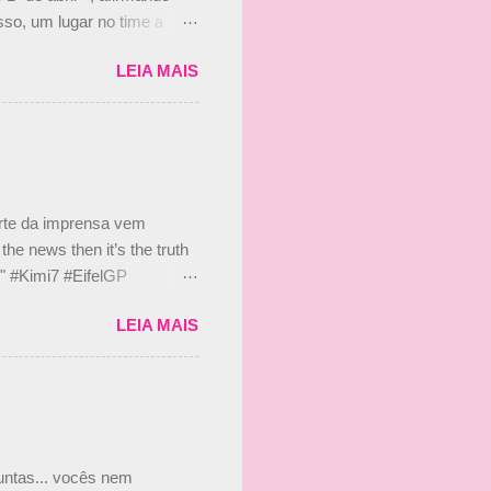
so, um lugar no time a
etor da escuderia. O
LEIA MAIS
 Bruno Senna em 2010. "Na
 de ter assinado com Bruno
 nada contra o filho do
 disse ainda que a suposta
 suposto 15% de
s, r...
arte da imprensa vem
he news then it’s the truth
e." #Kimi7 #EifelGP
 2020 Abaixo, o Romain
LEIA MAIS
m mate? 🙌 Over to you,
2020 Beijinhos, Ludy
guntas... vocês nem