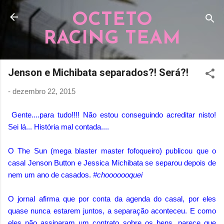
Pular para o conteúdo principal
OCTETO
RACING TEAM
Jenson e Michibata separados?! Será?!
-
dezembro 22, 2015
Gente....para tudo!!!! Não estou conseguindo acreditar nisto!
Sei lá... História mal contada....
O The Sun (mega blaster master fofoqueiro) publicou que o
casal Jenson Button e Jessica Michibata se separou depois de
nem um ano de casados.
#chooooooquei
O jornal afirma que por conta da agenda do casal, por eles
quase nunca estarem juntos, a separação aconteceu. E como
eles não assinaram um contrato sobre os bens, parece que