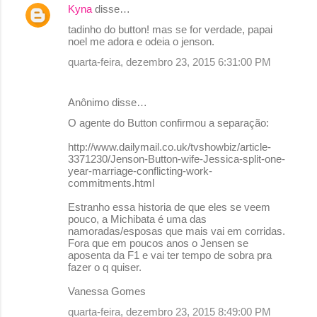
r
Kyna
disse…
i
tadinho do button! mas se for verdade, papai
o
noel me adora e odeia o jenson.
s
quarta-feira, dezembro 23, 2015 6:31:00 PM
Anônimo disse…
O agente do Button confirmou a separação:
http://www.dailymail.co.uk/tvshowbiz/article-
3371230/Jenson-Button-wife-Jessica-split-one-
year-marriage-conflicting-work-
commitments.html
Estranho essa historia de que eles se veem
pouco, a Michibata é uma das
namoradas/esposas que mais vai em corridas.
Fora que em poucos anos o Jensen se
aposenta da F1 e vai ter tempo de sobra pra
fazer o q quiser.
Vanessa Gomes
quarta-feira, dezembro 23, 2015 8:49:00 PM