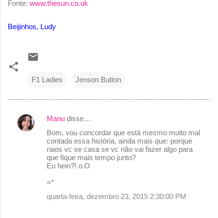
Fonte:
www.thesun.co.uk
Beijinhos, Ludy
F1 Ladies
Jenson Button
Manu
disse…
C
Bom, vou concordar que está mesmo muito mal
o
contada essa história, ainda mais que: porque
raios vc se casa se vc não vai fazer algo para
m
que fique mais tempo junto?
e
Eu hein?! o.O
n
=*
t
quarta-feira, dezembro 23, 2015 2:30:00 PM
á