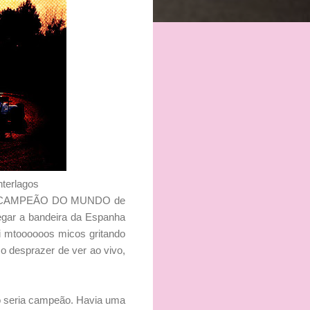
nterlagos
mo BICAMPEÃO DO MUNDO de
regar a bandeira da Espanha
uei mtoooooos micos gritando
 o desprazer de ver ao vivo,
ão seria campeão. Havia uma