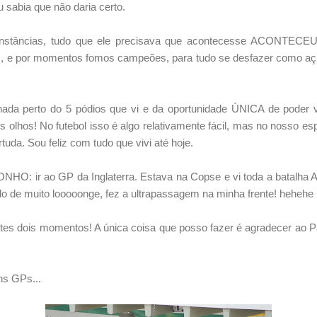
 sabia que não daria certo.
unstâncias, tudo que ele precisava que acontecesse ACONTECE
des, e por momentos fomos campeões, para tudo se desfazer como a
ada perto do 5 pódios que vi e da oportunidade ÚNICA de poder v
hos! No futebol isso é algo relativamente fácil, mas no nosso espo
tuda. Sou feliz com tudo que vivi até hoje.
NHO: ir ao GP da Inglaterra. Estava na Copse e vi toda a batalha Al
ndo de muito looooonge, fez a ultrapassagem na minha frente! hehehe
estes dois momentos! A única coisa que posso fazer é agradecer ao P
ns GPs...