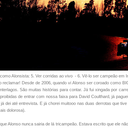
omo Alonsista: 5. Ver corridas ao vivo - 6. Vê-lo ser campeão em I
sso reclamar! Desde de 2006, quando vi Alonso ser coroado co
nterlagos. São muitas histórias para contar. Já fui xingada por car
s proibidas de entrar com nossa faixa para David Coulthard, já pag
 já dei até entrevista. E já chorei muitooo nas duas derrotas que tive
ais dolorosa).
e Alonso nunca sairia de lá tricampeão. Estava escrito que ele n