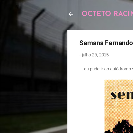
OCTETO RACI
Semana Fernando 
-
julho 29, 2015
... eu pude ir ao autódromo