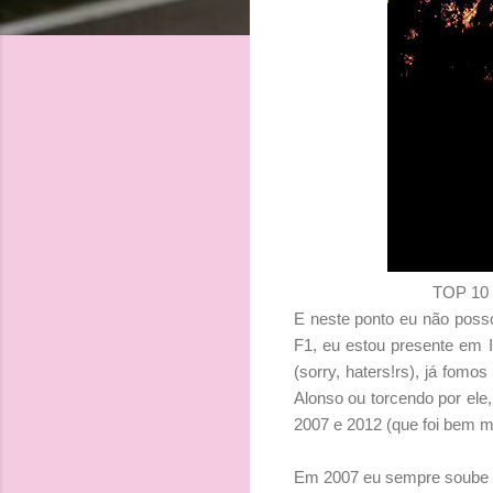
TOP 10 c
E neste ponto eu não po
F1, eu estou presente em I
(sorry, haters!rs), já fomo
Alonso ou torcendo por ele,
2007 e 2012 (que foi bem m
Em 2007 eu sempre soube qu