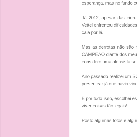
esperança, mas no fundo eu
Já 2012, apesar das circ
Vettel enfrentou dificulda
caia por lá.
Mas as derrotas não são n
CAMPEÃO diante dos meus ol
considero uma alonsista sor
Ano passado realizei um SO
presentear já que havia vi
E por tudo isso, escolhei 
viver coisas tão legais!
Posto algumas fotos e algu