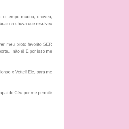
U: o tempo mudou, choveu,
çúcar na chuva que resolveu
er meu piloto favorito SER
rte... não é! E por isso me
onso x Vettel! Ele, para me
apai do Céu por me permitir