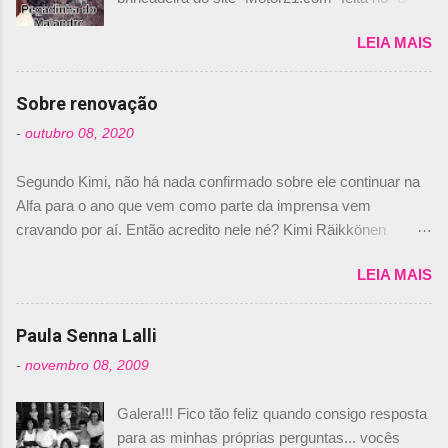
de los Santos Inocentes" – que equivale ao 1º
LEIA MAIS
de abril –, afirmando que Nelson Piquet havia
comprado 15% das ações da Campos, dando,
com isso, um lugar no time a Nelsinho Piquet,
Sobre renovação
foi esclarecida de uma vez por todas por
-
outubro 08, 2020
Daniele Audetto, diretor da escuderia. O
dirigente foi taxativo ao declarar que o brasileiro
Segundo Kimi, não há nada confirmado sobre ele continuar na
não será o companheiro de Bruno Senna em
Alfa para o ano que vem como parte da imprensa vem
2010. "Na verdade, nós recebemos uma oferta
cravando por aí. Então acredito nele né? Kimi Räikkönen
de Piquet", admitiu Audetto. “Mas depois de ter
answers latest rumours: "If you believe the news then it’s the
assinado com Bruno Senna, não podemos ter
LEIA MAIS
truth but I’ve never had an option in my contract so that’s
dois brasileiros”, explicou, dizendo ainda que
should, pretty much, tell you that it’s not true." #Kimi7 #EifelGP
não tem nada contra o filho do tricampeão
#AlfaRomeoRacing pic.twitter.com/77EDVn39Ia — Kimi
Paula Senna Lalli
Nelson Piquet. “Ele é um bom piloto, rápido e
Räikkönen #7 (@FansOfKR) October 8, 2020 Abaixo, o
experiente.” Audetto disse ainda que a suposta
-
novembro 08, 2009
Romain falando sobre o fato do Iceman estar há tantos anos na
compra de parte da Campos feita por Piquet
F1. What is it like to have Kimi as a team mate? 🙌 Over to you,
não corresponde à realidade. “O suposto 15%
Galera!!! Fico tão feliz quando consigo resposta
@RGrosjean ! #EifelGP 🇩🇪 #F1
de investimento seria menor do que aquilo que
para as minhas próprias perguntas... vocês
pic.twitter.com/GSAu1LWnwW — Formula 1 (@F1) October 8,