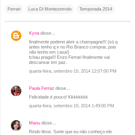
Ferrari
Luca Di Montezemolo
Temporada 2014
Kyna
disse…
C
finalmente poderei abrir a champagne!!! (só q
o
antes tenho q ir no Rio Branco comprar, pois
não tenho em casa!)
m
tchau praga!!! Enzo Ferrari finalmente vai
e
descansar em paz.
n
quarta-feira, setembro 10, 2014 12:07:00 PM
t
á
Paula Ferraz
disse…
r
Felicidade é pouco! Kkkkkkkk
i
quarta-feira, setembro 10, 2014 1:49:00 PM
o
s
Manu
disse…
Rindo litros. Sorte que eu não conheço ele