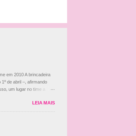
ime em 2010 A brincadeira
 1º de abril –, afirmando
so, um lugar no time a
etor da escuderia. O
LEIA MAIS
 Bruno Senna em 2010. "Na
 de ter assinado com Bruno
 nada contra o filho do
 disse ainda que a suposta
 suposto 15% de