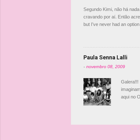
investime
Segundo Kimi, não há nada 
cravando por aí. Então acred
but I’ve never had an option 
#AlfaRomeoRacing pic.twi
falando sobre o fato do Ice
@RGrosjean ! #EifelGP 🇩
Paula Senna Lalli
-
novembro 08, 2009
Galera!!!
imaginam.
aqui no O
esta foto
Bruno, é
tinha ape
entendend
Vamos lá!