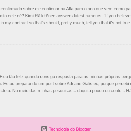
nto seria menor do que aquilo que outros pilotos podem trazer: italiano
confirmado sobre ele continuar na Alfa para o ano que vem como p
ito nele né? Kimi Räikkönen answers latest rumours: "If you believe t
in my contract so that’s should, pretty much, tell you that it’s not tru
tter.com/77EDVn39Ia — Kimi Räikkönen #7 (@FansOfKR) October 8,
man estar há tantos anos na F1. What is it like to have Kimi as a tea
 #F1 pic.twitter.com/GSAu1LWnwW — Formula 1 (@F1) October 8, 
 Fico tão feliz quando consigo resposta para as minhas próprias per
 Estou preparando um post sobre Adriane Galisteu, porque percebi q
cteto. No meio das minhas pesquisas... daqui a pouco eu conto... Há 
 aqui: Na época, rendeu um burburinho, porque legendei a foto, dize
 sua irmã caçula, Paula Senna. Fui questionada, porque todos acha
nas 2 filhos (Bruno e Bianca). Mas no final, mostrei outras referênc
o, que Ayrton tinha 3 sobrinhos. Hoje, finalmente, achei fotinhos atua
 Bonitinha, né? Bobeira, mas fiquei feliz. Acho que em 2010, verem
Tecnologia do Blogger