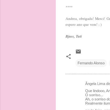
****
Andrea, obrigada! Merci! Gra
espero ano que vem! ; )
Bjuss, Tati
Fernando Alonso
Ângela Lima d
C
Que lindooo, An
o
O sorriso...
Ah, o sorriso d
m
Realmente ilum
e