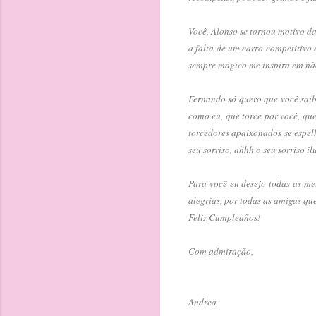
Você, Alonso se tornou motivo d
a falta de um carro competitivo 
sempre mágico me inspira em não 
Fernando só quero que você saib
como eu, que torce por você, qu
torcedores apaixonados se espel
seu sorriso, ahhh o seu sorriso 
Para você eu desejo todas as me
alegrias, por todas as amigas qu
Feliz Cumpleaños!
Com admiração,
Andrea