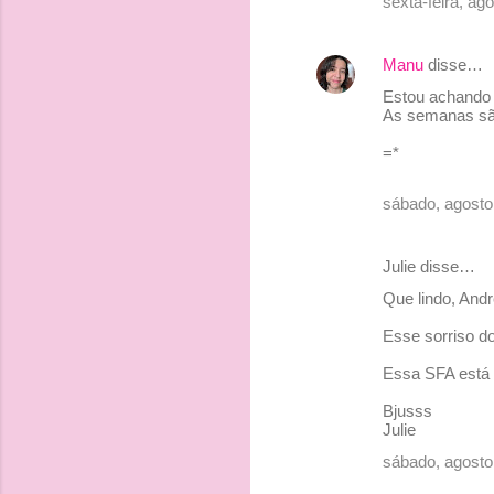
sexta-feira, ag
n
t
Manu
disse…
á
Estou achando 
r
As semanas são
i
=*
o
s
sábado, agosto
Julie disse…
Que lindo, Andr
Esse sorriso d
Essa SFA está
Bjusss
Julie
sábado, agosto