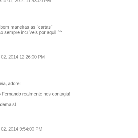
osto 01, 2014 11:43:00 PM
bem maneiras as "cartas".
 sempre incríveis por aqui! ^^
 02, 2014 12:26:00 PM
eia, adorei!
o Fernando realmente nos contagia!
 demais!
 02, 2014 9:54:00 PM