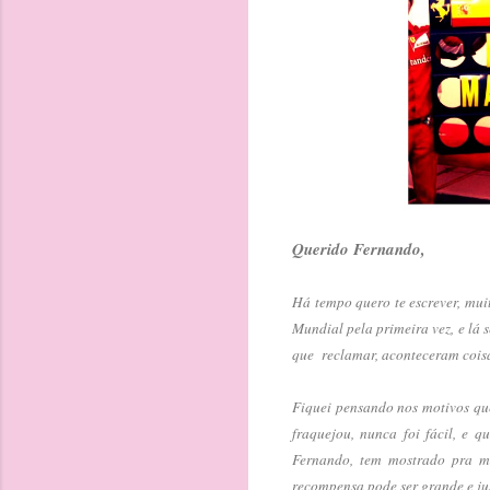
Querido Fernando,
Há tempo quero te escrever, mui
Mundial pela primeira vez, e lá 
que reclamar, aconteceram coisas
Fiquei pensando nos motivos que
fraquejou, nunca foi fácil, e 
Fernando, tem mostrado pra mi
recompensa pode ser grande e ju