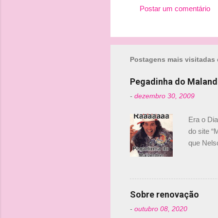
Postar um comentário
Postagens mais visitadas 
Pegadinha do Maland
-
dezembro 30, 2009
Era o Di
do site “
que Nels
Nelsinho 
dirigente
verdade,
Senna, nã
Sobre renovação
tricampeã
-
outubro 08, 2020
compra d