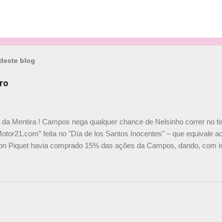
deste blog
ro
a da Mentira ! Campos nega qualquer chance de Nelsinho correr no t
Motor21.com” feita no "Día de los Santos Inocentes" – que equivale ao
on Piquet havia comprado 15% das ações da Campos, dando, com is
Piquet, foi esclarecida de uma vez por todas por Daniele Audetto, dir
 foi taxativo ao declarar que o brasileiro não será o companheiro de
 nós recebemos uma oferta de Piquet", admitiu Audetto. “Mas depois
o podemos ter dois brasileiros”, explicou, dizendo ainda que não tem
o Nelson Piquet. “Ele é um bom piloto, rápido e experiente.” Audetto
e parte da Campos feita por Piquet não corresponde à realidade. “O