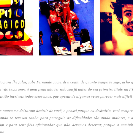
to para lhe falar, sabe Fernando já perdi a conta de quanto tempo te sigo, acho
se vão bons anos, é uma pena não ter sido sua fã antes do seu primeiro título na
 tão incríveis todos esses anos, que apesar de algumas vezes parecer mais difícil
 nunca me deixaram desistir de você, e pensei porque eu desistiria, você sempre
quando se tem um sonho para perseguir, as dificuldades são ainda maiores, e
m e para seus fiéis aficionados que não devemos desertar, porque a camin
sta.