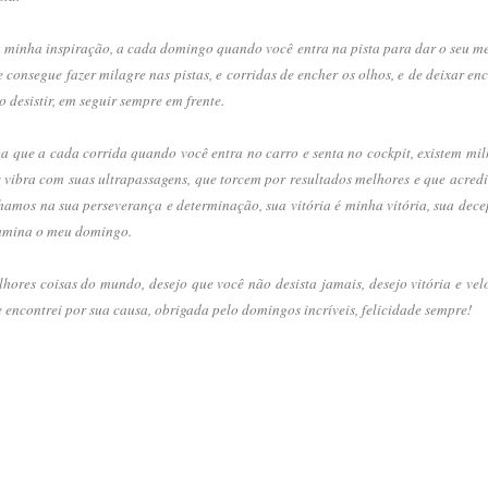
a minha inspiração, a cada domingo quando você entra na pista para dar o seu mel
e consegue fazer milagre nas pistas, e corridas de encher os olhos, e de deixar e
desistir, em seguir sempre em frente.
a que a cada corrida quando você entra no carro e senta no cockpit, existem mi
e vibra com suas ultrapassagens, que torcem por resultados melhores e que acredi
hamos na sua perseverança e determinação, sua vitória é minha vitória, sua dec
ilumina o meu domingo.
lhores coisas do mundo, desejo que você não desista jamais, desejo vitória e vel
e encontrei por sua causa, obrigada pelo domingos incríveis, felicidade sempre!