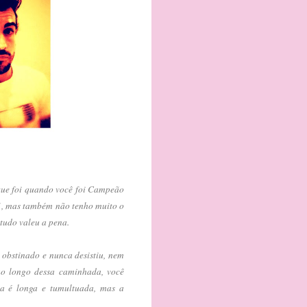
 que foi quando você foi Campeão
 F1, mas também não tenho muito o
 tudo valeu a pena.
 obstinado e nunca desistiu, nem
 ao longo dessa caminhada, você
ha é longa e tumultuada, mas a