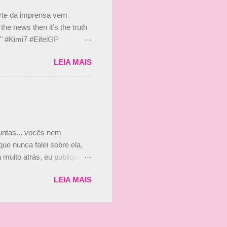
s, r...
arte da imprensa vem
he news then it’s the truth
e." #Kimi7 #EifelGP
 2020 Abaixo, o Romain
LEIA MAIS
m mate? 🙌 Over to you,
2020 Beijinhos, Ludy
guntas... vocês nem
ue nunca falei sobre ela,
muito atrás, eu publiquei
ndo que a menina ao lado de
LEIA MAIS
vam que a Viviane Senna
ias, e todo mundo acabou
is da Paula. Que alegria!!!!
os mais a mocinha. Vick