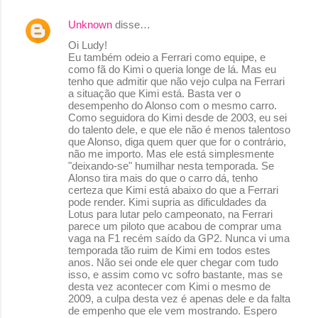
Unknown
disse…
C
Oi Ludy!
o
Eu também odeio a Ferrari como equipe, e
como fã do Kimi o queria longe de lá. Mas eu
m
tenho que admitir que não vejo culpa na Ferrari
e
a situação que Kimi está. Basta ver o
desempenho do Alonso com o mesmo carro.
n
Como seguidora do Kimi desde de 2003, eu sei
do talento dele, e que ele não é menos talentoso
t
que Alonso, diga quem quer que for o contrário,
á
não me importo. Mas ele está simplesmente
"deixando-se" humilhar nesta temporada. Se
r
Alonso tira mais do que o carro dá, tenho
certeza que Kimi está abaixo do que a Ferrari
i
pode render. Kimi supria as dificuldades da
o
Lotus para lutar pelo campeonato, na Ferrari
parece um piloto que acabou de comprar uma
s
vaga na F1 recém saído da GP2. Nunca vi uma
temporada tão ruim de Kimi em todos estes
anos. Não sei onde ele quer chegar com tudo
isso, e assim como vc sofro bastante, mas se
desta vez acontecer com Kimi o mesmo de
2009, a culpa desta vez é apenas dele e da falta
de empenho que ele vem mostrando. Espero