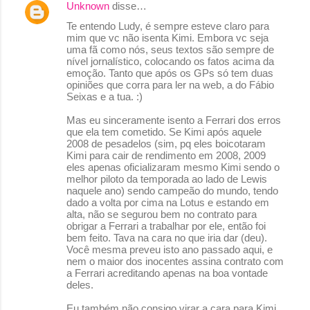
Unknown
disse…
Te entendo Ludy, é sempre esteve claro para
mim que vc não isenta Kimi. Embora vc seja
uma fã como nós, seus textos são sempre de
nível jornalístico, colocando os fatos acima da
emoção. Tanto que após os GPs só tem duas
opiniões que corra para ler na web, a do Fábio
Seixas e a tua. :)
Mas eu sinceramente isento a Ferrari dos erros
que ela tem cometido. Se Kimi após aquele
2008 de pesadelos (sim, pq eles boicotaram
Kimi para cair de rendimento em 2008, 2009
eles apenas oficializaram mesmo Kimi sendo o
melhor piloto da temporada ao lado de Lewis
naquele ano) sendo campeão do mundo, tendo
dado a volta por cima na Lotus e estando em
alta, não se segurou bem no contrato para
obrigar a Ferrari a trabalhar por ele, então foi
bem feito. Tava na cara no que iria dar (deu).
Você mesma preveu isto ano passado aqui, e
nem o maior dos inocentes assina contrato com
a Ferrari acreditando apenas na boa vontade
deles.
Eu também não consigo virar a cara para Kimi.