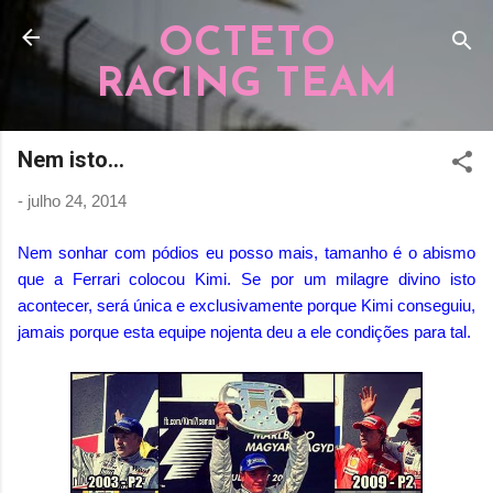
Pular para o conteúdo principal
OCTETO
RACING TEAM
Nem isto...
-
julho 24, 2014
Nem sonhar com pódios eu posso mais, tamanho é o abismo
que a Ferrari colocou Kimi. Se por um milagre divino isto
acontecer, será única e exclusivamente porque Kimi conseguiu,
jamais porque esta equipe nojenta deu a ele condições para tal.