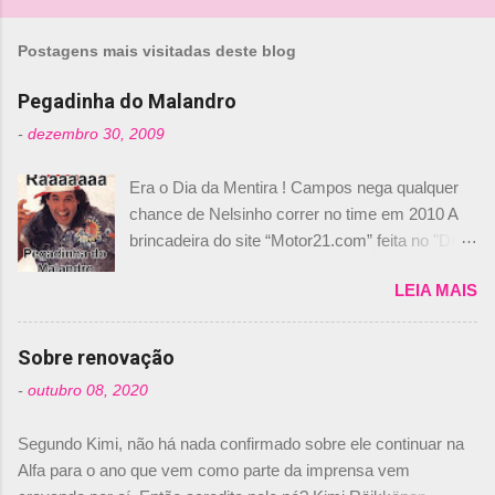
Postagens mais visitadas deste blog
Pegadinha do Malandro
-
dezembro 30, 2009
Era o Dia da Mentira ! Campos nega qualquer
chance de Nelsinho correr no time em 2010 A
brincadeira do site “Motor21.com” feita no "Día
de los Santos Inocentes" – que equivale ao 1º
LEIA MAIS
de abril –, afirmando que Nelson Piquet havia
comprado 15% das ações da Campos, dando,
com isso, um lugar no time a Nelsinho Piquet,
Sobre renovação
foi esclarecida de uma vez por todas por
-
outubro 08, 2020
Daniele Audetto, diretor da escuderia. O
dirigente foi taxativo ao declarar que o brasileiro
Segundo Kimi, não há nada confirmado sobre ele continuar na
não será o companheiro de Bruno Senna em
Alfa para o ano que vem como parte da imprensa vem
2010. "Na verdade, nós recebemos uma oferta