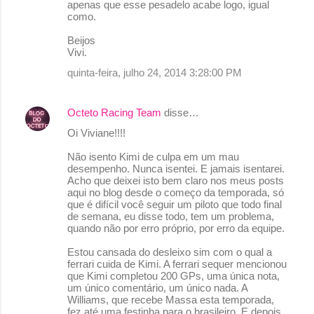
apenas que esse pesadelo acabe logo, igual
como.
Beijos
Vivi.
quinta-feira, julho 24, 2014 3:28:00 PM
Octeto Racing Team
disse…
Oi Viviane!!!!
Não isento Kimi de culpa em um mau
desempenho. Nunca isentei. E jamais isentarei.
Acho que deixei isto bem claro nos meus posts
aqui no blog desde o começo da temporada, só
que é difícil você seguir um piloto que todo final
de semana, eu disse todo, tem um problema,
quando não por erro próprio, por erro da equipe.
Estou cansada do desleixo sim com o qual a
ferrari cuida de Kimi. A ferrari sequer mencionou
que Kimi completou 200 GPs, uma única nota,
um único comentário, um único nada. A
Williams, que recebe Massa esta temporada,
fez até uma festinha para o brasileiro. E depois