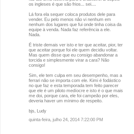
os ingleses é que são frios... sei....
Lá fora ela sequer coloca produtos dele para
vender. Eu pelo menos não vi nenhum em
nenhum dos lugares que fui onde tinha coisa da
equipe à venda. Nada faz referência a ele.
Nada.
É triste demais ver isto e ter que aceitar, pior, ter
que aceitar porque foi ele quem decidiu voltar.
Mas quem disse que eu consigo abandonar a
torcida e simplesmente virar a cara? Não
consigo!
Sim, ele tem culpa em seu desempenho, mas a
ferrari não se importa com ele. Kimi é fodástico
no que faz e esta temporada tem feito parecer
que ele é um piloto medíocre e isto é o que mais
me doi, porque cara, ele foi campeão por eles,
deveria haver um mínimo de respeito.
bjs, Ludy
quinta-feira, julho 24, 2014 7:22:00 PM