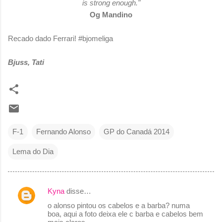
is strong enough."
Og Mandino
Recado dado Ferrari! #bjomeliga
Bjuss, Tati
F-1
Fernando Alonso
GP do Canadá 2014
Lema do Dia
Kyna
disse…
C
o alonso pintou os cabelos e a barba? numa
o
boa, aqui a foto deixa ele c barba e cabelos bem