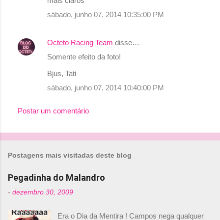
mais claros
m
sábado, junho 07, 2014 10:35:00 PM
e
n
Octeto Racing Team
disse…
t
Somente efeito da foto!
á
r
Bjus, Tati
i
sábado, junho 07, 2014 10:40:00 PM
o
Postar um comentário
s
Postagens mais visitadas deste blog
Pegadinha do Malandro
-
dezembro 30, 2009
Era o Dia da Mentira ! Campos nega qualquer