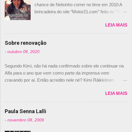
chance de Nelsinho correr no time em 2010 A
brincadeira do site “Motor21.com” feita no "Día
de los Santos Inocentes" – que equivale ao 1º
LEIA MAIS
de abril –, afirmando que Nelson Piquet havia
comprado 15% das ações da Campos, dando,
com isso, um lugar no time a Nelsinho Piquet,
Sobre renovação
foi esclarecida de uma vez por todas por
-
outubro 08, 2020
Daniele Audetto, diretor da escuderia. O
dirigente foi taxativo ao declarar que o brasileiro
Segundo Kimi, não há nada confirmado sobre ele continuar na
não será o companheiro de Bruno Senna em
Alfa para o ano que vem como parte da imprensa vem
2010. "Na verdade, nós recebemos uma oferta
cravando por aí. Então acredito nele né? Kimi Räikkönen
de Piquet", admitiu Audetto. “Mas depois de ter
answers latest rumours: "If you believe the news then it’s the
assinado com Bruno Senna, não podemos ter
LEIA MAIS
truth but I’ve never had an option in my contract so that’s
dois brasileiros”, explicou, dizendo ainda que
should, pretty much, tell you that it’s not true." #Kimi7 #EifelGP
não tem nada contra o filho do tricampeão
#AlfaRomeoRacing pic.twitter.com/77EDVn39Ia — Kimi
Paula Senna Lalli
Nelson Piquet. “Ele é um bom piloto, rápido e
Räikkönen #7 (@FansOfKR) October 8, 2020 Abaixo, o
experiente.” Audetto disse ainda que a suposta
-
novembro 08, 2009
Romain falando sobre o fato do Iceman estar há tantos anos na
compra de parte da Campos feita por Piquet
F1. What is it like to have Kimi as a team mate? 🙌 Over to you,
não corresponde à realidade. “O suposto 15%