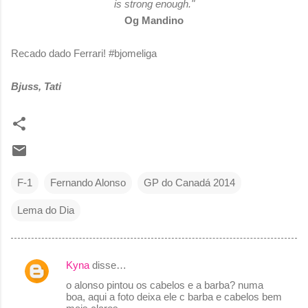
is strong enough."
Og Mandino
Recado dado Ferrari! #bjomeliga
Bjuss, Tati
F-1
Fernando Alonso
GP do Canadá 2014
Lema do Dia
Kyna
disse…
C
o alonso pintou os cabelos e a barba? numa
o
boa, aqui a foto deixa ele c barba e cabelos bem