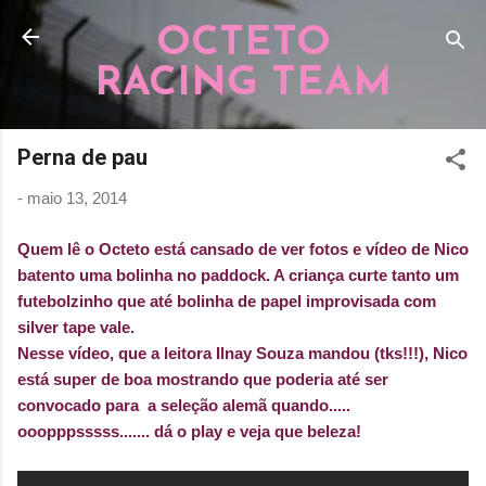
Pular para o conteúdo principal
OCTETO
RACING TEAM
Perna de pau
-
maio 13, 2014
Quem lê o Octeto está cansado de ver fotos e vídeo de Nico
batento uma bolinha no paddock. A criança curte tanto um
futebolzinho que até bolinha de papel improvisada com
silver tape vale.
Nesse vídeo, que a leitora Ilnay Souza mandou (tks!!!), Nico
está super de boa mostrando que poderia até ser
convocado para a seleção alemã quando.....
ooopppsssss....... dá o play e veja que beleza!