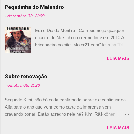
Pegadinha do Malandro
-
dezembro 30, 2009
Era o Dia da Mentira ! Campos nega qualquer
chance de Nelsinho correr no time em 2010 A
brincadeira do site “Motor21.com” feita no "Día
de los Santos Inocentes" – que equivale ao 1º
LEIA MAIS
de abril –, afirmando que Nelson Piquet havia
comprado 15% das ações da Campos, dando,
com isso, um lugar no time a Nelsinho Piquet,
Sobre renovação
foi esclarecida de uma vez por todas por
-
outubro 08, 2020
Daniele Audetto, diretor da escuderia. O
dirigente foi taxativo ao declarar que o brasileiro
Segundo Kimi, não há nada confirmado sobre ele continuar na
não será o companheiro de Bruno Senna em
Alfa para o ano que vem como parte da imprensa vem
2010. "Na verdade, nós recebemos uma oferta
cravando por aí. Então acredito nele né? Kimi Räikkönen
de Piquet", admitiu Audetto. “Mas depois de ter
answers latest rumours: "If you believe the news then it’s the
assinado com Bruno Senna, não podemos ter
LEIA MAIS
truth but I’ve never had an option in my contract so that’s
dois brasileiros”, explicou, dizendo ainda que