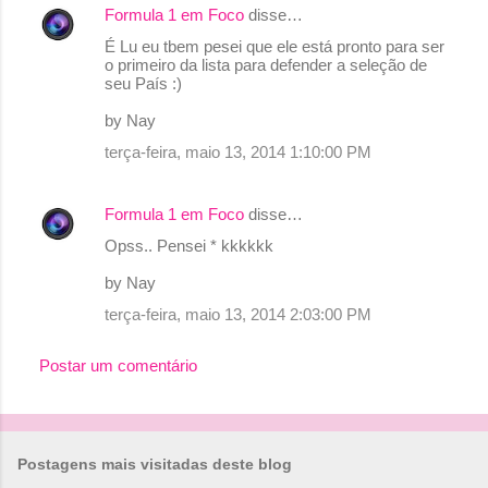
á
Formula 1 em Foco
disse…
r
É Lu eu tbem pesei que ele está pronto para ser
o primeiro da lista para defender a seleção de
i
seu País :)
o
by Nay
s
terça-feira, maio 13, 2014 1:10:00 PM
Formula 1 em Foco
disse…
Opss.. Pensei * kkkkkk
by Nay
terça-feira, maio 13, 2014 2:03:00 PM
Postar um comentário
Postagens mais visitadas deste blog