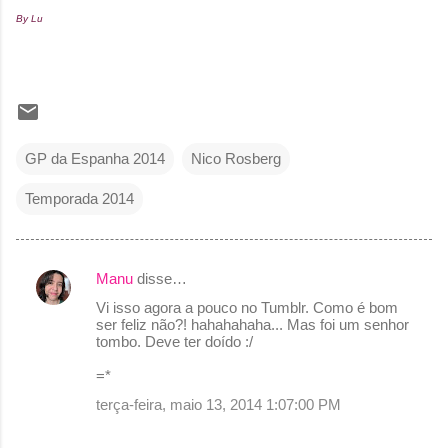
By Lu
GP da Espanha 2014
Nico Rosberg
Temporada 2014
Manu
disse…
C
Vi isso agora a pouco no Tumblr. Como é bom
o
ser feliz não?! hahahahaha... Mas foi um senhor
tombo. Deve ter doído :/
m
e
=*
n
terça-feira, maio 13, 2014 1:07:00 PM
t