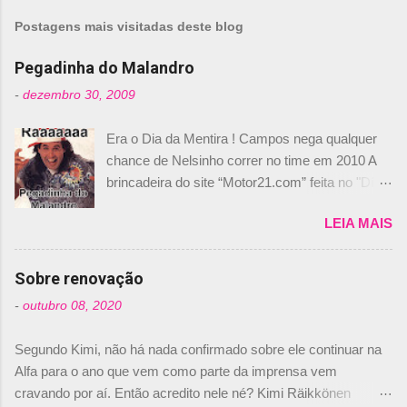
Postagens mais visitadas deste blog
Pegadinha do Malandro
-
dezembro 30, 2009
Era o Dia da Mentira ! Campos nega qualquer
chance de Nelsinho correr no time em 2010 A
brincadeira do site “Motor21.com” feita no "Día
de los Santos Inocentes" – que equivale ao 1º
LEIA MAIS
de abril –, afirmando que Nelson Piquet havia
comprado 15% das ações da Campos, dando,
com isso, um lugar no time a Nelsinho Piquet,
Sobre renovação
foi esclarecida de uma vez por todas por
-
outubro 08, 2020
Daniele Audetto, diretor da escuderia. O
dirigente foi taxativo ao declarar que o brasileiro
Segundo Kimi, não há nada confirmado sobre ele continuar na
não será o companheiro de Bruno Senna em
Alfa para o ano que vem como parte da imprensa vem
2010. "Na verdade, nós recebemos uma oferta
cravando por aí. Então acredito nele né? Kimi Räikkönen
de Piquet", admitiu Audetto. “Mas depois de ter