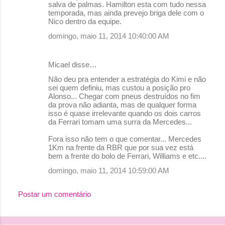
salva de palmas. Hamilton esta com tudo nessa
m
temporada, mas ainda prevejo briga dele com o
e
Nico dentro da equipe.
n
domingo, maio 11, 2014 10:40:00 AM
t
á
Micael disse…
r
Não deu pra entender a estratégia do Kimi e não
sei quem definiu, mas custou a posição pro
i
Alonso... Chegar com pneus destruídos no fim
o
da prova não adianta, mas de qualquer forma
isso é quase irrelevante quando os dois carros
s
da Ferrari tomam uma surra da Mercedes...
Fora isso não tem o que comentar... Mercedes
1Km na frente da RBR que por sua vez está
bem a frente do bolo de Ferrari, Williams e etc....
domingo, maio 11, 2014 10:59:00 AM
Postar um comentário