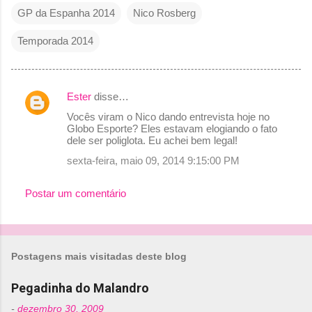
GP da Espanha 2014
Nico Rosberg
Temporada 2014
Ester
disse…
C
Vocês viram o Nico dando entrevista hoje no
o
Globo Esporte? Eles estavam elogiando o fato
dele ser poliglota. Eu achei bem legal!
m
sexta-feira, maio 09, 2014 9:15:00 PM
e
n
Postar um comentário
t
á
r
Postagens mais visitadas deste blog
i
o
Pegadinha do Malandro
s
-
dezembro 30, 2009