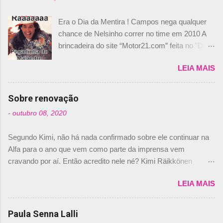
Era o Dia da Mentira ! Campos nega qualquer
chance de Nelsinho correr no time em 2010 A
brincadeira do site “Motor21.com” feita no "Día
de los Santos Inocentes" – que equivale ao 1º
LEIA MAIS
de abril –, afirmando que Nelson Piquet havia
comprado 15% das ações da Campos, dando,
com isso, um lugar no time a Nelsinho Piquet,
Sobre renovação
foi esclarecida de uma vez por todas por
-
outubro 08, 2020
Daniele Audetto, diretor da escuderia. O
dirigente foi taxativo ao declarar que o brasileiro
Segundo Kimi, não há nada confirmado sobre ele continuar na
não será o companheiro de Bruno Senna em
Alfa para o ano que vem como parte da imprensa vem
2010. "Na verdade, nós recebemos uma oferta
cravando por aí. Então acredito nele né? Kimi Räikkönen
de Piquet", admitiu Audetto. “Mas depois de ter
answers latest rumours: "If you believe the news then it’s the
assinado com Bruno Senna, não podemos ter
LEIA MAIS
truth but I’ve never had an option in my contract so that’s
dois brasileiros”, explicou, dizendo ainda que
should, pretty much, tell you that it’s not true." #Kimi7 #EifelGP
não tem nada contra o filho do tricampeão
#AlfaRomeoRacing pic.twitter.com/77EDVn39Ia — Kimi
Paula Senna Lalli
Nelson Piquet. “Ele é um bom piloto, rápido e
Räikkönen #7 (@FansOfKR) October 8, 2020 Abaixo, o